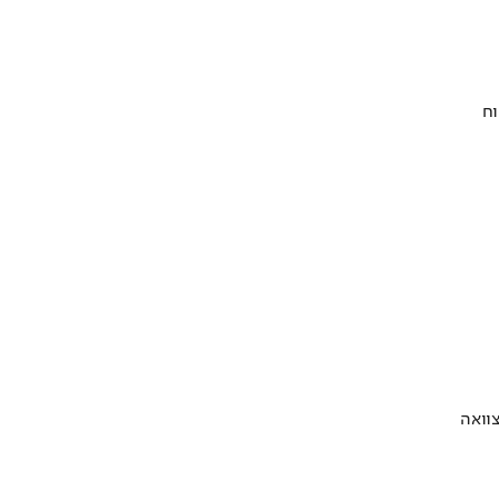
וח
וואה