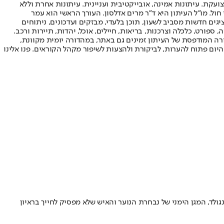
ועקת. עיתונות אמינה, אובייקטיבית ועניינית. עיתונות אחרת וללא
עור החשיפה הגבוה ביותר בימי חול. מו"ל העיתון היא ד"ר מרים אדלסון. העורך הראשי הוא עמר
 והעורך המייסד הוא עמוס רגב. אתרי האינטרנט של "ישראל היום" בעברית ובאנגלית, כמו כן היישומונים (אפליקציות) לאנדרואיד ול-iOS, מציגים חדשות מסביב לשעון, תוכן בלעדי, מבזקים ועדכונים, ניתוחים
, ספורט, כלכלה וצרכנות, בריאות, חיילים, אוכל, יהדות, תיירות ורכב.
דורה המודפסת של העיתון זמינים גם באתר, במהדורה יומית מקוונת,
היום פתוח להערות, לביקורת ולהצעות לשיפור מקהל הקוראים. פנו אלינו
נגולד, המגן הימני של נבחרת הנוער והאיש שלא מפסיק לחייך בראיון