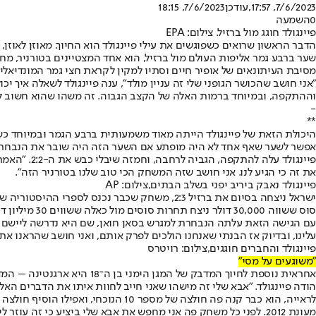
7/6/2023, 17:57
,עודכן
7/6/2023, 18:15
0
השמעה
פיינגולד חוגג מול ברזיל. צילום: EPA
שער ברבע גמר אליפות העולם מול ברזיל, הוא אחד המצטיינים בטורניר, מחר
מסיבת העיתונאים של אופיר חיים וסתיו למקין לקראת חצי גמר המונדיאליטו
וההתקפה, ובמיוחד ברמות האלה של הקצב הגבוה. זה משהו שהוא חשוב לי. א
-
**
אפשר לשער שאף אחד לא היה מופתע אם השער הזה היה שובר את הנבחרת של אופ
פיינגולד ע
את זה כי הגיע לנו. אני חושב שזה המשחק הכי טוב שלנו בטורניר הזה״.
פיינגולד נאבק ביריב יפני בשלב הבתים,צילום: AP
ישראל ניצחה בסיום את ברזיל 2:3, משחק שכבר נכ
סוס ששווה 30,000 דולר ניצח תחרות סוסים מול כאלה ששווים 30 מיליון דולר, שזה בערך ההבדל שהיה בינינו לבין נבחרת ברזיל בשווי השחקנים. הוא הבהיר לנו שהמספרים לא חשובים ולא משנה בכלל שזאת ברזיל״.
עלינו, ובדיוק אז הבנתי שאנחנו הולכים לפרק אותם, ואני חושב שהראנו את
פיינגולד והחברים חוגגים,צילום: רויטרס
"משוגעים על מסי"
אחראית נוספת לחיוך המדבק 
הודה פיינגולד. ״אבא שלי זה מישהו שאני חייב לחוות איתו את הדברים האל
מעונת 2012. לפני כל משחק פה אני מחפש את אבא שלי ביציע כי זה עוזר לי שיש מישהו שנותן לי רוח גבית״.