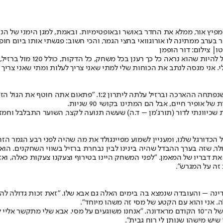
 בערב ממתינה לו אורוגוואי בחצי הגמר, והכי חשוב: פגשתי אותו ביום חופ
| צילום: דור הופמן
״אני חושב שהכושר הגופני שלי 
ני מנסה לנתב את הכוחות שלי למתי שאני צריך לעלות ומתי שאני צריך יו
היכולת הזאת של פיינגולד הייתה מאוד משמעותית ברבע הגמר ובמיוח
יר חיים, אבל הם המתינו בקושי 90 שניות.
לה להתקפה, הגביה לרחבה, וחמזה שיבלי כבש את ה-2:2. ״האמת שכיוונתי לדור (תורג׳מן – ד.ה) שעשה תנו
נס לספרי ההיסטוריה של הכדורגל שלנו, ומעניין לשמוע מפיינגולד את מה שהיה לפני רב
 זה על המגרש״.
של המגן הימני בן ה־18 היא ארגנטינה – המדינה – והעובדה שנמצא בה בימים האלה גם אבא שלו.
ה. אני והוא עם הקטע של מסי זה משהו מיוחד״.