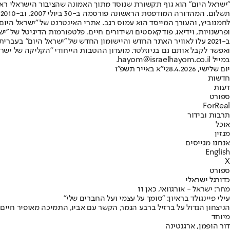
"ישראל היום" הוא גוף תקשורת שנוסד מתוך האמונה שהציבור הישראלי ראוי 
ת
ופרשנויות, וידיאו, פודקאסטים ושידורים חיים. פלטפורמות הדיגיטל של "ישרא
ב-2021 עלו לאוויר האתר החדש והיישומון החדש של "ישראל היום" בע
ואפשר לקבל אותם גם בניוזלטר. מועדון ההטבות הייחודי "הקליקה של ישרא
במייל hayom@israelhayom.co.il.
יום שלישי, 28.4.2026
י"א באייר תשפ"ו
חדשות
דעות
ספורט
ForReal
תרבות ובידור
אוכל
מגזין
אנחנו מגייסים
English
X
ספורט
כדורגל ישראלי
מחר: ישראל - אורגוואי, כאן 11
עילי פיינגולד בראיון: "סומך על עצמי ועל החברים שלי"
הניצחון הגדול על ברזיל ברבע הגמר, הקשר עם אביו, התמיכה מאופיר חיים, 
מיוחד
דור הופמן
, ארגנטינה