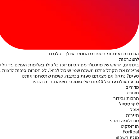
הכתבות ועידכוני הספורט החמים אצלך בטלגרם
להצטרפות
צריכים את הקהל איתנו ונשמח שמי שיכול לבוא״. לא חסרות סיבות לרצות ב
טעינו? נתקן! אם מצאתם טעות בכתבה, נשמח שתשתפו אותנו
גביע העולם עד גיל 20
מונדיאליטו
מכבי חיפה
נבחרת הנוער
מדורים
ספורט
תרבות ובידור
לייף סטייל
אוכל
תיירות
טכנולוגיה ומדע
הורוסקופ
ForReal
מגזין השבוע