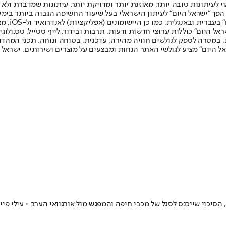
לעיתונות טובה יותר, מאוזנת יותר ומדויקת יותר. עיתונות שמדברת ולא צ
שלום. המהדורה המודפסת הראשונה פורסמה ב-30 ביולי 2007, וב-2010 הפך "ישראל היום" לעיתון הישראלי בעל שי
לחמנוביץ,
ל היום" כוללות ערוצי חדשות ודעות, תרבות ובידור, לייף סטייל, טכנולוגיה
ברית, במטרה לספק לגולשים חוויה מהירה, עדכנית, בטוחה ונוחה. תכני המה
ל היום" מציע לגולשי האתר הנחות ומבצעים על מוצרים ושירותים. ישראל 
הסיכוי שייכנס לסגל של מכבי חיפה והמפגש מול אורגוואי הערב • עילי פיי