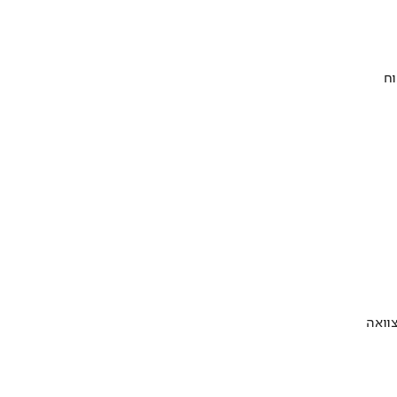
וח
וואה