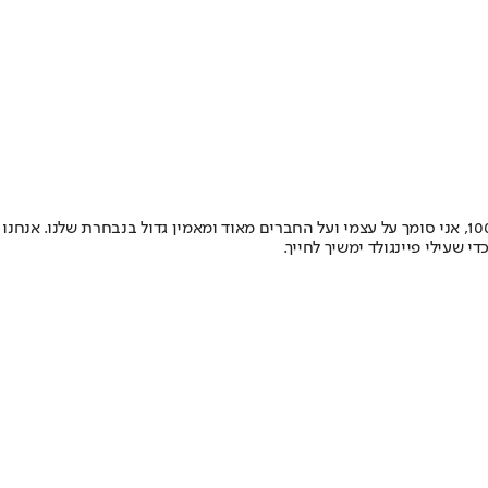
בינתיים, הראש של פיינגולד מפוקס ומרוכז כל כולו באליפות העולם עד גיל 20 ובחצי הגמר מול אורוגוואי ביום חמישי. ״אני בטוח שאנחנו ניתן את ה־100%, אני סומך על עצמי ועל החברים מאוד ומאמין גדול בנבחרת שלנו. אנחנו
שעילי פיינגולד ימשיך לחייך.