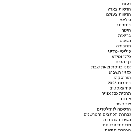
דעות
חדשות בארץ
חדשות בעולם
פוליטי
ביטחוני
חינוך
בריאות
משפט
תחבורה
פוליטי-מדיני
כללי ומידע
דף הבית
זמני כניסת וצאת שבת
מגזין השבוע
הורוסקופ
בחירות 2026
פודקאסטים
תחזית מזג אוויר
אודות
צור קשר
הרשמה לניוזלטרים
נבחרת הכתבים והפרשנים
משרות פתוחות
מדיניות פרטיות
הצהרת נגישות