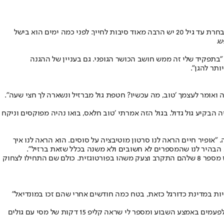
הדבר הראשון שרואים כשפוגשים את עילי פיינגולד הוא החיוך. מאוזן לאוזן, מפיץ אור, ממלא את החדר באושר ובאופטימיות. ובאמת, למגן הימני של הנבחרת עד גיל 20 יש הרבה מאוד סיבות לחייך. לפני כמה ימים הוא בישל
ש.
זה עניין מולד״, ענה פיינגולד לשאלה איך יכול להיות שהוא נראה כל כך רענן בכל משחק, כל הדקות, כולל 120 מול ברזיל, ״בתפקיד שלי זה ממש חושב הכושר הגופני. גם בעניין של ההגנה
תר להגן״.
ד כשנפתחה ההארכה וברזיל עלתה ליתרון 1:2. ״פתאום אתה חוטף את הגול הזה ואומר לעצמך ׳טוב, מה עכשיו? חטפת גול מברזיל ונשארה לך חצי שעה״.
עה לקצר, השוער התבלבל וחמזה הבקיע גול גדול. בגול הזה אמרתי ׳טוב חלאס, בואו נהיה מפוקסים וניקח
ע הגמר הזה. ״אופיר חיים הראה לנו סרטון מוטיבציה על סוסים. הוא הראה לנו איך
עם הגישה הזאת עלתה הנבחרת למגרש בסאן חואן, שם היא נדרשה ליישם את דבריו של המאמן. ״לפני המשחק היינו בטירוף וצעקנו צעקות כאלה, ואז מספר 8 שלהם התקרב וצעק משהו בפורטוגזית. כולם שם התחילו לצחוק
 ״זאת זכות גדולה להיות במדינת כדורגל כזאת, בטח כמה חודשים אחרי שהם זכו במונדיאל״
לראייה, הוא כבר קנה פה חולצה של מספר 10 הנוכחי, ואפילו הוסיף חולצה של ה־10 הקודם מראדונה. ״אנחנו משוגעים על מסי. אבא שלי מתקשר אליי לפעמים באמצע השבוע ומספר לי שראה קליפ 15 דקות של מסי עם גולים