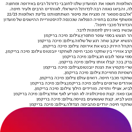
האלופות חשפו את המועדון שלנו לחובבי כדורגל רבים באירופה ומחוצה
לה, והביאו גאווה רבה לכדורגל הישראלי, לאוהדינו הרבים ולעיר חיפה.
"אלבום מפואר זה מנציח את סיפור השתתפותנו בליגת האלופות 22/23
ומשתף אתכם בחוויה הנפלאה שנכנסה להיסטוריית ההישגים של מועדון
הכדורגל מכבי חיפה".
עכשיו בואו ניתן לתמונות לדבר.
הר הגעש בסמי עופר מתפרץ,צילום: מיכה בריקמן
הנשיא יעקב שחר. רגע של שלווה,צילום: מיכה בריקמן
הקהל הירוק כבש את אירופה צילום: מיכה בריקמן,
קרב אווירי בין שחקני מכבי חיפה לשחקני יובנטוס צילום: מיכה בריקמן,
סמי עופר לובש חג,צילום: מיכה בריקמן
ברק בכר. קבלו אותו צילום: מיכה בריקמן,
שרי מקפיץ את הגנת יובנטוס,צילום: מיכה בריקמן
רשמיות מחוייכת צילום: מיכה בריקמן,
שחקני מכבי חיפה. רואים עולם צילום: מיכה בריקמן,
אוהדים שרופים צילום: מיכה בריקמן,צילום: מיכה בריקמן
לביא, אצילי וחזיזה. מורידים הילוך צילום: מיכה בריקמן,
אבו פאני. קצת פסיכולוגיה לא הפריע לאף אחד,צילום: מיכה בריקמן
נטע לביא. קצת שעשועים בטיסה,צילום: מיכה בריקמן
שחקני חיפה יורדים מהבימה הגדולה,צילום: מיכה בריקמן