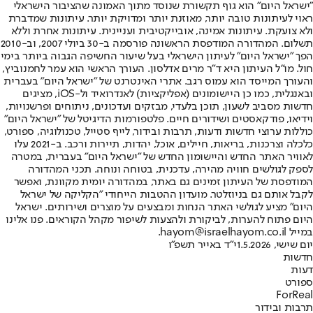
"ישראל היום" הוא גוף תקשורת שנוסד מתוך האמונה שהציבור הישראלי
ראוי לעיתונות טובה יותר, מאוזנת יותר ומדויקת יותר. עיתונות שמדברת
ולא צועקת. עיתונות אמינה, אובייקטיבית ועניינית. עיתונות אחרת וללא
תשלום. המהדורה המודפסת הראשונה פורסמה ב-30 ביולי 2007, וב-2010
הפך "ישראל היום" לעיתון הישראלי בעל שיעור החשיפה הגבוה ביותר בימי
חול. מו"ל העיתון היא ד"ר מרים אדלסון. העורך הראשי הוא עמר לחמנוביץ,
והעורך המייסד הוא עמוס רגב. אתרי האינטרנט של "ישראל היום" בעברית
ובאנגלית, כמו כן היישומונים (אפליקציות) לאנדרואיד ול-iOS, מציגים
חדשות מסביב לשעון, תוכן בלעדי, מבזקים ועדכונים, ניתוחים ופרשנויות,
וידיאו, פודקאסטים ושידורים חיים. פלטפורמות הדיגיטל של "ישראל היום"
כוללות ערוצי חדשות ודעות, תרבות ובידור, לייף סטייל, טכנולוגיה, ספורט,
כלכלה וצרכנות, בריאות, חיילים, אוכל, יהדות, תיירות ורכב. ב-2021 עלו
לאוויר האתר החדש והיישומון החדש של "ישראל היום" בעברית, במטרה
לספק לגולשים חוויה מהירה, עדכנית, בטוחה ונוחה. תכני המהדורה
המודפסת של העיתון זמינים גם באתר, במהדורה יומית מקוונת, ואפשר
לקבל אותם גם בניוזלטר. מועדון ההטבות הייחודי "הקליקה של ישראל
היום" מציע לגולשי האתר הנחות ומבצעים על מוצרים ושירותים. ישראל
היום פתוח להערות, לביקורת ולהצעות לשיפור מקהל הקוראים. פנו אלינו
במייל hayom@israelhayom.co.il.
יום שישי, 1.5.2026
י"ד באייר תשפ"ו
חדשות
דעות
ספורט
ForReal
תרבות ובידור