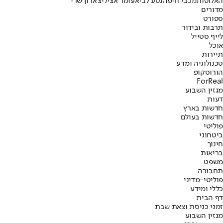
האלופות
מכבי חיפה
נטע לביא
עומר אצילי
צ'ארון שרי
מדורים
ספורט
תרבות ובידור
לייף סטייל
אוכל
תיירות
טכנולוגיה ומדע
הורוסקופ
ForReal
מגזין השבוע
דעות
חדשות בארץ
חדשות בעולם
פוליטי
ביטחוני
חינוך
בריאות
משפט
תחבורה
פוליטי-מדיני
כללי ומידע
דף הבית
זמני כניסת וצאת שבת
מגזין השבוע