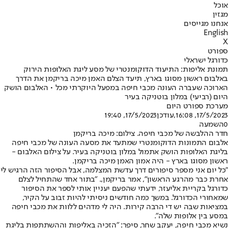
אוכל
מגזין
אנחנו מגייסים
English
X
ספורט
כדורגל ישראלי
תמונת אליפות: התיעוד הדוקומנטרי של מסע ליגת האלופות הירוק
באלבום ראשון מסוגו בארץ, תיעד הצלם האמן מיכה בריקמן את הדרך
הארוכה שעברה העונה מכבי חיפה במפעל היוקרתי מכל • האלבום הושק
היום (רביעי) במלון בוטניקה בעיר
מערכת ספורט היום
17/5/2023, 16:08
,עודכן
17/5/2023, 19:40
0
השמעה
חדר ההלבשה של מכבי חיפה. צילום: מיכה בריקמן
אלבום התמונות הדוקומנטרי שמתעד את מסעה העונה של מכבי חיפה
בליגת האלופות הושק אתמול במלון בוטניקה בעיר. על צילום האלבום -
ראשון מסוגו בארץ - היה אמון האמן מיכה בריקמן.
"כל יום אני מספר סיפורים דרך עדשת המצלמה, אבל הסיפור הזה הרגיש לי
אחרת כבר מהרגע הראשון", אמר בריקמן,. "בתור אחד שהתחיל לצלם
כדורגל בקריית אליעזר, ידעתי שהפעם יעניין אותי לספר את הסיפור
שמאחורי הכדורגל. במשך כמה חודשים ניסיתי להיות זבוב על הקיר,
במציאות שבה יש די הרבה קירות. היה לי מדהים ללוות את מכבי חיפה
במסע בין אלופות שלה".
נשיא מכבי חיפה, יעקב שחר, סיפר: "הזכיה באליפות וההשתתפות בליגת