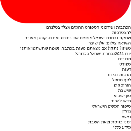
הכתבות ועידכוני הספורט החמים אצלך בטלגרם
להצטרפות
שחקני נבחרת ישראל מניפים את ביברס נאתכו. קפטן מעורר
השראה,צילום: אלן שיבר
טעינו? נתקן! אם מצאתם טעות בכתבה, נשמח שתשתפו אותנו
יורו 2024
נבחרת ישראל בכדורגל
מדורים
ספורט
דעות
תרבות ובידור
לייף סטייל
הורוסקופ
שישבת
סוף שבוע
כדאי להכיר
סיפור המשק הישראלי
נדל"ן
ראשי
זמני כניסת וצאת השבת
מידע כללי