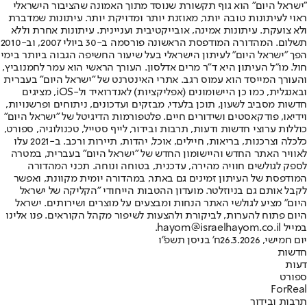
"ישראל היום" הוא גוף תקשורת שנוסד מתוך האמונה שהציבור הישראלי
ראוי לעיתונות טובה יותר, מאוזנת יותר ומדויקת יותר. עיתונות שמדברת
ולא צועקת. עיתונות אמינה, אובייקטיבית ועניינית. עיתונות אחרת וללא
תשלום. המהדורה המודפסת הראשונה פורסמה ב-30 ביולי 2007, וב-2010
הפך "ישראל היום" לעיתון הישראלי בעל שיעור החשיפה הגבוה ביותר בימי
חול. מו"ל העיתון היא ד"ר מרים אדלסון. העורך הראשי הוא עמר לחמנוביץ,
והעורך המייסד הוא עמוס רגב. אתרי האינטרנט של "ישראל היום" בעברית
ובאנגלית, כמו כן היישומונים (אפליקציות) לאנדרואיד ול-iOS, מציגים
חדשות מסביב לשעון, תוכן בלעדי, מבזקים ועדכונים, ניתוחים ופרשנויות,
וידיאו, פודקאסטים ושידורים חיים. פלטפורמות הדיגיטל של "ישראל היום"
כוללות ערוצי חדשות ודעות, תרבות ובידור, לייף סטייל, טכנולוגיה, ספורט,
כלכלה וצרכנות, בריאות, חיילים, אוכל, יהדות, תיירות ורכב. ב-2021 עלו
לאוויר האתר החדש והיישומון החדש של "ישראל היום" בעברית, במטרה
לספק לגולשים חוויה מהירה, עדכנית, בטוחה ונוחה. תכני המהדורה
המודפסת של העיתון זמינים גם באתר, במהדורה יומית מקוונת, ואפשר
לקבל אותם גם בניוזלטר. מועדון ההטבות הייחודי "הקליקה של ישראל
היום" מציע לגולשי האתר הנחות ומבצעים על מוצרים ושירותים. ישראל
היום פתוח להערות, לביקורת ולהצעות לשיפור מקהל הקוראים. פנו אלינו
במייל hayom@israelhayom.co.il.
יום חמישי, 26.3.2026
ח' בניסן תשפ"ו
חדשות
דעות
ספורט
ForReal
תרבות ובידור