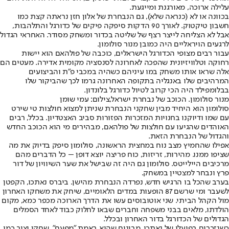
עלילה ארוכה, מאורגנת ומייגעת.
בכוונה או לא (כנראה שלא), גם הנבחרת של אלון חזן נראתה קצת כמו
חשבון טיקטוק. לאורך 90 הדקות סיפקה פיקים של כדורגל והתלהבות,
אבל לא הצליחה לייצר רצף של שליטה בכדור ומשחק מסודר. האחראי הגדול
לרגעים הויראליים היה כמובן מנור סולומון.
עבור רבים מצופי הכדורגל הישראלים, כוכבה של פולהאם הוא יישות
רחוקה וטלוויזיונית שהפכה לאחרונה לסנסציה מקומית אדירה. מעטים הם
אלה שראו אותו משחק במו עיניהם כשהיה במכבי פ"ת והביצועים
המרהיבים שלו באנגליה בתקופה האחרונה גרמו לכך שהביקור שלו
בבלומפילד היה הכי קרוב לטיול כדורגל בלונדון.
מנור סולומון. הכוכב של נבחרת ישראל,צילום: עמי שומן
סולומון הוא היחיד מבין שחקני הנבחרת שניתן למצוא חולצות טי שירט
עם שמו ודיוקנו בחנויות המזכרות הפזורות סביב האצטדיון. בכלל, רבים
האוהדים שהגיעו עם חולצות של פולהאם, מבהירים מי הוא הכוכב החדש
והגדול של הנבחרת הזאת.
אפילו שהחמיץ מצב נוח במחצית הראשונה, סולומון סיפק בדיוק את מה
שציפו ממנו. מהירות, זריזות, כוח פריצה יוצא דופן – כל הדברים מהם
מרכיבים היילייטס. סולומון גם היה זה שבישל את שער השיוויון של דור
פרץ ונבחר למצטיין במשחק.
בערב שהכל בו הרגיש חדש, נפרדה הנבחרת מהישן. ביברס נאתכו, הקפטן
לשעבר ומי שרשם 87 הופעות במדים הלאומיים, שיחק את משחקו האחרון
מול הקהל הביתי. שני אוטובוסים עשו את הדרך הארוכה מכפר כמא, מקום
הולדתו, מלאים בבני משפחה וחברים שבאו לחלוק כבוד לאחד הסמלים
הגדולים של הכדורגל בדור האחרון ובכלל.
כשנזכרים בפועלו של נאתכו, מבינים שהוא באמת "מפעם". שחקן יציב כמו