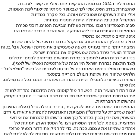
הנוכחי ליורו 2024 בגרמניה הוא קצת יותר. אולי זה קשור לעובדה
שהנבחרת בדרג השני, אולי לכך שבאופק ממתין פלייאוף ליגת האומות,
אולי זהות השחקנים שמובילים אותה, בכל מקרה במדינת
הסקנדל-פסטיבל ההתחלה הייתה חגיגית במיוחד.
סביב האצטדיון הוצבו עמדות פעילות וצביעת הפנים, דוכני מכירת
החולצות והצעיפים עבדו ללא הפסקה, והאוהדים הרבים שזרמו היו
אופטימיים מתמיד. או כתמיד.
כחלק מתהליך ההתחדשות, גם הקהל ברובו דנדש. יכול להיות שהדור
המבוגר יותר טרוד בענייני השעה שמעסיקים את מדינת ישראל, אבל בטוח
שהדור הצעיר טרוד באלה שמעסיקים את נבחרת ישראל.
בני נוער רבים הגיעו לתמוך בנבחרת חמושים בפריטים לבנים-תכולים
(לצד חולצות נבחרת ישראל היו רבות של ארגנטינה ואפילו של לאציו),
כשאחרים עמלו בימים האחרונים על תרגום לעברית של השיר "מוצ'אצ'וס" -
הלהיט שליווה את אלופת העולם הטרייה בקטאר.
האווירה ביציעי בלומפילד הייתה נהדרת. האוהדים תמכו בכל הכח,צילום:
אלן שיבר
עבור הדור הצעיר הזה, המשחק מול קוסובו היה הזדמנות נהדרת לחוות
את הנבחרת בסגנון שמכתיב את חיי רבים מבני הנוער – סגנון הטיקטוק
והרשתות החברתיות.
ההתאחדות, שמודעת היטב לשוק הזה, בחרה בהילה פרל (בעלת החשבון
"זאת שמדברת על כדורגל") המצוינת והאנרגטית להנחות את אירועי קדם
המשחק ואת ירין מבין בכדורגל (כך שמו ברשתות) להנחות את אירועי
המחצית. בנוסף, לכל אורך המשחק רצו על המסך הענק תמונות של
אוהדים שתייגו את עצמם. ככה זה. כדי להחזיק את הדור הצעיר מרוכז
ומתעניין נדרשים גירויים קצרים ובלתי פוסקים, חס וחלילה לא לתת להם