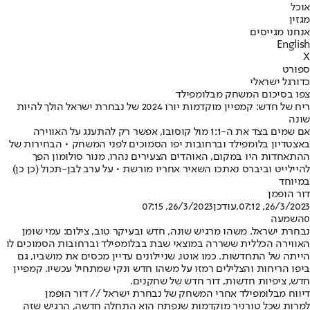
אוכל
מגזין
אנחנו מגייסים
English
X
ספורט
כדורגל ישראלי
צפו בסיכום המשחק מבלומפילד
ריח של חדש: קמפיין מוקדמות יורו 2024 של נבחרת ישראל הולך להיות
שונה
אם שמים בצד את ה-1:1 מול קוסובו, אפשר רק להתענג על האווירה
באצטדיון בלומפילד וברחובות יפו הסמוכים לפני המשחק • הבחירות של
ההתאחדות היו במקום, האוהדים הצעירים נהרו, מנור סולומון הפך
להיילייט וביברס נאתכו השאיר אחריו מורשת • על ערב לבן-תכול (כן כן)
במיוחד
דור הופמן
26/3/2023, 07:12
,עודכן
26/3/2023, 07:15
0
השמעה
נבחרת ישראל. משהו מרגיש שונה, חדש ובעיקר טוב, צילום: עמי שומן
האווירה הכללית ששררה במוצאי שבת בבלומפילד וברחובות הסמוכים לו
הייתה של התחדשות. כמו אוטו, שניילונים עדיין מכסים את מושביו, גם
ביפו הריחות והצלילים רמזו על משהו חדש ונקי שמתחיל עכשיו. קמפיין
חדש, ציפיות חדשות, דור חדש של שחקנים.
דיווח מבלומפילד אחרי המשחק של נבחרת ישראל // דור הופמן
למרות שכל טורניר מוקדמות שנפתח הוא התחלה חדשה, הרגיש שזה