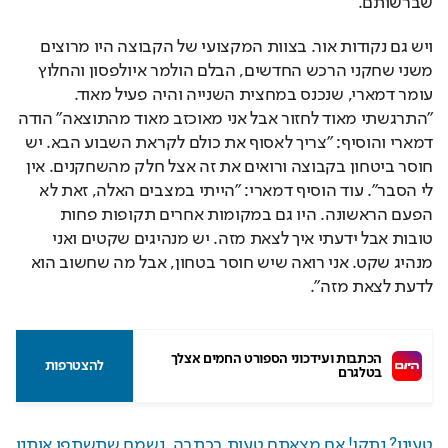
שברשותם.
ויש גם נקודות אור. בצוות המקצועי של הקבוצה היו מרוצים 
משני שחקני הרכש החדשים, הבלם הולמר איולפסון והחלוץ 
עומר דמארי, שנכנס במחצית השנייה והיה פעיל מאוד. 
"התרגשתי מאוד לחזור אבל אני מאוכזב מאוד מהתוצאה" הודה 
דמארי והוסיף: "צריך לאסוף את כולם לקראת השבוע הבא. יש 
חוסר ביטחון בקבוצה ורואים את זה אצל חלק מהשחקנים. אין 
לי הסבר". עוד הוסיף דמארי: "הייתי במצבים האלה, זאת לא 
הפעם הראשונה. היו גם במקומות אחרים תקופות פחות 
טובות אבל ידעתי איך לצאת מזה. יש מנהיגים שקטים ואני 
מנהיג שקט. אני רואה שיש חוסר בטחון, אבל מה שחשוב הוא 
לדעת לצאת מזה". 
הכתבות ועידכוני הספורט החמים אצלך 
להצטרפות
בטלגרם
טעינו? נתקן! אם מצאתם טעות בכתבה, נשמח שתשתפו אותנו