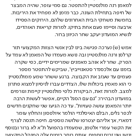
למאמן רנה מולנסטיין להתפטר. גם סמי עופר, שהיה המבצר 
של חיפה בתחילת העונה, כבר מזמן לא מפחיד את היריבות. 
בחמשת משחקי הבית האחרונים שלהם, הירוקים הפסידו 
ארבעה וסיימו פעם אחת בתיקו. למרות קריאות האוהדים, 
לנשיא המועדון יעקב שחר הכיוון ברור. 
אמש (ש) נערכה פגישה בינו לבין אנשי הצוות המקצועי תור 
קרלסן ורנה מולנסטיין ובה נושא מעמדו של המאמן לא עמד על 
הפרק. שחר לא אוהב מאמנים שמרימים ידיים, כפי שקרה 
בזמנו עם אלכסנדר סטאנוייביץ', שביקש להתפטר מספר 
פעמים עד שעזב את הקבוצה. ברגע ששחר שמע ממולנסטיין 
כי הוא מאמין ביכולות שלו, הצדדים עברו לניסיון למצוא פתרון 
למצב. למרות זאת, הביקורת כלפי מולנסטיין קיימת וגורמים 
במועדון הבהירו: "גם עם הסגל הקיים, אפשר לעשות הרבה 
יותר והמאמן עושה טעויות". עד כה הגיעו שני שחקנים חדשים 
לכפר גלים, הבלם האיסלנדי הולמר איולפסון והחלוץ עומר 
דמארי, אך אליהם יצטרפו שלושה נוספים. חיפה תנסה לצרף 
את הקשר עמרי אלטמן, שמעמדו בהפועל ת"א לא ברור ובנוסף 
יגיעו שני זרים נוספים, אותם בוחר בימים אלה המנהל המקצועי 