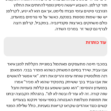
תור קרלסן. השבוע ייעשה ניסיון נוסף להחתים את החלוץ 
הנורבגי פיטים עזמי מבודו גלימט, אך אם הוא לא יגיע, לקרלסן 
יש שני שמות נוספות בפנקס, כאשר על פי גורמים במועדון, 
כולם משחקים בארצות סקנדינביה. במקביל, קרלסן רוצה 
לצרף גם קשר זר  במרכז השדה.
עוד כותרות
במכבי חיפה מתעסקים מאתמול בסוגיית הקללות למגן איאד 
אבו עביד, שירד בסיום המשחק כשהוא ממרר בבכי. המאמן 
רנה מולנסטיין שוחח עימו והרים את רוחו. "אי אפשר להאשים 
את אבו עביד בכך ששיחק בתפקיד שהוא לא מכיר" אמרו 
במועדון והוסיפו: "הוא טוען ששמע גם קללות גזעניות וחבל 
שזה קורה. זה לא עזר לו ובטח לא לנו". בהנהלת הקבוצה יבחנו 
את תמונות מצלמות האבטחה בסמי עופר וינקטו בצעדים 
קשים כנגד אוהדים שקראו קריאות גזעניות, כולל שלילת המנוי 