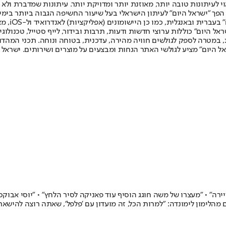
לעיתונות טובה יותר, מאוזנת יותר ומדויקת יותר. עיתונות שמדברת ולא צ
שלום. המהדורה המודפסת הראשונה פורסמה ב-30 ביולי 2007, וב-2010 הפך "ישראל היום" לעיתון הישראלי בעל שי
לחמנוביץ,
ל היום" כוללות ערוצי חדשות ודעות, תרבות ובידור, לייף סטייל, טכנולוגיה
ברית, במטרה לספק לגולשים חוויה מהירה, עדכנית, בטוחה ונוחה. תכני המה
ל היום" מציע לגולשי האתר הנחות ומבצעים על מוצרים ושירותים. ישראל 
רה" • "מעצרו של משה חוגג הוסיף עוד פאניקה לסיר הלחץ" • "יוסי אבוקסי