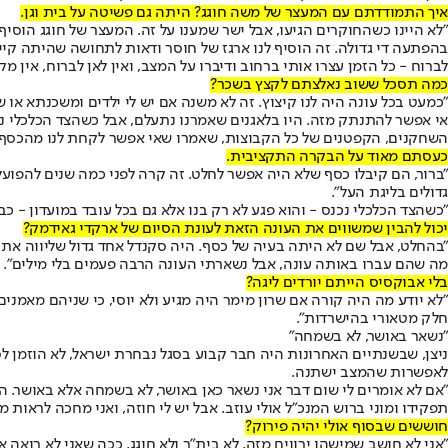
איך התמודדתם עם המעצר של משה חוגג? היתה גם פשיטה על בית וגן.
"לא היינו כשהחוקרים הגיעו, אבל ישר שמענו על זה. המעצר של חוגג הוסיף
בהפתעה די גדולה. זה הוסיף לנו ארגז של חוסר ודאות לתחושה שהיתה קיימ
לברוח - כל הזמן עצרו אותי ברחוב ודיברו על המצב, ואין לאן לברוח, אין 
כמה תסכל ששוב נאלצתם לקצץ בשכר?
"כמעט בכל עונה היה לנו קיצוץ. זה לא משנה אם יש לי ילדים ומשכנתא או
אי אפשר להתנתק מזה. היו בלאגנים שאמרנו נתעלם, אבל כשהצד הכלכלי נכנס
השחקנים, הקפטנים של כל הקבוצות, שאמרו שאי אפשר לקחת לנו מהכסף, שחק
כעסתם מאוד על הבקרה התקציבית.
"ברור, הם קיבלו כסף שלא היה אפשר לחלט. זה קרה לפני כמה שנים להפועל
גדולים בליגת העל".
"כשהצד הכלכלי נכנס - והוא פגע לא רק בנו אלא גם בכל עובד במועדון - כבר
יכול להבין שמשווים את העונה הזאת לעונת הסיום של ארקדי גאידמק?
"בהחלט, אבל שם לא היתה בעיה של כסף. היה סקנדל אחד גדול שליווה את ב
מה שהם עברו באותה עונה, אבל נשארתי העונה הרבה פעמים בלי מילים".
בלי אבוקסיס הייתם יורדים ליגה?
"לא יודע מה היה קורה אם שרון מימר היה מגיע ולא יוסי, כי שניהם מאמנים
חלק מטאורי בהישרדות".
"נשאר באושר, לא בשמחה"
ניצן, שבשנתיים האחרונות היה חבר קבוע בסגל נבחרת ישראל, לא הוזמן לסג
לאפשרות שהמצב ישתנה.
"אם לא אומרים לי שום דבר אני נשאר כאן באושר, לא בשמחה אלא באושר. המו
תפקידו ומוני ברוש המנכ"ל אולי עוזב. אבל יש לי חוזה, ואני מחכה לראות 
חוששים שבסוף אולי יהיה פירוק?
"אני לא חושב שמישהו ירוויח מזה, לא בית"ר ולא חוגג, ככה שאני לא רואה א