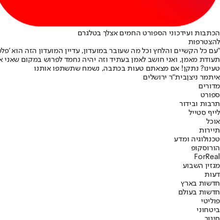
הכתבות ועידכוני הספורט החמים אצלך בטלגרם
להצטרפות
"עם כל הקשיים והלחץ וכל מה שעובר במועדון, עדיין המועדון הזה הוא 'פל
תעודת מאמן, ואני חושב לאמן בעתיד וזה יהיה נחמד לפרוש במקום שאני אוהב ול
טעינו? נתקן! אם מצאתם טעות בכתבה, נשמח שתשתפו אותנו
איתמר ניצן
בית"ר ירושלים
מדורים
ספורט
תרבות ובידור
לייף סטייל
אוכל
תיירות
טכנולוגיה ומדע
הורוסקופ
ForReal
מגזין השבוע
דעות
חדשות בארץ
חדשות בעולם
פוליטי
ביטחוני
חינוך