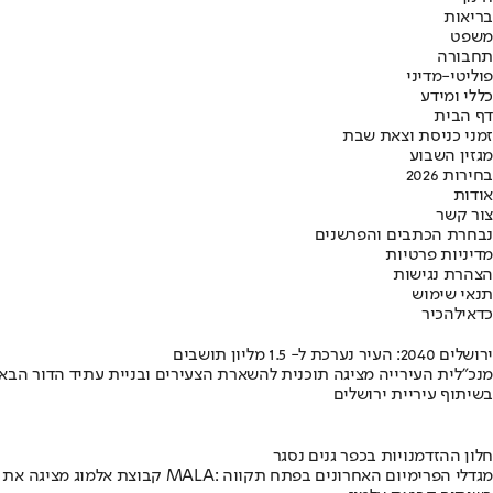
בריאות
משפט
תחבורה
פוליטי-מדיני
כללי ומידע
דף הבית
זמני כניסת וצאת שבת
מגזין השבוע
בחירות 2026
אודות
צור קשר
נבחרת הכתבים והפרשנים
מדיניות פרטיות
הצהרת נגישות
תנאי שימוש
כדאי
להכיר
ירושלים 2040: העיר נערכת ל- 1.5 מליון תושבים
מנכ"לית העירייה מציגה תוכנית להשארת הצעירים ובניית עתיד הדור הבא
בשיתוף עיריית ירושלים
חלון ההזדמנויות בכפר גנים נסגר
קבוצת אלמוג מציגה את פרויקט MALA: מגדלי הפרימיום האחרונים בפתח תקווה