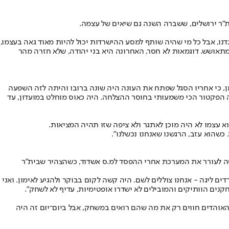
"ר ירושלים, ששברה השנה גם שיאים של עצמה.
גדנו, אבל כל מי שהיה שותף למסע ההישרדות יכול להיות מאוד גאה בעצמו,
 מתאושש. דוגמאות לא חסר, האחרונה היא בני יהודה, שלא חזרה מהר
 זמן, כי אחריו הסגל שפתח את העונה היה שונה ברובו והיתה לזה השפעה
זה הפקטור הכי משמעותי בחוסר ההצלחה. היה כאוס מוחלט במועדון, עד
הוא עצמו לא היה מוכן לאתגר ולא ציפה שזו תהיה המציאות.
כשהוא עזב, הרגשנו שאנחנו נכשלנו".
מנסה לעורר את המערכת אחרי ההפסד למ.ס אשדוד, כשהצהיר שבית"ר
דים ליגה - אנחנו צוללים לשם. היה קשה לקום בבוקר ולהגיע לאימון. ואני
קנים הוותיקים והמובילים לא ישדרו אופטימיות, עדיף לא לשחק".
. האוהדים חווים רק את מה שהם רואים במשחק, אבל ביום־יום זה היה