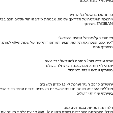
בשיתוף קבוצת אלמוג
כך תחסכו בחשמל בלי להזיע
מהפכת האנרגיה של תדיראן: שליטה, אבטחת מידע וניהול אקלים חכם בבי
בשיתוף TADIRAN
מאחורי הקלעים של הטעם הישראלי
איך אסם הפכה את תקופת הצנע והמחסור הקשה של שנות ה-40 למותג לאומי?
בשיתוף אסם
אתם עוד לא שם? הטיסה למונדיאל כבר יצאה
יונדאי לוקחת אתכם לבמה הכי גדולה בעולם
בשיתוף יונדאי מבית כלמוביל
ירושלים 2040: העיר נערכת ל- 1.5 מליון תושבים
מנכ"לית העירייה מציגה תוכנית להשארת הצעירים ובניית עתיד הדור הבא
בשיתוף עיריית ירושלים
חלון ההזדמנויות בכפר גנים נסגר
קבוצת אלמוג מציגה את פרויקט MALA: מגדלי הפרימיום האחרונים בפתח תקווה