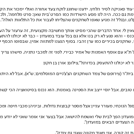
 עוד פאניקה לסיר הלחץ. ידענו שחוגג לוקח צעד אחורה ואולי ימכור את הק
ת גם ככה. היה לנו מסע הישרדות כמו הסרט 'בית שאן: סרט מלחמה', ולכן
מקלט, ובגלל זה מגיע שאפו לשחקנים שהצליחו לעבור את כל התלאות האלה".
 שאין לי. אחד הדברים שהכי מסיט אותך מחשיבה מקצועית, זה ערעור על ה
 - והוא פגע לא רק בנו אלא גם בכל עובד במועדון - כבר לא יכולנו להתעס
נים בכירים כמו ערן זהבי. בסוף הגענו למתווה אמין, שבסופו הכסף יחזור
 ת"א עם אוסף האמנות של אמיר כבירי, לפני זה למכבי נתניה, מישהו צריך
 לא יכולנו להתעסק בכדורגל",צילום: אורן בן חקון
ית"ר (צירופם של צמד השחקנים הצ'צ'ניים המוסלמים; ש"א), אבל לא היתה
 טובים, אבל יוסי ייצב את הספינה באמנות. הוא נכנס בסיטואציה הכי קשה כ
ל הנוכחי, מעורר עניין אצל מספר קבוצות גדולות, וביניהן מכבי חיפה ומכ
עדון הפך לבית שלי ואשמח להישאר, אבל בצער אני אומר שאני לא יודע מה י
מה הצעדים הבאים במועדון".
ת זה קורה. אני מאוד מקווה שאני גם צודק".