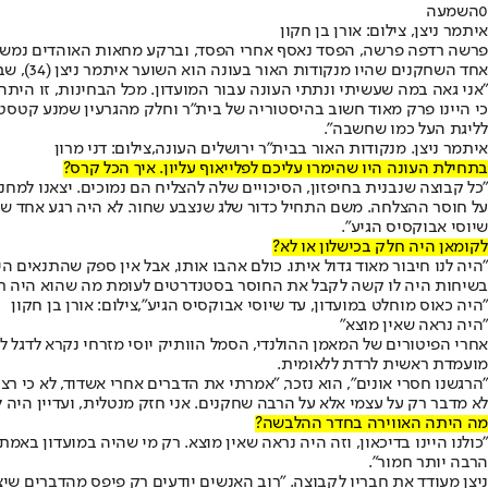
0
השמעה
איתמר ניצן, צילום: אורן בן חקון
פרשה רדפה פרשה, הפסד נאסף אחרי הפסד, וברקע מחאות האוהדים נמשכו 
אחד השחקנים שהיו מנקודות האור בעונה הוא השוער איתמר ניצן (34), שבראיון ל"ישראל היום" מודה שגם עבורו לא מדובר בעוד עונה בעיר הבירה.
"אני גאה במה שעשיתי ונתתי העונה עבור המועדון. מכל הבחינות, זו היתה 
כי היינו פרק מאוד חשוב בהיסטוריה של בית"ר וחלק מהגרעין שמנע קטסטרופ
לליגת העל כמו שחשבה".
איתמר ניצן. מנקודות האור בבית"ר ירושלים העונה,צילום: דני מרון
בתחילת העונה היו שהימרו עליכם לפלייאוף עליון. איך הכל קרס?
"כל קבוצה שנבנית בחיפזון, הסיכויים שלה להצליח הם נמוכים. יצאנו למחנ
על חוסר ההצלחה. משם התחיל כדור שלג שנצבע שחור. לא היה רגע אחד של 
שיוסי אבוקסיס הגיע".
לקומאן היה חלק בכישלון או לא?
"היה לנו חיבור מאוד גדול איתו. כולם אהבו אותו, אבל אין ספק שהתנאים ה
בשיחות היה לו קשה לקבל את החוסר בסטנדרטים לעומת מה שהוא היה רגיל. 
"היה כאוס מוחלט במועדון, עד שיוסי אבוקסיס הגיע",צילום: אורן בן חקון
"היה נראה שאין מוצא"
אחרי הפיטורים של המאמן ההולנדי, הסמל הוותיק יוסי מזרחי נקרא לדגל 
מועמדת ראשית לרדת ללאומית.
"הרגשנו חסרי אונים", הוא נזכר, "אמרתי את הדברים אחרי אשדוד, לא כי רצ
לא מדבר רק על עצמי אלא על הרבה שחקנים. אני חזק מנטלית, ועדיין היה 
מה היתה האווירה בחדר ההלבשה?
"כולנו היינו בדיכאון, וזה היה נראה שאין מוצא. רק מי שהיה במועדון ב
הרבה יותר חמור".
ניצן מעודד את חבריו לקבוצה. "רוב האנשים יודעים רק פיפס מהדברים שיצא