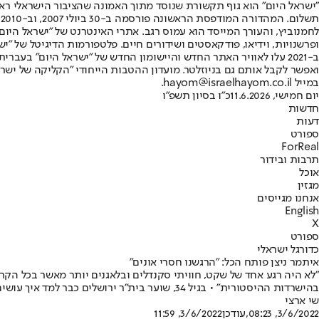
"ישראל היום" הוא גוף תקשורת שנוסד מתוך האמונה שהציבור הישראלי ראוי 
ת
ופרשנויות, וידיאו, פודקאסטים ושידורים חיים. פלטפורמות הדיגיטל של "ישרא
ב-2021 עלו לאוויר האתר החדש והיישומון החדש של "ישראל היום" בע
ואפשר לקבל אותם גם בניוזלטר. מועדון ההטבות הייחודי "הקליקה של ישרא
במייל hayom@israelhayom.co.il.
יום חמישי, 11.6.2026
כ"ו בסיון תשפ"ו
חדשות
דעות
ספורט
ForReal
תרבות ובידור
אוכל
מגזין
אנחנו מגייסים
English
X
ספורט
כדורגל ישראלי
איתמר ניצן פותח הכל: "הרגשנו חסרי אונים"
"לא היה רגע אחד של שקט, חוויתי סקנדלים ובלאגנים יותר מאשר בכל הקריי
בהישרדות ההיסטורית" • בגיל 34, שוער בית"ר ירושלים כבר למד איך עושים מהלימון לימונדה: "למרות הכל, זה מועדון עם 'פלפל', שאתה רוצה להישאר בו כמה שיותר שנים" • ראיון בלעדי
שי ארצי
3/6/2022, 08:23
,עודכן
3/6/2022, 11:59