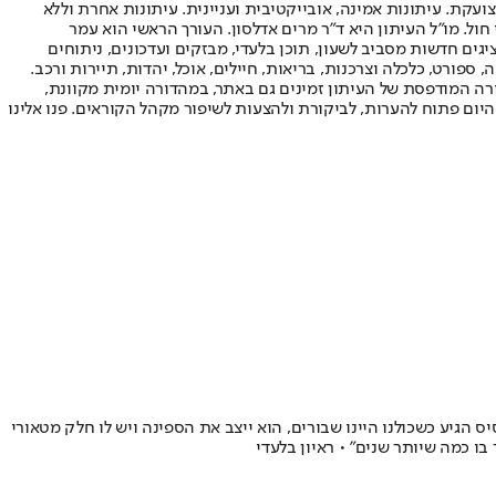
ועקת. עיתונות אמינה, אובייקטיבית ועניינית. עיתונות אחרת וללא
עור החשיפה הגבוה ביותר בימי חול. מו"ל העיתון היא ד"ר מרים אדלסון. העורך הראשי הוא עמר
 והעורך המייסד הוא עמוס רגב. אתרי האינטרנט של "ישראל היום" בעברית ובאנגלית, כמו כן היישומונים (אפליקציות) לאנדרואיד ול-iOS, מציגים חדשות מסביב לשעון, תוכן בלעדי, מבזקים ועדכונים, ניתוחים
, ספורט, כלכלה וצרכנות, בריאות, חיילים, אוכל, יהדות, תיירות ורכב.
דורה המודפסת של העיתון זמינים גם באתר, במהדורה יומית מקוונת,
היום פתוח להערות, לביקורת ולהצעות לשיפור מקהל הקוראים. פנו אלינו
ס הגיע כשכולנו היינו שבורים, הוא ייצב את הספינה ויש לו חלק מטאורי