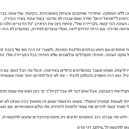
ללא הפסקה. שחרורי שחקנים ובעיות במשכורות. בקיצור, עוד עונה בבית
העונה הכי קשה בקריירה שלי", פותח ניצן את הראיון, "כל הדברים הלכו נ
ה אדירה. אם היינו יורדים ליגה, ואולי עוברים לפירוק, המועדון לא היה
ה אימונים עם המון נבחנים מליגות נמוכות, ולצערי זה היה סוג של בזבוז
שקט העונה, חוויתי סקנדלים ובלאגנים שלא חוויתי בכל הקריירה שלי, ו
יו לרעתו. מאמן שעבר במועדונים גדולים באירופה, קיבל פה הכל הפוך. גם 
הוא היה מספיק ג'נטלמן להגיד - אני לא יכול לתרום יותר ממה שעשיתי. 
להציל את הקבוצה, אבל שום דבר לא עבד לבית"ר. כך ניצן מצא את עצמו 
יתי לעשות קמפיין 'גוועלד', פשוט הרגשתי שאם זה ממשיך ככה אנחנו לא יור
לי מאוד קשה להרים את עצמי ולנסות להחזיק את כולם אופטימיים. אם השח
אמת יודע מה עברנו. רוב האנשים יודעים רק פיפס מהדברים שיצאו לתקשורת
ו לתקשורת",צילום: דני מרון