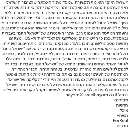
"ישראל היום" הוא גוף תקשורת שנוסד מתוך האמונה שהציבור הישראלי
ראוי לעיתונות טובה יותר, מאוזנת יותר ומדויקת יותר. עיתונות שמדברת
ולא צועקת. עיתונות אמינה, אובייקטיבית ועניינית. עיתונות אחרת וללא
תשלום. המהדורה המודפסת הראשונה פורסמה ב-30 ביולי 2007, וב-2010
הפך "ישראל היום" לעיתון הישראלי בעל שיעור החשיפה הגבוה ביותר בימי
חול. מו"ל העיתון היא ד"ר מרים אדלסון. העורך הראשי הוא עמר לחמנוביץ,
והעורך המייסד הוא עמוס רגב. אתרי האינטרנט של "ישראל היום" בעברית
ובאנגלית, כמו כן היישומונים (אפליקציות) לאנדרואיד ול-iOS, מציגים
חדשות מסביב לשעון, תוכן בלעדי, מבזקים ועדכונים, ניתוחים ופרשנויות,
וידיאו, פודקאסטים ושידורים חיים. פלטפורמות הדיגיטל של "ישראל היום"
כוללות ערוצי חדשות ודעות, תרבות ובידור, לייף סטייל, טכנולוגיה, ספורט,
כלכלה וצרכנות, בריאות, חיילים, אוכל, יהדות, תיירות ורכב. ב-2021 עלו
לאוויר האתר החדש והיישומון החדש של "ישראל היום" בעברית, במטרה
לספק לגולשים חוויה מהירה, עדכנית, בטוחה ונוחה. תכני המהדורה
המודפסת של העיתון זמינים גם באתר, במהדורה יומית מקוונת, ואפשר
לקבל אותם גם בניוזלטר. מועדון ההטבות הייחודי "הקליקה של ישראל
היום" מציע לגולשי האתר הנחות ומבצעים על מוצרים ושירותים. ישראל
היום פתוח להערות, לביקורת ולהצעות לשיפור מקהל הקוראים. פנו אלינו
במייל hayom@israelhayom.co.il.
מבזקים
חדשות
אוכל
תשחץ
ForReal
תרבות