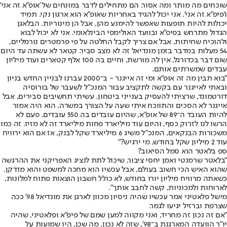
שוכחים מה מותר ומה אסור. הם מתחילים לדבר במונחים של 'אופ"א זה אני'
ו'פיפ"א זה אני'. אני יכול להגיד באחריות שאופ"א הוא ארגון נקי. תמיד
יכולות להיות תופעות שאפשר להימנע מהן, אבל הן מינוריות. הבלאגן
הגדול מתרחש בפיפ"א ובוועד האולימפי הבינלאומי. אני לא יכול לבוא
ולהוכיח שחיתות, אבל אם צריך לקבל החלטה על פי פרמטרים נורמליים,
54 מעלות במדבר בזמן מונדיאל זה לא מצב סביר. קטאר לא עשתה עד היום
שום דבר בכדורגל, אין לה מורשת, וחיים בה 100 אלף קטארים ועוד מיליון
עבדים שמשרתים אותם.
"בוא תבין מה זה אופ"א ומי זה אייגנר - ב־2000 עברנו לבניין החדש בניון
ובאתי לאייגנר עם בקשה לתקציב עבור המנכ"ל לשעבר של בורוסיה
דורטמונד, שרציתי להעסיק בענייני ביטחון. עשיתי תחשיבים סבירים, אבל
אייגנר לא הסכים והתווכח איתי שעה על הצורך במשרה. הוא היה אמור
להיות העובד ה־89 של אופ"א, שהיום עובדים בה 550 עובדים. פעם לא
הרשו לנו לזרוק כסף, והיום עוד מיליארד פחות מיליארד זה לא מזיז. זה כמו
משכורות הבנקאים, המנכ"ל משיג 6 מיליארד שקל לבנק, אז אם הוא ירוויח
עוד 2 מיליון שקל בחודש, מי ירגיש?"
ספ בלאטר הוא סמל הסיאוב?
"בלאטר שרמנטי ואמן יחסי ציבור, שיכול לתת לנציג האפריקני את ההרגשה
שהוא האיש הכי חשוב בעולם, אבל עכשיו הוא מחכה למשפט והוא מזדקן.
כשאתה מרוויח מיליון יורו בחודש, לא כולל חשבון הוצאות פתוח למלונות,
לארוחות ולמכוניות, קשה לחבב אותך".
מישל פלאטיני אמר עכשיו שהיה ניסיון מכוון לארגן את מונדיאל 98' ככה
שצרפת וברזיל יגיעו לגמר.
"אם זה נכון זה מחריד, ואני מקווה למען שמם של פיפ"א ופלאטיני, שהיה
יו"ר הוועדה המארגנת ב־98', שזה לא נכון. מה שכן, היו שמועות על