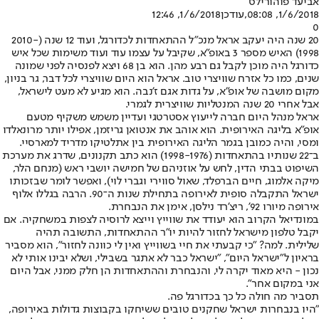
אביעד פוהורילס
1/6/2018, 08:08
,עודכן
1/6/2018, 12:46
0
20 שנה היה יעקב אראל מנכ"ל ההתאחדות לכדורגל, ועוד 12 שנה (2010-
1998) האיש מספר 3 באופ"א, שקיבל על עצמו עוד ועוד משימות שכל איש
כדורגל היה מוכן לקבל גם רבע מהן. הוא בן 68 ויצא לפנסיה לפני שמונה
שנים, כמו כל אזרח שוויצרי טוב. אראל הוא היום שוויצרי לכל דבר, גר בניון,
מקום מושבה של אופ"א, על גדות אגם ז'נבה. הוא מגיע לא מעט לישראל,
אבל אחרי 20 שנה המנטליות שוויצרית לגמרי.
אראל מנהל היום חברה לייעוץ אסטרטגי ועדיין משמש משקיף מטעם
אופ"א בליגה האירופית. הוא אוהב את אנטואן גריזמן, אפילו יותר מרונאלדו
ומסי, והיה כמובן בגמר הליגה האירופית בין אתלטיקו מדריד למארסיי.
ב־22 שנותיו בהתאחדות (1998-1976) הוא כתב תקנונים, שדרג את מערכת
השיפוט בבתי הדין, לחש על אוזניהם של חמישה יושבי ראש (מנחם הלר,
מיקה אלמוג, חיים הברפלד, שאול סווירי וגברי לוי), ואפשר לומר שבזכותו
ישראל התקבלה סופית לאירופה בתחילת שנות ה־90. הרבה בגללו אלוף
אירופה מיורו 92', ריצ'רד נילסן, אימן את הנבחרת.
במונדיאל הקרוב הוא יעודד את שווייץ וייצא לרוסיה לצפות במשחקיה. אם
יקבל טלפון מישראל לחזור להיות יו"ר ההתאחדות, התשובה תהיה
שלילית. למה? "כי קבעתי את חיי בשווייץ ואין לי כוונה לחזור", הוא מסביר
בראיון ל"ישראל היום", "ישראל כבר לא אתגר בשבילי, ושלא יבינו אותי לא
נכון - היא מאוד יקרה לי, והנבחרת וההתאחדות הן חלק ממני, אבל היום
אני במקום אחר".
תסביר מה חולה כל כך בכדורגל פה.
"היו בנבחרות ישראל שחקנים טובים ששיחקו בקבוצות גדולות באירופה,