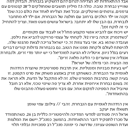
אבל ההתאחדות לא הצליחה לגרום להם להשקיע בנבחרת. תבדוק למה
שווייץ נבחרת טובה. כולה 7.5 מיליון תושבים שמחולקים ל־28 קנטונים עם
גרמנים, צרפתים ואיטלקים, ובכל זאת הצליחו לאחד את כולם ככה שכל
זקנה או ילד הולכים ברחוב עם חולצה של הנבחרת. אם ילד לא מתחבר
לנבחרת, גם הבן שלו לא יתחבר. בישראל עושים מעט מאוד, וצריך להתחיל,
כי זה לוקח זמן".
יש ויכוח אם להביא אנשי מקצוע מחו"ל או לעבוד עם מקומיים.
"כשדנמרק זכתה ביורו 92', לקחתי על עצמי פרויקט להביא את נילסן,
ועובדה שהוא בא. אני בעד צוות זר, כי ישראל צריכה לצאת מהגטו שלה,
להיפתח לעולם ולקחת ממנו את הטוב. גם בנבחרות גדולות קורים דברים
רעים בגלל ניוון. איטליה לא הגיעה למונדיאל כי יש יותר מדי זרים, ולנבחרת
אנגליה אין שוערים כי הליגה מלאה זרים".
מה הבעיה הכי גדולה של ישראל?
"יש בעיות מבניות ומנטליות. אין תרבות ספורטיבית שיוצרת הזדהות
לאומית עד הנבחרת. כששחקן זורק באמצע משחק את סרט הקפטן, זו
בעיה קשה בתרבות הספורט שלנו. זה לא מתקבל על הדעת, ולא תראה את
זה בשום נבחרת אירופית אחרת. לא צריך פה שינוי טכני, אלא רב חובל
שיוביל את הספינה למקום אחר, עם גיבוי וחופש פעולה מהבוס שלו
בהתאחדות".
אין הזדהות לאומית עם הנבחרת. זהבי // צילום: עמי שומן
תשאלו את יעקב
אראל היה סטודנט למדעי המדינה ולהיסטוריה כללית בן 26, כשהתמודד
על מכרז לתפקיד דובר ההתאחדות. בהמשך, כמנכ"ל, יישם את המלצות
ועדת השופט עציוני, שדרשה כי ימונה מנכ"ל רב סמכויות ובלתי תלוי