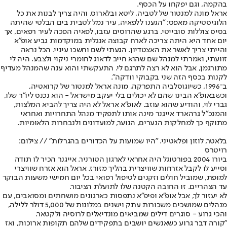
בהקמה, וגם יפקחו על הכסף.
אראל מונה למנטור של לטביה, ליטא ובלארוס, והיה צריך לבנות את כל
הלוגיסטיקה מאפס: "הגענו ללפאיה, עיר נמל לטבית בים הבלטי שהיתה
בסיס צוללות סובייטי. ברגע שהרוסים עזבו, לפאיה הפכה לעיר רפאים, אך
יום אחד היא היתה צריכה לארח קבוצה אנגלית במוקדמות גביע אופ"א
והייתי צריך לאשר את האצטדיון. הגעתי לשם וחשכו עיניי. הכל נראה
זוועתי, ואמרתי למנהל שם שהוא חייב לדאוג לחומרי ניקוי ולצבע. היה לי
מתורגמן, אבל הוא לא רצה לתרגם לי. התעקשתי והוא ענה שהמנהל מעדיף
לקנות בכסף הזה שני בקבוקי וודקה".
ב־1996, כשיוגוסלביה התפרקה, מונה אראל למנטור של קרואטיה,
וכשבאופ"א הבינו שהם לא יכולים בלי יעקב מישראל - הוא נכנס ליו"ר שלו,
גברי לוי, והודיע שהוא עוזב. לאופ"א אראל לא היה צריך להביא המלצות,
והמנכ"ל גרהארד אייגנר מינה אותו לתפקיד מנהל התחרויות ואחראי
מתוקף כך למחלקות הנערים, הנוער, למועדונים ולנבחרות הלאומיות.
בלאטר, לוזון ופלאטיני. "היו שמועות על הכדורים בהגרלות" // צילום:
רויטרס
ביורו 2004 בפורטוגל היה אחראי לארגון הטורניר. אייגנר הכיר לו תודה
וסייע לו לקבל אזרחות שוויצרית בהליך מזורז. אראל הוא אזרח שוויצרי
למופת, שמוביל חולים וזקנים לטיפול רפואי בכל יום חמישי משעות הבוקר
עד הצהריים. זו החובה הקטנה שלו לתועלת הציבור.
לא יעזור לך, אבל אופ"א ופיפ"א נתפסות כארגונים מושחתים ומסואבים, עם
מנהלים שמושכים משכורות עתק וישנים במלונות של 5,000 דולר ללילה,
והכי גרוע - סוגרים דילים שמביאים מונדיאלים לרוסיה ולקטאר.
"קורה דבר גרוע כשאנשים יושבים בתפקידים שלהם תקופות ארוכות, ואז