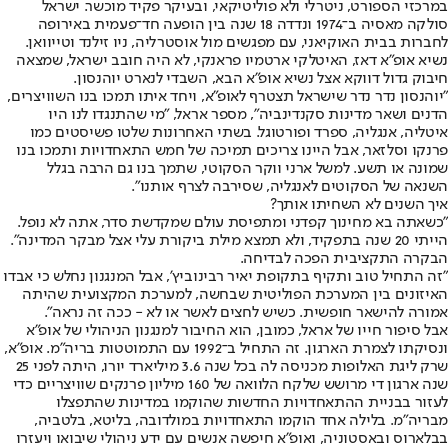
במרכזי הספורט, ניטרלי ולא פוליטיקאי, ובעיקר פקיד מוכשר. ישראל
סולקה מאסיה ב־1974 ונדדה 18 שנה בין הופעה חד־פעמית באירופה
לחברות בבית האוקיאני, עם מפגשים מול אוסטרליה, ניו זילנד וטייוואן.
נשיא אופ"א דאז, האיטלקי ארטמיו פראנקי, לא היה חובב ישראל, שמצאה
חיבוק גדול דווקא אצל נשיא אופ"א הבא, השבדי לנארט יוהנסון.
"יוהנסון נדר נדר שישראל תצטרף לאופ"א, ויחד איתו תמכו בנו השוויצרים,
הדנים ושאר מדינות סקנדינביה", מספר אראל, "מי שהתנגדו לנו היו
איטליה, אנגליה, ספרד ופורטוגל. בשתי האחרונות שלטו פשיסטים כמו
פרנקו וסלזאר, אבל היינו צריכים תמיכה של חמש התאחדויות ותמכו בנו
שמונה או תשע. למשל ארני ווקר הסקוטי, שתמך בנו גם הרבה בגלל
השנאה של הסקוטים לאנגליה, שסירבה לצרף אותנו".
איך השנים לא השחיתו אותך?
"כשאתה בא מחינוך קפדני ומתפיסת עולם שמקדשת סדר, אתה לא נופל.
הייתי 20 שנה בתפקיד, ולא תמצא מילת ביקורת עלי אצל מבקר המדינה".
הבקרה התקציבית הפכה לבדיחה.
"זה התחיל טוב ותקיף בתקופת יאיר רבינוביץ', אבל המנגנון נחלש כי אבדו
האיזונים בין המערכת הפוליטית שבחשה, למערכת המקצועית שהיתה
אמורה להישאר חופשית. כשיש לחצים לאשר או לא - ככה זה נראה".
אבל סיפור חייו של אראל, כמובן, הוא החיבור למנגנון הניהולי של אופ"א
ונסיקתו לצמרת הארגון. זה התחיל ב־1992 עם התמוטטות בריה"מ. אופ"א,
שרק ליגת האלופות מכניסה לה בכל שנה 3.6 מיליארד יורו, היתה לפני 25
שנה ארגון די מרושש שלקח הלוואה של 160 מיליון פרנקים שוויצריים כדי
לעזור בבניית ההתאחדויות החדשות שהוקמו במדינות שהתפצלו
מבריה"מ. בלילה אחד הוקמו התאחדויות במולדובה, בליטא, בלטביה,
בבלארוס ובאסטוניה, ואופ"א חיפשה אנשים עם ידע ניהולי שיבואו ויעזרו