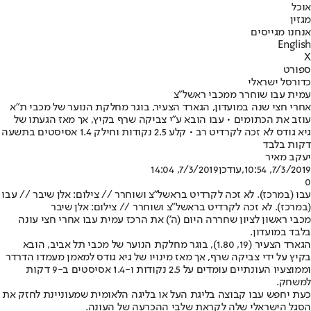
אוכל
מגזין
אנחנו מגייסים
English
X
ספורט
כדורסל ישראלי
עמית עבו שוחרר ממכבי ראשל"צ
אחרי חצי שנה במועדון, הגארד הצעיר, בוגר מחלקת הנוער של מכבי ת"א
עוזב את הכתומים • עבו הובא ע"י צביקה שרף בקיץ, אך מאז הגעתו של
גיא גודס לא זכה לקרדיט רב • קלע 2.5 נקודות וחילק 1.4 אסיסטים בתשעה
דקות בלבד
יעקב מאיר
7/3/2019, 10:54
,עודכן
7/3/2019, 14:04
0
עבו (במרכז). לא זכה לקרדיט בראשל"צ ושוחרר // צילום: אלן שיבר // עבו
(במרכז). לא זכה לקרדיט בראשל"צ ושוחרר // צילום: אלן שיבר
מכבי ראשון לציון שחררה היום (ה') את הרכז עמית עבו אחרי חצי עונה
בלבד במועדון.
הגארד הצעיר (19, 1.80), בוגר מחלקת הנוער של מכבי תל אביב, הובא
בקיץ על ידי צביקה שרף, אך מאז מינויו של גיא גודס למאמן מעמדו הדרדר
וממוצעיו העונתיים עומדים על 2.5 נקודות ו-1.4 אסיסטים ב-9 דקות
למשחק.
כעת יחפש עבו קבוצה בליגת העל או בליגה הלאומית שמעוניינת לחזק את
הסגל הישראלי שלה לקראת שלבי ההכרעה של העונה.