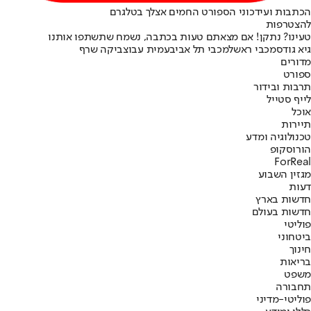
הכתבות ועידכוני הספורט החמים אצלך בטלגרם
להצטרפות
טעינו? נתקן! אם מצאתם טעות בכתבה, נשמח שתשתפו אותנו
גיא גודס
מכבי ראשל
מכבי תל אביב
עמית עבו
צביקה שרף
מדורים
ספורט
תרבות ובידור
לייף סטייל
אוכל
תיירות
טכנולוגיה ומדע
הורוסקופ
ForReal
מגזין השבוע
דעות
חדשות בארץ
חדשות בעולם
פוליטי
ביטחוני
חינוך
בריאות
משפט
תחבורה
פוליטי-מדיני