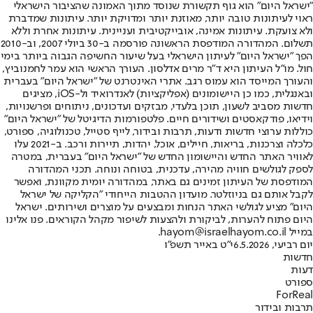
"ישראל היום" הוא גוף תקשורת שנוסד מתוך האמונה שהציבור הישראלי
ראוי לעיתונות טובה יותר, מאוזנת יותר ומדויקת יותר. עיתונות שמדברת
ולא צועקת. עיתונות אמינה, אובייקטיבית ועניינית. עיתונות אחרת וללא
תשלום. המהדורה המודפסת הראשונה פורסמה ב-30 ביולי 2007, וב-2010
הפך "ישראל היום" לעיתון הישראלי בעל שיעור החשיפה הגבוה ביותר בימי
חול. מו"ל העיתון היא ד"ר מרים אדלסון. העורך הראשי הוא עמר לחמנוביץ,
והעורך המייסד הוא עמוס רגב. אתרי האינטרנט של "ישראל היום" בעברית
ובאנגלית, כמו כן היישומונים (אפליקציות) לאנדרואיד ול-iOS, מציגים
חדשות מסביב לשעון, תוכן בלעדי, מבזקים ועדכונים, ניתוחים ופרשנויות,
וידיאו, פודקאסטים ושידורים חיים. פלטפורמות הדיגיטל של "ישראל היום"
כוללות ערוצי חדשות ודעות, תרבות ובידור, לייף סטייל, טכנולוגיה, ספורט,
כלכלה וצרכנות, בריאות, חיילים, אוכל, יהדות, תיירות ורכב. ב-2021 עלו
לאוויר האתר החדש והיישומון החדש של "ישראל היום" בעברית, במטרה
לספק לגולשים חוויה מהירה, עדכנית, בטוחה ונוחה. תכני המהדורה
המודפסת של העיתון זמינים גם באתר, במהדורה יומית מקוונת, ואפשר
לקבל אותם גם בניוזלטר. מועדון ההטבות הייחודי "הקליקה של ישראל
היום" מציע לגולשי האתר הנחות ומבצעים על מוצרים ושירותים. ישראל
היום פתוח להערות, לביקורת ולהצעות לשיפור מקהל הקוראים. פנו אלינו
במייל hayom@israelhayom.co.il.
יום רביעי, 6.5.2026
י"ט באייר תשפ"ו
חדשות
דעות
ספורט
ForReal
תרבות ובידור