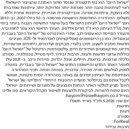
"ישראל היום" הוא גוף תקשורת שנוסד מתוך האמונה שהציבור הישראלי
ראוי לעיתונות טובה יותר, מאוזנת יותר ומדויקת יותר. עיתונות שמדברת
ולא צועקת. עיתונות אמינה, אובייקטיבית ועניינית. עיתונות אחרת וללא
תשלום. המהדורה המודפסת הראשונה פורסמה ב-30 ביולי 2007, וב-2010
הפך "ישראל היום" לעיתון הישראלי בעל שיעור החשיפה הגבוה ביותר בימי
חול. מו"ל העיתון היא ד"ר מרים אדלסון. העורך הראשי הוא עמר לחמנוביץ,
והעורך המייסד הוא עמוס רגב. אתרי האינטרנט של "ישראל היום" בעברית
ובאנגלית, כמו כן היישומונים (אפליקציות) לאנדרואיד ול-iOS, מציגים
חדשות מסביב לשעון, תוכן בלעדי, מבזקים ועדכונים, ניתוחים ופרשנויות,
וידיאו, פודקאסטים ושידורים חיים. פלטפורמות הדיגיטל של "ישראל היום"
כוללות ערוצי חדשות ודעות, תרבות ובידור, לייף סטייל, טכנולוגיה, ספורט,
כלכלה וצרכנות, בריאות, חיילים, אוכל, יהדות, תיירות ורכב. ב-2021 עלו
לאוויר האתר החדש והיישומון החדש של "ישראל היום" בעברית, במטרה
לספק לגולשים חוויה מהירה, עדכנית, בטוחה ונוחה. תכני המהדורה
המודפסת של העיתון זמינים גם באתר, במהדורה יומית מקוונת, ואפשר
לקבל אותם גם בניוזלטר. מועדון ההטבות הייחודי "הקליקה של ישראל
היום" מציע לגולשי האתר הנחות ומבצעים על מוצרים ושירותים. ישראל
היום פתוח להערות, לביקורת ולהצעות לשיפור מקהל הקוראים. פנו אלינו
במייל hayom@israelhayom.co.il.
יום שני, 11.5.2026
כ"ד באייר תשפ"ו
חדשות
דעות
ספורט
ForReal
תרבות ובידור