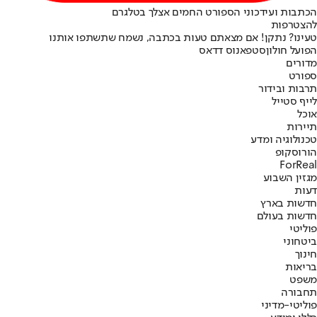
הכתבות ועידכוני הספורט החמים אצלך בטלגרם
להצטרפות
טעינו? נתקן! אם מצאתם טעות בכתבה, נשמח שתשתפו אותנו
הפועל חולון
סטפאנוס דדאס
מדורים
ספורט
תרבות ובידור
לייף סטייל
אוכל
תיירות
טכנולוגיה ומדע
הורוסקופ
ForReal
מגזין השבוע
דעות
חדשות בארץ
חדשות בעולם
פוליטי
ביטחוני
חינוך
בריאות
משפט
תחבורה
פוליטי-מדיני