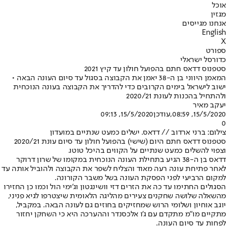
אוכל
מגזין
אנחנו מגייסים
English
X
ספורט
כדורסל ישראלי
סטפנוס דדאס חתם בהפועל חולון עד קיץ 2021
המאמן היווני בן ה-38 יאמן את הקבוצה בסגול עד סיום העונה הבאה •
ישוב לישראל בימים הקרובים כדי להדריך את הקבוצה בעונה הנוכחית
ולהתחיל בהכנות לעונת 2020/21
יעקב מאיר
15/5/2020, 08:59
,עודכן
15/5/2020, 09:13
0
צילום: ברני ארדוב // דדאס. ישלים כמעט שנתיים במועדון
סטפנוס דדאס חתם היום (שישי) בהפועל חולון עד סיום עונת 2020/21
וצפוי להשלים כמעט שנתיים על הקווים בהיכל טוטו.
דדאס בן ה-38 הגיע בתחילת העונה הנוכחית במקומו של שרון דרוקר
לאחר פתיחת עונה רעה מאוד והצליח לשפר את הקבוצה ולהוביל אותה עד
למקום הרביעי לפני הפסקת העונה בשל משבר הקורונה.
הסגולים החתימו עד כה את הזרים דזי וושינגטון וג'ימי הול וכמו כן החזירו
מהשאלה שלושה שחקנים צעירים מהליגה הלאומית שיצטרפו לגיא פניני,
יוגב אוחיון ושלומי הרוש שמחזיקים בחוזים גם לעונה הבאה. במקביל,
מתקיים מו"מ מתקדם עם ג'ו אלכסנדר וההערכה היא כי השחקן יחזור
לפחות עד סיום העונה.