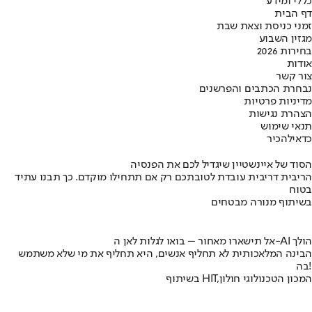
כללי ומידע
דף הבית
זמני כניסת וצאת שבת
מגזין השבוע
בחירות 2026
אודות
צור קשר
נבחרת הכתבים והפרשנים
מדיניות פרטיות
הצהרת נגישות
תנאי שימוש
כדאי
להכיר
הסוד של איינשטיין שיגדיל לכם את הפנסיה
הריבית דריבית עובדת לטובתכם רק אם תתחילו מוקדם. כך תבנו עתיד
בטוח
בשיתוף מנורה מבטחים
אל תישארו מאחור – בואו לגלות לאן ה-AI הולך
הבינה המלאכותית לא תחליף אנשים, היא תחליף את מי שלא משתמש
בה!
בשיתוף HIT,המכון הטכנולוגי חולון