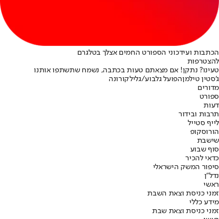
הכתבות ועידכוני הספורט החמים אצלך בטלגרם
להצטרפות
טעינו? נתקן! אם מצאתם טעות בכתבה, נשמח שתשתפו אותנו
ג'סטין טילמן
הפועל גלבוע/גליל
קורונה
מדורים
ספורט
דעות
תרבות ובידור
לייף סטייל
הורוסקופ
שישבת
סוף שבוע
כדאי להכיר
סיפור המשק הישראלי
נדל"ן
ראשי
זמני כניסת וצאת השבת
מידע כללי
זמני כניסת וצאת שבת