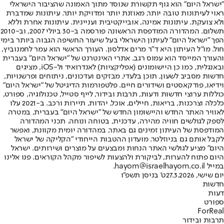
"ישראל היום" הוא גוף תקשורת שנוסד מתוך האמונה שהציבור הישראלי
ראוי לעיתונות טובה יותר, מאוזנת יותר ומדויקת יותר. עיתונות שמדברת
ולא צועקת. עיתונות אמינה, אובייקטיבית ועניינית. עיתונות אחרת וללא
תשלום. המהדורה המודפסת הראשונה פורסמה ב-30 ביולי 2007, וב-2010
הפך "ישראל היום" לעיתון הישראלי בעל שיעור החשיפה הגבוה ביותר בימי
חול. מו"ל העיתון היא ד"ר מרים אדלסון. העורך הראשי הוא עמר לחמנוביץ,
והעורך המייסד הוא עמוס רגב. אתרי האינטרנט של "ישראל היום" בעברית
ובאנגלית, כמו כן היישומונים (אפליקציות) לאנדרואיד ול-iOS, מציגים
חדשות מסביב לשעון, תוכן בלעדי, מבזקים ועדכונים, ניתוחים ופרשנויות,
וידיאו, פודקאסטים ושידורים חיים. פלטפורמות הדיגיטל של "ישראל היום"
כוללות ערוצי חדשות ודעות, תרבות ובידור, לייף סטייל, טכנולוגיה, ספורט,
כלכלה וצרכנות, בריאות, חיילים, אוכל, יהדות, תיירות ורכב. ב-2021 עלו
לאוויר האתר החדש והיישומון החדש של "ישראל היום" בעברית, במטרה
לספק לגולשים חוויה מהירה, עדכנית, בטוחה ונוחה. תכני המהדורה
המודפסת של העיתון זמינים גם באתר, במהדורה יומית מקוונת, ואפשר
לקבל אותם גם בניוזלטר. מועדון ההטבות הייחודי "הקליקה של ישראל
היום" מציע לגולשי האתר הנחות ומבצעים על מוצרים ושירותים. ישראל
היום פתוח להערות, לביקורת ולהצעות לשיפור מקהל הקוראים. פנו אלינו
במייל hayom@israelhayom.co.il.
יום שישי, 27.3.2026
ט' בניסן תשפ"ו
חדשות
דעות
ספורט
ForReal
תרבות ובידור