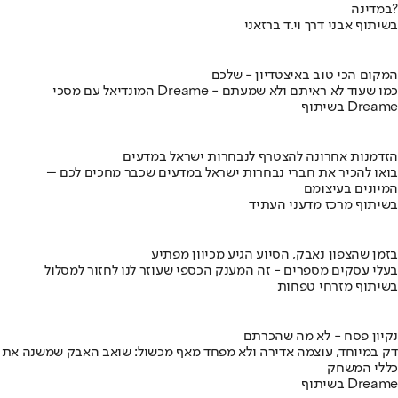
במדינה?
בשיתוף אבני דרך וי.ד ברזאני
המקום הכי טוב באיצטדיון - שלכם
המונדיאל עם מסכי Dreame - כמו שעוד לא ראיתם ולא שמעתם
בשיתוף Dreame
הזדמנות אחרונה להצטרף לנבחרות ישראל במדעים
בואו להכיר את חברי נבחרות ישראל במדעים שכבר מחכים לכם –
המיונים בעיצומם
בשיתוף מרכז מדעני העתיד
בזמן שהצפון נאבק, הסיוע הגיע מכיוון מפתיע
בעלי עסקים מספרים - זה המענק הכספי שעוזר לנו לחזור למסלול
בשיתוף מזרחי טפחות
נקיון פסח - לא מה שהכרתם
דק במיוחד, עוצמה אדירה ולא מפחד מאף מכשול: שואב האבק שמשנה את
כללי המשחק
בשיתוף Dreame