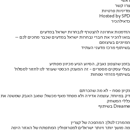
ראשי
צרו קשר
מדיניות פרטיות
Hosted by SPD
כדאי
להכיר
הזדמנות אחרונה להצטרף לנבחרות ישראל במדעים
בואו להכיר את חברי נבחרות ישראל במדעים שכבר מחכים לכם –
המיונים בעיצומם
בשיתוף מרכז מדעני העתיד
בזמן שהצפון נאבק, הסיוע הגיע מכיוון מפתיע
בעלי עסקים מספרים - זה המענק הכספי שעוזר לנו לחזור למסלול
בשיתוף מזרחי טפחות
נקיון פסח - לא מה שהכרתם
דק במיוחד, עוצמה אדירה ולא מפחד מאף מכשול: שואב האבק שמשנה את
כללי המשחק
בשיתוף Dreame
מהמרכז לגולן: המהפכה של קצרין
מה מושך יותר ויותר ישראלים למטרופולין המתפתח של האזור היפה