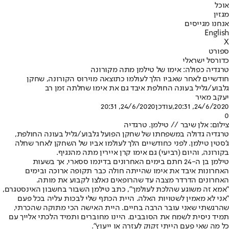
אוכל
מגזין
אנחנו מגייסים
English
X
ספורט
כדורסל ישראלי
טרגדיה כפולה: אימו של טילמן מתה מקורונה
חודשיים לאחר שאביו הלך לעולמו כתוצאה מוירוס הקורונה, שחקן
גלבוע/גליל בעונה החולפת איבד גם את אימו שחלתה זמן רב
יעקב מאיר
24/6/2020, 20:31
,עודכן
24/6/2020, 20:31
0
צילום: אלן שיבר // טילמן. טרגדיה
טרגדיה גדולה במשפחתו של שחקן הפועל גלבוע/גליל בעונה החולפת,
ג'סטין טילמן. לפני כחודשיים הלך לעולמו אביו של השחקן לאחר שחלה
בקורונה, והיום (רביעי) גם אימו קרן איירין מתה מהנגיף.
טילמן בן ה-24 חתם בימים האחרונים בדינמו ססארי, אך בשעות
האחרונות איבד את אימו שהייתה חולה כבר תקופה ארוכה ובימים
האחרונים הדרדר מצבה עד שהרופאים נאלצו לקבוע את מותה.
"אמא זה משוגע שהלכת לעולמך", כתב טילמן השבור בחשבון האינסטגרם,
"אני לא מאמין לשטויות האלה. היית הכתף שלי לבכות עליה בכל פעם
שהרגשתי שאני עובר הרבה בחיים. היית האישה הכי מתוקה שהכרתי,
תמיד ניסית לשמח את הסובבים. היינו מחוברים ותמיד הלכתי אלייך עם
כל מה שאי פעם הייתי זקוק לעזרה או ייעוץ".