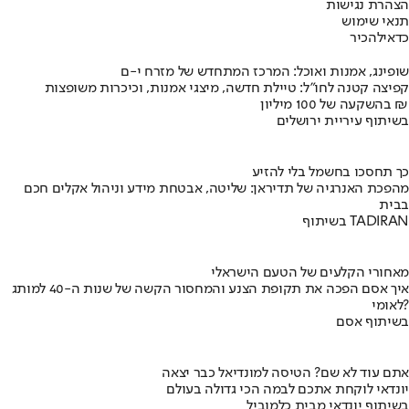
הצהרת נגישות
תנאי שימוש
כדאי
להכיר
שופינג, אמנות ואוכל: המרכז המתחדש של מזרח י-ם
קפיצה קטנה לחו"ל: טיילת חדשה, מיצגי אמנות, וכיכרות משופצות
בהשקעה של 100 מיליון ₪
בשיתוף עיריית ירושלים
כך תחסכו בחשמל בלי להזיע
מהפכת האנרגיה של תדיראן: שליטה, אבטחת מידע וניהול אקלים חכם
בבית
בשיתוף TADIRAN
מאחורי הקלעים של הטעם הישראלי
איך אסם הפכה את תקופת הצנע והמחסור הקשה של שנות ה-40 למותג
לאומי?
בשיתוף אסם
אתם עוד לא שם? הטיסה למונדיאל כבר יצאה
יונדאי לוקחת אתכם לבמה הכי גדולה בעולם
בשיתוף יונדאי מבית כלמוביל