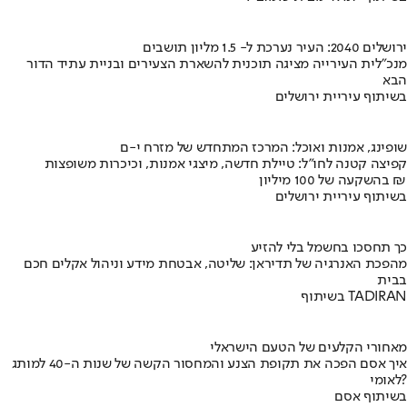
ירושלים 2040: העיר נערכת ל- 1.5 מליון תושבים
מנכ"לית העירייה מציגה תוכנית להשארת הצעירים ובניית עתיד הדור
הבא
בשיתוף עיריית ירושלים
שופינג, אמנות ואוכל: המרכז המתחדש של מזרח י-ם
קפיצה קטנה לחו"ל: טיילת חדשה, מיצגי אמנות, וכיכרות משופצות
בהשקעה של 100 מיליון ₪
בשיתוף עיריית ירושלים
כך תחסכו בחשמל בלי להזיע
מהפכת האנרגיה של תדיראן: שליטה, אבטחת מידע וניהול אקלים חכם
בבית
בשיתוף TADIRAN
מאחורי הקלעים של הטעם הישראלי
איך אסם הפכה את תקופת הצנע והמחסור הקשה של שנות ה-40 למותג
לאומי?
בשיתוף אסם