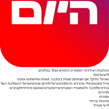
הכתבות ועידכוני הספורט החמים אצלך בטלגרם
להצטרפות
טעינו? נתקן! אם מצאתם טעות בכתבה, נשמח שתשתפו אותנו
אייל חומסקי
אלי סהר
גיא הראל
גלבוע/גליל
חיים אוחיון
ישראל היום
ליגת העל
בכדורסל
מכבי ת''א
משרד האוצר
פיצויים
קורונה
שמעון מזרחי
תקציבים
מדורים
ספורט
תרבות ובידור
לייף סטייל