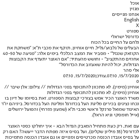
אוכל
מגזין
אנחנו מגייסים
English
X
ספורט
כדורסל ישראלי
נלחם על החיים בכל הכוח
הבעלים של גלבוע/גליל, חיים אוחיון, תוקף את מכבי ת"א: "משחקת את
הקוזאק שנגזל" • מסביר את המצב הכלכלי בימים אלה: "פגיעה של 40-50
אחוזים מהתקציב" • וחושש מהעתיד: "אם האוצר יתעדף את הקבוצות
הגדולות, יכול להיות שאעזוב את הכדורסל"
אלי סהר
15/7/2020, 07:10
,עודכן
15/7/2020, 07:10
0
אוחיון (מימין). לא מתכוון להתכופף בפני הגדולות // צילום: אלן שיבר //
אוחיון (מימין). לא מתכוון להתכופף בפני הגדולות
משרד האוצר הכיר אמש בצורכי קבוצות הספורט, זאת בסיומו של דיון בו
נכחו נציגים בכירים מליגת העל בכדורגל ומליגת העל בכדורסל, ביניהם יו"ר
האיגוד שמואל פרנקל וראשי מכבי ת"א (שמעון מזרחי) והפועל ירושלים
(אייל חומסקי וגיא הראל).
עם זאת, רק כעת מתחיל המאבק הגדול הבא - איך יחולקו כספי האוצר
לכדורסל (35 מיליון שקלים), ועל בסיס איזה מפתח הדבר ייעשה? האם רק
על בסיס אובדן הכנסה מכרטיסים ומנויים או גם אובדן הכנסה מתמיכות