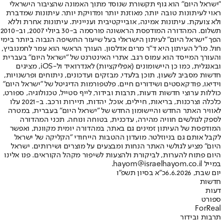
"ישראל היום" הוא גוף תקשורת שנוסד מתוך האמונה שהציבור הישראלי
ראוי לעיתונות טובה יותר, מאוזנת יותר ומדויקת יותר. עיתונות שמדברת
ולא צועקת. עיתונות אמינה, אובייקטיבית ועניינית. עיתונות אחרת וללא
תשלום. המהדורה המודפסת הראשונה פורסמה ב-30 ביולי 2007, וב-2010
הפך "ישראל היום" לעיתון הישראלי בעל שיעור החשיפה הגבוה ביותר בימי
חול. מו"ל העיתון היא ד"ר מרים אדלסון. העורך הראשי הוא עמר לחמנוביץ,
והעורך המייסד הוא עמוס רגב. אתרי האינטרנט של "ישראל היום" בעברית
ובאנגלית, כמו כן היישומונים (אפליקציות) לאנדרואיד ול-iOS, מציגים
חדשות מסביב לשעון, תוכן בלעדי, מבזקים ועדכונים, ניתוחים ופרשנויות,
וידיאו, פודקאסטים ושידורים חיים. פלטפורמות הדיגיטל של "ישראל היום"
כוללות ערוצי חדשות ודעות, תרבות ובידור, לייף סטייל, טכנולוגיה, ספורט,
כלכלה וצרכנות, בריאות, חיילים, אוכל, יהדות, תיירות ורכב. ב-2021 עלו
לאוויר האתר החדש והיישומון החדש של "ישראל היום" בעברית, במטרה
לספק לגולשים חוויה מהירה, עדכנית, בטוחה ונוחה. תכני המהדורה
המודפסת של העיתון זמינים גם באתר, במהדורה יומית מקוונת, ואפשר
לקבל אותם גם בניוזלטר. מועדון ההטבות הייחודי "הקליקה של ישראל
היום" מציע לגולשי האתר הנחות ומבצעים על מוצרים ושירותים. ישראל
היום פתוח להערות, לביקורת ולהצעות לשיפור מקהל הקוראים. פנו אלינו
במייל hayom@israelhayom.co.il.
יום שבת, 6.6.2026
כ"א בסיון תשפ"ו
חדשות
דעות
ספורט
ForReal
תרבות ובידור