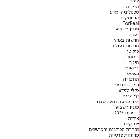
אוכל
תיירות
טכנולוגיה ומדע
הורוסקופ
ForReal
מגזין השבוע
דעות
חדשות בארץ
חדשות בעולם
פוליטי
ביטחוני
חינוך
בריאות
משפט
תחבורה
פוליטי-מדיני
כללי ומידע
דף הבית
זמני כניסת וצאת שבת
מגזין השבוע
בחירות 2026
אודות
צור קשר
נבחרת הכתבים והפרשנים
מדיניות פרטיות