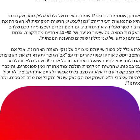
אוחיון, שמסיים החודש 12 שנים כבעלים של גלבוע/גליל, טוען שקבוצתו
היא מהנפגעות העיקריות: "נכון לעכשיו, הרשות המקומית לא העבירה את
רוב הכסף שעליו היא התחייבה. גם הספונסרים קיצצו מההסכם שלהם
בעקבות המצב. זה שיעור פגיעה של 40-50 אחוזים מהתקציב. אנחנו
בגירעון כרגע של שני מיליון שקלים מהעונה הנוכחית".
כרגע כלל לא בטוח שיינתנו פיצויים על נזקי העונה האחרונה, אבל אם
המצב יימשך, אוחיון עשוי להרים ידיים: "אם האוצר יתעדף רק את הקבוצות
הגדולות, יכול להיות שאעזוב את הכדורסל אחרי 18 שנה בגליל ובגלבוע.
במצב כזה, שהרשות המקומית הולכת צעד אחורה ואין ספונסרים, זה כבר
לא מצב קשה עבורי אלא זה מצב בלתי אפשרי לקיים את הקבוצה. לא יכול
להיות שמכבי ת"א תשחק את הקוזאק שנגזל ותקבל את מרב הכספים. ומה
איתנו?".