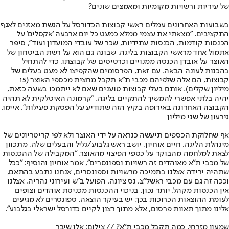
של עיריות ורשויות מקומיות ומאמצים שונים?
בשבועות האחרונים עמלים ראשי קבוצות הכדורסל על הגשת מאזנים לאגף
התקציבים. "מצאתי את עצמי ממלא כמעט כל יום ארבעה 'אקסלים' על
הכנסות קודמות, הכנסות עתידיות, שכר של עובדי המועדון ועוד", סיפר
אתמול אחד מראשי הקבוצות בליגה, שבונה גם הוא על רשת הביטחון של
האוצר על אובדן הכנסה ממנויים וכרטיסים של קבוצתו, כדי להתחיל
בהכנות לעונה הבאה. עם זאת, הפרסומים שהקפיצו לא מעט בעלים של
קבוצות, הם אלה שלפיהם מכבי ת"א תקבל מחצית מכספי האוצר (15
מיליון שקלים). אותם בעלי קבוצות טוענים שאם לא ייתמכו בשעה כזאת,
יהיה בלתי אפשרי להמשיך להתקיים בליגה. "קרמונה האיטלקית לא תהיה
הקבוצה האחרונה באירופה בקיץ הזה שתודיע על הפסקת פעילות", איימו.
גירעון של שני מיליון
אף שחלוקת הכספים תיעשה כנראה על ידי האוצר ולא לפי קריטריונים של
מינהלת הליגה, חיים אוחיון, יושב ראש גלבוע/גליל והבעלים שלה, מתכוון
לצאת למלחמה מהבוקר על כספי הפיצוי מהאוצר. "המקבילה של ההכנסות
של מכבי ת"א מאוהדים זה רשויות וספונסרים", אמר אוחיון והוסיף: "ככל
שתהיה ירידה אצלנו בתמיכה מרשויות וספונסרים, אנחנו נתבע בהתאם,
וככה זה גם עם מכבי ראשל"צ, נס ציונה, הפועל ב"ש ועירוני נהריה. אצלנו
אין הכנסות מקהל. יותר נכון, בניכוי ההכנסות מכניסת אוהדים וצופים
לעומת ההוצאות הכרוכות בכך, יש בעיקר הוצאה. ספונסרים לא מגיעים
אלינו מתוך תאוות פרסום, אלא מתוך רצון לקיים כדורסל ישראלי בגלבוע".
שמעון מזרחי. כמה תקבל מכבי ת"א? // צילום: אלן שיבר