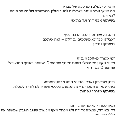
מהמרכז לגולן: המהפכה של קצרין
מה מושך יותר ויותר ישראלים למטרופולין המתפתח של האזור היפה
במדינה?
בשיתוף אבני דרך וי.ד ברזאני
ההטבה שתחסוך לכם הרבה כסף
אצלינו כבר לא משלמים על דלק – ומה איתכם?
בשיתוף ניסאן
מי מפחד מ-200 מעלות?
השואב-שוטף החדש של Dreame מציג: ניקיון מקסימלי באפס מאמץ
בשיתוף Dreame
בזמן שהצפון נאבק, הסיוע הגיע מכיוון מפתיע
בעלי עסקים מספרים - זה המענק הכספי שעוזר לנו לחזור למסלול
בשיתוף מזרחי טפחות
נקיון פסח - לא מה שהכרתם
דק במיוחד, עוצמה אדירה ולא מפחד מאף מכשול: שואב האבק שמשנה את
כללי המשחק