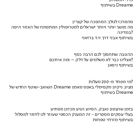
בשיתוף Dreame
מהמרכז לגולן: המהפכה של קצרין
מה מושך יותר ויותר ישראלים למטרופולין המתפתח של האזור היפה
במדינה?
בשיתוף אבני דרך וי.ד ברזאני
ההטבה שתחסוך לכם הרבה כסף
אצלינו כבר לא משלמים על דלק – ומה איתכם?
בשיתוף ניסאן
מי מפחד מ-200 מעלות?
השואב-שוטף החדש של Dreame מציג: ניקיון מקסימלי באפס מאמץ
בשיתוף Dreame
בזמן שהצפון נאבק, הסיוע הגיע מכיוון מפתיע
בעלי עסקים מספרים - זה המענק הכספי שעוזר לנו לחזור למסלול
בשיתוף מזרחי טפחות