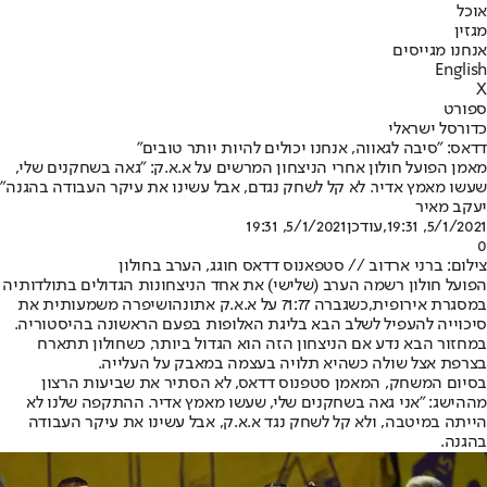
אוכל
מגזין
אנחנו מגייסים
English
X
ספורט
כדורסל ישראלי
דדאס: "סיבה לגאווה, אנחנו יכולים להיות יותר טובים"
מאמן הפועל חולון אחרי הניצחון המרשים על א.א.ק: "גאה בשחקנים שלי,
שעשו מאמץ אדיר. לא קל לשחק נגדם, אבל עשינו את עיקר העבודה בהגנה"
יעקב מאיר
5/1/2021, 19:31
,עודכן
5/1/2021, 19:31
0
צילום: ברני ארדוב // סטפאנוס דדאס חוגג, הערב בחולון
הפועל חולון רשמה הערב (שלישי) את אחד הניצחונות הגדולים בתולדותיה
במסגרת אירופית,
כשגברה 71:77 על א.א.ק אתונה
ושיפרה משמעותית את
סיכוייה להעפיל לשלב הבא בליגת האלופות בפעם הראשונה בהיסטוריה.
במחזור הבא נדע אם הניצחון הזה הוא הגדול ביותר, כשחולון תתארח
בצרפת אצל שולה כשהיא תלויה בעצמה במאבק על העלייה.
בסיום המשחק, המאמן סטפנוס דדאס, לא הסתיר את שביעות הרצון
מההישג: "אני גאה בשחקנים שלי, שעשו מאמץ אדיר. ההתקפה שלנו לא
הייתה במיטבה, ולא קל לשחק נגד א.א.ק, אבל עשינו את עיקר העבודה
בהגנה.