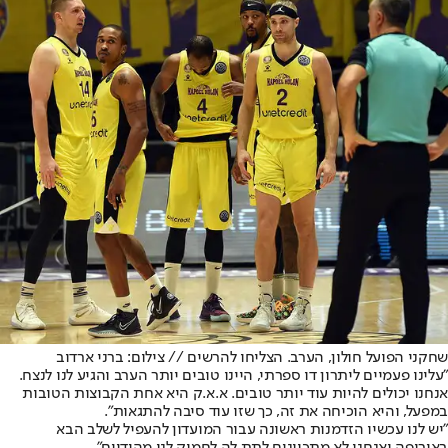
שחקני הפועל חולון, הערב. הצליחו להרשים // צילום: ברני ארדוב
"עלינו פעמיים ליתרון דו ספרתי, היינו טובים יותר הערב והגיע לנו לנצח.
אנחנו יכולים להיות עוד יותר טובים. א.א.ק היא אחת הקבוצות הטובות
במפעל, והיא הוכיחה את זה, כך שזו עוד סיבה להתגאות".
"יש לנו עכשיו הזדמנות ראשונה עבור המועדון להעפיל לשלב הבא
באירופה ואנחנו לא מתכוונים לתת לה לחמוק לנו מהידיים"