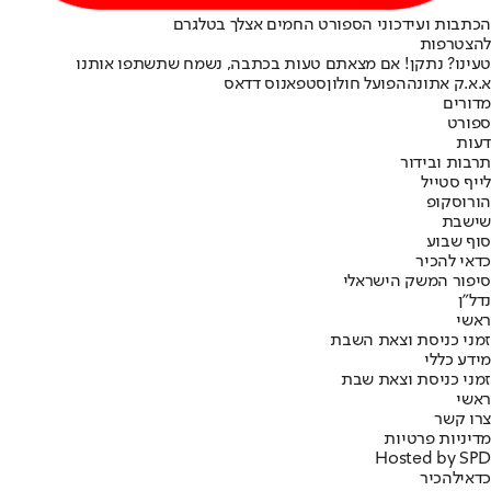
הכתבות ועידכוני הספורט החמים אצלך בטלגרם
להצטרפות
טעינו? נתקן! אם מצאתם טעות בכתבה, נשמח שתשתפו אותנו
א.א.ק אתונה
הפועל חולון
סטפאנוס דדאס
מדורים
ספורט
דעות
תרבות ובידור
לייף סטייל
הורוסקופ
שישבת
סוף שבוע
כדאי להכיר
סיפור המשק הישראלי
נדל"ן
ראשי
זמני כניסת וצאת השבת
מידע כללי
זמני כניסת וצאת שבת
ראשי
צרו קשר
מדיניות פרטיות
Hosted by SPD
כדאי
להכיר