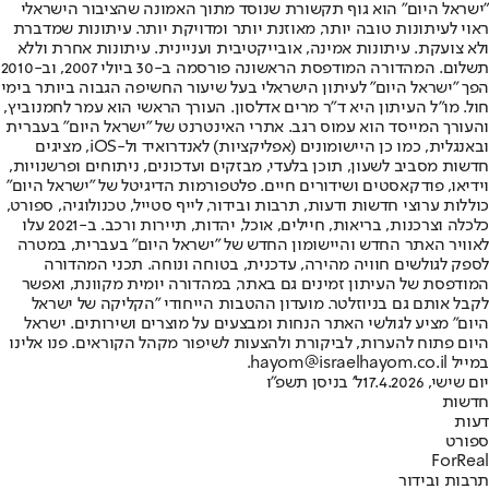
"ישראל היום" הוא גוף תקשורת שנוסד מתוך האמונה שהציבור הישראלי
ראוי לעיתונות טובה יותר, מאוזנת יותר ומדויקת יותר. עיתונות שמדברת
ולא צועקת. עיתונות אמינה, אובייקטיבית ועניינית. עיתונות אחרת וללא
תשלום. המהדורה המודפסת הראשונה פורסמה ב-30 ביולי 2007, וב-2010
הפך "ישראל היום" לעיתון הישראלי בעל שיעור החשיפה הגבוה ביותר בימי
חול. מו"ל העיתון היא ד"ר מרים אדלסון. העורך הראשי הוא עמר לחמנוביץ,
והעורך המייסד הוא עמוס רגב. אתרי האינטרנט של "ישראל היום" בעברית
ובאנגלית, כמו כן היישומונים (אפליקציות) לאנדרואיד ול-iOS, מציגים
חדשות מסביב לשעון, תוכן בלעדי, מבזקים ועדכונים, ניתוחים ופרשנויות,
וידיאו, פודקאסטים ושידורים חיים. פלטפורמות הדיגיטל של "ישראל היום"
כוללות ערוצי חדשות ודעות, תרבות ובידור, לייף סטייל, טכנולוגיה, ספורט,
כלכלה וצרכנות, בריאות, חיילים, אוכל, יהדות, תיירות ורכב. ב-2021 עלו
לאוויר האתר החדש והיישומון החדש של "ישראל היום" בעברית, במטרה
לספק לגולשים חוויה מהירה, עדכנית, בטוחה ונוחה. תכני המהדורה
המודפסת של העיתון זמינים גם באתר, במהדורה יומית מקוונת, ואפשר
לקבל אותם גם בניוזלטר. מועדון ההטבות הייחודי "הקליקה של ישראל
היום" מציע לגולשי האתר הנחות ומבצעים על מוצרים ושירותים. ישראל
היום פתוח להערות, לביקורת ולהצעות לשיפור מקהל הקוראים. פנו אלינו
במייל hayom@israelhayom.co.il.
יום שישי, 17.4.2026
ל' בניסן תשפ"ו
חדשות
דעות
ספורט
ForReal
תרבות ובידור