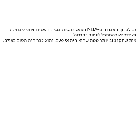
על החוויה לאמן את קינג ג'יימס: "לכמה אנשים הייתה הזדמנות לאמן את השחקן הטוב בעולם? אין ספק שזה חריג וייחודי. כמובן שהניסיון מהעבודה עם לברון, העבודה ב-NBA וההשתתפות בגמר, העשירו אותי מבחינה
שהו פנומנלי. אני חושב שהוא יכול להיות שחקן טוב יותר ממה שהוא היה אי פעם, והוא כבר היה הטוב בעולם.