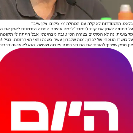
בלאט. התמודדות לא קלה עם המחלה // צילום: אלן שיבר
מקצועית. זה לא הסתיים בצורה הכי טובה מבחינתי, אבל הייתה לי תקופה לא רעה ב-NBA ביחס למאמן אירופי. בסך הכל הגעתי להישגים יפים. אני משתדל לא 
אין ספק שצריך להוריד את הכובע בפניו על מה שעשה. הוא לא עושה דברים 