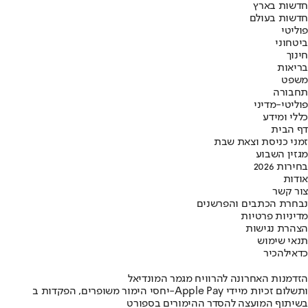
חדשות בארץ
חדשות בעולם
פוליטי
ביטחוני
חינוך
בריאות
משפט
תחבורה
פוליטי-מדיני
כללי ומידע
דף הבית
זמני כניסת וצאת שבת
מגזין השבוע
בחירות 2026
אודות
צור קשר
נבחרת הכתבים והפרשנים
מדיניות פרטיות
הצהרת נגישות
תנאי שימוש
כדאי
להכיר
הזדמנות האחרונה להרוויח מגמר המונדיאל
יחסי הימור משופרים, הפקדות ב-Apple Pay ותשלום זכיות מיידי
בשיתוף המועצה להסדר ההימורים בספורט