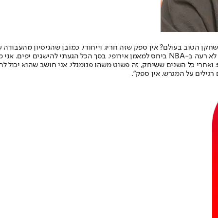
להסתכל לאחור בחרטה".
על כושרו הנוכחי של לברון: "מה שלברון עשה בשנה וחצי האחרונות, בגיל 36 ואחרי כל השנים ששיחק, זה פשוט מ
רגילים על המגרש. אין ספק".