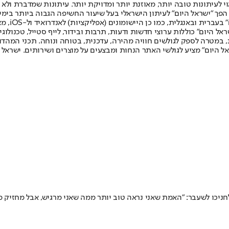
לעיתונות טובה יותר, מאוזנת יותר ומדויקת יותר. עיתונות שמדברת ולא צ
שלום. המהדורה המודפסת הראשונה פורסמה ב-30 ביולי 2007, וב-2010 הפך "ישראל היום" לעיתון הישראלי בעל שי
לחמנוביץ,
ל היום" כוללות ערוצי חדשות ודעות, תרבות ובידור, לייף סטייל, טכנולוגיה
ברית, במטרה לספק לגולשים חוויה מהירה, עדכנית, בטוחה ונוחה. תכני המה
ל היום" מציע לגולשי האתר הנחות ומבצעים על מוצרים ושירותים. ישראל 
יכו לשעבר: "האמת שאני נראה טוב יותר ממה שאני מרגיש, אבל מחזיק מע