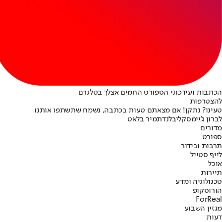
הכתבות ועידכוני הספורט החמים אצלך בטלגרם
להצטרפות
טעינו? נתקן! אם מצאתם טעות בכתבה, נשמח שתשתפו אותנו
לברון ג'יימס
קליבלנד
תמיר בלאט
מדורים
ספורט
תרבות ובידור
לייף סטייל
אוכל
תיירות
טכנולוגיה ומדע
הורוסקופ
ForReal
מגזין השבוע
דעות