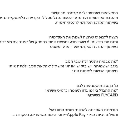
המקצועות שיבטיחו לכם קריירה מבוקשת
מהסבת אקדמאים ועד מדעי הספורט: כל מסלולי הקריירה בלוינסקי-וינגייט
בשיתוף המרכז האקדמי לוינסקי־וינגייט
הצצה לקמפוס שרוצה לשנות את האקדמיה
שערי מדע ומשפט נוחת בהייטק של רעננה עם מעבדות AI ותוכניות חדשות
בשיתוף המרכז האקדמי שערי מדע ומשפט
מה מבטיח נתניהו לתושבי הנגב?
בנגב יש צמיחה, יש ביקוש ואנחנו נמשיך לראות את הנגב ולפתח אותו
בשיתוף הרשות לפיתוח הנגב
כל ההטבות שמגיעות לכם
מה ההבדל בין מועדון תעופה וכרטיס אשראי?
בשיתוף FLYCARD
הזדמנות האחרונה להרוויח מגמר המונדיאל
יחסי הימור משופרים, הפקדות ב-Apple Pay ותשלום זכיות מיידי