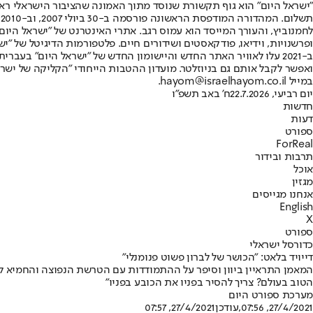
"ישראל היום" הוא גוף תקשורת שנוסד מתוך האמונה שהציבור הישראלי ראוי 
ת
ופרשנויות, וידיאו, פודקאסטים ושידורים חיים. פלטפורמות הדיגיטל של "ישרא
ב-2021 עלו לאוויר האתר החדש והיישומון החדש של "ישראל היום" בע
ואפשר לקבל אותם גם בניוזלטר. מועדון ההטבות הייחודי "הקליקה של ישרא
במייל hayom@israelhayom.co.il.
יום רביעי, 22.7.2026
ח' באב תשפ"ו
חדשות
דעות
ספורט
ForReal
תרבות ובידור
אוכל
מגזין
אנחנו מגייסים
English
X
ספורט
כדורסל ישראלי
דייויד בלאט: "הכושר של לברון פשוט פנומנלי"
המאמן התראיין ביוון וסיפר על ההתמודדות עם הטרשת הנפוצה והחמיא לחנ
הטוב בעולם? צריך להסיר בפניו את הכובע בפניו"
מערכת ספורט היום
27/4/2021, 07:56
,עודכן
27/4/2021, 07:57