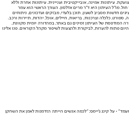
ועקת. עיתונות אמינה, אובייקטיבית ועניינית. עיתונות אחרת וללא
עור החשיפה הגבוה ביותר בימי חול. מו"ל העיתון היא ד"ר מרים אדלסון. העורך הראשי הוא עמר
 והעורך המייסד הוא עמוס רגב. אתרי האינטרנט של "ישראל היום" בעברית ובאנגלית, כמו כן היישומונים (אפליקציות) לאנדרואיד ול-iOS, מציגים חדשות מסביב לשעון, תוכן בלעדי, מבזקים ועדכונים, ניתוחים
, ספורט, כלכלה וצרכנות, בריאות, חיילים, אוכל, יהדות, תיירות ורכב.
דורה המודפסת של העיתון זמינים גם באתר, במהדורה יומית מקוונת,
היום פתוח להערות, לביקורת ולהצעות לשיפור מקהל הקוראים. פנו אלינו
מד" • על קינג ג'יימס: "לכמה אנשים הייתה הזדמנות לאמן את השחקן