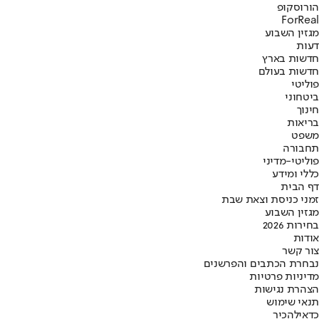
הורוסקופ
ForReal
מגזין השבוע
דעות
חדשות בארץ
חדשות בעולם
פוליטי
ביטחוני
חינוך
בריאות
משפט
תחבורה
פוליטי-מדיני
כללי ומידע
דף הבית
זמני כניסת וצאת שבת
מגזין השבוע
בחירות 2026
אודות
צור קשר
נבחרת הכתבים והפרשנים
מדיניות פרטיות
הצהרת נגישות
תנאי שימוש
כדאי
להכיר