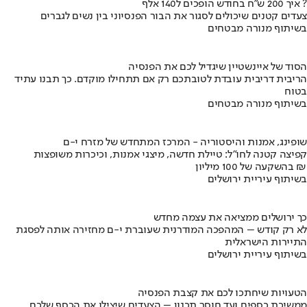
איך 200 ש"ח בחודש הופכים ל140 אלף ?
צעדים קטנים שיכולים לסגור את הבור הפנסיוני בין נשים לגברים
בשיתוף מנורה מבטחים
הסוד של איינשטיין שיגדיל לכם את הפנסיה
הריבית דריבית עובדת לטובתכם רק אם תתחילו מוקדם. כך תבנו עתיד
בטוח
בשיתוף מנורה מבטחים
שופינג, אמנות והיסטוריה - המרכז המתחדש של מזרח י-ם
קפיצה קטנה לחו"ל: טיילת חדשה, מיצגי אמנות, וכיכרות משופצות
בהשקעה של 100 מיליון ₪
בשיתוף עיריית ירושלים
כך ירושלים ממציאה את עצמה מחדש
לא רק קודש – המהפכה המודרנית שעוברת י-ם מחזירה אותה לפסגת
התיירות הישראלית
בשיתוף עיריית ירושלים
הטעויות שיחתכו לכם את קצבת הפנסיה
ממשיכת כספים ועד חוסר תכנון – הצעדים שיצילו את הכסף שלכם