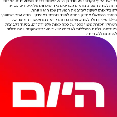
לקראת הקיץ הקרוב יגיע מדר בן ה-25 לצומת דרכים משמעותית. למרות
חוזה לעונה נוספת, גורמים מעריכים כי הישארותו של איטודיס עשויה
להוביל אותו לשקול לעזוב את המועדון עמו הוא מזוהה.
הגארד הישראלי מחזיק בחוזה לעונה נוספת במועדון - חוזה עתק שמוערך
ב-1.9 מיליון דולר לעונה, אולם בחוזהו קיימת גם אפשרות יציאה של
השחקן תמורת פיצוי כספי של כמה מאות אלפי דולרים. בניגוד לקבוצות
באירופה, בליגת המכללות לא נדרש אישור מעבר לשחקנים, והם יכולים
לעזוב גם ללא היתר.