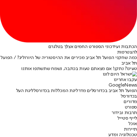
הכתבות ועידכוני הספורט החמים אצלך בטלגרם
להצטרפות
כמה שחקני הפועל תל אביב מכירים את ההיסטוריה של היורוליג? / הפועל
תל אביב
טעינו? נתקן! אם מצאתם טעות בכתבה, נשמח שתשתפו אותנו
עקבו אחרינו
G
o
o
g
l
e
News
הפועל תל אביב בכדורסל
ים מדר
ליגת המכללות בכדורסל
ליגת העל
בכדורסל
מדורים
ספורט
תרבות ובידור
לייף סטייל
אוכל
תיירות
טכנולוגיה ומדע