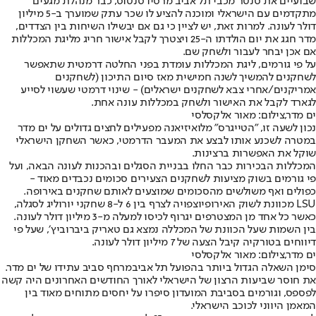
שבועיים את סנטר מכבי תל אביב מרסיו סנטוס, כבר מנהלת מגעים
מתקדמים עם הישראלי ומוכנה להציע לו שכר עתק שמוערך ב-5 מיליון
דולר לעונה. למרות זאת, יש לציין כי גם אם יבשילו השיחות בין הצדדים,
מדר חגג את יום הולדתו ה-25 ויצטרך לקבל אישור חריג מליגת המכללות
אם אכן יבחר לעבור ולשחק שם.
על פי גורמים, ליגת המכללות עומדת בפני החלטה דרמטית שתאפשר
לשחקנים להמשיך לשנה חמישית מאז סיום התיכון (לשחקנים
אמריקנים/אחרי צבא לשחקנים ישראלים) - שינוי דרמטי שעשוי לסייע
לגארד לקבל את האישור ולשחק במכללות עונה אחת.
ים מדר,צילום: מאור אלקסלסי
נכון לשעה זו, ״הטייגרס״ מלואיזיאנה מפעילים לחצים גדולים על ים מדר
במטרה לשכנע אותו לבצע את המעבר הדרמטי, כאשר השחקן הישראלי
שוקל את האפשרות ברצינות.
המכללות הבכירות כבר החלו בבניית הסגלים ובהכנות לעונה הבאה, ועל
פי גורמים בשוק מציעות לשחקנים הצעירים סכומים נכבדים מאוד -
כפולים ואף משולשים מהסכומים שמוצעים לאותם שחקנים באירופה.
LSU מכוונת לשוק האירופי
וצפויה לצרף בין 6 ל-8 שחקני יורוליג לסגלה,
כאשר כל אחד מן המצטרפים יגרוף לכיסו למעלה מ-3 מיליון דולר לעונה.
בין השמות שעל הכוונת של המכללה נמצא גם טאריק ביברוביץ׳, שעל פי
דיווחים בטורקיה קיבל הצעה של 7 מיליון דולר לעונה.
ים מדר,צילום: מאור אלקסלסי
סימן השאלה הגדול ביותר בהפועל תל אביב
מרחף סביב עתידו של ים מדר
.
את חוסר שביעות הרצון של הישראלי לאורך החודשים האחרונים היה קשה
לפספס, וגורמים בסביבת המועדון סיפרו על יחסים מתוחים מאוד בין
המאמן היווני לכוכב הישראלי.