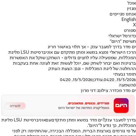
אוכל
מגזין
אנחנו מגייסים
English
X
ספורט
כדורסל ישראלי
חשיפת "היום"
ים מדר בדרך למעבר ענק - אך תלוי באישור חריג
הרכז הישראלי נמצא במשא ומתן מתקדם עם אוניברסיטת LSU מליגת
המכללות, שמפעילה עליו לחצים גדולים • השחקן שוקל את האפשרות
ברצינות ואם יבחר לשחק שם, יוכל לעשות זאת לעונה אחת בעקבות
ההחלטה של ליגת המכללות • וגם: הצעת העתק
תומר גבעתי
15/5/2026, 04:20
,עודכן
15/5/2026, 04:20
0
השמעה
ים מדר מכדרר. צילום: דני מרון
בדרך למעבר ענק?
ים מדר במשא ומתן מתקדם
עם
אוניברסיטת LSU מליגת
המכללות
, כך נודע ל״היום״.
על פי גורמים בארצות הברית, המכללה הבכירה, שהחתימה רק לפני