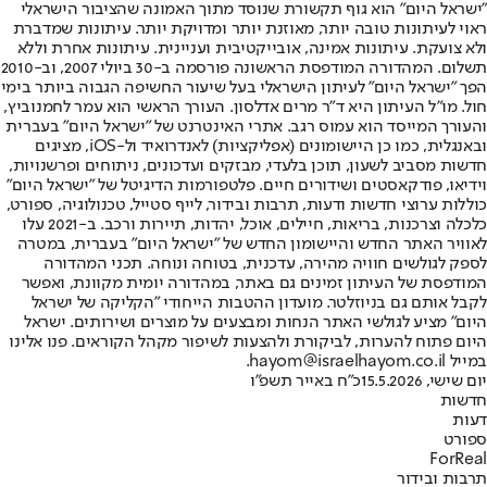
"ישראל היום" הוא גוף תקשורת שנוסד מתוך האמונה שהציבור הישראלי
ראוי לעיתונות טובה יותר, מאוזנת יותר ומדויקת יותר. עיתונות שמדברת
ולא צועקת. עיתונות אמינה, אובייקטיבית ועניינית. עיתונות אחרת וללא
תשלום. המהדורה המודפסת הראשונה פורסמה ב-30 ביולי 2007, וב-2010
הפך "ישראל היום" לעיתון הישראלי בעל שיעור החשיפה הגבוה ביותר בימי
חול. מו"ל העיתון היא ד"ר מרים אדלסון. העורך הראשי הוא עמר לחמנוביץ,
והעורך המייסד הוא עמוס רגב. אתרי האינטרנט של "ישראל היום" בעברית
ובאנגלית, כמו כן היישומונים (אפליקציות) לאנדרואיד ול-iOS, מציגים
חדשות מסביב לשעון, תוכן בלעדי, מבזקים ועדכונים, ניתוחים ופרשנויות,
וידיאו, פודקאסטים ושידורים חיים. פלטפורמות הדיגיטל של "ישראל היום"
כוללות ערוצי חדשות ודעות, תרבות ובידור, לייף סטייל, טכנולוגיה, ספורט,
כלכלה וצרכנות, בריאות, חיילים, אוכל, יהדות, תיירות ורכב. ב-2021 עלו
לאוויר האתר החדש והיישומון החדש של "ישראל היום" בעברית, במטרה
לספק לגולשים חוויה מהירה, עדכנית, בטוחה ונוחה. תכני המהדורה
המודפסת של העיתון זמינים גם באתר, במהדורה יומית מקוונת, ואפשר
לקבל אותם גם בניוזלטר. מועדון ההטבות הייחודי "הקליקה של ישראל
היום" מציע לגולשי האתר הנחות ומבצעים על מוצרים ושירותים. ישראל
היום פתוח להערות, לביקורת ולהצעות לשיפור מקהל הקוראים. פנו אלינו
במייל hayom@israelhayom.co.il.
יום שישי, 15.5.2026
כ"ח באייר תשפ"ו
חדשות
דעות
ספורט
ForReal
תרבות ובידור