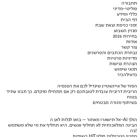
תחבורה
פוליטי-מדיני
כללי ומידע
דף הבית
זמני כניסת וצאת שבת
מגזין השבוע
בחירות 2026
אודות
צור קשר
נבחרת הכתבים והפרשנים
מדיניות פרטיות
הצהרת נגישות
תנאי שימוש
כדאי
להכיר
הסוד של איינשטיין שיגדיל לכם את הפנסיה
הריבית דריבית עובדת לטובתכם רק אם תתחילו מוקדם. כך תבנו עתיד
בטוח
בשיתוף מנורה מבטחים
אל תישארו מאחור – בואו לגלות לאן ה-AI הולך
הבינה המלאכותית לא תחליף אנשים, היא תחליף את מי שלא משתמש
בה!
בשיתוף HIT,המכון הטכנולוגי חולון