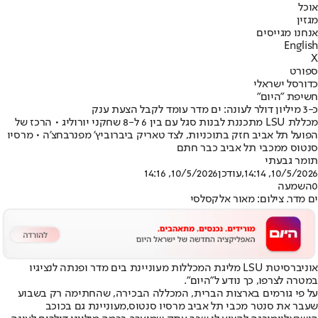
אוכל
מגזין
אנחנו מגייסים
English
X
ספורט
כדורסל ישראלי
חשיפת "היום"
כ-3 מיליון דולר לעונה: ים מדר עומד לקבל הצעת ענק
מכללת LSU מתכננת לבנות סגל עם בין 6 ל-8 שחקני יורוליג • הרכז של
הפועל תל אביב חזק בתוכניות, לצד טאריק ביברוביץ' מפנרבחצ'ה • מרסיו
סנטוס ממכבי תל אביב כבר חתם
תומר גבעתי
10/5/2026, 14:14
,עודכן
10/5/2026, 14:16
0
השמעה
ים מדר. צילום: מאור אלקסלסי
אוניברסיטת LSU מליגת המכללות מעוניינת בים מדר ופנתה לנציגיו
במטרה לצרפו, כך נודע ל״היום״.
על פי גורמים בארצות הברית, המכללה הבכירה, שהחתימה רק בשבוע
שעבר את סנטר מכבי תל אביב מרסיו סנטוס,
מעוניינת גם בכוכב