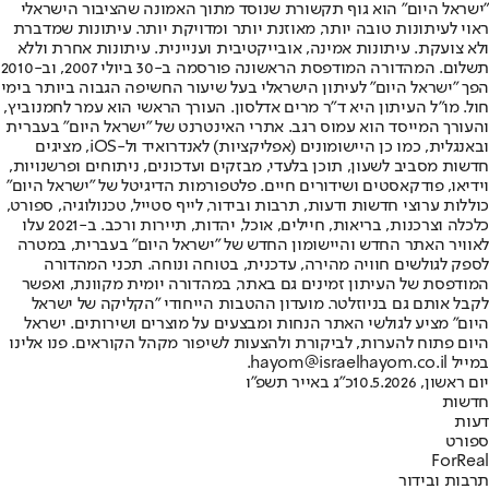
"ישראל היום" הוא גוף תקשורת שנוסד מתוך האמונה שהציבור הישראלי
ראוי לעיתונות טובה יותר, מאוזנת יותר ומדויקת יותר. עיתונות שמדברת
ולא צועקת. עיתונות אמינה, אובייקטיבית ועניינית. עיתונות אחרת וללא
תשלום. המהדורה המודפסת הראשונה פורסמה ב-30 ביולי 2007, וב-2010
הפך "ישראל היום" לעיתון הישראלי בעל שיעור החשיפה הגבוה ביותר בימי
חול. מו"ל העיתון היא ד"ר מרים אדלסון. העורך הראשי הוא עמר לחמנוביץ,
והעורך המייסד הוא עמוס רגב. אתרי האינטרנט של "ישראל היום" בעברית
ובאנגלית, כמו כן היישומונים (אפליקציות) לאנדרואיד ול-iOS, מציגים
חדשות מסביב לשעון, תוכן בלעדי, מבזקים ועדכונים, ניתוחים ופרשנויות,
וידיאו, פודקאסטים ושידורים חיים. פלטפורמות הדיגיטל של "ישראל היום"
כוללות ערוצי חדשות ודעות, תרבות ובידור, לייף סטייל, טכנולוגיה, ספורט,
כלכלה וצרכנות, בריאות, חיילים, אוכל, יהדות, תיירות ורכב. ב-2021 עלו
לאוויר האתר החדש והיישומון החדש של "ישראל היום" בעברית, במטרה
לספק לגולשים חוויה מהירה, עדכנית, בטוחה ונוחה. תכני המהדורה
המודפסת של העיתון זמינים גם באתר, במהדורה יומית מקוונת, ואפשר
לקבל אותם גם בניוזלטר. מועדון ההטבות הייחודי "הקליקה של ישראל
היום" מציע לגולשי האתר הנחות ומבצעים על מוצרים ושירותים. ישראל
היום פתוח להערות, לביקורת ולהצעות לשיפור מקהל הקוראים. פנו אלינו
במייל hayom@israelhayom.co.il.
יום ראשון, 10.5.2026
כ"ג באייר תשפ"ו
חדשות
דעות
ספורט
ForReal
תרבות ובידור