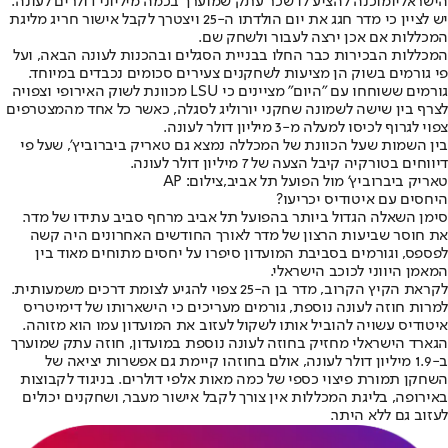
הישראלי
ומוכנה להציע לו שכר עתק שמוערך בכמה מיליוני דולרים לעונה.
יש לציין כי מדר חגג את יום הולדתו ה-25 ויצטרך לקבל אישור חריג מליגת
המכללות אם אכן ירצה לעבור ולשחק שם.
המכללות הבכירות כבר החלו בבניית הסגלים ובהכנות לעונה הבאה, ועל
פי גורמים בשוק הן מציעות לשחקנים צעירים סכומים נכבדים במיוחד.
גורמים ששוחחו עם ״היום״ מציינים כי LSU מכוונת לשוק האירופי וצפויה
לצרף בין שישה לשמונה שחקני יורוליג לסגלה, כאשר כל אחד מהמצטרפים
צפוי לגרוף לכיסו למעלה מ-3 מיליון דולר לעונה.
בין השמות שעל הכוונת של המכללה נמצא גם טאריק ביברוביץ', שעל פי
דיווחים בטורקיה קיבל הצעה של 7 מיליון דולר לעונה.
טאריק ביברוביץ' מול הפועל תל אביב,צילום: AP
היחסים עם איטודיס יכריעו?
סימן השאלה הגדול ביותר בהפועל תל אביב מרחף סביב עתידו של מדר.
את חוסר שביעות הרצון של מדר לאורך החודשים האחרונים היה קשה
לפספס, וגורמים בסביבת המועדון סיפרו על י
חסים מתוחים מאוד בין
המאמן היווני לכוכב הישראלי.
לקראת הקיץ הקרוב, מדר בן ה-25 צפוי להגיע לצומת דרכים משמעותית.
למרות חוזה לעונה נוספת, גורמים מעריכים כי הישארותו של דימיטריס
איטודיס עשויה להוביל אותו לשקול לעזוב את המועדון עמו הוא מזוהה.
הגארד הישראלי מחזיק בחוזה לעונה נוספת במועדון, חוזה עתק שמוערך
ב-1.9 מיליון דולר לעונה, אולם בחוזהו קיימת גם אפשרות יציאה של
השחקן תמורת פיצוי כספי של כמה מאות אלפי דולרים. בניגוד לקבוצות
באירופה, בליגת המכללות אין צורך לקבל אישור מעבר, ושחקנים יכולים
לעזוב גם ללא היתר.