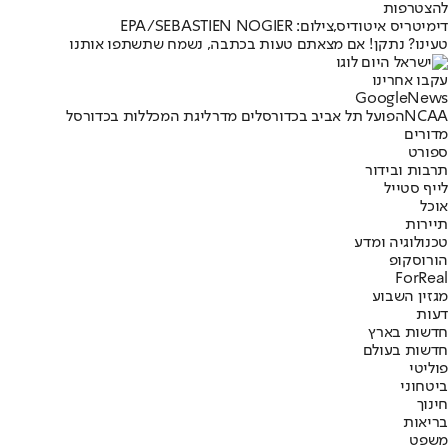
להצטרפות
דימיטריס איטודיס,צילום: EPA/SEBASTIEN NOGIER
טעינו? נתקן! אם מצאתם טעות בכתבה, נשמח שתשתפו אותנו
עקבו אחרינו
G
o
o
g
l
e
News
NCAA
הפועל תל אביב בכדורסל
ים מדר
ליגת המכללות בכדורסל
מדורים
ספורט
תרבות ובידור
לייף סטייל
אוכל
תיירות
טכנולוגיה ומדע
הורוסקופ
ForReal
מגזין השבוע
דעות
חדשות בארץ
חדשות בעולם
פוליטי
ביטחוני
חינוך
בריאות
משפט