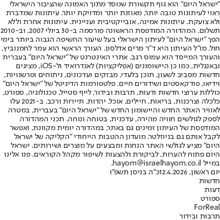
"ישראל היום" הוא גוף תקשורת שנוסד מתוך האמונה שהציבור הישראלי
ראוי לעיתונות טובה יותר, מאוזנת יותר ומדויקת יותר. עיתונות שמדברת
ולא צועקת. עיתונות אמינה, אובייקטיבית ועניינית. עיתונות אחרת וללא
תשלום. המהדורה המודפסת הראשונה פורסמה ב-30 ביולי 2007, וב-2010
הפך "ישראל היום" לעיתון הישראלי בעל שיעור החשיפה הגבוה ביותר בימי
חול. מו"ל העיתון היא ד"ר מרים אדלסון. העורך הראשי הוא עמר לחמנוביץ,
והעורך המייסד הוא עמוס רגב. אתרי האינטרנט של "ישראל היום" בעברית
ובאנגלית, כמו כן היישומונים (אפליקציות) לאנדרואיד ול-iOS, מציגים
חדשות מסביב לשעון, תוכן בלעדי, מבזקים ועדכונים, ניתוחים ופרשנויות,
וידיאו, פודקאסטים ושידורים חיים. פלטפורמות הדיגיטל של "ישראל היום"
כוללות ערוצי חדשות ודעות, תרבות ובידור, לייף סטייל, טכנולוגיה, ספורט,
כלכלה וצרכנות, בריאות, חיילים, אוכל, יהדות, תיירות ורכב. ב-2021 עלו
לאוויר האתר החדש והיישומון החדש של "ישראל היום" בעברית, במטרה
לספק לגולשים חוויה מהירה, עדכנית, בטוחה ונוחה. תכני המהדורה
המודפסת של העיתון זמינים גם באתר, במהדורה יומית מקוונת, ואפשר
לקבל אותם גם בניוזלטר. מועדון ההטבות הייחודי "הקליקה של ישראל
היום" מציע לגולשי האתר הנחות ומבצעים על מוצרים ושירותים. ישראל
היום פתוח להערות, לביקורת ולהצעות לשיפור מקהל הקוראים. פנו אלינו
במייל hayom@israelhayom.co.il.
יום ראשון, 12.4.2026
כ"ה בניסן תשפ"ו
חדשות
דעות
ספורט
ForReal
תרבות ובידור