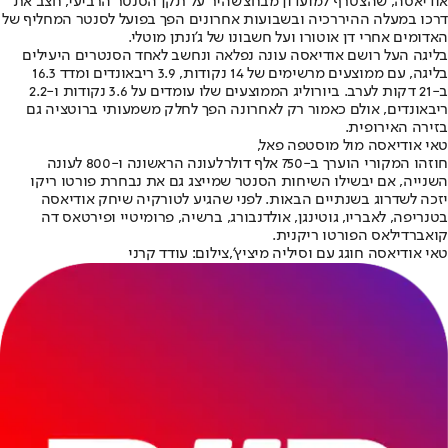
אודיאסה, שהצטרף למועדון מבחצ'שהיר על תקן הסנטר הרביעי, חצב את
דרכו במעלה ההיררכיה ובשבועות אחרונים הפך בפועל לסנטר המחליף של
האדומים אחרי דן אוטורו ועל חשבונו של ג'ונתן מוטלי.
בליגה העל רושם אודיאסה עונה נפלאה ונחשב לאחד הסנטרים היעילים
בליגה, עם ממוצעים מרשימים של 14 נקודות, 3.9 ריבאונדים ומדד 16.3
ב-21 דקות לערב. ביורוליג הממוצעים שלו עומדים על 3.6 נקודות ו-2.2
ריבאונדים, אולם כאמור רק לאחרונה הפך לחלק משמעותי ברוטציה גם
בזירה האירופית.
טאי אודיאסה מול מוסטפה פאל,
חוזהו המקורי הוערך ב-750 אלף דולר
לעונה הראשונה ו-800 לעונה
השנייה, אם יבשילו השיחות הסנטר שמייצג גם את נבחרת פורטו ריקו
יזכה לשדרוג בשנתיים הבאות. לפני שהגיע לטורקיה שיחק אודיאסה
בטנריפה, לאבריו, גוטינגן, אולדנבורג, ברשיה, פרומיטיי ופירטאס דה
קואברדילאס הפורטו ריקנית.
טאי אודיאסה חוגג עם וסיליה מיציץ',צילום: עודד קרני