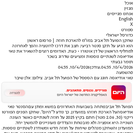
אוכל
מגזין
אנחנו מגייסים
English
X
ספורט
כדורסל ישראלי
שחקן הפועל תל אביב במו"מ להארכת חוזה | פרסום ראשון
הוא הגיע על תקן סנטר רביעי, חצב את דרכו לרוטציה והפך לאחרונה
למחליף הראשון של דן אוטורו • כעת, האדומים רוצים להשאיר את טאי
אודיאסה לשנתיים נוספות ומציעים שדרוג בשכר
תומר גבעתי
10/4/2026, 04:35
,עודכן
10/4/2026, 04:35
0
השמעה
טאי אודיאסה חוגג עם הספסל של הפועל תל אביב. צילום: אלן שיבר
הפועל תל אביב
פתחה בשבועות האחרונים במשא ומתן עם
הסנטר טאי
אודיאסה
על הארכת חוזהו במועדון, כך נודע ל"היום". שחקן הפנים הפורטו
ריקני (30, 2.06 מטר) חתם בקיץ 2025 על חוזה לשנתיים כאשר העונה
השנייה היא אופציה ולא מובטחת והצדדים מעוניינים להמשיך יחד.
המועדון והשחקן מנהלים שיחות על חוזה חדש ומשודרג לשנתיים נוספות.