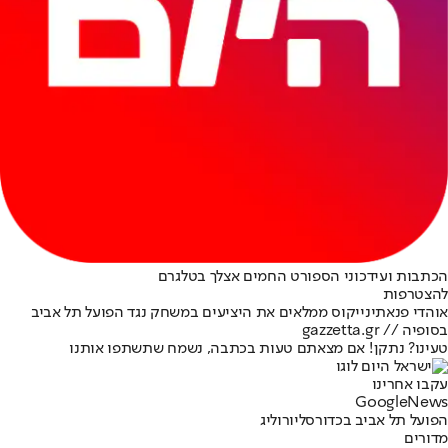
הכתבות ועידכוני הספורט החמים אצלך בטלגרם
להצטרפות
אוהדי פנאתינייקוס ממלאים את היציעים במשחק נגד הפועל תל אביב
בסופיה // gazzetta.gr
טעינו? נתקן! אם מצאתם טעות בכתבה, נשמח שתשתפו אותנו
עקבו אחרינו
G
o
o
g
l
e
News
הפועל תל אביב בכדורסל
יורוליג
מדורים