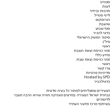
ספורט
דעות
תרבות ובידור
לייף סטייל
הורוסקופ
שישבת
סוף שבוע
כדאי להכיר
סיפור המשק הישראלי
נדל"ן
ראשי
זמני כניסת וצאת השבת
מידע כללי
זמני כניסת וצאת שבת
ראשי
צרו קשר
מדיניות פרטיות
Hosted by SPD
כדאי
להכיר
הצעירים שמצליחים לפתור כל בעיה מדעית
נבחרת ישראל הצעירה במדעים מעניקה חוויה שהיא הרבה מעבר
ללימודים
בשיתוף מרכז מדעני העתיד