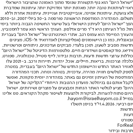
"ישראל היום" הוא גוף תקשורת שנוסד מתוך האמונה שהציבור הישראלי
ראוי לעיתונות טובה יותר, מאוזנת יותר ומדויקת יותר. עיתונות שמדברת
ולא צועקת. עיתונות אמינה, אובייקטיבית ועניינית. עיתונות אחרת וללא
תשלום. המהדורה המודפסת הראשונה פורסמה ב-30 ביולי 2007, וב-2010
הפך "ישראל היום" לעיתון הישראלי בעל שיעור החשיפה הגבוה ביותר בימי
חול. מו"ל העיתון היא ד"ר מרים אדלסון. העורך הראשי הוא עמר לחמנוביץ,
והעורך המייסד הוא עמוס רגב. אתרי האינטרנט של "ישראל היום" בעברית
ובאנגלית, כמו כן היישומונים (אפליקציות) לאנדרואיד ול-iOS, מציגים
חדשות מסביב לשעון, תוכן בלעדי, מבזקים ועדכונים, ניתוחים ופרשנויות,
וידיאו, פודקאסטים ושידורים חיים. פלטפורמות הדיגיטל של "ישראל היום"
כוללות ערוצי חדשות ודעות, תרבות ובידור, לייף סטייל, טכנולוגיה, ספורט,
כלכלה וצרכנות, בריאות, חיילים, אוכל, יהדות, תיירות ורכב. ב-2021 עלו
לאוויר האתר החדש והיישומון החדש של "ישראל היום" בעברית, במטרה
לספק לגולשים חוויה מהירה, עדכנית, בטוחה ונוחה. תכני המהדורה
המודפסת של העיתון זמינים גם באתר, במהדורה יומית מקוונת, ואפשר
לקבל אותם גם בניוזלטר. מועדון ההטבות הייחודי "הקליקה של ישראל
היום" מציע לגולשי האתר הנחות ומבצעים על מוצרים ושירותים. ישראל
היום פתוח להערות, לביקורת ולהצעות לשיפור מקהל הקוראים. פנו אלינו
במייל hayom@israelhayom.co.il.
יום רביעי, 1.4.2026
י"ד בניסן תשפ"ו
חדשות
דעות
ספורט
ForReal
תרבות ובידור