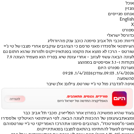
אוכל
מגזין
אנחנו מגייסים
English
X
ספורט
כדורסל ישראלי
דיווח: מכבי תל אביב סימנה כוכב ענק מהיורוליג
העיתונאי אלסנדרו מאגי פרסם כי הצהובים עוקבים אחרי מצבו של טי ג'יי
שורטס • הרכז לא מוצא את מקומו בפנתאינייקוס ולמרות שהוא חתום גם
לעונה הבאה עשוי לעזוב • אחרי עונת שיא בפריז הוא מעמיד העונה 7.9
נקודות ו-3.1 אסיסטים בממוצע
מערכת ספורט היום
1/4/2026, 09:03
,עודכן
1/4/2026, 09:28
0
השמעה
איפה לונדברג מול טי ג'יי שורטס. צילום: אלן שיבר
בעוד שהיא ממשיכה במרוץ אחר הפלייאין, מכבי תל אביב כבר
נמצאת
בעיצומן של ההכנות לעונה הבאה
. לפי העיתונאי האיטלקי אלסנדרו
מאגי מ"ספורטנדו", הצהובים סימנו את
הרכז האמריקני טי ג'יי שורטס
והם
עשויים לפעול להחתימו בהתאם למצבו בפנאתינייקוס.