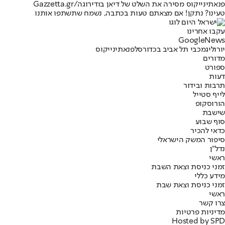
פנאתינייקוס מסירה את השלט של דיאן בודירוגה/Gazzetta.gr
טעינו? נתקן! אם מצאתם טעות בכתבה, נשמח שתשתפו אותנו
עקבו אחרינו
G
o
o
g
l
e
News
יורוליג
מכבי תל אביב בכדורסל
פנאתינייקוס
מדורים
ספורט
דעות
תרבות ובידור
לייף סטייל
הורוסקופ
שישבת
סוף שבוע
כדאי להכיר
סיפור המשק הישראלי
נדל"ן
ראשי
זמני כניסת וצאת השבת
מידע כללי
זמני כניסת וצאת שבת
ראשי
צרו קשר
מדיניות פרטיות
Hosted by SPD