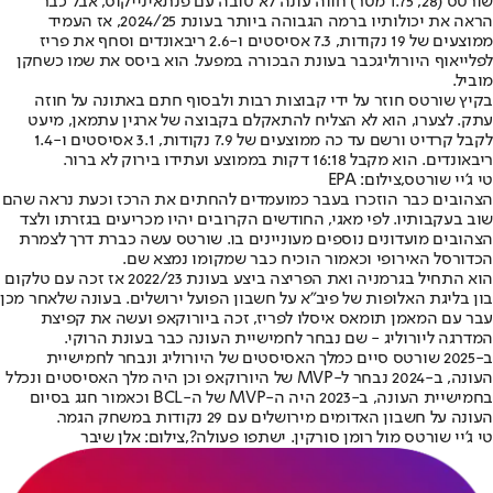
שורטס (28, 1.75 מטר) חווה עונה לא טובה עם פנתאינייקוס, אבל כבר
הראה את יכולותיו ברמה הגבוהה ביותר בעונת 2024/25, אז העמיד
ממוצעים של 19 נקודות, 7.3 אסיסטים ו-2.6 ריבאונדים ו
סחף את פריז
לפלייאוף היורוליג
כבר בעונת הבכורה במפעל. הוא ביסס את שמו כשחקן
מוביל.
בקיץ שורטס חוזר על ידי קבוצות רבות ולבסוף חתם באתונה על חוזה
עתק. לצערו, הוא לא הצליח להתאקלם בקבוצה של ארגין עתמאן, מיעט
לקבל קרדיט ורשם עד כה ממוצעים של 7.9 נקודות, 3.1 אסיסטים ו-1.4
ריבאונדים. הוא מקבל 16:18 דקות בממוצע ועתידו בירוק לא ברור.
טי ג'יי שורטס,צילום: EPA
הצהובים כבר הוזכרו בעבר כמועמדים להחתים את הרכז וכעת נראה שהם
שוב בעקבותיו. לפי מאגי, החודשים הקרובים יהיו מכריעים בגזרתו ולצד
הצהובים מועדונים נוספים מעוניינים בו. שורטס עשה כברת דרך לצמרת
הכדורסל האירופי וכאמור הוכיח כבר שמקומו נמצא שם.
הוא התחיל בגרמניה ואת הפריצה ביצע בעונת 2022/23 אז זכה עם טלקום
בון בליגת האלופות של פיב"א על חשבון הפועל ירושלים. בעונה שלאחר מכן
עבר עם המאמן תומאס איסלו לפריז, זכה ביורוקאפ ועשה את קפיצת
המדרגה ליורוליג - שם נבחר לחמישיית העונה כבר בעונת הרוקי.
ב-2025 שורטס סיים כמלך האסיסטים של היורוליג ונבחר לחמישיית
העונה, ב-2024 נבחר ל-MVP של היורוקאפ וכן היה מלך האסיסטים ונכלל
בחמישיית העונה, ב-2023 היה ה-MVP של ה-BCL וכאמור חגג בסיום
העונה על חשבון האדומים מירושלים עם 29 נקודות במשחק הגמר.
טי ג'יי שורטס מול רומן סורקין. ישתפו פעולה?,צילום: אלן שיבר