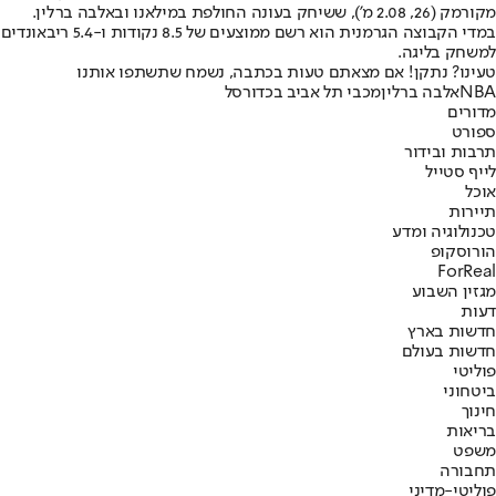
מקורמק (26, 2.08 מ'), ששיחק בעונה החולפת במילאנו ובאלבה ברלין.
במדי הקבוצה הגרמנית הוא רשם ממוצעים של 8.5 נקודות ו-5.4 ריבאונדים
למשחק בליגה.
טעינו? נתקן! אם מצאתם טעות בכתבה, נשמח שתשתפו אותנו
NBA
אלבה ברלין
מכבי תל אביב בכדורסל
מדורים
ספורט
תרבות ובידור
לייף סטייל
אוכל
תיירות
טכנולוגיה ומדע
הורוסקופ
ForReal
מגזין השבוע
דעות
חדשות בארץ
חדשות בעולם
פוליטי
ביטחוני
חינוך
בריאות
משפט
תחבורה
פוליטי-מדיני