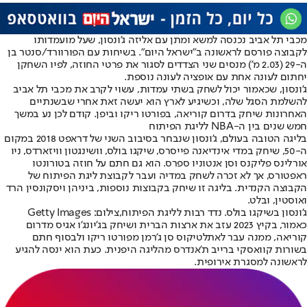
מכבי תל אביב נכנסה למשא ומתן עם אליזה ג'ונסון
, שעל מועמדותו
לקבוצה פורסם לראשונה ב"ישראל היום". בשיחות עם הפורוורד/סנטר בן
ה-29 (2.03 מ') מנסים שני הצדדים לסגור את פרטי החוזה, לפיו השחקן
יחתום לעונה אחת עם אופציה לעונה נוספת.
ג'ונסון, שכאמור יכול לשחק בשתי עמדות, עשוי לקרב את מכבי תל אביב
להשלמת הסגל שלה, וכשיגיע לארץ הוא יעשה זאת אחרי שבשנתיים
האחרונות שיחק בדרום קוריאה, בפורטו ריקו וביפן. קודם לכן נע במשך
חמש שנים בין ה-NBA לליגת הפיתוח
בליגה הטובה בעולם, ג'ונסון שנבחר בסיבוב השני של דראפט 2018 במקום
ה-50, שיחק במדי אינדיאנה פייסרס, שיקגו בולס, וושינגטון וויזארדס, ניו
אורלינס פליקנס וסן אנטוניו ספרס. הוא גם חתם על חוזה בטורונטו
ראפטורס, אך לא זכרה לשחק במדיה ועבר לקבוצת ליגת הפיתוח של
הקבוצה הקנדית. בליגה זו שיחק בקבוצות נוספות, ביניהן ויסקונסין הרד
ואוסטין, ובלט.
ג'ונסון בשיקגו בולס. נדד רבות לליגת הפיתוח,צילום: Getty Images
כאמור, בקיץ 2023 עזב את ארצות הברית ושיחק בג'יונג'ו אגיס מדרום
קוריאה, ממנה עבר לאתלטיקוס סן ג'רמן מפורטו ריקו ולבסוף חתם
בשורות קוואסקי ברייב ת'אנדרס מהליגה היפנית. כעת הוא ינסה להגיע
לראשונה למסגרת אירופית.