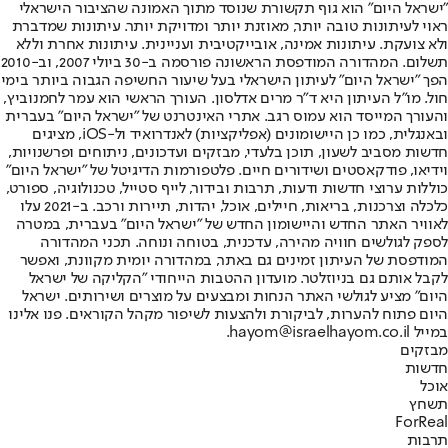
"ישראל היום" הוא גוף תקשורת שנוסד מתוך האמונה שהציבור הישראלי
ראוי לעיתונות טובה יותר, מאוזנת יותר ומדויקת יותר. עיתונות שמדברת
ולא צועקת. עיתונות אמינה, אובייקטיבית ועניינית. עיתונות אחרת וללא
תשלום. המהדורה המודפסת הראשונה פורסמה ב-30 ביולי 2007, וב-2010
הפך "ישראל היום" לעיתון הישראלי בעל שיעור החשיפה הגבוה ביותר בימי
חול. מו"ל העיתון היא ד"ר מרים אדלסון. העורך הראשי הוא עמר לחמנוביץ,
והעורך המייסד הוא עמוס רגב. אתרי האינטרנט של "ישראל היום" בעברית
ובאנגלית, כמו כן היישומונים (אפליקציות) לאנדרואיד ול-iOS, מציגים
חדשות מסביב לשעון, תוכן בלעדי, מבזקים ועדכונים, ניתוחים ופרשנויות,
וידיאו, פודקאסטים ושידורים חיים. פלטפורמות הדיגיטל של "ישראל היום"
כוללות ערוצי חדשות ודעות, תרבות ובידור, לייף סטייל, טכנולוגיה, ספורט,
כלכלה וצרכנות, בריאות, חיילים, אוכל, יהדות, תיירות ורכב. ב-2021 עלו
לאוויר האתר החדש והיישומון החדש של "ישראל היום" בעברית, במטרה
לספק לגולשים חוויה מהירה, עדכנית, בטוחה ונוחה. תכני המהדורה
המודפסת של העיתון זמינים גם באתר, במהדורה יומית מקוונת, ואפשר
לקבל אותם גם בניוזלטר. מועדון ההטבות הייחודי "הקליקה של ישראל
היום" מציע לגולשי האתר הנחות ומבצעים על מוצרים ושירותים. ישראל
היום פתוח להערות, לביקורת ולהצעות לשיפור מקהל הקוראים. פנו אלינו
במייל hayom@israelhayom.co.il.
מבזקים
חדשות
אוכל
תשחץ
ForReal
תרבות