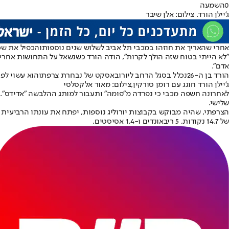
0
השמעה
ג'יילן הורד. צילום: אלן שיבר
אחרי ש
האריך את חוזהו במכבי תל אביב לשלוש שנים נוספות
והכפיל את שכר
"לא הייתי בטוח שזה הולך לקרות", הודה הורד כשנשאל על התחושות אחרי
אדם".
הורד בן ה-26
נכלל בסגל הרחב ליורובאסקט של נבחרת צרפת
והוא עשוי לפג
ג'יילן הורד חוגג עם רומן סורקין,צילום: מאור אלקסלסי
שלישי.
של 14.7 נקודות, 5 ריבאונדים ו-1.4 אסיסטים.