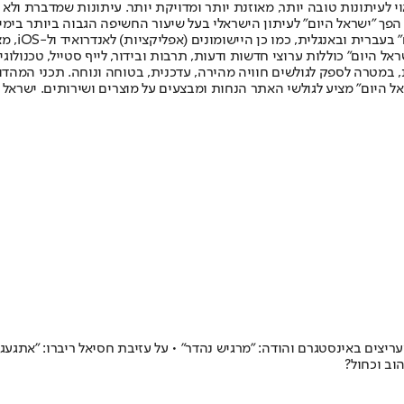
לעיתונות טובה יותר, מאוזנת יותר ומדויקת יותר. עיתונות שמדברת ולא צ
שלום. המהדורה המודפסת הראשונה פורסמה ב-30 ביולי 2007, וב-2010 הפך "ישראל היום" לעיתון הישראלי בעל שי
לחמנוביץ,
ל היום" כוללות ערוצי חדשות ודעות, תרבות ובידור, לייף סטייל, טכנולוגיה
ברית, במטרה לספק לגולשים חוויה מהירה, עדכנית, בטוחה ונוחה. תכני המה
ל היום" מציע לגולשי האתר הנחות ומבצעים על מוצרים ושירותים. ישראל 
ריצים באינסטגרם והודה: "מרגיש נהדר" • על עזיבת חסיאל ריברו: "אתגעגע
וב וכחול?