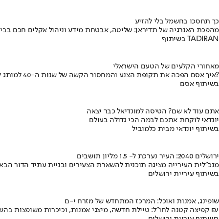
כך תחסכו בחשמל בלי להזיע
מהפכת האנרגיה של תדיראן: שליטה, אבטחת מידע וניהול אקלים חכם בבי
בשיתוף TADIRAN
מאחורי הקלעים של הטעם הישראלי
איך אסם הפכה את תקופת הצנע והמחסור הקשה של שנות ה-40 למותג לאומי?
בשיתוף אסם
אתם עוד לא שם? הטיסה למונדיאל כבר יצאה
יונדאי לוקחת אתכם לבמה הכי גדולה בעולם
בשיתוף יונדאי מבית כלמוביל
ירושלים 2040: העיר נערכת ל- 1.5 מליון תושבים
מנכ"לית העירייה מציגה תוכנית להשארת הצעירים ובניית עתיד הדור הבא
בשיתוף עיריית ירושלים
שופינג, אמנות ואוכל: המרכז המתחדש של מזרח י-ם
קפיצה קטנה לחו"ל: טיילת חדשה, מיצגי אמנות, וכיכרות משופצות בהשקעה של 100 מיליון ₪