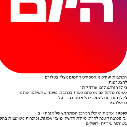
הכתבות ועידכוני הספורט החמים אצלך בטלגרם
להצטרפות
ג'יילן הורד,צילום: עודד קרני
טעינו? נתקן! אם מצאתם טעות בכתבה, נשמח שתשתפו אותנו
ג'יילן הורד
יורוליג
מכבי תל אביב בכדורסל
כדאי
להכיר
שופינג, אמנות ואוכל: המרכז המתחדש של מזרח י-ם
קפיצה קטנה לחו"ל: טיילת חדשה, מיצגי אמנות, וכיכרות משופצות בהשקעה של 100 מיליון ₪
בשיתוף עיריית ירושלים