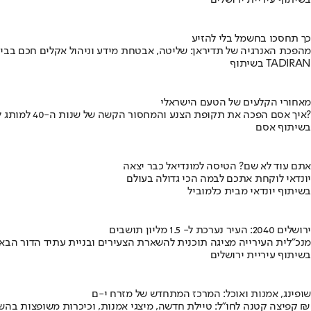
בשיתוף עיריית ירושלים
כך תחסכו בחשמל בלי להזיע
מהפכת האנרגיה של תדיראן: שליטה, אבטחת מידע וניהול אקלים חכם בבי
בשיתוף TADIRAN
מאחורי הקלעים של הטעם הישראלי
איך אסם הפכה את תקופת הצנע והמחסור הקשה של שנות ה-40 למותג לאומי?
בשיתוף אסם
אתם עוד לא שם? הטיסה למונדיאל כבר יצאה
יונדאי לוקחת אתכם לבמה הכי גדולה בעולם
בשיתוף יונדאי מבית כלמוביל
ירושלים 2040: העיר נערכת ל- 1.5 מליון תושבים
מנכ"לית העירייה מציגה תוכנית להשארת הצעירים ובניית עתיד הדור הבא
בשיתוף עיריית ירושלים
שופינג, אמנות ואוכל: המרכז המתחדש של מזרח י-ם
קפיצה קטנה לחו"ל: טיילת חדשה, מיצגי אמנות, וכיכרות משופצות בהשקעה של 100 מיליון ₪