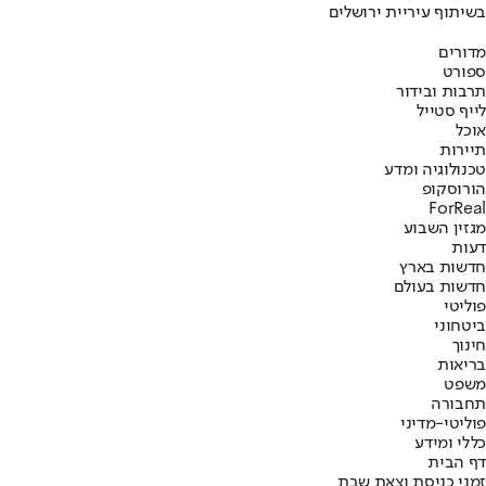
בשיתוף עיריית ירושלים
מדורים
ספורט
תרבות ובידור
לייף סטייל
אוכל
תיירות
טכנולוגיה ומדע
הורוסקופ
ForReal
מגזין השבוע
דעות
חדשות בארץ
חדשות בעולם
פוליטי
ביטחוני
חינוך
בריאות
משפט
תחבורה
פוליטי-מדיני
כללי ומידע
דף הבית
זמני כניסת וצאת שבת