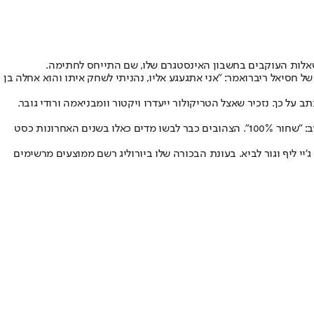
אלות העוקבים בחשבון האינסטגרם שלו, שם התייחס לחתימה.
של חסיאל ריברו
אמר: "אני אתגעגע אליו, נהניתי לשחק איתו והוא אחלה בן
 על כך. נזכיר שאצל הטריקולור ייעדרו ויקטור וומבניאמה ורודי גובר.
לאחרונה חשפה מכבי כי נפרדה מ"פומה" ותעבור למותג ההלבשה "אדידס". הורד נשאל האם היה רוצה לראות מדים בצבע נוסף מלבד צהוב וכחול והשיב: "שחור 100%". הצהובים כבר לבשו מדים כאלו בשנים האחרונות כסט
תח את עונתו הרביעית בישראל והשנייה במכבי ת"א ויוביל את עמדה מספר 4 לצד רומן סורקין, טי. ג'יי ליף וגור לביא. בעונת הבכורה שלו ביורוליג רשם ממוצעים מרשימים