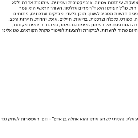
ועקת. עיתונות אמינה, אובייקטיבית ועניינית. עיתונות אחרת וללא
עור החשיפה הגבוה ביותר בימי חול. מו"ל העיתון היא ד"ר מרים אדלסון. העורך הראשי הוא עמר
 והעורך המייסד הוא עמוס רגב. אתרי האינטרנט של "ישראל היום" בעברית ובאנגלית, כמו כן היישומונים (אפליקציות) לאנדרואיד ול-iOS, מציגים חדשות מסביב לשעון, תוכן בלעדי, מבזקים ועדכונים, ניתוחים
, ספורט, כלכלה וצרכנות, בריאות, חיילים, אוכל, יהדות, תיירות ורכב.
דורה המודפסת של העיתון זמינים גם באתר, במהדורה יומית מקוונת,
היום פתוח להערות, לביקורת ולהצעות לשיפור מקהל הקוראים. פנו אלינו
 אליו, נהניתי לשחק איתו והוא אחלה בן אדם" • וגם: האפשרות לשחק נגד