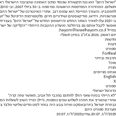
"ישראל היום" הוא גוף תקשורת שנוסד מתוך האמונה שהציבור הישראלי ראוי 
ת
ופרשנויות, וידיאו, פודקאסטים ושידורים חיים. פלטפורמות הדיגיטל של "ישרא
ב-2021 עלו לאוויר האתר החדש והיישומון החדש של "ישראל היום" בע
ואפשר לקבל אותם גם בניוזלטר. מועדון ההטבות הייחודי "הקליקה של ישרא
במייל hayom@israelhayom.co.il.
יום ראשון, 7.6.2026
כ"ב בסיון תשפ"ו
חדשות
דעות
ספורט
ForReal
תרבות ובידור
אוכל
מגזין
אנחנו מגייסים
English
X
ספורט
כדורסל ישראלי
"לא הייתי בטוח שאני הולך לחתום במכבי תל אביב, מאושר שזה קרה"
אחרי שהאריך את חוזהו לשלוש שנים נוספות, ג'יילן הורד השיב לשאלות המע
נבחרת ישראל ביורובאסקט ואיזה צבע היה בוחר לסט מדים שלישי מלבד צה
מערכת ספורט היום
1/7/2025, 20:07
,עודכן
1/7/2025, 20:07