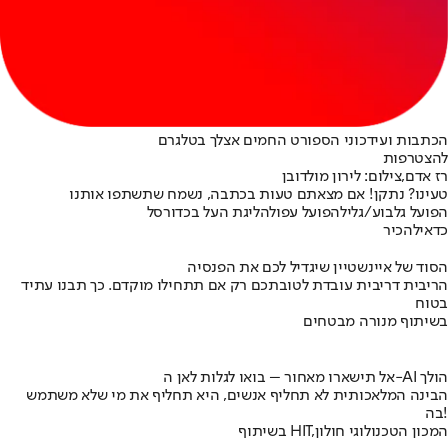
הכתבות ועידכוני הספורט החמים אצלך בטלגרם
להצטרפות
רז אדם,צילום: לירון מולדובן
טעינו? נתקן! אם מצאתם טעות בכתבה, נשמח שתשתפו אותנו
הפועל גלבוע/גליל
הפועל עפולה
ליגת העל בכדורסל
כדאי
להכיר
הסוד של איינשטיין שיגדיל לכם את הפנסיה
הריבית דריבית עובדת לטובתכם רק אם תתחילו מוקדם. כך תבנו עתיד
בטוח
בשיתוף מנורה מבטחים
אל תישארו מאחור – בואו לגלות לאן ה-AI הולך
הבינה המלאכותית לא תחליף אנשים, היא תחליף את מי שלא משתמש
בה!
בשיתוף HIT,המכון הטכנולוגי חולון