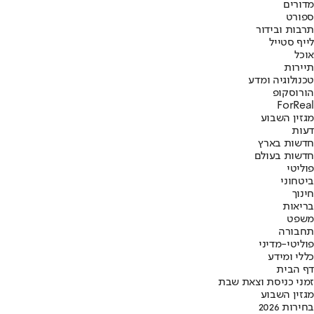
מדורים
ספורט
תרבות ובידור
לייף סטייל
אוכל
תיירות
טכנולוגיה ומדע
הורוסקופ
ForReal
מגזין השבוע
דעות
חדשות בארץ
חדשות בעולם
פוליטי
ביטחוני
חינוך
בריאות
משפט
תחבורה
פוליטי-מדיני
כללי ומידע
דף הבית
זמני כניסת וצאת שבת
מגזין השבוע
בחירות 2026