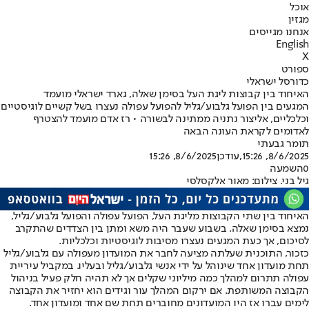
אוכל
מגזין
אנחנו מגייסים
English
X
ספורט
כדורסל ישראלי
האיחוד בין קבוצות ליגת העל בסימן שאלה, גארד ישראלי מועמד
המגעים בין הפועל גלבוע/גליל להפועל עפולה נעצרו בשל קשיים לוגיסטיים
וכלכליים, אליצור נתניה ממתינה לבשורה • רז אדם מועמד להצטרף
לאדומים לקראת העונה הבאה
תומר גבעתי
8/6/2025, 15:26
,עודכן
8/6/2025, 15:26
0
השמעה
גיל בני. צילום: מאור אלקסלסי
האיחוד בין שתי הקבוצות מליגת העל
, הפועל עפולה והפועל גלבוע/גליל,
נמצא בסימן שאלה. בשבוע שעבר היה משא ומתן בין הצדדים שהתקרב
לסיכום, אך כעת המגעים נעצרו מסיבות לוגיסטיות וכלכליות.
כזכור, התוכנית שעלתה מציעה לחבר את המועדון מעפולה עם גלבוע/גליל
תחת מועדון אחד שינוהל על ידי אנשי גלבוע/גליל ובעליו. במקביל עיריית
עפולה תתרום למהלך כמה מיליוני שקלים אך לא תהיה חלק פעיל בניהול
הקבוצה המשותפת. אם ירקום המהלך עור וגידים הוא יחזיר את הקבוצה
לימים עברו אז היו המועדונים מחוברים תחת שם אחד ומועדון אחד.