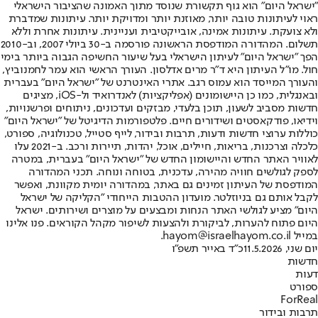
"ישראל היום" הוא גוף תקשורת שנוסד מתוך האמונה שהציבור הישראלי
ראוי לעיתונות טובה יותר, מאוזנת יותר ומדויקת יותר. עיתונות שמדברת
ולא צועקת. עיתונות אמינה, אובייקטיבית ועניינית. עיתונות אחרת וללא
תשלום. המהדורה המודפסת הראשונה פורסמה ב-30 ביולי 2007, וב-2010
הפך "ישראל היום" לעיתון הישראלי בעל שיעור החשיפה הגבוה ביותר בימי
חול. מו"ל העיתון היא ד"ר מרים אדלסון. העורך הראשי הוא עמר לחמנוביץ,
והעורך המייסד הוא עמוס רגב. אתרי האינטרנט של "ישראל היום" בעברית
ובאנגלית, כמו כן היישומונים (אפליקציות) לאנדרואיד ול-iOS, מציגים
חדשות מסביב לשעון, תוכן בלעדי, מבזקים ועדכונים, ניתוחים ופרשנויות,
וידיאו, פודקאסטים ושידורים חיים. פלטפורמות הדיגיטל של "ישראל היום"
כוללות ערוצי חדשות ודעות, תרבות ובידור, לייף סטייל, טכנולוגיה, ספורט,
כלכלה וצרכנות, בריאות, חיילים, אוכל, יהדות, תיירות ורכב. ב-2021 עלו
לאוויר האתר החדש והיישומון החדש של "ישראל היום" בעברית, במטרה
לספק לגולשים חוויה מהירה, עדכנית, בטוחה ונוחה. תכני המהדורה
המודפסת של העיתון זמינים גם באתר, במהדורה יומית מקוונת, ואפשר
לקבל אותם גם בניוזלטר. מועדון ההטבות הייחודי "הקליקה של ישראל
היום" מציע לגולשי האתר הנחות ומבצעים על מוצרים ושירותים. ישראל
היום פתוח להערות, לביקורת ולהצעות לשיפור מקהל הקוראים. פנו אלינו
במייל hayom@israelhayom.co.il.
יום שני, 11.5.2026
כ"ד באייר תשפ"ו
חדשות
דעות
ספורט
ForReal
תרבות ובידור