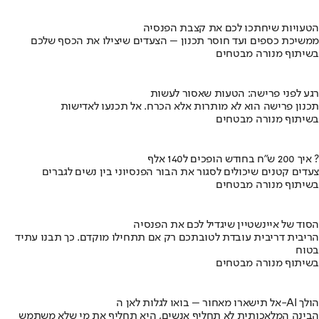
הטעויות שיחתכו לכם את קצבת הפנסיה
ממשיכת כספים ועד חוסר תכנון – הצעדים שיצילו את הכסף שלכם
בשיתוף מנורה מבטחים
רגע לפני פרישה: הטעות שאסור לעשות
תכנון פרישה הוא לא מותרות אלא הכרח. אל תכנעו לאדישות
בשיתוף מנורה מבטחים
איך 200 ש"ח בחודש הופכים ל140 אלף ?
צעדים קטנים שיכולים לסגור את הבור הפנסיוני בין נשים לגברים
בשיתוף מנורה מבטחים
הסוד של איינשטיין שיגדיל לכם את הפנסיה
הריבית דריבית עובדת לטובתכם רק אם תתחילו מוקדם. כך תבנו עתיד
בטוח
בשיתוף מנורה מבטחים
אל תישארו מאחור – בואו לגלות לאן ה-AI הולך
הבינה המלאכותית לא תחליף אנשים, היא תחליף את מי שלא משתמש