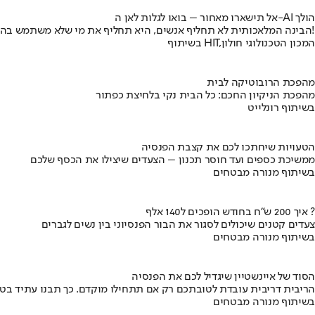
אל תישארו מאחור – בואו לגלות לאן ה-AI הולך
הבינה המלאכותית לא תחליף אנשים, היא תחליף את מי שלא משתמש בה!
בשיתוף HIT,המכון הטכנולוגי חולון
מהפכת הרובוטיקה לבית
מהפכת הניקיון החכם: כל הבית נקי בלחיצת כפתור
בשיתוף רונלייט
הטעויות שיחתכו לכם את קצבת הפנסיה
ממשיכת כספים ועד חוסר תכנון – הצעדים שיצילו את הכסף שלכם
בשיתוף מנורה מבטחים
איך 200 ש"ח בחודש הופכים ל140 אלף ?
צעדים קטנים שיכולים לסגור את הבור הפנסיוני בין נשים לגברים
בשיתוף מנורה מבטחים
הסוד של איינשטיין שיגדיל לכם את הפנסיה
הריבית דריבית עובדת לטובתכם רק אם תתחילו מוקדם. כך תבנו עתיד בט
בשיתוף מנורה מבטחים