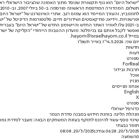
"ישראל היום" הוא גוף תקשורת שנוסד מתוך האמונה שהציבור הישראלי ראוי 
ת
ופרשנויות, וידיאו, פודקאסטים ושידורים חיים. פלטפורמות הדיגיטל של "ישרא
ב-2021 עלו לאוויר האתר החדש והיישומון החדש של "ישראל היום" בע
ואפשר לקבל אותם גם בניוזלטר. מועדון ההטבות הייחודי "הקליקה של ישרא
במייל hayom@israelhayom.co.il.
יום שני, 4.5.2026
י"ז באייר תשפ"ו
חדשות
דעות
ספורט
ForReal
תרבות ובידור
אוכל
מגזין
אנחנו מגייסים
English
X
ספורט
כדורסל ישראלי
מנהלת הליגה בוחנת חידוש במבנה סדרת הגמר
שינוי נוסף עשוי להיכנס לתוקף בעונת המשחקים הבאה: מעבר לסדרת גמר פלייאוף של הטוב מ-5 • אם ההצעה תעבור, גם סד
תומר גבעתי
20/3/2025, 06:28
,עודכן
20/3/2025, 08:08
0
השמעה