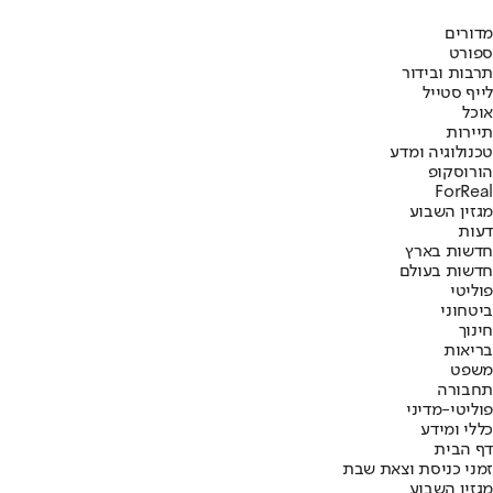
מדורים
ספורט
תרבות ובידור
לייף סטייל
אוכל
תיירות
טכנולוגיה ומדע
הורוסקופ
ForReal
מגזין השבוע
דעות
חדשות בארץ
חדשות בעולם
פוליטי
ביטחוני
חינוך
בריאות
משפט
תחבורה
פוליטי-מדיני
כללי ומידע
דף הבית
זמני כניסת וצאת שבת
מגזין השבוע