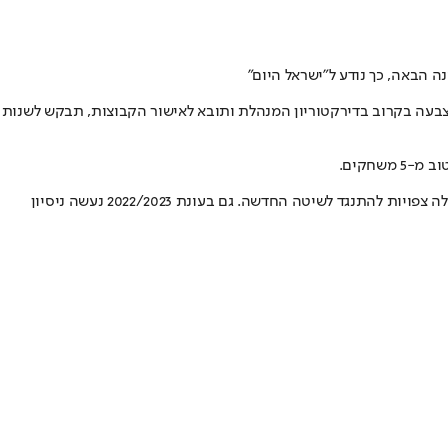
בחצי הגמר והגמר. ההצעה החדשה, שצפויה לעלות להצבעה בקרוב בדירקטוריון המנהלת ותובא לאישור הקבוצות, תבקש לשנות
התומכות העיקריות בשיטה הזו הן כמובן הקבוצות הגדולות, שיודעות שבכך יצטמצמו הסיכויים להפתעות מצד הקבוצות הקטנות יותר בליגת העל. אלה צפויות להתנגד לשיטה החדשה. גם בעונת 2022/2023 נעשה ניסיון