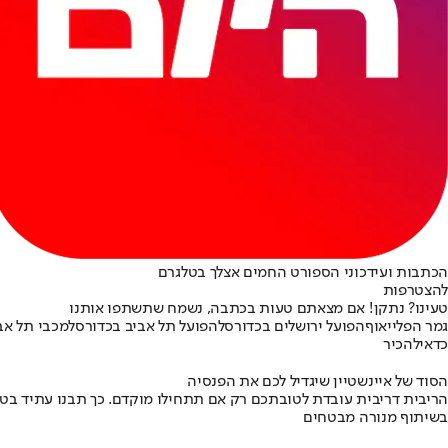
הכתבות ועידכוני הספורט החמים אצלך בטלגרם
להצטרפות
טעינו? נתקן! אם מצאתם טעות בכתבה, נשמח שתשתפו אותנו
גמר הפלייאוף
הפועל ירושלים בכדורסל
הפועל תל אביב בכדורסל
מכבי תל אב
כדאי
להכיר
הסוד של איינשטיין שיגדיל לכם את הפנסיה
הריבית דריבית עובדת לטובתכם רק אם תתחילו מוקדם. כך תבנו עתיד בט
בשיתוף מנורה מבטחים