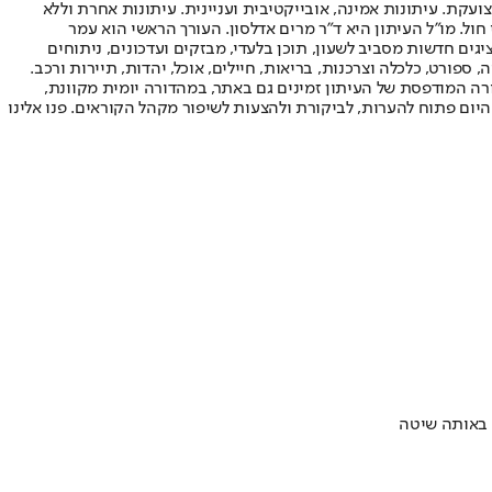
ועקת. עיתונות אמינה, אובייקטיבית ועניינית. עיתונות אחרת וללא
עור החשיפה הגבוה ביותר בימי חול. מו"ל העיתון היא ד"ר מרים אדלסון. העורך הראשי הוא עמר
 והעורך המייסד הוא עמוס רגב. אתרי האינטרנט של "ישראל היום" בעברית ובאנגלית, כמו כן היישומונים (אפליקציות) לאנדרואיד ול-iOS, מציגים חדשות מסביב לשעון, תוכן בלעדי, מבזקים ועדכונים, ניתוחים
, ספורט, כלכלה וצרכנות, בריאות, חיילים, אוכל, יהדות, תיירות ורכב.
דורה המודפסת של העיתון זמינים גם באתר, במהדורה יומית מקוונת,
היום פתוח להערות, לביקורת ולהצעות לשיפור מקהל הקוראים. פנו אלינו