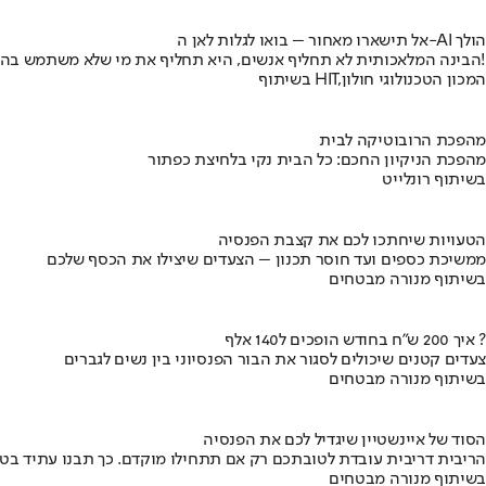
אל תישארו מאחור – בואו לגלות לאן ה-AI הולך
הבינה המלאכותית לא תחליף אנשים, היא תחליף את מי שלא משתמש בה!
בשיתוף HIT,המכון הטכנולוגי חולון
מהפכת הרובוטיקה לבית
מהפכת הניקיון החכם: כל הבית נקי בלחיצת כפתור
בשיתוף רונלייט
הטעויות שיחתכו לכם את קצבת הפנסיה
ממשיכת כספים ועד חוסר תכנון – הצעדים שיצילו את הכסף שלכם
בשיתוף מנורה מבטחים
איך 200 ש"ח בחודש הופכים ל140 אלף ?
צעדים קטנים שיכולים לסגור את הבור הפנסיוני בין נשים לגברים
בשיתוף מנורה מבטחים
הסוד של איינשטיין שיגדיל לכם את הפנסיה
הריבית דריבית עובדת לטובתכם רק אם תתחילו מוקדם. כך תבנו עתיד בט
בשיתוף מנורה מבטחים