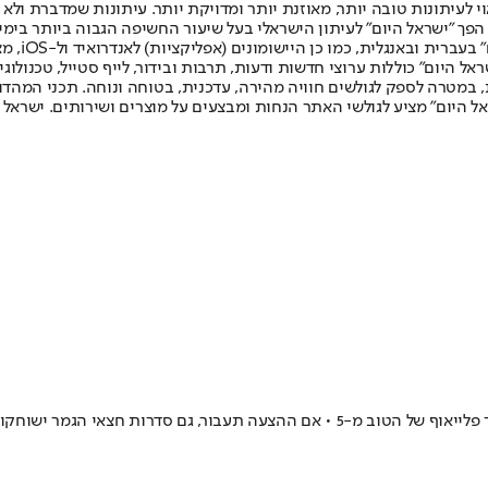
לעיתונות טובה יותר, מאוזנת יותר ומדויקת יותר. עיתונות שמדברת ולא צ
שלום. המהדורה המודפסת הראשונה פורסמה ב-30 ביולי 2007, וב-2010 הפך "ישראל היום" לעיתון הישראלי בעל שי
לחמנוביץ,
ל היום" כוללות ערוצי חדשות ודעות, תרבות ובידור, לייף סטייל, טכנולוגיה
ברית, במטרה לספק לגולשים חוויה מהירה, עדכנית, בטוחה ונוחה. תכני המה
ל היום" מציע לגולשי האתר הנחות ומבצעים על מוצרים ושירותים. ישראל 
רות חצאי הגמר ישוחקו באותה שיטה