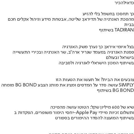
כדאי
להכיר
כך תחסכו בחשמל בלי להזיע
מהפכת האנרגיה של תדיראן: שליטה, אבטחת מידע וניהול אקלים חכם
בבית
בשיתוף TADIRAN
בצל איומי איראן: כך נערך משק האנרגיה
פסגת האנרגיה במעמד שגריר ארה"ב, שר האנרגיה ובכירי התעשייה
בישראל ובעולם
בשיתוף המכון הישראלי לאנרגיה ולסביבה
צובעים את הבית? אל תעשו את הטעות הזו
מומחה BG BOND עושה סדר על המדפים ומציג את מותג הצבע SIMPLY
בשיתוף BG BOND
שיא של 600 מיליון שקל: הטוטו עושה מהפיכה
יחסי הימור משופרים, הפקדות ב-Apple Pay ותשלום זכיות מיידי
בשיתוף המועצה להסדר ההימורים בספורט