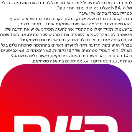
להיות ה-בן אדם, לא בשביל לזרום איתנו. יכול להיות שאם הוא היה בברלי
של ה-NBA אצלנו, זה היה עובד יותר טוב".
פטריק בברלי,צילום: אלן שיבר
גינת, קפטן הנבחרת שלא ישחק בחלון הקרוב בעקבות פציעה, הוסיף:
"הוא מאוד שונה מכל מה שאי פעם שיחקתי איתו - באופי, בשיח,
ברעשנות. תמיד יש לו מה להגיד, איך להעיר, תמיד משמיע את הדעה שלו,
ולפעמים לא בא לך לשמוע. לפעמים אתה מרגיש שזה מוגזם. אני מאוד שמח
על התקופה איתו. הוא נתן לנו הרבה, גם כאנשים וגם כשחקנים".
בברלי הגיע בקול תרועה רמה למועדון האדום בהחתמה שהכתה גלים בכל
העולם. הוא העמיד ממוצעים של 10.7 נקודות, 4.2 ריבאונדים, 4.6 אסיסטים
ו-1.4 חטיפות ב-14 משחקים העונה ביורוקאפ, כאשר בליגה רשם 9.4
נקודות, 3.3 ריבאונדים ו-3.4 אסיסטים בתשעה משחקים.