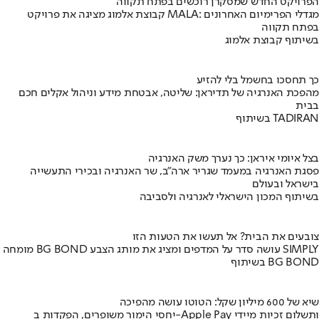
הפרויקט החדש שמסקרן רוכשים בפתח תקווה
קבוצת אלמוג מציגה את פרויקט MALA: מגדלי הפרימיום האחרונים
בפתח תקווה
בשיתוף קבוצת אלמוג
כך תחסכו בחשמל בלי להזיע
מהפכת האנרגיה של תדיראן: שליטה, אבטחת מידע וניהול אקלים חכם
בבית
בשיתוף TADIRAN
בצל איומי איראן: כך נערך משק האנרגיה
פסגת האנרגיה במעמד שגריר ארה"ב, שר האנרגיה ובכירי התעשייה
בישראל ובעולם
בשיתוף המכון הישראלי לאנרגיה ולסביבה
צובעים את הבית? אל תעשו את הטעות הזו
מומחה BG BOND עושה סדר על המדפים ומציג את מותג הצבע SIMPLY
בשיתוף BG BOND
שיא של 600 מיליון שקל: הטוטו עושה מהפיכה
יחסי הימור משופרים, הפקדות ב-Apple Pay ותשלום זכיות מיידי