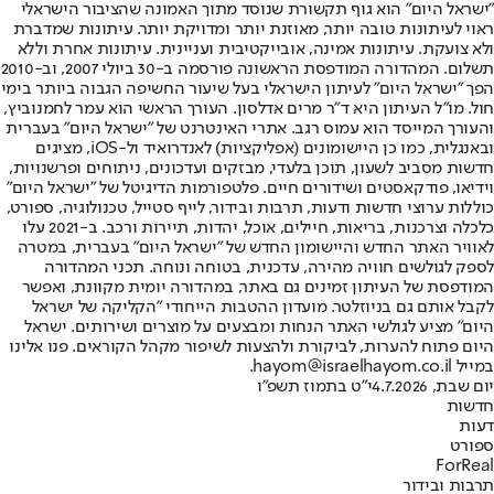
"ישראל היום" הוא גוף תקשורת שנוסד מתוך האמונה שהציבור הישראלי
ראוי לעיתונות טובה יותר, מאוזנת יותר ומדויקת יותר. עיתונות שמדברת
ולא צועקת. עיתונות אמינה, אובייקטיבית ועניינית. עיתונות אחרת וללא
תשלום. המהדורה המודפסת הראשונה פורסמה ב-30 ביולי 2007, וב-2010
הפך "ישראל היום" לעיתון הישראלי בעל שיעור החשיפה הגבוה ביותר בימי
חול. מו"ל העיתון היא ד"ר מרים אדלסון. העורך הראשי הוא עמר לחמנוביץ,
והעורך המייסד הוא עמוס רגב. אתרי האינטרנט של "ישראל היום" בעברית
ובאנגלית, כמו כן היישומונים (אפליקציות) לאנדרואיד ול-iOS, מציגים
חדשות מסביב לשעון, תוכן בלעדי, מבזקים ועדכונים, ניתוחים ופרשנויות,
וידיאו, פודקאסטים ושידורים חיים. פלטפורמות הדיגיטל של "ישראל היום"
כוללות ערוצי חדשות ודעות, תרבות ובידור, לייף סטייל, טכנולוגיה, ספורט,
כלכלה וצרכנות, בריאות, חיילים, אוכל, יהדות, תיירות ורכב. ב-2021 עלו
לאוויר האתר החדש והיישומון החדש של "ישראל היום" בעברית, במטרה
לספק לגולשים חוויה מהירה, עדכנית, בטוחה ונוחה. תכני המהדורה
המודפסת של העיתון זמינים גם באתר, במהדורה יומית מקוונת, ואפשר
לקבל אותם גם בניוזלטר. מועדון ההטבות הייחודי "הקליקה של ישראל
היום" מציע לגולשי האתר הנחות ומבצעים על מוצרים ושירותים. ישראל
היום פתוח להערות, לביקורת ולהצעות לשיפור מקהל הקוראים. פנו אלינו
במייל hayom@israelhayom.co.il.
יום שבת, 4.7.2026
י"ט בתמוז תשפ"ו
חדשות
דעות
ספורט
ForReal
תרבות ובידור