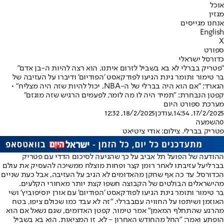
אוכל
מגזין
אנחנו מגייסים
English
X
ספורט
כדורסל ישראלי
"פטריק בברלי לא בא בשביל לזרום איתנו, הוא רצה להיות ה-בן אדם"
בר טימור ותומר גינת הגיעו לפודקאסט 'הפודיום' ודיברו על העזיבה של
הגארד: "אם הוא היה בברלי של ה-NBA, יכול להיות שזה היה מצליח" •
קפטן הנבחרת: "תמיד היה לו מה לומר, לפעמים הרגיש שזה מוגזם"
מערכת ספורט היום
17/2/2025, 14:54
,עודכן
18/2/2025, 12:32
0
השמעה
פטריק בברלי. צילום: אודי ציטיאט
ההודעה של הפועל תל אביב על כך ש
הגיעה לסיכום הדדי עם פטריק
בברלי
על עזיבתו לאחר רומן קצר ופחות מוצלח ממשיכה להעסיק את עולם
הכדורסל. עד כה אף שחקן מהאדומים לא הגיב על העזיבה, אבל כעת שניים
מהישראלים הבולטים של הקבוצה חשפו קצת יותר מאחורי הקלעים.
בר טימור ותומר גינת הגיעו לפודקאסט 'הפודיום' עם אורן יוסיפוביץ' ושי
האוזמן ושיתפו על החוויה עם
בברלי
. "זה לא עבד כמו שכולם ציפו, בטח
מהרגע שהתחלף המאמן" אמר טימור, קפטן האדומים, שגם נשאל אם הוא
הופתע ואמר: "החל מהחודש האחרון - לא. זו המציאות. הוא בא בשביל