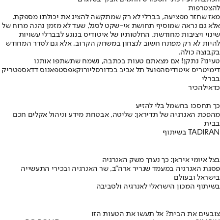
להצטרפות
מאז שחזר מפציעה, בברלי לא רק שמתקשה להציג את יכולתו מספקת,
אלא גם נראה שמוסיף תחושת אי-שקט לסגל, שעד לא מזמן נהנה מרוח של
שינוי ויציבות מחודשת. החלטותיו של איטודיס בנוגע לבברלי עשויות
להיות לא רק מפתח חשוב לנצחון במשחק הקרוב, אלא גם לסדר המחודש
בקבוצה כולה.
טעינו? נתקן! אם מצאתם טעות בכתבה, נשמח שתשתפו אותנו
דימיטריס איטודיס
הפועל תל אביב בכדורסל
יורוקאפ
סטפאנוס דדאס
פטריק
בברלי
כדאי
להכיר
כך תחסכו בחשמל בלי להזיע
מהפכת האנרגיה של תדיראן: שליטה, אבטחת מידע וניהול אקלים חכם
בבית
בשיתוף TADIRAN
בצל איומי איראן: כך נערך משק האנרגיה
פסגת האנרגיה במעמד שגריר ארה"ב, שר האנרגיה ובכירי התעשייה
בישראל ובעולם
בשיתוף המכון הישראלי לאנרגיה ולסביבה
צובעים את הבית? אל תעשו את הטעות הזו