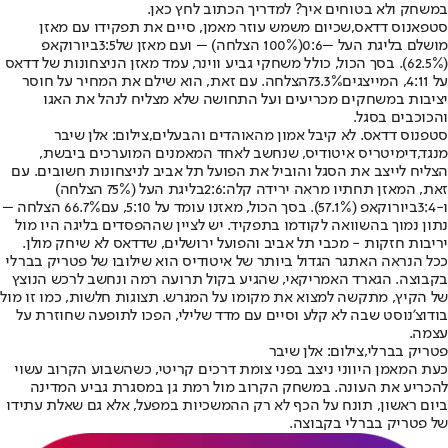
במשחק ולא בטוחים איך? למדריך הכתוב לחץ כאן
.
סטפאנוס דדאס,
שכיום משמש עוזר מאמן, סיים את תפקידו עם מאזן
מושלם בליגת העל –
0:6
(100% הצלחה) – ועם מאזן של
3:5
ביורוקאפ
(62.5%). בסך הכול, כולל משחקי גביע ווינר, עמד מאזן הניצחונות של דדאס
על 4:11, המייצגים
73.3%
הצלחה. עם זאת, הוא שילם את המחיר על חוסר
יציבות במשחקים מכריעים ועל התחושה שלא מצליח לנהל את האגו
והכוכבים בסגל.
סטפנוס דדאס. לא קיבל אמון מהאוהדים והבעלים,צילום: אלן שיבר
מנגד,
דימיטריס איטודיס
, שנחשב לאחד המאמנים המוערכים ביבשת,
הצליח לייצב את הסגל והוביל את הפועל תל אביב לניצחונות חשובים. עם
זאת, המאזן תחתיו מראה ירידה קלה:
2:6
בליגת העל (75% הצלחה)
ו-
3:4
ביורוקאפ (57.1%). בסך הכול, מאזנו עומד על 5:10, עם
66.7
% הצלחה –
נתון נמוך בהשוואה לקודמו בתפקיד. יש לציין שההפסדים בליגה היו מול
יריבות חזקות - מכבי תל אביב והפועל ירושלים, שדדאס לא שיחק מולן.
ככל הנראה האתגר הגדול ביותר של איטודיס הוא שילובו של פטריק בברלי
בקבוצה. הגארד האמריקאי, שהגיע בקול תרועה רמה ונחשב לרכש הנוצץ
של הקיץ, מתקשה למצוא את מקומו על המגרש. תצוגות חלשות, כמו זו מול
בודוצ'נוסט שבה לא קלע וסיים עם מדד שלילי, הפכו לתופעה שחוזרת על
עצמה.
פטריק בברלי,צילום: אלן שיבר
כעת המאמן היווני ניצב בפני צומת דרכים קריטי, כשהשבוע הקרוב עשוי
להכריע את העונה. במשחק הקרוב מול רמת גן במסגרת גביע המדינה
ביום ראשון, תונח על הכף לא רק ההמשכיות במפעל, אלא גם שאלת עתידו
של פטריק בברלי בקבוצה.