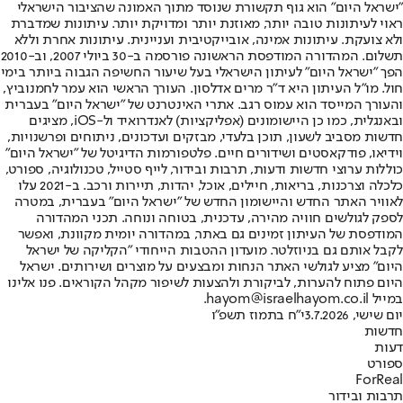
"ישראל היום" הוא גוף תקשורת שנוסד מתוך האמונה שהציבור הישראלי
ראוי לעיתונות טובה יותר, מאוזנת יותר ומדויקת יותר. עיתונות שמדברת
ולא צועקת. עיתונות אמינה, אובייקטיבית ועניינית. עיתונות אחרת וללא
תשלום. המהדורה המודפסת הראשונה פורסמה ב-30 ביולי 2007, וב-2010
הפך "ישראל היום" לעיתון הישראלי בעל שיעור החשיפה הגבוה ביותר בימי
חול. מו"ל העיתון היא ד"ר מרים אדלסון. העורך הראשי הוא עמר לחמנוביץ,
והעורך המייסד הוא עמוס רגב. אתרי האינטרנט של "ישראל היום" בעברית
ובאנגלית, כמו כן היישומונים (אפליקציות) לאנדרואיד ול-iOS, מציגים
חדשות מסביב לשעון, תוכן בלעדי, מבזקים ועדכונים, ניתוחים ופרשנויות,
וידיאו, פודקאסטים ושידורים חיים. פלטפורמות הדיגיטל של "ישראל היום"
כוללות ערוצי חדשות ודעות, תרבות ובידור, לייף סטייל, טכנולוגיה, ספורט,
כלכלה וצרכנות, בריאות, חיילים, אוכל, יהדות, תיירות ורכב. ב-2021 עלו
לאוויר האתר החדש והיישומון החדש של "ישראל היום" בעברית, במטרה
לספק לגולשים חוויה מהירה, עדכנית, בטוחה ונוחה. תכני המהדורה
המודפסת של העיתון זמינים גם באתר, במהדורה יומית מקוונת, ואפשר
לקבל אותם גם בניוזלטר. מועדון ההטבות הייחודי "הקליקה של ישראל
היום" מציע לגולשי האתר הנחות ומבצעים על מוצרים ושירותים. ישראל
היום פתוח להערות, לביקורת ולהצעות לשיפור מקהל הקוראים. פנו אלינו
במייל hayom@israelhayom.co.il.
יום שישי, 3.7.2026
י"ח בתמוז תשפ"ו
חדשות
דעות
ספורט
ForReal
תרבות ובידור