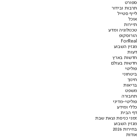
ספורט
תרבות ובידור
לייף סטייל
אוכל
תיירות
טכנולוגיה ומדע
הורוסקופ
ForReal
מגזין השבוע
דעות
חדשות בארץ
חדשות בעולם
פוליטי
ביטחוני
חינוך
בריאות
משפט
תחבורה
פוליטי-מדיני
כללי ומידע
דף הבית
זמני כניסת וצאת שבת
מגזין השבוע
בחירות 2026
אודות