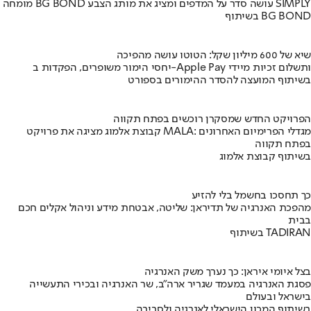
מומחה BG BOND עושה סדר על המדפים ומציג את מותג הצבע SIMPLY
בשיתוף BG BOND
שיא של 600 מיליון שקל: הטוטו עושה מהפיכה
יחסי הימור משופרים, הפקדות ב-Apple Pay ותשלום זכיות מיידי
בשיתוף המועצה להסדר ההימורים בספורט
הפרויקט החדש שמסקרן רוכשים בפתח תקווה
קבוצת אלמוג מציגה את פרויקט MALA: מגדלי הפרימיום האחרונים
בפתח תקווה
בשיתוף קבוצת אלמוג
כך תחסכו בחשמל בלי להזיע
מהפכת האנרגיה של תדיראן: שליטה, אבטחת מידע וניהול אקלים חכם
בבית
בשיתוף TADIRAN
בצל איומי איראן: כך נערך משק האנרגיה
פסגת האנרגיה במעמד שגריר ארה"ב, שר האנרגיה ובכירי התעשייה
בישראל ובעולם
בשיתוף המכון הישראלי לאנרגיה ולסביבה