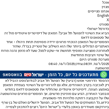
אוכל
מגזין
אנחנו מגייסים
English
X
ספורט
כדורסל ישראלי
הביא את השינוי להפועל תל אביב? המאזן של דימיטריס איטודיס מול זה
של סטפאנוס דדאס
המספרים של המאמן הנוכחי מראים ירידה מסוימת תחת ניהולו • אחד
האתגרים הגדולים ביותר שלו הוא השילוב של פטריק בברלי, שחזר
לאחרונה מפציעה ומוסיף תחושת אי-שקט לסגל, שעד לא מזמן נהנה מרוח
של שינוי ויציבות מחודשת
מערכת ספורט היום
16/1/2025, 08:39
,עודכן
16/1/2025, 08:40
0
השמעה
ההפסד הדרמטי אמש (רביעי) של הפועל תל אביב לבודוצ'נוסט הוביל לא
רק לאכזבה בקרב האוהדים, אלא גם להרהורים על השינוי בעמדת המאמן
באמצע העונה. דימיטריס איטודיס, שהחליף את סטפאנוס דדאס בחודש
נובמבר האחרון, הגיע עם מוניטין מרשים, אך המספרים מראים שההשפעה
שלו על הקבוצה רחוקה מלהיות חד-משמעית.
כידוע,
כל המשחקים של הפועל תל אביב, הפועל ירושלים ואולם של בן שרף
ביורוקאפ משודרים באופן בלעדי ב"ישראל היום"
.
רוצים להתכונן לצפייה