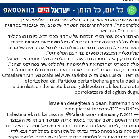
חודש לפני המשחק:
הארגון הפרו פלשתיני-ספרדי, "פלסטינאקין
אלקרטסונה", קורא להחרים את המשחק של מכבי תל אביב נגד בסקוניה
בספרד ב-7 בפברואר.
הארגון האנטישמי הפיץ תמונות של שחקני מכבי ת"א, כיום ובעבר, לצד
חיילי צה"ל בכרזה שפרסם והכריז: "ישראל משתמשת באירועי תרבות
וספורט כדי לנקות את תדמיתה בעולם וכדי לנרמל את קיומה של מדינה
קולוניאלית המבצעת פשעים נגד העם הפלשתיני".
פלסטינרקין אלקרטסונה מדגישה כי נורמליזציה של היחסים עם ישראל,
כולל הספורט, "מחזקת את הלגיטימיות שלה להמשיך בפרויקט הציוני".
מסיבה זו, הם טוענים "שסיום מערכות היחסים חייבת להיות מוחלטת".
Otsailaren 7an Maccabi Tel Aviv saskibaloi taldea Euskal Herrira
etortzekoa da. Partidua bertan behera geratu dadila
aldarrikatzen dugu, eta berau gelditzeko mobilizatzera eta
borrokatzera dei egiten dugu.
Israelen desegitera bidean, harreman oro
eten!
pic.twitter.com/DOptxD7Dc3
January 7, 2025
— Palestinarekin Elkartasuna (@Palestinarekin)
לאורך השנים נחשב הפרננדו בואסה ארנה, מגרשה הביתי של הקבוצה
מוויטוריה, לאחד האולמות העוינים ביותר את ישראל, ומשחקי הצהובים
שם מלווים באבטחה כבדה ובדגלי פלשתין רבים בקהל, דבר שבא לידי
ביטוי ביתר שאת בשל מלחמת חרבות ברזל והשפעותיה על דעת הקהל