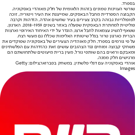
בספרד.
שורשי העוינות טמונים בזהות הלאומית של חלק מאוהדי באסקוניה
.
הקבוצה הספרדית מחבל הבאסקים, שמייצגת את העיר ויטוריה, זוכה
לפופולריות גבוהה בקרב צעירים בעיר שחשים אהדה, הזדהות וקרבה
פוליטית למחתרת הבאסקית שפעלה באזור בשנים 2018-1959. הארגון,
ששאף להשיג עצמאות לחבל ארצו, הוגדר על ידי האיחוד האירופי וארצות
הברית כארגון טרור בגלל שיטותיו האלימות שכללו גם מעשי רצח.
על פי גורמים בספרד, חלק מאוהדיה הצעירים של באסקוניה שפוקדים את
משחקי קבוצה ומוחים נגד הצהובים עושים זאת כהזדהות עם הפלשתינים
ומאבקם ורואים בהם שותפי גורל, מעין ברית מיעוטים שלתחושתם הם
מרגישים חלק ממנה.
אוהדי באסקוניה עם דגלי פלשתין, במשחק בפברואר,צילום: Getty
Images