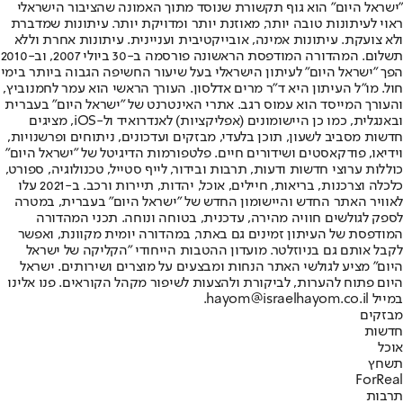
"ישראל היום" הוא גוף תקשורת שנוסד מתוך האמונה שהציבור הישראלי
ראוי לעיתונות טובה יותר, מאוזנת יותר ומדויקת יותר. עיתונות שמדברת
ולא צועקת. עיתונות אמינה, אובייקטיבית ועניינית. עיתונות אחרת וללא
תשלום. המהדורה המודפסת הראשונה פורסמה ב-30 ביולי 2007, וב-2010
הפך "ישראל היום" לעיתון הישראלי בעל שיעור החשיפה הגבוה ביותר בימי
חול. מו"ל העיתון היא ד"ר מרים אדלסון. העורך הראשי הוא עמר לחמנוביץ,
והעורך המייסד הוא עמוס רגב. אתרי האינטרנט של "ישראל היום" בעברית
ובאנגלית, כמו כן היישומונים (אפליקציות) לאנדרואיד ול-iOS, מציגים
חדשות מסביב לשעון, תוכן בלעדי, מבזקים ועדכונים, ניתוחים ופרשנויות,
וידיאו, פודקאסטים ושידורים חיים. פלטפורמות הדיגיטל של "ישראל היום"
כוללות ערוצי חדשות ודעות, תרבות ובידור, לייף סטייל, טכנולוגיה, ספורט,
כלכלה וצרכנות, בריאות, חיילים, אוכל, יהדות, תיירות ורכב. ב-2021 עלו
לאוויר האתר החדש והיישומון החדש של "ישראל היום" בעברית, במטרה
לספק לגולשים חוויה מהירה, עדכנית, בטוחה ונוחה. תכני המהדורה
המודפסת של העיתון זמינים גם באתר, במהדורה יומית מקוונת, ואפשר
לקבל אותם גם בניוזלטר. מועדון ההטבות הייחודי "הקליקה של ישראל
היום" מציע לגולשי האתר הנחות ומבצעים על מוצרים ושירותים. ישראל
היום פתוח להערות, לביקורת ולהצעות לשיפור מקהל הקוראים. פנו אלינו
במייל hayom@israelhayom.co.il.
מבזקים
חדשות
אוכל
תשחץ
ForReal
תרבות