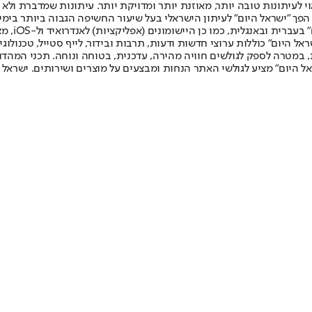
לעיתונות טובה יותר, מאוזנת יותר ומדויקת יותר. עיתונות שמדברת ולא צ
שלום. המהדורה המודפסת הראשונה פורסמה ב-30 ביולי 2007, וב-2010 הפך "ישראל היום" לעיתון הישראלי בעל שי
לחמנוביץ,
ל היום" כוללות ערוצי חדשות ודעות, תרבות ובידור, לייף סטייל, טכנולוגיה
ברית, במטרה לספק לגולשים חוויה מהירה, עדכנית, בטוחה ונוחה. תכני המה
ל היום" מציע לגולשי האתר הנחות ומבצעים על מוצרים ושירותים. ישראל 