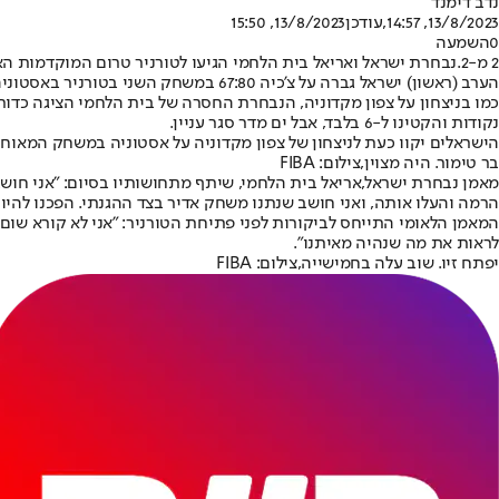
נדב דימנד
13/8/2023, 14:57
,עודכן
13/8/2023, 15:50
0
השמעה
2 מ-2.
נבחרת ישראל ואריאל בית הלחמי הגיעו לטורניר טרום המוקדמות האו
הערב (ראשון) ישראל גברה על צ'כיה 67:80 במשחק השני בטורניר באסטוניה, ועלתה למאזן של 0:2 לקראת המשחק האחרון בבית המוקדם מול המארחת.
נקודות והקטינו ל-6 בלבד, אבל ים מדר סגר עניין.
הישראלים יקוו כעת לניצחון של צפון מקדוניה על אסטוניה במשחק המאוחר
בר טימור. היה מצוין,צילום: FIBA
מאמן נבחרת ישראל,
אריאל בית הלחמי
, שיתף מתחושותיו בסיום: "אני חו
הרמה והעלו אותה, ואני חושב שנתנו משחק אדיר בצד ההגנתי. הפכנו להיו
המאמן הלאומי התייחס לביקורות לפני פתיחת הטורניר: "אני לא קורא שום ד
לראות את מה שנהיה מאיתנו".
יפתח זיו. שוב עלה בחמישייה,צילום: FIBA