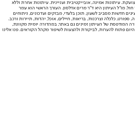
ועקת. עיתונות אמינה, אובייקטיבית ועניינית. עיתונות אחרת וללא
עור החשיפה הגבוה ביותר בימי חול. מו"ל העיתון היא ד"ר מרים אדלסון. העורך הראשי הוא עמר
 והעורך המייסד הוא עמוס רגב. אתרי האינטרנט של "ישראל היום" בעברית ובאנגלית, כמו כן היישומונים (אפליקציות) לאנדרואיד ול-iOS, מציגים חדשות מסביב לשעון, תוכן בלעדי, מבזקים ועדכונים, ניתוחים
, ספורט, כלכלה וצרכנות, בריאות, חיילים, אוכל, יהדות, תיירות ורכב.
דורה המודפסת של העיתון זמינים גם באתר, במהדורה יומית מקוונת,
היום פתוח להערות, לביקורת ולהצעות לשיפור מקהל הקוראים. פנו אלינו