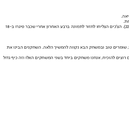
יאה.
כמו בניצחון על צפון מקדוניה, הנבחרת החסרה של בית הלחמי הציגה כדורסל מצוין, בעיקר במחצית הראשונה, בהובלתם של ים מדר (27) ובר טימור (22). הצ'כים הצליחו לחזור לתמונה ברבע האחרון אחרי שכבר פיגרו ב-18
י, שומרים טוב ובמשחק הבא נקווה להמשיך הלאה. השחקנים הבינו את
ם רוצים להוכיח, אנחנו משחקים ביחד בשני המשחקים האלו וזה כיף גדול