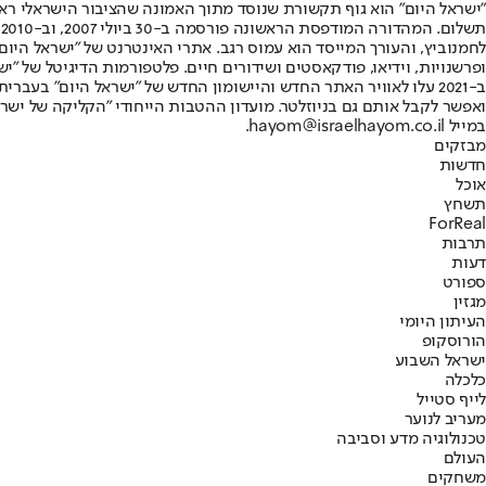
"ישראל היום" הוא גוף תקשורת שנוסד מתוך האמונה שהציבור הישראלי ראוי 
ת
ופרשנויות, וידיאו, פודקאסטים ושידורים חיים. פלטפורמות הדיגיטל של "ישרא
ב-2021 עלו לאוויר האתר החדש והיישומון החדש של "ישראל היום" בע
ואפשר לקבל אותם גם בניוזלטר. מועדון ההטבות הייחודי "הקליקה של ישרא
במייל hayom@israelhayom.co.il.
מבזקים
חדשות
אוכל
תשחץ
ForReal
תרבות
דעות
ספורט
מגזין
העיתון היומי
הורוסקופ
ישראל השבוע
כלכלה
לייף סטייל
מעריב לנוער
טכנולוגיה מדע וסביבה
העולם
משחקים