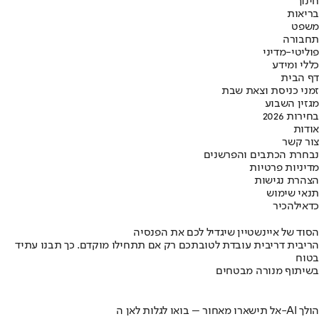
חינוך
בריאות
משפט
תחבורה
פוליטי-מדיני
כללי ומידע
דף הבית
זמני כניסת וצאת שבת
מגזין השבוע
בחירות 2026
אודות
צור קשר
נבחרת הכתבים והפרשנים
מדיניות פרטיות
הצהרת נגישות
תנאי שימוש
כדאי
להכיר
הסוד של איינשטיין שיגדיל לכם את הפנסיה
הריבית דריבית עובדת לטובתכם רק אם תתחילו מוקדם. כך תבנו עתיד
בטוח
בשיתוף מנורה מבטחים
אל תישארו מאחור – בואו לגלות לאן ה-AI הולך