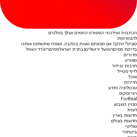
הכתבות ועידכוני הספורט החמים אצלך בטלגרם
להצטרפות
טעינו? נתקן! אם מצאתם טעות בכתבה, נשמח שתשתפו אותנו
בדיקת סמים
הפועל ירושלים
נבחרת ישראל
סמים
ריצ'רד האוול
מדורים
ספורט
תרבות ובידור
לייף סטייל
אוכל
תיירות
טכנולוגיה ומדע
הורוסקופ
ForReal
מגזין השבוע
דעות
חדשות בארץ
חדשות בעולם
פוליטי
ביטחוני