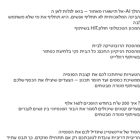
אל תישארו מאחור – בואו לגלות לאן ה-AI הולך
הבינה המלאכותית לא תחליף אנשים, היא תחליף את מי שלא משתמש
בה!
בשיתוף HIT,המכון הטכנולוגי חולון
מהפכת הרובוטיקה לבית
מהפכת הניקיון החכם: כל הבית נקי בלחיצת כפתור
בשיתוף רונלייט
הטעויות שיחתכו לכם את קצבת הפנסיה
ממשיכת כספים ועד חוסר תכנון – הצעדים שיצילו את הכסף שלכם
בשיתוף מנורה מבטחים
איך 200 ש"ח בחודש הופכים ל140 אלף ?
צעדים קטנים שיכולים לסגור את הבור הפנסיוני בין נשים לגברים
בשיתוף מנורה מבטחים
הסוד של איינשטיין שיגדיל לכם את הפנסיה
הריבית דריבית עובדת לטובתכם רק אם תתחילו מוקדם. כך תבנו עתיד