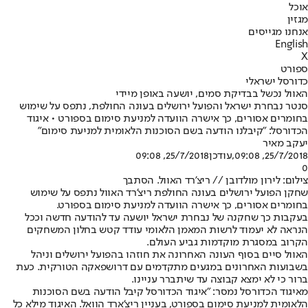
אוכל
מגזין
אנחנו מגייסים
English
X
ספורט
כדורסל ישראלי
האוול נכשל בבדיקת סמים, יושעה באופן מיידי
סנטר נבחרת ישראל והפועל ירושלים בעונה החולפת, נתפס על שימוש
בחומרים אסורים, כך אישרה הוועדה למניעת סימום בספורט • איגוד
הכדורסל: "קיבלנו הודעה בשם הסוכנות הלאומית למניעת סימום"
יעקב מאיר
25/7/2018, 09:08
,עודכן
25/7/2018, 09:08
0
צילום: לירון מולדובן // ריצ'רד האוול. הסתבך
שחקן הפועל ירושלים בעונה החולפת ריצ'רד האוול נתפס על שימוש
בחומרים אסורים, כך אישרה הוועדה למניעת סימום בספורט.
בעקבות כך שחקנה של נבחרת ישראל יושעה עד להודעה חדשה וככל
הנראה לא יעמוד לרשות המאמן הלאומי עודד קטש בחלון המשחקים
הקרוב במסגרת מוקדמות גביע העולם.
האוול סיים בסוף העונה האחרונה את חוזהו בהפועל ירושלים וניהל
בשבועות האחרונים במגעים מתקדמים עם דרושפאקה הטורקית. כעת
ברור כי לא ימצא קבוצה עד שיתברר עניינו.
מאיגוד הכדורסל נמסר: "איגוד הכדורסל קיבל הודעה בשם הסוכנות
הלאומית למניעת סימום בספורט, בעניין ריצ'ארד הוואל. האיגוד מילא כל