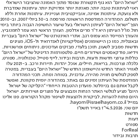
"ישראל היום" הוא גוף תקשורת שנוסד מתוך האמונה שהציבור הישראלי
ראוי לעיתונות טובה יותר, מאוזנת יותר ומדויקת יותר. עיתונות שמדברת
ולא צועקת. עיתונות אמינה, אובייקטיבית ועניינית. עיתונות אחרת וללא
תשלום. המהדורה המודפסת הראשונה פורסמה ב-30 ביולי 2007, וב-2010
הפך "ישראל היום" לעיתון הישראלי בעל שיעור החשיפה הגבוה ביותר בימי
חול. מו"ל העיתון היא ד"ר מרים אדלסון. העורך הראשי הוא עמר לחמנוביץ,
והעורך המייסד הוא עמוס רגב. אתרי האינטרנט של "ישראל היום" בעברית
ובאנגלית, כמו כן היישומונים (אפליקציות) לאנדרואיד ול-iOS, מציגים
חדשות מסביב לשעון, תוכן בלעדי, מבזקים ועדכונים, ניתוחים ופרשנויות,
וידיאו, פודקאסטים ושידורים חיים. פלטפורמות הדיגיטל של "ישראל היום"
כוללות ערוצי חדשות ודעות, תרבות ובידור, לייף סטייל, טכנולוגיה, ספורט,
כלכלה וצרכנות, בריאות, חיילים, אוכל, יהדות, תיירות ורכב. ב-2021 עלו
לאוויר האתר החדש והיישומון החדש של "ישראל היום" בעברית, במטרה
לספק לגולשים חוויה מהירה, עדכנית, בטוחה ונוחה. תכני המהדורה
המודפסת של העיתון זמינים גם באתר, במהדורה יומית מקוונת, ואפשר
לקבל אותם גם בניוזלטר. מועדון ההטבות הייחודי "הקליקה של ישראל
היום" מציע לגולשי האתר הנחות ומבצעים על מוצרים ושירותים. ישראל
היום פתוח להערות, לביקורת ולהצעות לשיפור מקהל הקוראים. פנו אלינו
במייל hayom@israelhayom.co.il.
יום שני, 4.5.2026
י"ז באייר תשפ"ו
חדשות
דעות
ספורט
ForReal
תרבות ובידור