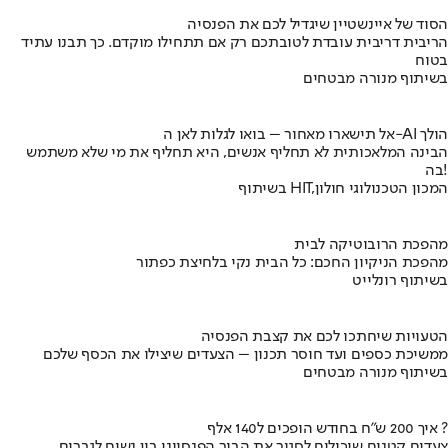
הסוד של איינשטיין שיגדיל לכם את הפנסיה
הריבית דריבית עובדת לטובתכם רק אם תתחילו מוקדם. כך תבנו עתיד
בטוח
בשיתוף מנורה מבטחים
אל תישארו מאחור – בואו לגלות לאן ה-AI הולך
הבינה המלאכותית לא תחליף אנשים, היא תחליף את מי שלא משתמש
בה!
בשיתוף HIT,המכון הטכנולוגי חולון
מהפכת הרובוטיקה לבית
מהפכת הניקיון החכם: כל הבית נקי בלחיצת כפתור
בשיתוף רונלייט
הטעויות שיחתכו לכם את קצבת הפנסיה
ממשיכת כספים ועד חוסר תכנון – הצעדים שיצילו את הכסף שלכם
בשיתוף מנורה מבטחים
איך 200 ש"ח בחודש הופכים ל140 אלף ?
צעדים קטנים שיכולים לסגור את הבור הפנסיוני בין נשים לגברים