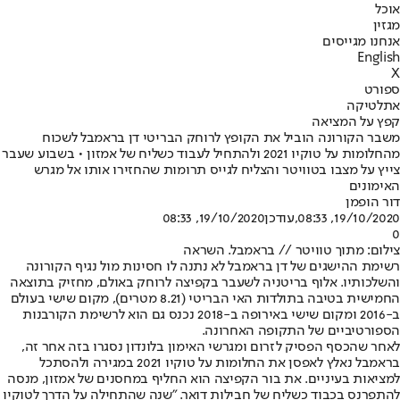
אוכל
מגזין
אנחנו מגייסים
English
X
ספורט
אתלטיקה
קפץ על המציאה
משבר הקורונה הוביל את הקופץ לרוחק הבריטי דן בראמבל לשכוח
מהחלומות על טוקיו 2021 ולהתחיל לעבוד כשליח של אמזון • בשבוע שעבר
צייץ על מצבו בטוויטר והצליח לגייס תרומות שהחזירו אותו אל מגרש
האימונים
דור הופמן
19/10/2020, 08:33
,עודכן
19/10/2020, 08:33
0
צילום: מתוך טוויטר // בראמבל. השראה
רשימת ההישגים של דן בראמבל לא נתנה לו חסינות מול נגיף הקורונה
והשלכותיו. אלוף בריטניה לשעבר בקפיצה לרוחק באולם, מחזיק בתוצאה
החמישית בטיבה בתולדות האי הבריטי (‭8.21‬ מטרים), מקום שישי בעולם
ב-‭2016‬ ומקום שישי באירופה ב-‭2018‬ נכנס גם הוא לרשימת הקורבנות
הספורטיביים של התקופה האחרונה.
לאחר שהכסף הפסיק לזרום ומגרשי האימון בלונדון נסגרו בזה אחר זה,
בראמבל נאלץ לאפסן את החלומות על טוקיו 2021 במגירה ולהסתכל
למציאות בעיניים. את בור הקפיצה הוא החליף במחסנים של אמזון, מנסה
להתפרנס בכבוד כשליח של חבילות דואר. "שנה שהתחילה על הדרך לטוקיו