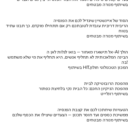
בשיתוף מנורה מבטחים
הסוד של איינשטיין שיגדיל לכם את הפנסיה
הריבית דריבית עובדת לטובתכם רק אם תתחילו מוקדם. כך תבנו עתיד
בטוח
בשיתוף מנורה מבטחים
אל תישארו מאחור – בואו לגלות לאן ה-AI הולך
הבינה המלאכותית לא תחליף אנשים, היא תחליף את מי שלא משתמש
בה!
בשיתוף HIT,המכון הטכנולוגי חולון
מהפכת הרובוטיקה לבית
מהפכת הניקיון החכם: כל הבית נקי בלחיצת כפתור
בשיתוף רונלייט
הטעויות שיחתכו לכם את קצבת הפנסיה
ממשיכת כספים ועד חוסר תכנון – הצעדים שיצילו את הכסף שלכם
בשיתוף מנורה מבטחים