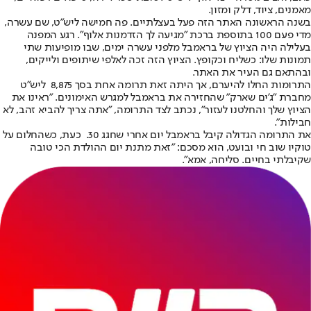
מאמנים, ציוד, דלק ומזון.
בשנה הראשונה האתר הזה פעל בעצלתיים. פה חמישה ליש"ט, שם עשרה,
מדי פעם ‭ 100‬בתוספת ברכת "מגיעה לך הזדמנות אלוף". רגע המפנה
בעלילה היה הציוץ של בראמבל מלפני עשרה ימים, שבו מופיעות שתי
תמונות שלו: כשליח וכקופץ. הציוץ הזה זכה לאלפי שיתופים ולייקים,
ובהתאם גם העיר את האתר.
התרומות החלו להיערם, אך היתה זאת תרומה אחת בסך ‭ 8,875‬ ליש"ט
מחברת "ג'ים שארק" שהחזירה את בראמבל למגרש האימונים. "ראינו את
הציוץ שלך והחלטנו לעזור", נכתב לצד התרומה, "אתה צריך להביא זהב, לא
חבילות".
את התרומה הגדולה קיבל בראמבל יום אחרי שחגג ‭ .30‬ כעת, כשהחלום על
טוקיו שוב חי ובועט, הוא מסכם: "זאת מתנת יום ההולדת הכי טובה
שקיבלתי בחיים. סליחה, אמא".