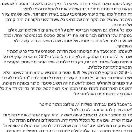
קיבלה מהר מאוד תפנית חדה שמאלה", צייץ בשבוע שעבר והסביר שהשנה
הזאת גבתה ממנו מחיר כבד ואילצה אותו להתאים עצמו למצב.
זה התחיל כמו עוד סיפור ספורטיבי עצוב בעידן הקורונה, אלא שאותו ציוץ
היה זה שהציל את הקריירה של בראמבל, שעוד לפני הקורונה היה קורבן
של נסיבות.
כמו כל אתלט גם הקופץ הבריטי חלם על המשחקים האולימפיים, אולם
במקרה שלו החלום הפך סיוט. את ריו ‭ 2016‬ פספס בסנטימטר אחד, וכמה
שבועות לפני אליפות בריטניה של אותה שנה נפצע בצורה קשה ולא
השתתף.
לטענתו, הוא איבד את הביטחון ואת חדוות הספורט עד כדי כך שהמתין
שנה עד לניסיון הקאמבק. זה לא היה קל, אבל ב-‭2017‬ בראמבל קפץ ארבע
פעמים מעל שמונה מטרים, רק כדי לגלות ששמו הוסר מרשימת הקופצים
הזכאים לתמיכה כלכלית.
ב-‭2018‬ הוא קפץ למרחק של ‭ 8.15 ‬ מטרים והרגיש שהוא חוזר לעצמו, אלא
שאז הספונסר הודיע על ניתוק הקשר ובראמבל נותר לבדו."החלטתי לעבור
עיר מגורים ולהחליף מאמן לראשונה זה תשע שנים", סיפר באותה תקופה,
"השנים האחרונות לימדו אותי המון ואני רוצה לנצל את זה כדי למקד את כל
האנרגיה במשחקים האולימפיים".
בראמבל בזמן עבודתו כשליח // צילום: מתוך טוויטר
"אתה צריך להביא זהב, לא חבילות"
אז בספטמבר 2019 בראמבל עשה מעשה. הוא הקים אתר שאוסף תרומות
עבורו ופירט שם את כל מסלול הקריירה, המכשולים והחלום הגדול של
המשחקים האולימפיים. "אני רוצה שתעזרו לי להפוך את החלום למציאות",
כתב, והציב מטרה ‭ 12 -‬ אלף ליש"ט לטובת שכר דירה, טיפולים רפואיים,