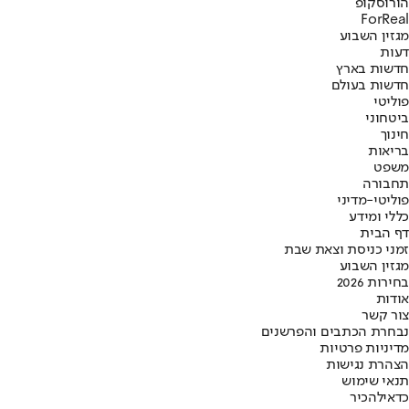
הורוסקופ
ForReal
מגזין השבוע
דעות
חדשות בארץ
חדשות בעולם
פוליטי
ביטחוני
חינוך
בריאות
משפט
תחבורה
פוליטי-מדיני
כללי ומידע
דף הבית
זמני כניסת וצאת שבת
מגזין השבוע
בחירות 2026
אודות
צור קשר
נבחרת הכתבים והפרשנים
מדיניות פרטיות
הצהרת נגישות
תנאי שימוש
כדאי
להכיר