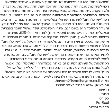
"ישראל היום" הוא גוף תקשורת שנוסד מתוך האמונה שהציבור הישראלי
ראוי לעיתונות טובה יותר, מאוזנת יותר ומדויקת יותר. עיתונות שמדברת
ולא צועקת. עיתונות אמינה, אובייקטיבית ועניינית. עיתונות אחרת וללא
תשלום. המהדורה המודפסת הראשונה פורסמה ב-30 ביולי 2007, וב-2010
הפך "ישראל היום" לעיתון הישראלי בעל שיעור החשיפה הגבוה ביותר בימי
חול. מו"ל העיתון היא ד"ר מרים אדלסון. העורך הראשי הוא עמר לחמנוביץ,
והעורך המייסד הוא עמוס רגב. אתרי האינטרנט של "ישראל היום" בעברית
ובאנגלית, כמו כן היישומונים (אפליקציות) לאנדרואיד ול-iOS, מציגים
חדשות מסביב לשעון, תוכן בלעדי, מבזקים ועדכונים, ניתוחים ופרשנויות,
וידיאו, פודקאסטים ושידורים חיים. פלטפורמות הדיגיטל של "ישראל היום"
כוללות ערוצי חדשות ודעות, תרבות ובידור, לייף סטייל, טכנולוגיה, ספורט,
כלכלה וצרכנות, בריאות, חיילים, אוכל, יהדות, תיירות ורכב. ב-2021 עלו
לאוויר האתר החדש והיישומון החדש של "ישראל היום" בעברית, במטרה
לספק לגולשים חוויה מהירה, עדכנית, בטוחה ונוחה. תכני המהדורה
המודפסת של העיתון זמינים גם באתר, במהדורה יומית מקוונת, ואפשר
לקבל אותם גם בניוזלטר. מועדון ההטבות הייחודי "הקליקה של ישראל
היום" מציע לגולשי האתר הנחות ומבצעים על מוצרים ושירותים. ישראל
היום פתוח להערות, לביקורת ולהצעות לשיפור מקהל הקוראים. פנו אלינו
במייל hayom@israelhayom.co.il.
יום ראשון, 3.5.2026
ט"ז באייר תשפ"ו
חדשות
דעות
ספורט
ForReal
תרבות ובידור