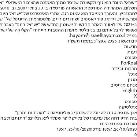
"ישראל היום" הוא גוף תקשורת שנוסד מתוך האמונה שהציבור הישראלי ראוי 
ת
ופרשנויות, וידיאו, פודקאסטים ושידורים חיים. פלטפורמות הדיגיטל של "ישרא
ב-2021 עלו לאוויר האתר החדש והיישומון החדש של "ישראל היום" בע
ואפשר לקבל אותם גם בניוזלטר. מועדון ההטבות הייחודי "הקליקה של ישרא
במייל hayom@israelhayom.co.il.
יום ראשון, 28.6.2026
י"ג בתמוז תשפ"ו
חדשות
דעות
ספורט
ForReal
תרבות ובידור
אוכל
מגזין
אנחנו מגייסים
English
X
ספורט
אתלטיקה
אצן עם פרוטזות לא יוכל להשתתף באולימפיאדה: "מעניקות יתרון"
בית הדין דחה את ערעורו של בלייק ליפר שנולד ללא רגליים: "התותבות בה
מערכת ספורט היום
26/10/2020, 18:47
,עודכן
26/10/2020, 18:47
0