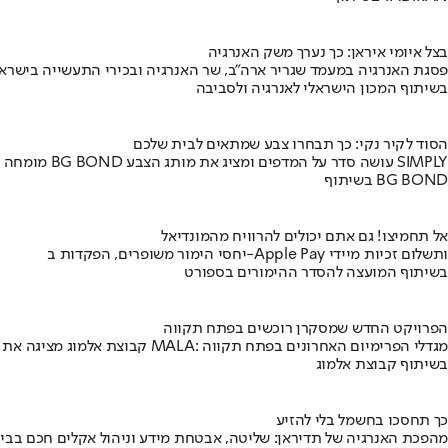
בצל איומי איראן: כך נערך משק האנרגיה
פסגת האנרגיה במעמד שגריר ארה"ב, שר האנרגיה ובכירי התעשייה בישראל
בשיתוף המכון הישראלי לאנרגיה ולסביבה
הסוד לקיר נקי: כך תבחרו צבע שמתאים לבית שלכם
מומחה BG BOND עושה סדר על המדפים ומציג את מותג הצבע SIMPLY
בשיתוף BG BOND
אל תחמיצו! גם אתם יכולים להרוויח מהמונדיאל
יחסי הימור משופרים, הפקדות ב-Apple Pay ותשלום זכיות מיידי
בשיתוף המועצה להסדר ההימורים בספורט
הפרויקט החדש שמסקרן רוכשים בפתח תקווה
קבוצת אלמוג מציגה את פרויקט MALA: מגדלי הפרימיום האחרונים בפתח תקווה
בשיתוף קבוצת אלמוג
כך תחסכו בחשמל בלי להזיע
מהפכת האנרגיה של תדיראן: שליטה, אבטחת מידע וניהול אקלים חכם בבי