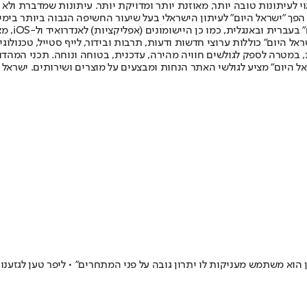
לעיתונות טובה יותר, מאוזנת יותר ומדויקת יותר. עיתונות שמדברת ולא צ
שלום. המהדורה המודפסת הראשונה פורסמה ב-30 ביולי 2007, וב-2010 הפך "ישראל היום" לעיתון הישראלי בעל שי
לחמנוביץ,
ל היום" כוללות ערוצי חדשות ודעות, תרבות ובידור, לייף סטייל, טכנולוגיה
ברית, במטרה לספק לגולשים חוויה מהירה, עדכנית, בטוחה ונוחה. תכני המה
ל היום" מציע לגולשי האתר הנחות ומבצעים על מוצרים ושירותים. ישראל 
ן הוא משתמש מעניקות לו יתרון גובה על פני המתחרים" • ליפר טען לגזענ