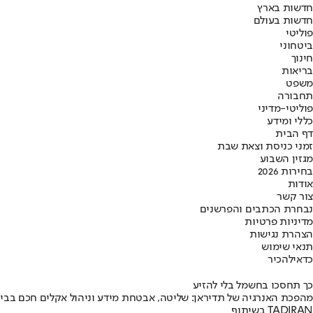
חדשות בארץ
חדשות בעולם
פוליטי
ביטחוני
חינוך
בריאות
משפט
תחבורה
פוליטי-מדיני
כללי ומידע
דף הבית
זמני כניסת וצאת שבת
מגזין השבוע
בחירות 2026
אודות
צור קשר
נבחרת הכתבים והפרשנים
מדיניות פרטיות
הצהרת נגישות
תנאי שימוש
כדאי
להכיר
כך תחסכו בחשמל בלי להזיע
מהפכת האנרגיה של תדיראן: שליטה, אבטחת מידע וניהול אקלים חכם בבי
בשיתוף TADIRAN