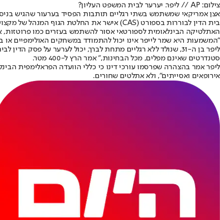
צילום: AP // ליפר. יערער לבית המשפט העליון?
אצן אמריקאי שמשתמש בשתי רגליים תותבות הפסיד בערעור שהגיש בניסיון
בית הדין לבוררות בספורט (CAS) אישר את החלטת
האתלטיקה הבינלאומית לספורטאי אסור להשתמש בעזרים כמו פרוטזות, אם
"המשמעות היא שמר לייפר אינו יכול להתמודד במשחקים האולימפיים או
ליפר בן ה-31, שנולד ללא רגליים מתחת לברך, יכול לערער על פסק הדין לבית המשפט העליון בשוויץ לפני פתיחת האולימפיאדה ביולי 2021.
סטנדרטים שאינם מפלים, מכל הבחינות," אמר הרץ ל-400 מטר.
ליפר אמר בהצהרה שפרסמו עורכי דינו כי כללי הוועדה הפראלימפית הבינ
אירופאים ואסייתים", ולא אתלטים שחורים.