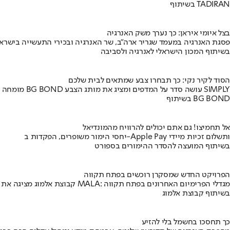
בשיתוף TADIRAN
בצל איומי איראן: כך נערך משק האנרגיה
פסגת האנרגיה במעמד שגריר ארה"ב, שר האנרגיה ובכירי התעשייה בישראל
בשיתוף המכון הישראלי לאנרגיה ולסביבה
הסוד לקיר נקי: כך תבחרו צבע שמתאים לבית שלכם
מומחה BG BOND עושה סדר על המדפים ומציג את מותג הצבע SIMPLY
בשיתוף BG BOND
אל תחמיצו! גם אתם יכולים להרוויח מהמונדיאל
יחסי הימור משופרים, הפקדות ב-Apple Pay ותשלום זכיות מיידי
בשיתוף המועצה להסדר ההימורים בספורט
הפרויקט החדש שמסקרן רוכשים בפתח תקווה
קבוצת אלמוג מציגה את פרויקט MALA: מגדלי הפרימיום האחרונים בפתח תקווה
בשיתוף קבוצת אלמוג
כך תחסכו בחשמל בלי להזיע