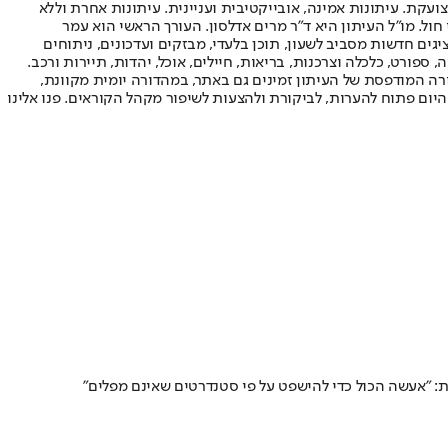
ועקת. עיתונות אמינה, אובייקטיבית ועניינית. עיתונות אחרת וללא
עור החשיפה הגבוה ביותר בימי חול. מו"ל העיתון היא ד"ר מרים אדלסון. העורך הראשי הוא עמר
 והעורך המייסד הוא עמוס רגב. אתרי האינטרנט של "ישראל היום" בעברית ובאנגלית, כמו כן היישומונים (אפליקציות) לאנדרואיד ול-iOS, מציגים חדשות מסביב לשעון, תוכן בלעדי, מבזקים ועדכונים, ניתוחים
, ספורט, כלכלה וצרכנות, בריאות, חיילים, אוכל, יהדות, תיירות ורכב.
דורה המודפסת של העיתון זמינים גם באתר, במהדורה יומית מקוונת,
היום פתוח להערות, לביקורת ולהצעות לשיפור מקהל הקוראים. פנו אלינו
ות: "אעשה הכול כדי להישפט על פי סטנדרטים שאינם מפלים"