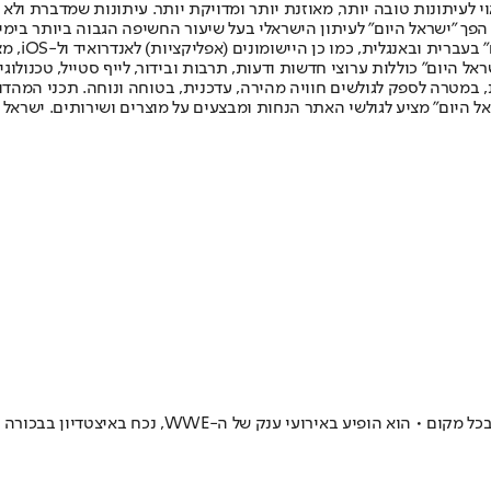
לעיתונות טובה יותר, מאוזנת יותר ומדויקת יותר. עיתונות שמדברת ולא צ
שלום. המהדורה המודפסת הראשונה פורסמה ב-30 ביולי 2007, וב-2010 הפך "ישראל היום" לעיתון הישראלי בעל שי
לחמנוביץ,
ל היום" כוללות ערוצי חדשות ודעות, תרבות ובידור, לייף סטייל, טכנולוגיה
ברית, במטרה לספק לגולשים חוויה מהירה, עדכנית, בטוחה ונוחה. תכני המה
ל היום" מציע לגולשי האתר הנחות ומבצעים על מוצרים ושירותים. ישראל 
הסטרימר והיוטיובר ספיד פרץ לתודעה בענק בשנים האחרו