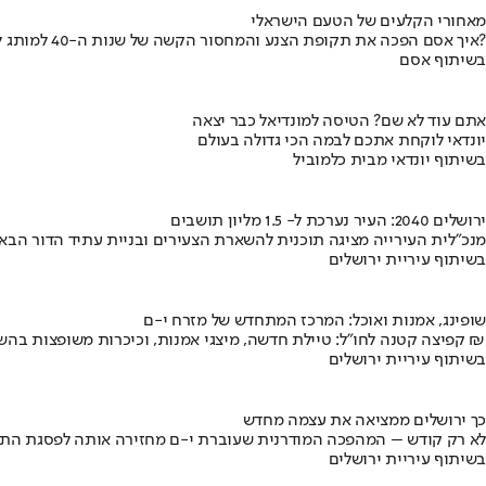
מאחורי הקלעים של הטעם הישראלי
איך אסם הפכה את תקופת הצנע והמחסור הקשה של שנות ה-40 למותג לאומי?
בשיתוף אסם
אתם עוד לא שם? הטיסה למונדיאל כבר יצאה
יונדאי לוקחת אתכם לבמה הכי גדולה בעולם
בשיתוף יונדאי מבית כלמוביל
ירושלים 2040: העיר נערכת ל- 1.5 מליון תושבים
מנכ"לית העירייה מציגה תוכנית להשארת הצעירים ובניית עתיד הדור הבא
בשיתוף עיריית ירושלים
שופינג, אמנות ואוכל: המרכז המתחדש של מזרח י-ם
קפיצה קטנה לחו"ל: טיילת חדשה, מיצגי אמנות, וכיכרות משופצות בהשקעה של 100 מיליון ₪
בשיתוף עיריית ירושלים
כך ירושלים ממציאה את עצמה מחדש
לא רק קודש – המהפכה המודרנית שעוברת י-ם מחזירה אותה לפסגת התי
בשיתוף עיריית ירושלים