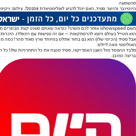
0
השמעה
היוטיובר והיוצר ספיד, האם יוכל להגיע לאולימפיאדת 20208?. צילום: ויקיפדיה
הוא מטייל בעולם ויוצא להרפתקאות – אם זה פגישות עם רונאלדו, היכרות עם
אבל ספיד (הכינוי שלו) הוא גם בחור אתלט במיוחד שרץ מאוד מהר! כמה מה
האולימפי נואה ליילס.
בריצה כמובן.