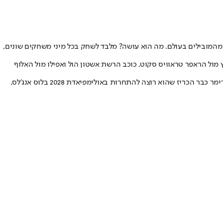
 מדי. דארן ווטקינס, המכונה ISHOWSPEED הוא יוטיובר וסטרימר אמריקאי מהמובילים בעולם. מה הוא עושה? מלבד לשחק בכל מיני משחקים שונים,
מול הראפר טראוויס סקוט, כוכב הרשת אשטון הול ואפילו מול האלוף
מלבד ההפסד מול האצן האמריקאי, ספיד מנצח את כל התחרויות שלו! כל האינטרנט בטירוף, האם ספיד יכול להתחרות ברמות הגבוהות ביותר? הסטרימר כבר הכריז שהוא רוצה להתחרות באולימפיאדת 2028 בלוס אנג'לס,