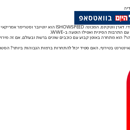
השם ishowspeed אומר לכם משהו? כנראה שאתם פשוט קצת מבוגרים
 התרבות הסינית ואפילו הופעה ב-WWE.
ר? הוא מתחרה באופן קבוע עם כוכבים שונים ברשת ובעולם, אם זה מירוץ 