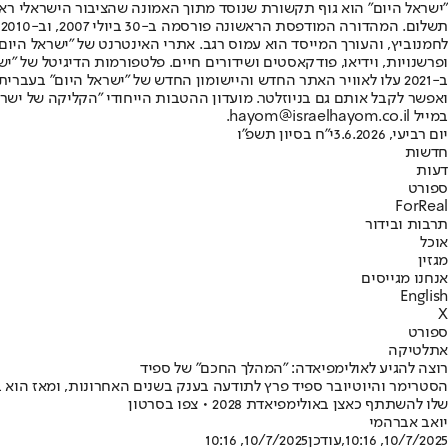
"ישראל היום" הוא גוף תקשורת שנוסד מתוך האמונה שהציבור הישראלי ראוי 
ת
ופרשנויות, וידיאו, פודקאסטים ושידורים חיים. פלטפורמות הדיגיטל של "ישרא
ב-2021 עלו לאוויר האתר החדש והיישומון החדש של "ישראל היום" בע
ואפשר לקבל אותם גם בניוזלטר. מועדון ההטבות הייחודי "הקליקה של ישרא
במייל hayom@israelhayom.co.il.
יום רביעי, 3.6.2026
י"ח בסיון תשפ"ו
חדשות
דעות
ספורט
ForReal
תרבות ובידור
אוכל
מגזין
אנחנו מגייסים
English
X
ספורט
אתלטיקה
רוצה להגיע לאולימפיאדה: "המהלך החכם" של ספיד
שלו להשתתף כאצן באולימפיאדת 2028 • צפו בסרטון
יואב אברהמי
10/7/2025, 10:16
,עודכן
10/7/2025, 10:16