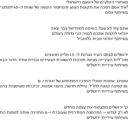
מאחורי הקלעים של הטעם הישראלי
איך אסם הפכה את תקופת הצנע והמחסור הקשה של שנות ה-40 למותג לאומי?
בשיתוף אסם
אתם עוד לא שם? הטיסה למונדיאל כבר יצאה
יונדאי לוקחת אתכם לבמה הכי גדולה בעולם
בשיתוף יונדאי מבית כלמוביל
ירושלים 2040: העיר נערכת ל- 1.5 מליון תושבים
מנכ"לית העירייה מציגה תוכנית להשארת הצעירים ובניית עתיד הדור הבא
בשיתוף עיריית ירושלים
שופינג, אמנות ואוכל: המרכז המתחדש של מזרח י-ם
קפיצה קטנה לחו"ל: טיילת חדשה, מיצגי אמנות, וכיכרות משופצות בהשקעה של 100 מיליון ₪
בשיתוף עיריית ירושלים
כך ירושלים ממציאה את עצמה מחדש
לא רק קודש – המהפכה המודרנית שעוברת י-ם מחזירה אותה לפסגת התי
בשיתוף עיריית ירושלים