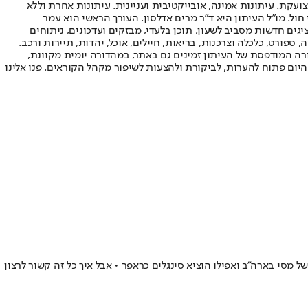
ועקת. עיתונות אמינה, אובייקטיבית ועניינית. עיתונות אחרת וללא
עור החשיפה הגבוה ביותר בימי חול. מו"ל העיתון היא ד"ר מרים אדלסון. העורך הראשי הוא עמר
 והעורך המייסד הוא עמוס רגב. אתרי האינטרנט של "ישראל היום" בעברית ובאנגלית, כמו כן היישומונים (אפליקציות) לאנדרואיד ול-iOS, מציגים חדשות מסביב לשעון, תוכן בלעדי, מבזקים ועדכונים, ניתוחים
, ספורט, כלכלה וצרכנות, בריאות, חיילים, אוכל, יהדות, תיירות ורכב.
דורה המודפסת של העיתון זמינים גם באתר, במהדורה יומית מקוונת,
היום פתוח להערות, לביקורת ולהצעות לשיפור מקהל הקוראים. פנו אלינו
נות, ומאז הוא בכל מקום • הוא הופיע באירועי ענק של ה-WWE, נכח באיצטדיון בבכורה של מסי בארה"ב ואפילו הוציא סינגלים כראפר • אבל איך כל זה קשור לרצון