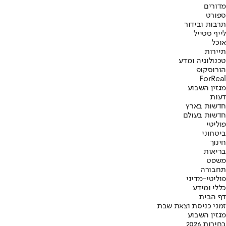
מדורים
ספורט
תרבות ובידור
לייף סטייל
אוכל
תיירות
טכנולוגיה ומדע
הורוסקופ
ForReal
מגזין השבוע
דעות
חדשות בארץ
חדשות בעולם
פוליטי
ביטחוני
חינוך
בריאות
משפט
תחבורה
פוליטי-מדיני
כללי ומידע
דף הבית
זמני כניסת וצאת שבת
מגזין השבוע
בחירות 2026