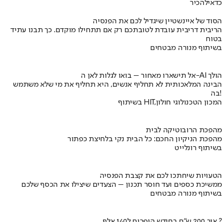
כדאי
להכיר
הסוד של איינשטיין שיגדיל לכם את הפנסיה
הריבית דריבית עובדת לטובתכם רק אם תתחילו מוקדם. כך תבנו עתיד
בטוח
בשיתוף מנורה מבטחים
אל תישארו מאחור – בואו לגלות לאן ה-AI הולך
הבינה המלאכותית לא תחליף אנשים, היא תחליף את מי שלא משתמש
בה!
בשיתוף HIT,המכון הטכנולוגי חולון
מהפכת הרובוטיקה לבית
מהפכת הניקיון החכם: כל הבית נקי בלחיצת כפתור
בשיתוף רונלייט
הטעויות שיחתכו לכם את קצבת הפנסיה
ממשיכת כספים ועד חוסר תכנון – הצעדים שיצילו את הכסף שלכם
בשיתוף מנורה מבטחים
איך 200 ש"ח בחודש הופכים ל140 אלף ?