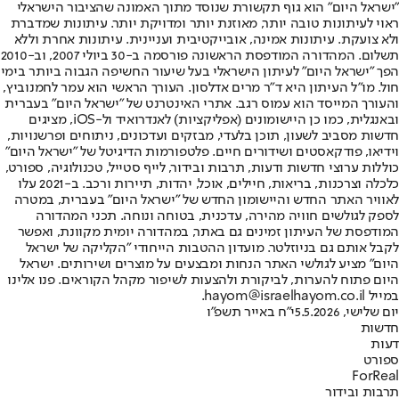
"ישראל היום" הוא גוף תקשורת שנוסד מתוך האמונה שהציבור הישראלי
ראוי לעיתונות טובה יותר, מאוזנת יותר ומדויקת יותר. עיתונות שמדברת
ולא צועקת. עיתונות אמינה, אובייקטיבית ועניינית. עיתונות אחרת וללא
תשלום. המהדורה המודפסת הראשונה פורסמה ב-30 ביולי 2007, וב-2010
הפך "ישראל היום" לעיתון הישראלי בעל שיעור החשיפה הגבוה ביותר בימי
חול. מו"ל העיתון היא ד"ר מרים אדלסון. העורך הראשי הוא עמר לחמנוביץ,
והעורך המייסד הוא עמוס רגב. אתרי האינטרנט של "ישראל היום" בעברית
ובאנגלית, כמו כן היישומונים (אפליקציות) לאנדרואיד ול-iOS, מציגים
חדשות מסביב לשעון, תוכן בלעדי, מבזקים ועדכונים, ניתוחים ופרשנויות,
וידיאו, פודקאסטים ושידורים חיים. פלטפורמות הדיגיטל של "ישראל היום"
כוללות ערוצי חדשות ודעות, תרבות ובידור, לייף סטייל, טכנולוגיה, ספורט,
כלכלה וצרכנות, בריאות, חיילים, אוכל, יהדות, תיירות ורכב. ב-2021 עלו
לאוויר האתר החדש והיישומון החדש של "ישראל היום" בעברית, במטרה
לספק לגולשים חוויה מהירה, עדכנית, בטוחה ונוחה. תכני המהדורה
המודפסת של העיתון זמינים גם באתר, במהדורה יומית מקוונת, ואפשר
לקבל אותם גם בניוזלטר. מועדון ההטבות הייחודי "הקליקה של ישראל
היום" מציע לגולשי האתר הנחות ומבצעים על מוצרים ושירותים. ישראל
היום פתוח להערות, לביקורת ולהצעות לשיפור מקהל הקוראים. פנו אלינו
במייל hayom@israelhayom.co.il.
יום שלישי, 5.5.2026
י"ח באייר תשפ"ו
חדשות
דעות
ספורט
ForReal
תרבות ובידור