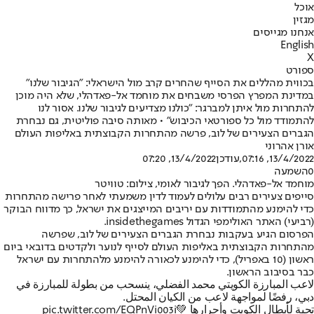
אוכל
מגזין
אנחנו מגייסים
English
X
ספורט
בכווית מהללים את הסייף שהחרים קרב מול הישראלי: "הגיבור שלנו"
במדינת המפרץ הפרסי משבחים את מוחמד אל-פאדהלי, שלא היה מוכן
להתחרות מול איתן למברגר: "כולנו מצדיעים לגיבור שלנו. אסור לנו
להתמודד מול כל ספורטאי הכיבוש" • מאותה סיבה פוליטית, גם נבחרת
הגברים הצעירים של לוב, פרשה מהתחרות הקבוצתית באליפות העולם
אורן אהרוני
13/4/2022, 07:16
,עודכן
13/4/2022, 07:20
0
השמעה
מוחמד אל-פאדהלי. הפך לגיבור לאומי, צילום: טוויטר
סייפים צעירים רבים עלולים לעמוד לדין משמעתי לאחר פרישה מהתחרות
כדי להימנע מהתמודדות עם יריבים המייצגים את ישראל, כך מדווח הבוקר
(רביעי) האתר האולימפי הגדול insidethegames.
הפרסום הגיע בעקבות נבחרת הגברים הצעירים של לוב, שפרשה
מהתחרות הקבוצתית באליפות העולם לסייף לנוער ולקדטים בדובאי ביום
ראשון (10 באפריל), כדי להימנע לכאורה להימנע מלהתחרות עם ישראל
כבר בסיבוב הראשון.
لاعب المبارزة الكويتي محمد الفضلي، ينسحب من بطولة للمبارزة في
دبي، رفضًا لمواجهة لاعب من الكيان المحتل.
تحية لأبطال الكويت وأحرارها 💚
pic.twitter.com/EQPnVi003i