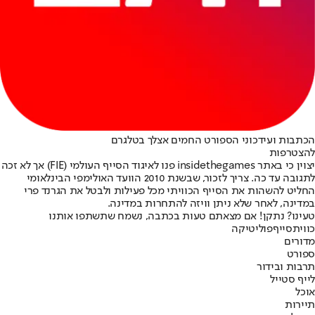
הכתבות ועידכוני הספורט החמים אצלך בטלגרם
להצטרפות
יצוין כי באתר insidethegames פנו לאיגוד הסייף העולמי (FIE) אך לא זכה
לתגובה עד כה. צריך לזכור, שבשנת 2010 הוועד האולימפי הבינלאומי
החליט להשהות את הסייף הכוויתי מכל פעילות ולבטל את הגרנד פרי
במדינה, לאחר שלא ניתן וויזה להתחרות במדינה.
טעינו? נתקן! אם מצאתם טעות בכתבה, נשמח שתשתפו אותנו
כווית
סייף
פוליטיקה
מדורים
ספורט
תרבות ובידור
לייף סטייל
אוכל
תיירות