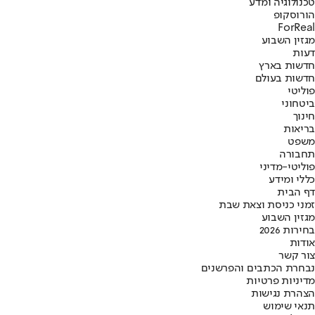
טכנולוגיה ומדע
הורוסקופ
ForReal
מגזין השבוע
דעות
חדשות בארץ
חדשות בעולם
פוליטי
ביטחוני
חינוך
בריאות
משפט
תחבורה
פוליטי-מדיני
כללי ומידע
דף הבית
זמני כניסת וצאת שבת
מגזין השבוע
בחירות 2026
אודות
צור קשר
נבחרת הכתבים והפרשנים
מדיניות פרטיות
הצהרת נגישות
תנאי שימוש