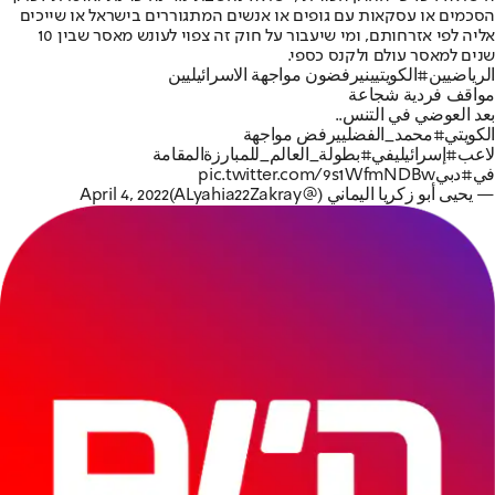
הסכמים או עסקאות עם גופים או אנשים המתגוררים בישראל או שייכים
אליה לפי אזרחותם, ומי שיעבור על חוק זה צפוי לעונש מאסר שבין 10
שנים למאסר עולם ולקנס כספי.
الرياضيين
#الكويتيين
يرفضون مواجهة الاسرائيليين
مواقف فردية شجاعة
بعد العوضي في التنس..
الكويتي
#محمد_الفضلي
يرفض مواجهة
لاعب
#إسرائيلي
في
#بطولة_العالم_للمبارزة
المقامة
في
#دبي
pic.twitter.com/9s1WfmNDBw
— يحيى أبو زكريا اليماني (@ALyahia22Zakray)
April 4, 2022