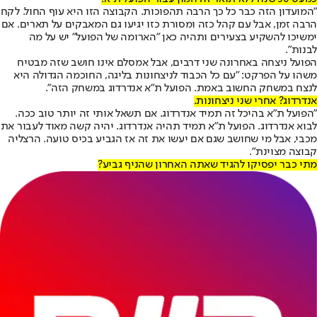
״המועדון הזה כבר כל כך הרבה תהפוכות. הקבוצה הזו היא עוף החול. לקח
הרבה זמן, אבל עם קהל כזה ומסורת כזו יגיעו גם המאבקים על תארים. אם
ימשיכו להשקיע בצעירים ותהיה כאן ״הארומה של הפועל״ יש על מה
לבנות״.
הפועל ניצחה באחרונה שני דרבים, אבל אמסלם אינו חושב שזה מבטיח
משהו על הפרקט: ״עם כל הכבוד לניצחונות בליגה, החוכמה הגדולה היא
לנצח במשחק החשוב באמת. הפועל ת״א אנדרדוג במשחק הזה״.
אנדרדוג? אחרי שני ניצחונות.
״הפועל ת״א בהיכל זה תמיד אנדרדוג. אם תשאל אותי זה יותר טוב ככה.
לבוא אנדרדוג. הפועל ת״א תמיד תהיה אנדרדוג. יהיה קשה מאוד לעבור את
מכבי, אבל מי שחושב שגם אם יעשו את זה אז הגביע בכיס טועה. הרצליה
קבוצה מצוינת״.
מתי כבר יפסיקו להגיד שאתה האחרון שהניף גביע?