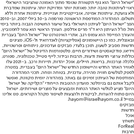
"ישראל היום" הוא גוף תקשורת שנוסד מתוך האמונה שהציבור הישראלי
ראוי לעיתונות טובה יותר, מאוזנת יותר ומדויקת יותר. עיתונות שמדברת
ולא צועקת. עיתונות אמינה, אובייקטיבית ועניינית. עיתונות אחרת וללא
תשלום. המהדורה המודפסת הראשונה פורסמה ב-30 ביולי 2007, וב-2010
הפך "ישראל היום" לעיתון הישראלי בעל שיעור החשיפה הגבוה ביותר בימי
חול. מו"ל העיתון היא ד"ר מרים אדלסון. העורך הראשי הוא עמר לחמנוביץ,
והעורך המייסד הוא עמוס רגב. אתרי האינטרנט של "ישראל היום" בעברית
ובאנגלית, כמו כן היישומונים (אפליקציות) לאנדרואיד ול-iOS, מציגים
חדשות מסביב לשעון, תוכן בלעדי, מבזקים ועדכונים, ניתוחים ופרשנויות,
וידיאו, פודקאסטים ושידורים חיים. פלטפורמות הדיגיטל של "ישראל היום"
כוללות ערוצי חדשות ודעות, תרבות ובידור, לייף סטייל, טכנולוגיה, ספורט,
כלכלה וצרכנות, בריאות, חיילים, אוכל, יהדות, תיירות ורכב. ב-2021 עלו
לאוויר האתר החדש והיישומון החדש של "ישראל היום" בעברית, במטרה
לספק לגולשים חוויה מהירה, עדכנית, בטוחה ונוחה. תכני המהדורה
המודפסת של העיתון זמינים גם באתר, במהדורה יומית מקוונת, ואפשר
לקבל אותם גם בניוזלטר. מועדון ההטבות הייחודי "הקליקה של ישראל
היום" מציע לגולשי האתר הנחות ומבצעים על מוצרים ושירותים. ישראל
היום פתוח להערות, לביקורת ולהצעות לשיפור מקהל הקוראים. פנו אלינו
במייל hayom@israelhayom.co.il.
מבזקים
חדשות
אוכל
תשחץ
ForReal
תרבות