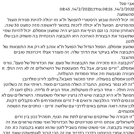
אבי סגל
14/2/2022, 08:26
,עודכן
14/2/2022, 08:45
0
השמעה
זה יכול להיות שבוע היסטורי להפועל ת״א וזו יכולה להיות סגירת מעגל
מהסרטים. הפועל ת״א יכולה לזכות בתואר לראשונה מזה כמעט 30 שנה.
האחרון שזכה בו וגם הניף את הגביע היה שמעון אמסלם. יכול להיות שמי
שתשבור את הבצורת הארוכה היא הקבוצה הנוכחית בה משחק הבן שלו
לוטן.
שמעון אמסלם, הסמל הגדול של הפועל ת״א אוהב לא רק את התוצאות של
הקבוצה אלא בעיקר את הדרך שלה. זה מעורר אצלו זיכרונות טובים
מהעבר.
״הקבוצה הזו מזכירה את הקבוצות של פעם. את הכדורסל של פעם", גורס
אמסלם, "זרים טובים, אבל בלי המעטפת של הישראלים זה לא היה הולך. זו
חבורה מגובשת וזה אחד מסודות ההצלחה.
לוטן אמסלם בפעולה. יותר מוכשר מאבא?,צילום: לירון מולדובן
"זה לא נגמר באימון, החבר'ה האלה מחוברים מאוד. ראיתי את זה כשלוטן
היה חולה - אחד הביא לו משקולות, אחד הביא לו גלידה. כולם דאגו לו.
הפועל ת״א היא קבוצה שיש לה גרעין ישראלי משמעותי. הישראלים שם לא
נכנסים לחדר ההלבשה ורואים 7-8 זרים ומתאזרחים ולא מקבלים דקות.
לכן אתה רואה אותם באים לדרבי עם שלושה זרים - נותנים את הנשמה
ומנצחים.
"זו חבורה של שחקנים שרוצים לתת את הגוף, תמהיל נכון בין זרים
לישראלים. אנחנו היינו פטריוטים של הכדורסל ואני שמח שרואים את זה
עכשיו בקבוצה. אני פשוט שמח בשביל לוטן שהוא נמצא בקבוצה כזו. מה
שקרה אחרי הניצחון בדרבי בדרייב אין זה הכי קרוב לאוסישקין שאני זוכר.