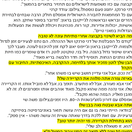
קבוצה עם כזו משמעות לישראלים גם תחזיר בתארים בהמשך״.
דני פרנקו. יחגוג פעם נוספת?,צילום: עודד קרני
עם כל המחמאות לחבורה הישראלית אמסלם חולק הרבה שבחים לבחירת
הזרים ובראש ובראשונה לג׳ייקובן בראון: ״מדובר בסופר שחקן. הוא
אישיות, יכולות אדירות, קור רוח, מנהיגות ויכולת לעשות את הפעולות
הגדולות במאני טיים״.
מה הביא לשינוי בקבוצה אחרי פתיחת עונה לא טובה
״קודם כל הסבלנות של דני פרנקו ושל ההנהלה. הם נתנו לצעירים זמן לגדול
ולצמוח. לג׳ייקובן בראון וג׳יימס יאנג לקח זמן להיכנס לעונה. מעבר לכך
ראינו שיפור גדול בהגנה. גיל בני, טוקוטו, לוטן, רז אדם שומרים כמו חיות
ולא נותנים הנחות. תוסיף לזה חדר הלבשה בריא מאוד״.
הבן שלך לוטן מזכיר אותך בלחימה, ההקרבה, האיכפתיות, החיבור עם
הקהל
״זה נכון, אבל אני עדיין חושב שיש בו משהו אחר״.
באיזה צורה אתה מלווה את הקריירה שלו?
"אני אבא מעורב, אבל לא מתערב. תומך בו, אבל לא מוביל אותו. זו הקריירה
שלו. אני נהנה ממה שהוא מקבל. מאוד אוהבים אותו ומפרגנים לו. זה לא
מובן מאליו, הבמה שהוא מקבל״.
אמסלם עם דורון ג'מצ'יבשנות ה-80. היו זמנים,צילום: משה שי
אתה אבא שבטח גאה בבן שלו
״בוודאי. הייתי גאה בו גם אם היה עושה תואר באוניברסיטה בפיזיקה
גרעינית. עם זאת ללכת בדרך שאתה עשית זה עושה משהו - אין ספק״.
הוא בתחילת הקריירה. מי יהיה יותר טוב?
״הוא. זו משאלת הלב שלי״.
כמעט 30 שנה ללא תואר זה המון עבור הפועל ת״א.