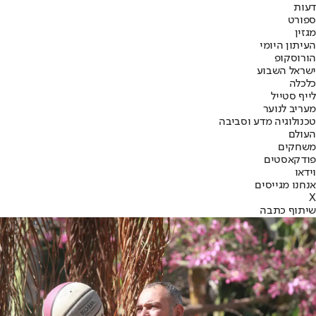
דעות
ספורט
מגזין
העיתון היומי
הורוסקופ
ישראל השבוע
כלכלה
לייף סטייל
מעריב לנוער
טכנולוגיה מדע וסביבה
העולם
משחקים
פודקאסטים
וידאו
אנחנו מגייסים
X
שיתוף כתבה