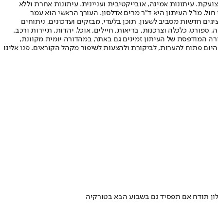
ועקת. עיתונות אמינה, אובייקטיבית ועניינית. עיתונות אחרת וללא
עור החשיפה הגבוה ביותר בימי חול. מו"ל העיתון היא ד"ר מרים אדלסון. העורך הראשי הוא עמר
 והעורך המייסד הוא עמוס רגב. אתרי האינטרנט של "ישראל היום" בעברית ובאנגלית, כמו כן היישומונים (אפליקציות) לאנדרואיד ול-iOS, מציגים חדשות מסביב לשעון, תוכן בלעדי, מבזקים ועדכונים, ניתוחים
, ספורט, כלכלה וצרכנות, בריאות, חיילים, אוכל, יהדות, תיירות ורכב.
דורה המודפסת של העיתון זמינים גם באתר, במהדורה יומית מקוונת,
היום פתוח להערות, לביקורת ולהצעות לשיפור מקהל הקוראים. פנו אלינו