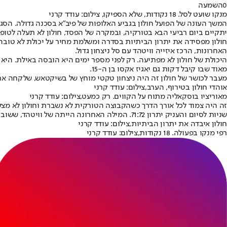
0
השמעה
מנקו שועט לסל. 18 נקודות, שלא הספיקו, צילום: עודד קרני
יתקיים ביום רביעי הבא בטורקיה, ובמקרה של הפסד, חולון לא תעלה לטופ 16 ותסיים את דרכה באירופה. במידה וחבריו של גיא פניני ינצחו, יתקיים משחק שלישי בחולון
חולון מפסידה את יתרון הביתיות בסדרה ומשלמת מחיר על יכולת לא טובה 
האחרונות, הרכז איזייה וויטהד עם סל ניצחון גדול.
היכולת של חולון לא מפתיעה. רק לפני מספר ימים היא הובסה באילת. היא
מאוד שבו קיבל דקות גם יאגיז אקסו בן ה-15.
מעבר לכושר של חולון זה היה ניצחון טקטי מוחץ של בשיקטאש, שלקחה א
אוהדי חולון בטירוף, הערב,צילום: עודד קרני
מאוריציו בוסקאליה מתוח על הקווים. רק כמעט,צילום: עודד קרני
שניות לסיום והעניק יתרון 71:72. המילה האחרונה הייתה של וויטהד, ששוב הראה את כוחו והגיע לשיאו, 1.8 שניות לסיום עם סל ניצחון קריטי.
חולון איבדה את יתרון הביתיות,צילום: עודד קרני
רפי מנקו בפעולה. 18 נקודות,צילום: עודד קרני