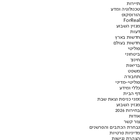
תיירות
טכנולוגיה ומדע
הורוסקופ
ForReal
מגזין השבוע
דעות
חדשות בארץ
חדשות בעולם
פוליטי
ביטחוני
חינוך
בריאות
משפט
תחבורה
פוליטי-מדיני
כללי ומידע
דף הבית
זמני כניסת וצאת שבת
מגזין השבוע
בחירות 2026
אודות
צור קשר
נבחרת הכתבים והפרשנים
מדיניות פרטיות
הצהרת נגישות