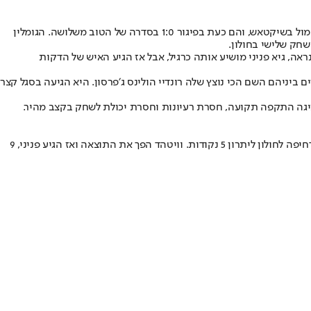
המשך העונה של הפועל חולון בגביע האלופות של פיב"א בסכנה גדולה. הסגולים הפסידו הערב (רביעי) בבית במשחק הראשון של סדרת הפלייאין 73:72 מול בשיקטאש, והם כעת בפיגור 1:0 בסדרה של הטוב משלושה. הגומלין
ה, גיא פניני מושיע אותה כרגיל, אבל אז הגיע האיש של הדקות
יניהם השם הכי נוצץ שלה רונדיי הולינס ג׳פרסון. היא הגיעה בסגל קצר
יגה התקפה תקועה, חסרת רעיונות וחסרת יכולת לשחק בקצב מהיר.
זה היה צמוד לכל אורך הדרך כשהקבוצה הטורקית לא נשברת וחולון לא מצליחה לייצר מומנטום. אדם סמית עם 12 נקודות ב-7 הדקות האחרונות נתן דחיפה לחולון ליתרון 5 נקודות. וויטהד הפך את התוצאה ואז הגיע פניני, 9