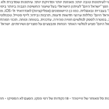
לעיתונות טובה יותר, מאוזנת יותר ומדויקת יותר. עיתונות שמדברת ולא צ
שלום. המהדורה המודפסת הראשונה פורסמה ב-30 ביולי 2007, וב-2010 הפך "ישראל היום" לעיתון הישראלי בעל שי
לחמנוביץ,
ל היום" כוללות ערוצי חדשות ודעות, תרבות ובידור, לייף סטייל, טכנולוגיה
ברית, במטרה לספק לגולשים חוויה מהירה, עדכנית, בטוחה ונוחה. תכני המה
ל היום" מציע לגולשי האתר הנחות ומבצעים על מוצרים ושירותים. ישראל 
יקו • חולון תודח אם תפסיד גם בשבוע הבא בטורקיה