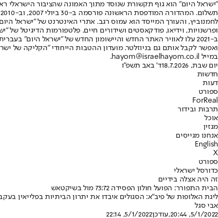
"ישראל היום" הוא גוף תקשורת שנוסד מתוך האמונה שהציבור הישראלי ראוי 
ת
ופרשנויות, וידיאו, פודקאסטים ושידורים חיים. פלטפורמות הדיגיטל של "ישרא
ב-2021 עלו לאוויר האתר החדש והיישומון החדש של "ישראל היום" בע
ואפשר לקבל אותם גם בניוזלטר. מועדון ההטבות הייחודי "הקליקה של ישרא
במייל hayom@israelhayom.co.il.
יום שבת, 18.7.2026
ד' באב תשפ"ו
חדשות
דעות
ספורט
ForReal
תרבות ובידור
אוכל
מגזין
אנחנו מגייסים
English
X
ספורט
כדורסל ישראלי
זה היה אצלה בידיים
הבית התפורר: הפועל חולון הפסידה 73:72 מול בשיקטאש
ליגת האלופות של פיב"א: הסגולים איבדו את יתרון הביתיות בפלייאין בעקבות סל מאוחר של ווייטהד • 18 נקודות של רפי מנקו, הפעם לא הספ
אבי סגל
5/1/2022, 20:44
,עודכן
5/1/2022, 22:14