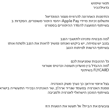
תנאי שימוש
כדאי
להכיר
הזדמנות האחרונה להרוויח מגמר המונדיאל
יחסי הימור משופרים, הפקדות ב-Apple Pay ותשלום זכיות מיידי
בשיתוף המועצה להסדר ההימורים בספורט
מה מבטיח נתניהו לתושבי הנגב?
בנגב יש צמיחה, יש ביקוש ואנחנו נמשיך לראות את הנגב ולפתח אותו
בשיתוף הרשות לפיתוח הנגב
כל ההטבות שמגיעות לכם
מה ההבדל בין מועדון תעופה וכרטיס אשראי?
בשיתוף FLYCARD
בצל איומי איראן: כך נערך משק האנרגיה
פסגת האנרגיה במעמד שגריר ארה"ב, שר האנרגיה ובכירי התעשייה בישראל
בשיתוף המכון הישראלי לאנרגיה ולסביבה
צובעים את הבית? אל תעשו את הטעות הזו