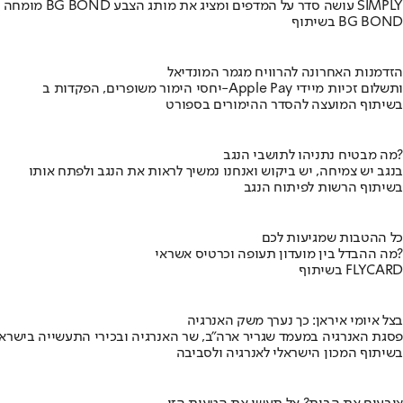
מומחה BG BOND עושה סדר על המדפים ומציג את מותג הצבע SIMPLY
בשיתוף BG BOND
הזדמנות האחרונה להרוויח מגמר המונדיאל
יחסי הימור משופרים, הפקדות ב-Apple Pay ותשלום זכיות מיידי
בשיתוף המועצה להסדר ההימורים בספורט
מה מבטיח נתניהו לתושבי הנגב?
בנגב יש צמיחה, יש ביקוש ואנחנו נמשיך לראות את הנגב ולפתח אותו
בשיתוף הרשות לפיתוח הנגב
כל ההטבות שמגיעות לכם
מה ההבדל בין מועדון תעופה וכרטיס אשראי?
בשיתוף FLYCARD
בצל איומי איראן: כך נערך משק האנרגיה
פסגת האנרגיה במעמד שגריר ארה"ב, שר האנרגיה ובכירי התעשייה בישראל
בשיתוף המכון הישראלי לאנרגיה ולסביבה