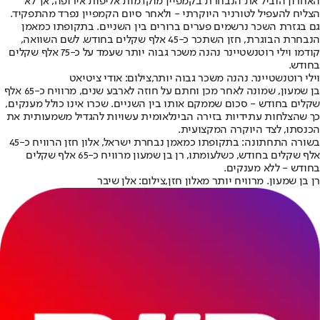
האחרון הוביל את הנבחרת בקמפיין מוקדמות אליפות אירופה, אך לא
הצליח להעפיל לטורניר היוקרתי - ולאחר סיום הקמפיין נפרד מהתפקיד.
גם בגזרת השכר נרשמים פערים ברורים בין השניים. בתקופתו כמאמן
הנבחרת הבוגרת, חזן השתכר כ-45 אלף שקלים בחודש. לשם השוואה,
קודמו וילי רוטנשטיינר נהנה משכר גבוה יותר שעמד על כ-75 אלף שקלים
בחודש.
וילי רוטנשטיינר. נהנה משכר גבוה יותר,צילום: אודי ציטיאט
בן שמעון, שמונה לאחר מכן וחתם על חוזה לארבע שנים, מרוויח כ-65 אלף
שקלים בחודש - סכום שממקם אותו בין השניים. שכרו אינו כולל מענקים,
כך שהצלחות עתידיות בזירה הבינלאומית עשויות להגדיל משמעותית את
הכנסתו, לצד היוקרה המקצועית.
בשורה התחתונה: בתקופתו כמאמן נבחרת ישראל, אלון חזן הרוויח כ-45
אלף שקלים בחודש, כשלעומתו, רן בן שמעון מרוויח כ-65 אלף שקלים
בחודש - ללא מענקים.
רן בן שמעון. מרוויח יותר מאלון חזן,צילום: אלן שיבר