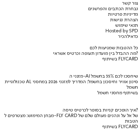
צור קשר
נבחרת הכתבים והפרשנים
מדיניות פרטיות
הצהרת נגישות
תנאי שימוש
Hosted by SPD
כדאי
להכיר
כל ההטבות שמגיעות לכם
מה ההבדל בין מועדון תעופה וכרטיס אשראי?
בשיתוף FLYCARD
מזגני ה-AI שיחסכו לכם 35% בחשמל
טכנולוגיית AI, סינון אוויר וחיסכון בחשמל: המדריך למזגני 2026 במחסני
חשמל
בשיתוף מחסני חשמל
איך הופכים קניות בסופר לכרטיס טיסה?
מבחן המימוש: מצטרפים ל-FLY CARD של אל על ונהנים מעולם שלם של
הטבות
בשיתוף FLYCARD