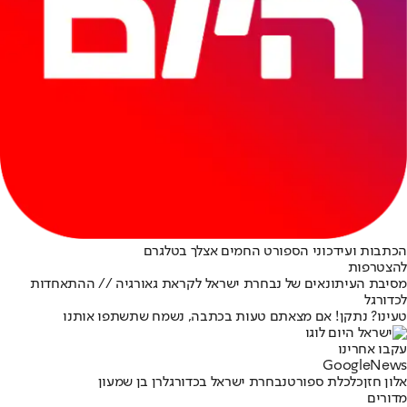
הכתבות ועידכוני הספורט החמים אצלך בטלגרם
להצטרפות
מסיבת העיתונאים של נבחרת ישראל לקראת גאורגיה // ההתאחדות
לכדורגל
טעינו? נתקן! אם מצאתם טעות בכתבה, נשמח שתשתפו אותנו
עקבו אחרינו
G
o
o
g
l
e
News
אלון חזן
כלכלת ספורט
נבחרת ישראל בכדורגל
רן בן שמעון
מדורים