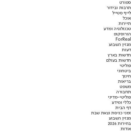
ספורט
תרבות ובידור
לייף סטייל
אוכל
תיירות
טכנולוגיה ומדע
הורוסקופ
ForReal
מגזין השבוע
דעות
חדשות בארץ
חדשות בעולם
פוליטי
ביטחוני
חינוך
בריאות
משפט
תחבורה
פוליטי-מדיני
כללי ומידע
דף הבית
זמני כניסת וצאת שבת
מגזין השבוע
בחירות 2026
אודות