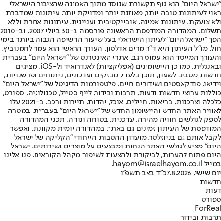
"ישראל היום" הוא גוף תקשורת שנוסד מתוך האמונה שהציבור הישראלי
ראוי לעיתונות טובה יותר, מאוזנת יותר ומדויקת יותר. עיתונות שמדברת
ולא צועקת. עיתונות אמינה, אובייקטיבית ועניינית. עיתונות אחרת וללא
תשלום. המהדורה המודפסת הראשונה פורסמה ב-30 ביולי 2007, וב-2010
הפך "ישראל היום" לעיתון הישראלי בעל שיעור החשיפה הגבוה ביותר בימי
חול. מו"ל העיתון היא ד"ר מרים אדלסון. העורך הראשי הוא עמר לחמנוביץ,
והעורך המייסד הוא עמוס רגב. אתרי האינטרנט של "ישראל היום" בעברית
ובאנגלית, כמו כן היישומונים (אפליקציות) לאנדרואיד ול-iOS, מציגים
חדשות מסביב לשעון, תוכן בלעדי, מבזקים ועדכונים, ניתוחים ופרשנויות,
וידיאו, פודקאסטים ושידורים חיים. פלטפורמות הדיגיטל של "ישראל היום"
כוללות ערוצי חדשות ודעות, תרבות ובידור, לייף סטייל, טכנולוגיה, ספורט,
כלכלה וצרכנות, בריאות, חיילים, אוכל, יהדות, תיירות ורכב. ב-2021 עלו
לאוויר האתר החדש והיישומון החדש של "ישראל היום" בעברית, במטרה
לספק לגולשים חוויה מהירה, עדכנית, בטוחה ונוחה. תכני המהדורה
המודפסת של העיתון זמינים גם באתר, במהדורה יומית מקוונת, ואפשר
לקבל אותם גם בניוזלטר. מועדון ההטבות הייחודי "הקליקה של ישראל
היום" מציע לגולשי האתר הנחות ומבצעים על מוצרים ושירותים. ישראל
היום פתוח להערות, לביקורת ולהצעות לשיפור מקהל הקוראים. פנו אלינו
במייל hayom@israelhayom.co.il.
יום שישי, 7.8.2026
כ"ד באב תשפ"ו
חדשות
דעות
ספורט
ForReal
תרבות ובידור