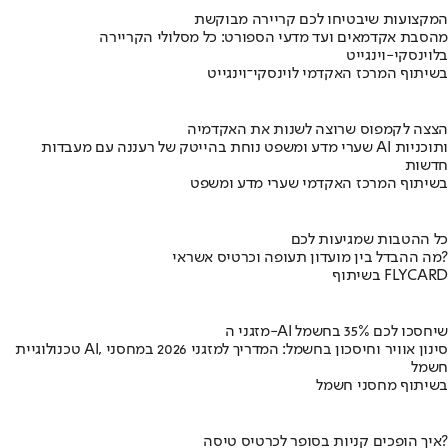
המקצועות שיבטיחו לכם קריירה מבוקשת
מהסבת אקדמאים ועד מדעי הספורט: כל מסלולי הקריירה
בלוינסקי-וינגייט
בשיתוף המרכז האקדמי לוינסקי־וינגייט
הצצה לקמפוס שרוצה לשנות את האקדמיה
שערי מדע ומשפט נוחת בהייטק של רעננה עם מעבדות AI ותוכניות
חדשות
בשיתוף המרכז האקדמי שערי מדע ומשפט
כל ההטבות שמגיעות לכם
מה ההבדל בין מועדון תעופה וכרטיס אשראי?
בשיתוף FLYCARD
מזגני ה-AI שיחסכו לכם 35% בחשמל
טכנולוגיית AI, סינון אוויר וחיסכון בחשמל: המדריך למזגני 2026 במחסני
חשמל
בשיתוף מחסני חשמל
איך הופכים קניות בסופר לכרטיס טיסה?