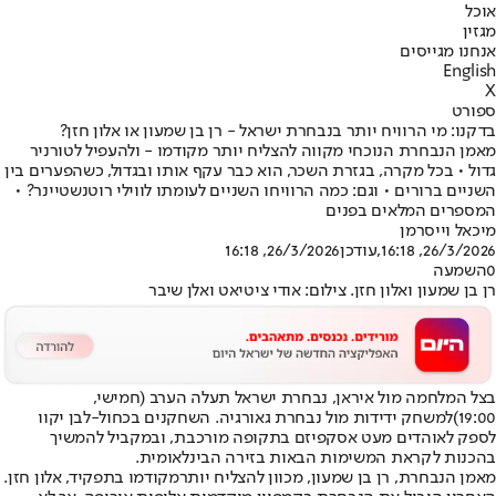
אוכל
מגזין
אנחנו מגייסים
English
X
ספורט
בדקנו: מי הרוויח יותר בנבחרת ישראל - רן בן שמעון או אלון חזן?
מאמן הנבחרת הנוכחי מקווה להצליח יותר מקודמו - ולהעפיל לטורניר
גדול • בכל מקרה, בגזרת השכר, הוא כבר עקף אותו ובגדול, כשהפערים בין
השניים ברורים • וגם: כמה הרוויחו השניים לעומתו לווילי רוטנשטיינר? •
המספרים המלאים בפנים
מיכאל וייסרמן
26/3/2026, 16:18
,עודכן
26/3/2026, 16:18
0
השמעה
רן בן שמעון ואלון חזן. צילום: אודי ציטיאט ואלן שיבר
בצל המלחמה מול איראן, נבחרת ישראל תעלה הערב (חמישי,
19:00)
למשחק ידידות מול נבחרת גאורגיה
. השחקנים בכחול-לבן יקוו
לספק לאוהדים מעט אסקפיזם בתקופה מורכבת, ובמקביל להמשיך
בהכנות לקראת המשימות הבאות בזירה הבינלאומית.
מאמן הנבחרת, רן בן שמעון
, מכוון להצליח יותר
מקודמו בתפקיד, אלון חזן
.