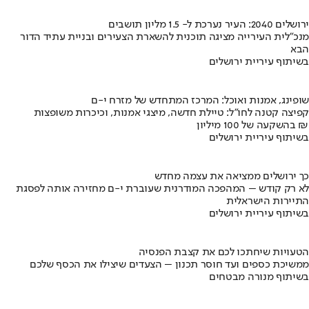
ירושלים 2040: העיר נערכת ל- 1.5 מליון תושבים
מנכ"לית העירייה מציגה תוכנית להשארת הצעירים ובניית עתיד הדור
הבא
בשיתוף עיריית ירושלים
שופינג, אמנות ואוכל: המרכז המתחדש של מזרח י-ם
קפיצה קטנה לחו"ל: טיילת חדשה, מיצגי אמנות, וכיכרות משופצות
בהשקעה של 100 מיליון ₪
בשיתוף עיריית ירושלים
כך ירושלים ממציאה את עצמה מחדש
לא רק קודש – המהפכה המודרנית שעוברת י-ם מחזירה אותה לפסגת
התיירות הישראלית
בשיתוף עיריית ירושלים
הטעויות שיחתכו לכם את קצבת הפנסיה
ממשיכת כספים ועד חוסר תכנון – הצעדים שיצילו את הכסף שלכם
בשיתוף מנורה מבטחים