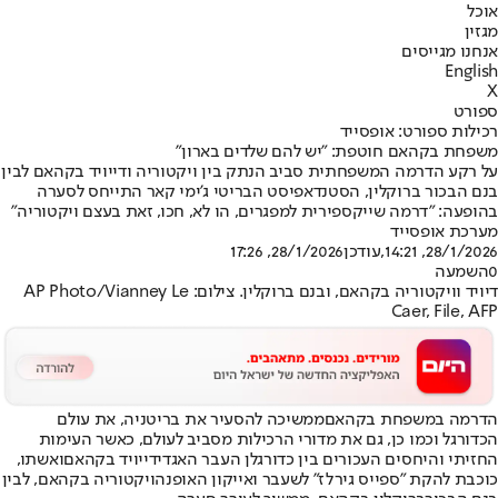
אוכל
מגזין
אנחנו מגייסים
English
X
ספורט
רכילות ספורט: אופסייד
משפחת בקהאם חוטפת: "יש להם שלדים בארון"
על רקע הדרמה המשפחתית סביב הנתק בין ויקטוריה ודייויד בקהאם לבין
בנם הבכור ברוקלין, הסטנדאפיסט הבריטי ג'ימי קאר התייחס לסערה
בהופעה: "דרמה שייקספירית למפגרים, הו לא, חכו, זאת בעצם ויקטוריה"
מערכת אופסייד
28/1/2026, 14:21
,עודכן
28/1/2026, 17:26
0
השמעה
דיויד וויקטוריה בקהאם, ובנם ברוקלין. צילום: AP Photo/Vianney Le
Caer, File, AFP
הדרמה במשפחת בקהאם
ממשיכה להסעיר את בריטניה, את עולם
הכדורגל וכמו כן, גם את מדורי הרכילות מסביב לעולם, כאשר העימות
החזיתי והיחסים העכורים בין כדורגלן העבר האגדי
דייויד בקהאם
ואשתו,
כוכבת להקת "ספייס גירלז" לשעבר ואייקון האופנה
ויקטוריה בקהאם
, לבין