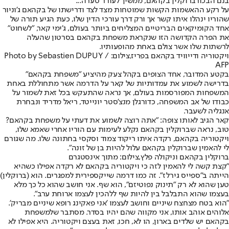
בנם הבכור
ברוקלין בקהאם
, ממשיך לעורר סערה...
על רקע ההאשמות הקשות שמוטחות מצד לצד ודרישתו של בקהאם ג'וניור
שהוריו ינהלו איתו קשר אך ורק דרך עורכי הדין שלו, כעת הגיע תורה של
אחד הקומיקאים הבריטיים המצליחים ביותר בעולם, ג'ימי קאר, "לשחוט"
את הפרה הקדושה הזו שנקראת משפחת בקהאם בסרטון שהעלה
לרשתות שלו אשר צולם באחת מהופעותיו.
ויקטוריה ודייוויד בקהאם בפריז,צילום: Photo by Sebastien DUPUY /
AFP
בקטע המדובר, אחד הצופים בקהל צעק מהיציע "משפחת בקהאם"
בדרישה לשמוע את עמדותיות של קאר על הדרמה אשר מתחוללת באחת
המשפחות המפורסמות בעולם, אך נראה שהתעקש בכל זאת לשמור על
כבודו של אב המשפחה, כדורגלן מנצ'סטר יונייטד, ריאל מדריד ונבחרת
אנגליה לשעבר.
קאר הגיב לאותו צופה: "אתה רוצה לשמוע את דעתי על משפחת בקהאם?
טוב, נראה שברוקלין בקהאם נקלע לעימות עם הוריו אחרי שאמא שלו,
ויקטוריה בקהאם, רקדה איתו ריקוד צמוד וסקסי בחתונה שלו. מה שגורם
לי להאמין שברוקלין בקהאם עלול להיות בן של זונה".
ברוקלין בקהאם וניקולה פלץ,צילום: מתוך אינסטגרם
"קצת קשה לי להאמין לזה כי ויקטוריה בקהאם לא רקדה אפילו כשהיא
הייתה ב"ספייס גירלז". זה כמו דרמה שייקספירית למפגרים. הוא (ברוקלין)
טען שהוא לא רק "תינוק נפוטיזם", הוא שף. אני חושב שהוא כל כך מלא
בעצמו שהוא התבלבל בין להיות שף ללהכין לעצמו ארוחת ערב".
"הוא בטח מצחצח שיניים וחושב לעצמו 'אני פאקינג רופא שיניים מבריק'.
אלוהים אוהב אותו, אני מקווה שהם יהיו בסדר. מסתבר שלמשפחת
בקהאם יש שלדים בארון, הו לא, חכו, זאת בעצם ויקטוריה. היא אפילו לא