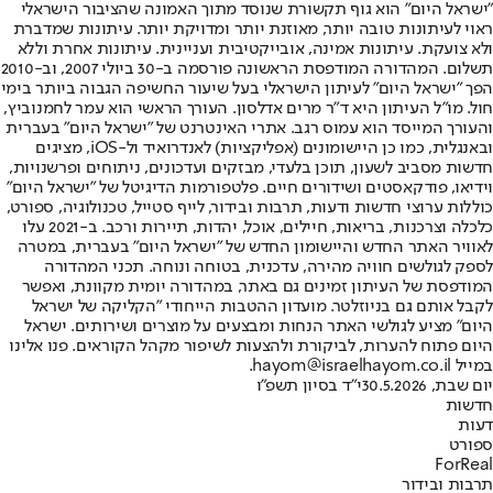
"ישראל היום" הוא גוף תקשורת שנוסד מתוך האמונה שהציבור הישראלי
ראוי לעיתונות טובה יותר, מאוזנת יותר ומדויקת יותר. עיתונות שמדברת
ולא צועקת. עיתונות אמינה, אובייקטיבית ועניינית. עיתונות אחרת וללא
תשלום. המהדורה המודפסת הראשונה פורסמה ב-30 ביולי 2007, וב-2010
הפך "ישראל היום" לעיתון הישראלי בעל שיעור החשיפה הגבוה ביותר בימי
חול. מו"ל העיתון היא ד"ר מרים אדלסון. העורך הראשי הוא עמר לחמנוביץ,
והעורך המייסד הוא עמוס רגב. אתרי האינטרנט של "ישראל היום" בעברית
ובאנגלית, כמו כן היישומונים (אפליקציות) לאנדרואיד ול-iOS, מציגים
חדשות מסביב לשעון, תוכן בלעדי, מבזקים ועדכונים, ניתוחים ופרשנויות,
וידיאו, פודקאסטים ושידורים חיים. פלטפורמות הדיגיטל של "ישראל היום"
כוללות ערוצי חדשות ודעות, תרבות ובידור, לייף סטייל, טכנולוגיה, ספורט,
כלכלה וצרכנות, בריאות, חיילים, אוכל, יהדות, תיירות ורכב. ב-2021 עלו
לאוויר האתר החדש והיישומון החדש של "ישראל היום" בעברית, במטרה
לספק לגולשים חוויה מהירה, עדכנית, בטוחה ונוחה. תכני המהדורה
המודפסת של העיתון זמינים גם באתר, במהדורה יומית מקוונת, ואפשר
לקבל אותם גם בניוזלטר. מועדון ההטבות הייחודי "הקליקה של ישראל
היום" מציע לגולשי האתר הנחות ומבצעים על מוצרים ושירותים. ישראל
היום פתוח להערות, לביקורת ולהצעות לשיפור מקהל הקוראים. פנו אלינו
במייל hayom@israelhayom.co.il.
יום שבת, 30.5.2026
י"ד בסיון תשפ"ו
חדשות
דעות
ספורט
ForReal
תרבות ובידור