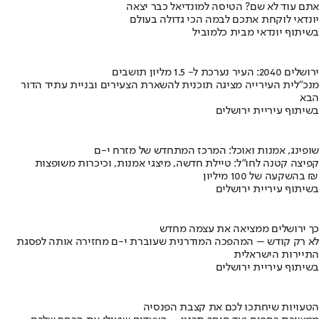
אתם עוד לא שם? הטיסה למונדיאל כבר יצאה
יונדאי לוקחת אתכם לבמה הכי גדולה בעולם
בשיתוף יונדאי מבית כלמוביל
ירושלים 2040: העיר נערכת ל- 1.5 מליון תושבים
מנכ"לית העירייה מציגה תוכנית להשארת הצעירים ובניית עתיד הדור
הבא
בשיתוף עיריית ירושלים
שופינג, אמנות ואוכל: המרכז המתחדש של מזרח י-ם
קפיצה קטנה לחו"ל: טיילת חדשה, מיצגי אמנות, וכיכרות משופצות
בהשקעה של 100 מיליון ₪
בשיתוף עיריית ירושלים
כך ירושלים ממציאה את עצמה מחדש
לא רק קודש – המהפכה המודרנית שעוברת י-ם מחזירה אותה לפסגת
התיירות הישראלית
בשיתוף עיריית ירושלים
הטעויות שיחתכו לכם את קצבת הפנסיה