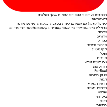
הכתבות ועידכוני הספורט החמים אצלך בטלגרם
להצטרפות
טעינו? נתקן! אם מצאתם טעות בכתבה, נשמח שתשתפו אותנו
ברוקלין בקהאם
דייויד בקהאם
ויקטוריה בקהאם
מנצ'סטר יונייטד
ריאל
מדריד
מדורים
ספורט
תרבות ובידור
לייף סטייל
אוכל
תיירות
טכנולוגיה ומדע
הורוסקופ
ForReal
מגזין השבוע
דעות
חדשות בארץ
חדשות בעולם
פוליטי
ביטחוני
חינוך
בריאות