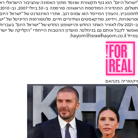
"ישראל היום" הוא גוף תקשורת שנוסד מתוך האמונה שהציבור הישראלי ראוי 
ת
ופרשנויות, וידיאו, פודקאסטים ושידורים חיים. פלטפורמות הדיגיטל של "ישרא
ב-2021 עלו לאוויר האתר החדש והיישומון החדש של "ישראל היום" בע
ואפשר לקבל אותם גם בניוזלטר. מועדון ההטבות הייחודי "הקליקה של ישרא
במייל hayom@israelhayom.co.il.
ויקטוריה בקהאם