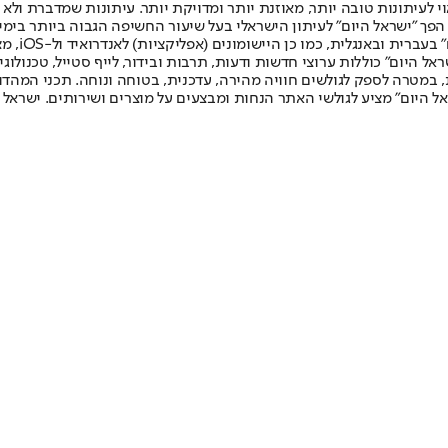
לעיתונות טובה יותר, מאוזנת יותר ומדויקת יותר. עיתונות שמדברת ולא צ
שלום. המהדורה המודפסת הראשונה פורסמה ב-30 ביולי 2007, וב-2010 הפך "ישראל היום" לעיתון הישראלי בעל שי
לחמנוביץ,
ל היום" כוללות ערוצי חדשות ודעות, תרבות ובידור, לייף סטייל, טכנולוגיה
ברית, במטרה לספק לגולשים חוויה מהירה, עדכנית, בטוחה ונוחה. תכני המה
ל היום" מציע לגולשי האתר הנחות ומבצעים על מוצרים ושירותים. ישראל 