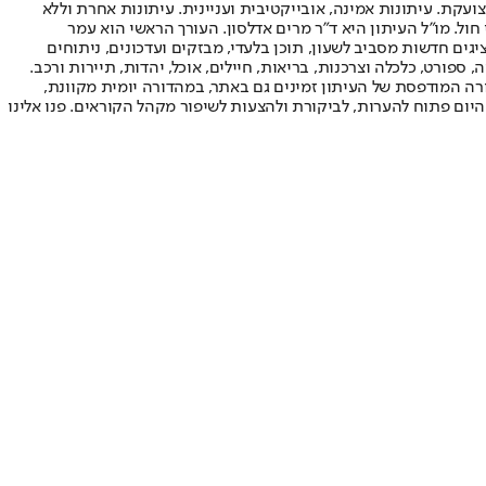
ועקת. עיתונות אמינה, אובייקטיבית ועניינית. עיתונות אחרת וללא
עור החשיפה הגבוה ביותר בימי חול. מו"ל העיתון היא ד"ר מרים אדלסון. העורך הראשי הוא עמר
 והעורך המייסד הוא עמוס רגב. אתרי האינטרנט של "ישראל היום" בעברית ובאנגלית, כמו כן היישומונים (אפליקציות) לאנדרואיד ול-iOS, מציגים חדשות מסביב לשעון, תוכן בלעדי, מבזקים ועדכונים, ניתוחים
, ספורט, כלכלה וצרכנות, בריאות, חיילים, אוכל, יהדות, תיירות ורכב.
דורה המודפסת של העיתון זמינים גם באתר, במהדורה יומית מקוונת,
היום פתוח להערות, לביקורת ולהצעות לשיפור מקהל הקוראים. פנו אלינו