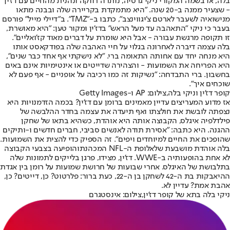
בלה, או בשמה המקורי ניקי גרסיה, נותרה רווקה ונהנית מהחיים עם דז'ין
- שצעיר ממנה ב-20 שנה. "היא מתמקדת בקריירה שלה ובבנה מתאו
מנישואיה לשעבר לארטם צ'יגווינצב", כתבו ב-"TMZ". ב"דיילי מייל" פורסם
בעבר כי ניקי "התאהבה עד מעל הראש" בדז'ין ומקור טען: "היא מאושרת,
זו תקופה מרגשת עבורה - אבל היא שומרת על דברים מאוד קז'ואליים".
בלה עצמה דיברה לאחרונה בגלוי על חיי האהבה שלה בפודקאסט אותו
היא מנחה יחד עם אחותה התאומה ברי. "לא נישקתי אף אחד כבר שנים",
היא הפריחה את השמועות - והצהירה שדייטים או אינטימיות אינם באים
בחשבון. ברי התבדחה: "נשיקות זה כמו רכיבה על אופניים - אף פעם לא
שוכחים איך".
קופר דז'ין וניקי בלה,צילום: AP ו-Getty Images
אז מדוע המעריצים עדיין מאמינים ברומן עם דז'ין? בכמה הזדמנויות היא
נצפתה לובשת את חולצתו ואף תיעדה את עצמה בחדר ההלבשה של
פילדלפיה איגלס, הקבוצה אותה היא אוהדת, כשהיא בתאו של שחקן
ההגנה. היא כתבה: "אסירת תודה לאנשים סביבי, חברים חדשים ו-ותיקים
שהופכים את החיים למיוחדים ויפים". זה הספיק כדי להצית את השמועות.
בלה אוהדת מושבעת של
אלופת ה-NFL המכהנת
והופיעה בצבעי הקבוצה
לא אחת בהופעותיה ב-WWE. דז'ין, מצידו, פרגן בלייקים לתמונות שלה
בתלבושת של האיגלס. אחרי שבועות של חרושת שמועות על רומן בין אגדת
ההיאבקות בת ה-42 לשחקן בן ה-22, כעת ברור: פלרטוט? כן, דייטים? כן,
אהבת אמת? עדיין לא.
ניקי בלה בתא של קופר דז'ין,צילום: אינסטגרם