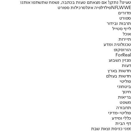
טעינו? נתקן! אם מצאתם טעות בכתבה, נשמח שתשתפו אותנו
WWE
NFL
פילדלפיה איגלס
רכילות ספורט
מדורים
ספורט
תרבות ובידור
לייף סטייל
אוכל
תיירות
טכנולוגיה ומדע
הורוסקופ
ForReal
מגזין השבוע
דעות
חדשות בארץ
חדשות בעולם
פוליטי
ביטחוני
חינוך
בריאות
משפט
תחבורה
פוליטי-מדיני
כללי ומידע
דף הבית
זמני כניסת וצאת שבת