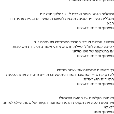
ירושלים 2040: העיר נערכת ל- 1.5 מליון תושבים
מנכ"לית העירייה מציגה תוכנית להשארת הצעירים ובניית עתיד הדור
הבא
בשיתוף עיריית ירושלים
שופינג, אמנות ואוכל: המרכז המתחדש של מזרח י-ם
קפיצה קטנה לחו"ל: טיילת חדשה, מיצגי אמנות, וכיכרות משופצות
בהשקעה של 100 מיליון ₪
בשיתוף עיריית ירושלים
כך ירושלים ממציאה את עצמה מחדש
לא רק קודש – המהפכה המודרנית שעוברת י-ם מחזירה אותה לפסגת
התיירות הישראלית
בשיתוף עיריית ירושלים
מאחורי הקלעים של הטעם הישראלי
איך אסם הפכה את תקופת הצנע והמחסור הקשה של שנות ה-40 למותג
לאומי?
בשיתוף אסם