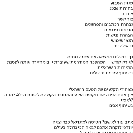
מגזין השבוע
בחירות 2026
אודות
צור קשר
נבחרת הכתבים והפרשנים
מדיניות פרטיות
הצהרת נגישות
תנאי שימוש
כדאי
להכיר
כך ירושלים ממציאה את עצמה מחדש
לא רק קודש – המהפכה המודרנית שעוברת י-ם מחזירה אותה לפסגת
התיירות הישראלית
בשיתוף עיריית ירושלים
מאחורי הקלעים של הטעם הישראלי
איך אסם הפכה את תקופת הצנע והמחסור הקשה של שנות ה-40 למותג
לאומי?
בשיתוף אסם
אתם עוד לא שם? הטיסה למונדיאל כבר יצאה
יונדאי לוקחת אתכם לבמה הכי גדולה בעולם
בשיתוף יונדאי מבית כלמוביל