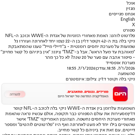
אוכל
מגזין
אנחנו מגייסים
English
X
ספורט
פלרטוט לוהט: האמת מאחורי הזוגיות של אגדת ה-WWE וכוכב ה-NFL
ניקי בלה בת ה-42 וקופר דז'ין בן ה-22 נצפו יחד לאחרונה ועוררו גל
שמועות על מערכת יחסים רומנטית • ב"דיילי מייל" טענו שהמתאבקת
"מאוהבת עד מעל הראש", אבל ב-"TMZ" ציננו: "אין ביניהם כל קשר מחייב"
• סיפור אהבה עם פער של 20 שנה? לא כל כך מהר
מערכת אופסייד
7/1/2026, 18:55
,עודכן
7/1/2026, 18:55
0
השמעה
ניקי בלה וקופר דז'ין. צילום: אינסטגרם
השמועות על
רומן בין אגדת ה-WWE ניקי בלה לכוכב ה-NFL קופר
דז'ין
מסעירות את עולם הספורט כבר תקופה, אולם עכשיו נראה שהאמת
מאחורי מערכת היחסים נחשפה. הצהובון האמריקני "TMZ" אישר
שהשניים בילו יחד לא מעט לאחרונה ואף היו "פלרטוטים לוהטים" ומספר
דייטים, עם זאת אין ביניהם כל קשר מחייב.