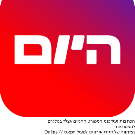
הכתבות ועידכוני הספורט החמים אצלך בטלגרם
להצטרפות
המחווה של קיירי אירווינג לפעיל חמאס // Dallas