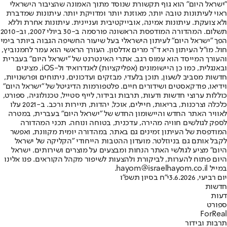
"ישראל היום" הוא גוף תקשורת שנוסד מתוך האמונה שהציבור הישראלי
ראוי לעיתונות טובה יותר, מאוזנת יותר ומדויקת יותר. עיתונות שמדברת
ולא צועקת. עיתונות אמינה, אובייקטיבית ועניינית. עיתונות אחרת וללא
תשלום. המהדורה המודפסת הראשונה פורסמה ב-30 ביולי 2007, וב-2010
הפך "ישראל היום" לעיתון הישראלי בעל שיעור החשיפה הגבוה ביותר בימי
חול. מו"ל העיתון היא ד"ר מרים אדלסון. העורך הראשי הוא עמר לחמנוביץ,
והעורך המייסד הוא עמוס רגב. אתרי האינטרנט של "ישראל היום" בעברית
ובאנגלית, כמו כן היישומונים (אפליקציות) לאנדרואיד ול-iOS, מציגים
חדשות מסביב לשעון, תוכן בלעדי, מבזקים ועדכונים, ניתוחים ופרשנויות,
וידיאו, פודקאסטים ושידורים חיים. פלטפורמות הדיגיטל של "ישראל היום"
כוללות ערוצי חדשות ודעות, תרבות ובידור, לייף סטייל, טכנולוגיה, ספורט,
כלכלה וצרכנות, בריאות, חיילים, אוכל, יהדות, תיירות ורכב. ב-2021 עלו
לאוויר האתר החדש והיישומון החדש של "ישראל היום" בעברית, במטרה
לספק לגולשים חוויה מהירה, עדכנית, בטוחה ונוחה. תכני המהדורה
המודפסת של העיתון זמינים גם באתר, במהדורה יומית מקוונת, ואפשר
לקבל אותם גם בניוזלטר. מועדון ההטבות הייחודי "הקליקה של ישראל
היום" מציע לגולשי האתר הנחות ומבצעים על מוצרים ושירותים. ישראל
היום פתוח להערות, לביקורת ולהצעות לשיפור מקהל הקוראים. פנו אלינו
במייל hayom@israelhayom.co.il.
יום רביעי, 3.6.2026
י"ח בסיון תשפ"ו
חדשות
דעות
ספורט
ForReal
תרבות ובידור