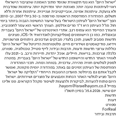
"ישראל היום" הוא גוף תקשורת שנוסד מתוך האמונה שהציבור הישראלי
ראוי לעיתונות טובה יותר, מאוזנת יותר ומדויקת יותר. עיתונות שמדברת
ולא צועקת. עיתונות אמינה, אובייקטיבית ועניינית. עיתונות אחרת וללא
תשלום. המהדורה המודפסת הראשונה פורסמה ב-30 ביולי 2007, וב-2010
הפך "ישראל היום" לעיתון הישראלי בעל שיעור החשיפה הגבוה ביותר בימי
חול. מו"ל העיתון היא ד"ר מרים אדלסון. העורך הראשי הוא עמר לחמנוביץ,
והעורך המייסד הוא עמוס רגב. אתרי האינטרנט של "ישראל היום" בעברית
ובאנגלית, כמו כן היישומונים (אפליקציות) לאנדרואיד ול-iOS, מציגים
חדשות מסביב לשעון, תוכן בלעדי, מבזקים ועדכונים, ניתוחים ופרשנויות,
וידיאו, פודקאסטים ושידורים חיים. פלטפורמות הדיגיטל של "ישראל היום"
כוללות ערוצי חדשות ודעות, תרבות ובידור, לייף סטייל, טכנולוגיה, ספורט,
כלכלה וצרכנות, בריאות, חיילים, אוכל, יהדות, תיירות ורכב. ב-2021 עלו
לאוויר האתר החדש והיישומון החדש של "ישראל היום" בעברית, במטרה
לספק לגולשים חוויה מהירה, עדכנית, בטוחה ונוחה. תכני המהדורה
המודפסת של העיתון זמינים גם באתר, במהדורה יומית מקוונת, ואפשר
לקבל אותם גם בניוזלטר. מועדון ההטבות הייחודי "הקליקה של ישראל
היום" מציע לגולשי האתר הנחות ומבצעים על מוצרים ושירותים. ישראל
היום פתוח להערות, לביקורת ולהצעות לשיפור מקהל הקוראים. פנו אלינו
במייל hayom@israelhayom.co.il.
יום שישי, 5.6.2026
כ' בסיון תשפ"ו
חדשות
דעות
ספורט
ForReal
תרבות ובידור