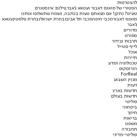
להצטרפות
הסטורי של מואנס דאבור ועטאא ג'אבר,צילום: אינסטגרם
טעינו? נתקן! אם מצאתם טעות בכתבה, נשמח שתשתפו אותנו
מואנס דאבור
מכבי חיפה
מכבי תל אביב
נבחרת ישראל
נבחרת פלסטין
עטאא
ג'אבר
מדורים
ספורט
תרבות ובידור
לייף סטייל
אוכל
תיירות
טכנולוגיה ומדע
הורוסקופ
ForReal
מגזין השבוע
דעות
חדשות בארץ
חדשות בעולם
פוליטי
ביטחוני
חינוך
בריאות
משפט
תחבורה
פוליטי-מדיני