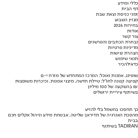
כללי ומידע
דף הבית
זמני כניסת וצאת שבת
מגזין השבוע
בחירות 2026
אודות
צור קשר
נבחרת הכתבים והפרשנים
מדיניות פרטיות
הצהרת נגישות
תנאי שימוש
כדאי
להכיר
שופינג, אמנות ואוכל: המרכז המתחדש של מזרח י-ם
קפיצה קטנה לחו"ל: טיילת חדשה, מיצגי אמנות, וכיכרות משופצות
בהשקעה של 100 מיליון ₪
בשיתוף עיריית ירושלים
כך תחסכו בחשמל בלי להזיע
מהפכת האנרגיה של תדיראן: שליטה, אבטחת מידע וניהול אקלים חכם
בבית
בשיתוף TADIRAN