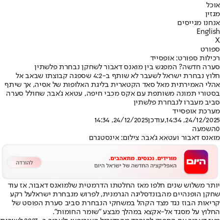
אוכל
מגזין
אנחנו מגייסים
English
X
ספורט
רכילות ספורט: אופסייד
סערה חדשה? המפגש בין מואנס דאבור לשחקן נבחרת פלשתין
חלוץ נבחרת ישראל לשעבר לא שותף ב-4:2 שספגה קבוצתו שבאב אל
אהלי האמירתית מאל סאד הקטארית בליגת האלופות של אסיה, אך שיתף
בסטורי תמונה משותפת עם אקס מכבי חיפה, עטאא ג'אבר, שחולל סערה
סביב מעברו לנבחרת פלשתין
מערכת אופסייד
24/12/2025, 14:34
,עודכן
24/12/2025, 14:34
0
השמעה
מואנס דאבור ועטאא ג'אבר. צילום: אינסטגרם
יותר משלוש שנים חלפו מאז החלטתו הדרמטית של
מואנס דאבור
, אז עוד
שחקן הופנהיים מהבונדסליגה הגרמנית, לפרוש מ
נבחרת ישראל
על רקע
קריאות הבוז נגד מצד הקהל במשחקי הנבחרת סביב סערת הפוסט של
החלוץ על מסגד אל-אקצא במהלך מבצע "שומר החומות".