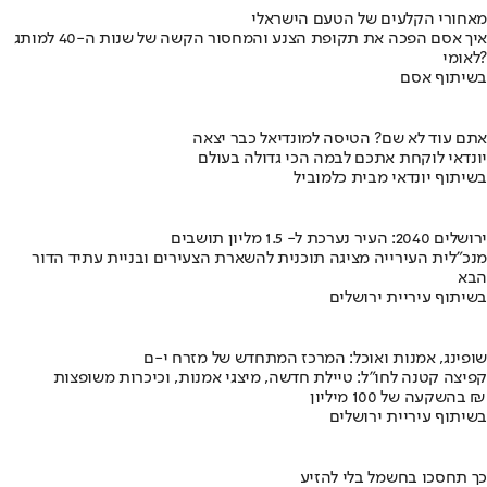
מאחורי הקלעים של הטעם הישראלי
איך אסם הפכה את תקופת הצנע והמחסור הקשה של שנות ה-40 למותג
לאומי?
בשיתוף אסם
אתם עוד לא שם? הטיסה למונדיאל כבר יצאה
יונדאי לוקחת אתכם לבמה הכי גדולה בעולם
בשיתוף יונדאי מבית כלמוביל
ירושלים 2040: העיר נערכת ל- 1.5 מליון תושבים
מנכ"לית העירייה מציגה תוכנית להשארת הצעירים ובניית עתיד הדור
הבא
בשיתוף עיריית ירושלים
שופינג, אמנות ואוכל: המרכז המתחדש של מזרח י-ם
קפיצה קטנה לחו"ל: טיילת חדשה, מיצגי אמנות, וכיכרות משופצות
בהשקעה של 100 מיליון ₪
בשיתוף עיריית ירושלים
כך תחסכו בחשמל בלי להזיע