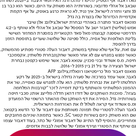
מאז דאבור אף הספיק להיפרד מהכדורגל האירופאי ולעבור ב-2023 לשורות
שבאב אל אהלי מדובאי, בשורותיה הוא משחק עד היום, כאשר הוא כבר בן
33 וחצי וחזרה לישראל, איך נגיד, לא נראית כרגע באופק, על אף הקמת
אקדמיית הכדורגל שלו בנצרת בה גדל.
מונאס דאבור מתגרה באוהדי נבחרת ישראל,צילום: אלן שיבר
אמש (שלישי) דאבור ישב על הספסל של שבאב אל אהלי ולא שותף ב-4:2
הדרמטי שספגה קבוצתו מאל סאד הקטארית במסגרת המחזור השישי
בליגת האלופות של אסיה, כולל ספיגה של שלושה שערים בתוספת הזמן
בדרך להפסד.
עם זאת, על אף שלא שותף במשחק, דאבור העלה סטורי מפתיע מהמשחק,
כאשר נפגש במגרש עם לא אחר מאשר שחקן
נבחרת פלשתין
, אקס
מכבי
חיפה
, מ.ס אשדוד ובני סכנין, עטאא ג'אבר, אשר שימש כקפטן נבחרת
ישראל הצעירה עד גיל 21 בין 2015 ל-2016.
מואנס דאבור מול כריסטיאנו רונאלדו,צילום: AFP
ג'אבר, אשר עמד במרכזה של סערה גדולה בישראל ב-2023 על רקע
החלטתו לייצג את נבחרת פלשתין. הוא עלה למגרש עם כאפייה, שר את
ההמנון הפלשתיני והשתתף בדקת דומייה לזכר "קורבנות המלחמה
בעזה". סוכנות השחקנים של דודו דהאן חדלה מלייצג אותו, מכבי חיפה
בשורותיה גדל, הסירה את דף השחקן שלו מהאתר הרשמי של המועדון
ומ.ס אשדוד אף קראה לשלול לו את האזרחות הישראלית.
ג'אבר העלה לסטורי שלו תמונה משותפת עם דאבור על כר הדשא בקטאר,
שם הוא משחק כיום בשורות קטאר SC, כאשר בתמונה שניהם מחובקים
ומחוייכים, והוסיף לצד התיוג של דאבור אמוג'י של כתר, בעוד דאבור עצמו
גם שיתף את הסטורי וצירף אמוג'י של שלושה לבבות אדומים.