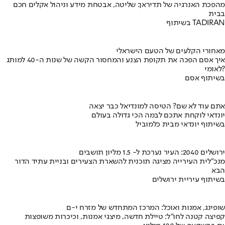
מהפכת האנרגיה של תדיראן: שליטה, אבטחת מידע וניהול אקלים חכם
בבית
בשיתוף TADIRAN
מאחורי הקלעים של הטעם הישראלי
איך אסם הפכה את תקופת הצנע והמחסור הקשה של שנות ה-40 למותג
לאומי?
בשיתוף אסם
אתם עוד לא שם? הטיסה למונדיאל כבר יצאה
יונדאי לוקחת אתכם לבמה הכי גדולה בעולם
בשיתוף יונדאי מבית כלמוביל
ירושלים 2040: העיר נערכת ל- 1.5 מליון תושבים
מנכ"לית העירייה מציגה תוכנית להשארת הצעירים ובניית עתיד הדור
הבא
בשיתוף עיריית ירושלים
שופינג, אמנות ואוכל: המרכז המתחדש של מזרח י-ם
קפיצה קטנה לחו"ל: טיילת חדשה, מיצגי אמנות, וכיכרות משופצות