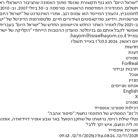
"ישראל היום" הוא גוף תקשורת שנוסד מתוך האמונה שהציבור הישראלי ראוי 
ת
ופרשנויות, וידיאו, פודקאסטים ושידורים חיים. פלטפורמות הדיגיטל של "ישרא
ב-2021 עלו לאוויר האתר החדש והיישומון החדש של "ישראל היום" בע
ואפשר לקבל אותם גם בניוזלטר. מועדון ההטבות הייחודי "הקליקה של ישרא
במייל hayom@israelhayom.co.il.
יום ראשון, 3.5.2026
ט"ז באייר תשפ"ו
חדשות
דעות
ספורט
ForReal
תרבות ובידור
אוכל
מגזין
אנחנו מגייסים
English
X
ספורט
רכילות ספורט: אופסייד
ה"זוג" המפתיע של חתונמי נחשף: "סיפור אהבה"
נטלי שילת רוימי, גרושתו של שחקן הפועל באר שבע אופיר דוידזאדה, אומנ
זה ליה ונועם, איש יקר ללבי"
מערכת אופסייד
12/11/2025, 08:24
,עודכן
12/11/2025, 09:43