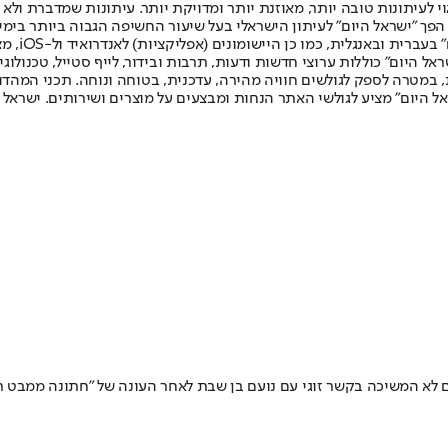
לעיתונות טובה יותר, מאוזנת יותר ומדויקת יותר. עיתונות שמדברת ולא צ
שלום. המהדורה המודפסת הראשונה פורסמה ב-30 ביולי 2007, וב-2010 הפך "ישראל היום" לעיתון הישראלי בעל שי
לחמנוביץ,
ל היום" כוללות ערוצי חדשות ודעות, תרבות ובידור, לייף סטייל, טכנולוגיה
ברית, במטרה לספק לגולשים חוויה מהירה, עדכנית, בטוחה ונוחה. תכני המה
ל היום" מציע לגולשי האתר הנחות ומבצעים על מוצרים ושירותים. ישראל 
ם לא המשיכה בקשר זוגי עם נועם בן שבת לאחר העונה של "חתונה ממבט רא