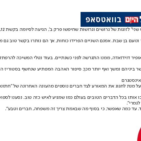
שני
" לזוגות של גרושים וגרושות שחיפשו פרק ב', הגיעה לסיומה ב
קשת 12
,
ונועם בן שבת. אמנם השניים הפרידו כוחות, אך הם נותרו בקשר טוב גם מ
ופיר דוידזאדה
, ממנו התגרשה לפני כשנתיים. בעוד נטלי המשיכה להרפתק
קשר ביניהם נמשך ואף יותר מכך, סיפור האהבה המפתיע שנחשף בסטוריז השו
 אינסטגרם
על מנת לחגוג את המאורע לצד חברים נוספים מהעונה האחרונה של "חתונמ
 אותו בכל הדברים הטובים בעולם כמו שמגיע לאיש כזה טוב. נסענו לספוט 
גמרי".
יחד. עד כמה שאפשר, כי בסוף מה שבאמת צריך זה משפחה, חברים וטבע".