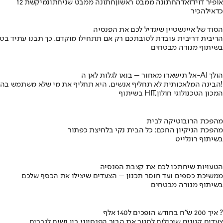
אופיר דוידזאדה
חתונה ממבט ראשון
חתונה ממבט שני
חתונמי
קשת 12
כדאי
להכיר
הסוד של איינשטיין שיגדיל לכם את הפנסיה
הריבית דריבית עובדת לטובתכם רק אם תתחילו מוקדם. כך תבנו עתיד בט
בשיתוף מנורה מבטחים
אל תישארו מאחור – בואו לגלות לאן ה-AI הולך
הבינה המלאכותית לא תחליף אנשים, היא תחליף את מי שלא משתמש בה!
בשיתוף HIT,המכון הטכנולוגי חולון
מהפכת הרובוטיקה לבית
מהפכת הניקיון החכם: כל הבית נקי בלחיצת כפתור
בשיתוף רונלייט
הטעויות שיחתכו לכם את קצבת הפנסיה
ממשיכת כספים ועד חוסר תכנון – הצעדים שיצילו את הכסף שלכם
בשיתוף מנורה מבטחים
איך 200 ש"ח בחודש הופכים ל140 אלף ?
צעדים קטנים שיכולים לסגור את הבור הפנסיוני בין נשים לגברים