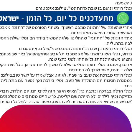
0
השמעה
נטלי רוימי ונועם בן שבת מ"חתונמי". צילום: אינסטגרם
אחרי שהעונה של "
חתונה ממבט ראשון
", בשינוי הפורמט של "
חתונה ממבט 
האישיים אחרי היציאה מאנונימיות.
אחד הזוגות של "
חתונמי
" שהחליטו שלא להמשיך ביחד הם נטלי שילת רוימי 
לבין בתה, ליה.
נטלי רוימי ונועם בן שבת ב"חתונה ממבט שני",צילום: אינסטגרם
כידוע, נטלי היא גרושתו של אקס
מכבי תל אביב
ושחקן
הפועל באר שבע
כיום
א
והציע נישואין לזוגתו, גל אוחיון, לפני כחצי שנה.
אז נכון, אומנם נטלי ונועם החליטו שלא להמשיך להיות זוג, אך בכל זאת ה
שלה - נועם, אשר שודך לה בתוכנית.
נטלי רוימי מברכת את נועם בן שבת. לא זוג, אבל שמרו על קשר טוב,צילום:
במסגרת חגיגות יום ההולדת של נועם, נטלי בירכה ואף נסעה עם בתה ליה 
בתה.
נטלי החלה בברכה וכתבה כך: "האיש היקר הזה לליבי חגג יום הולדת, תברכו
מוזיקה וכיף לילדים. לא הייתה שם קליטה, כך שהיינו מנותקים מהטלפונים ל
"אם יש זוג שיצא מהעונה הזאת זה ליה ונועם, סיפור אהבה. לנצל כל רגע 