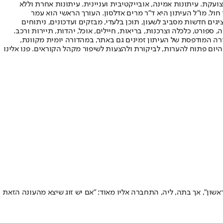
ועקת. עיתונות אמינה, אובייקטיבית ועניינית. עיתונות אחרת וללא
עור החשיפה הגבוה ביותר בימי חול. מו"ל העיתון היא ד"ר מרים אדלסון. העורך הראשי הוא עמר
 והעורך המייסד הוא עמוס רגב. אתרי האינטרנט של "ישראל היום" בעברית ובאנגלית, כמו כן היישומונים (אפליקציות) לאנדרואיד ול-iOS, מציגים חדשות מסביב לשעון, תוכן בלעדי, מבזקים ועדכונים, ניתוחים
, ספורט, כלכלה וצרכנות, בריאות, חיילים, אוכל, יהדות, תיירות ורכב.
דורה המודפסת של העיתון זמינים גם באתר, במהדורה יומית מקוונת,
היום פתוח להערות, לביקורת ולהצעות לשיפור מקהל הקוראים. פנו אלינו
שון", אך בתה, ליה, התחברה אליו מאוד: "אם יש זוג שיצא מהעונה הזאת