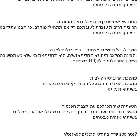
בשיתוף מנורה מבטחים
הסוד של איינשטיין שיגדיל לכם את הפנסיה
הריבית דריבית עובדת לטובתכם רק אם תתחילו מוקדם. כך תבנו עתיד בט
בשיתוף מנורה מבטחים
אל תישארו מאחור – בואו לגלות לאן ה-AI הולך
הבינה המלאכותית לא תחליף אנשים, היא תחליף את מי שלא משתמש בה!
בשיתוף HIT,המכון הטכנולוגי חולון
מהפכת הרובוטיקה לבית
מהפכת הניקיון החכם: כל הבית נקי בלחיצת כפתור
בשיתוף רונלייט
הטעויות שיחתכו לכם את קצבת הפנסיה
ממשיכת כספים ועד חוסר תכנון – הצעדים שיצילו את הכסף שלכם
בשיתוף מנורה מבטחים
איך 200 ש"ח בחודש הופכים ל140 אלף ?