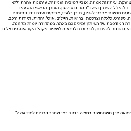
ועקת. עיתונות אמינה, אובייקטיבית ועניינית. עיתונות אחרת וללא
עור החשיפה הגבוה ביותר בימי חול. מו"ל העיתון היא ד"ר מרים אדלסון. העורך הראשי הוא עמר
 והעורך המייסד הוא עמוס רגב. אתרי האינטרנט של "ישראל היום" בעברית ובאנגלית, כמו כן היישומונים (אפליקציות) לאנדרואיד ול-iOS, מציגים חדשות מסביב לשעון, תוכן בלעדי, מבזקים ועדכונים, ניתוחים
, ספורט, כלכלה וצרכנות, בריאות, חיילים, אוכל, יהדות, תיירות ורכב.
דורה המודפסת של העיתון זמינים גם באתר, במהדורה יומית מקוונת,
היום פתוח להערות, לביקורת ולהצעות לשיפור מקהל הקוראים. פנו אלינו