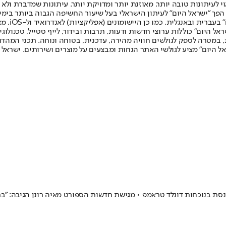
לעיתונות טובה יותר, מאוזנת יותר ומדויקת יותר. עיתונות שמדברת ולא צ
שלום. המהדורה המודפסת הראשונה פורסמה ב-30 ביולי 2007, וב-2010 הפך "ישראל היום" לעיתון הישראלי בעל שי
לחמנוביץ,
ל היום" כוללות ערוצי חדשות ודעות, תרבות ובידור, לייף סטייל, טכנולוגיה
ברית, במטרה לספק לגולשים חוויה מהירה, עדכנית, בטוחה ונוחה. תכני המה
ל היום" מציע לגולשי האתר הנחות ומבצעים על מוצרים ושירותים. ישראל 