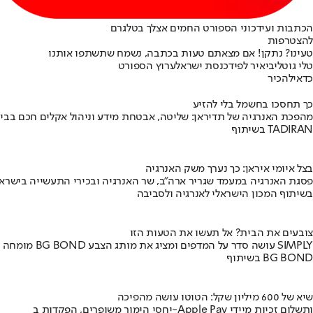
הכתבות ועידכוני הספורט החמים אצלך בטלגרם
להצטרפות
טעינו? נתקן! אם מצאתם טעות בכתבה, נשמח שתשתפו אותנו
טלי גוטליב
יאיר לפיד
כנסת ישראל
ערוץ הספורט
כדאי
להכיר
כך תחסכו בחשמל בלי להזיע
מהפכת האנרגיה של תדיראן: שליטה, אבטחת מידע וניהול אקלים חכם בבי
בשיתוף TADIRAN
בצל איומי איראן: כך נערך משק האנרגיה
פסגת האנרגיה במעמד שגריר ארה"ב, שר האנרגיה ובכירי התעשייה בישראל
בשיתוף המכון הישראלי לאנרגיה ולסביבה
צובעים את הבית? אל תעשו את הטעות הזו
מומחה BG BOND עושה סדר על המדפים ומציג את מותג הצבע SIMPLY
בשיתוף BG BOND
שיא של 600 מיליון שקל: הטוטו עושה מהפיכה
יחסי הימור משופרים, הפקדות ב-Apple Pay ותשלום זכיות מיידי