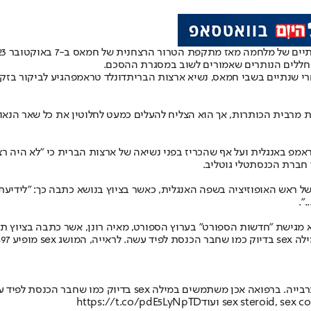
חמה מאז מתקפת הטרור הרצחנית של חמאס ב-7 באוקטובר 2023, כאשר
רי שנתיים בשבי חמאס, נשיא ארצות הברית
דונלד טראמפ
הגיע לביקור בזק
רבית הכותרות, אך הוא הצליח להעלים כמעט לחלוטין את כל שאר הנאומ
טראמפ באנגלית ועל אף שהכריז בפני נשיאה של ארצות הברית כי "לא היה 
ד חברת הכנסת
טלי גוטליב
.
ראש האופוזיציה בשפה האנגלית, כאשר בציוץ בנושא כתבה כך: "לידיעת ח״כ
".
א מגישת "חדשות הספורט" ב
ערוץ הספורט
, מאיה רונן, אשר כתבה בציוץ תג
בר הכנסת לפיד עשה. לראייה, המושג sex מופיע 497 פעמים בספר
https://t.co/pdE5LyNpTD