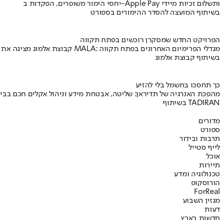
יחסי הימור משופרים, הפקדות ב-Apple Pay ותשלום זכיות מיידי
בשיתוף המועצה להסדר ההימורים בספורט
הפרויקט החדש שמסקרן רוכשים בפתח תקווה
קבוצת אלמוג מציגה את פרויקט MALA: מגדלי הפרימיום האחרונים בפתח תקווה
בשיתוף קבוצת אלמוג
כך תחסכו בחשמל בלי להזיע
מהפכת האנרגיה של תדיראן: שליטה, אבטחת מידע וניהול אקלים חכם בבי
בשיתוף TADIRAN
מדורים
ספורט
תרבות ובידור
לייף סטייל
אוכל
תיירות
טכנולוגיה ומדע
הורוסקופ
ForReal
מגזין השבוע
דעות
חדשות בארץ