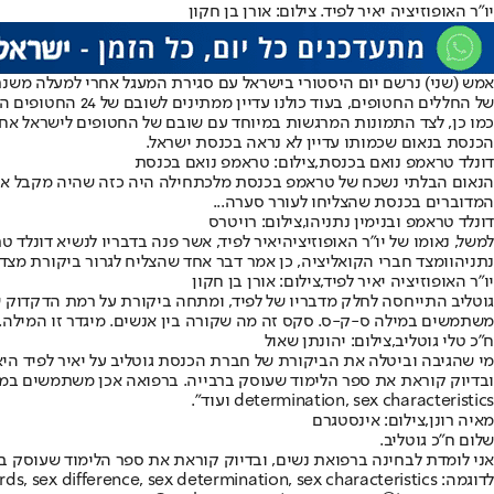
יו"ר האופוזיציה יאיר לפיד. צילום: אורן בן חקון
אמש (שני) נרשם יום היסטורי בישראל עם סגירת המעגל אחרי למעלה משנתיים של מל
של החללים החטופים
, בעוד כולנו עדיין ממתינים לשובם של 24 החטופים החללים הנותרים שאמורים לשוב במסגרת ההסכם.
כמו כן, לצד התמונות המרגשות במיוחד עם שובם של החטופים לישראל אח
הכנסת בנאום שכמותו עדיין לא נראה בכנסת ישראל.
דונלד טראמפ נואם בכנסת,צילום: טראמפ נואם בכנסת
הנאום הבלתי נשכח של טראמפ בכנסת מלכתחילה היה כזה שהיה מקבל את מ
המדוברים בכנסת שהצליחו לעורר סערה...
דונלד טראמפ ובנימין נתניהו,צילום: רויטרס
למשל, נאומו של יו"ר האופוזיציה
יאיר לפיד
, אשר פנה בדבריו לנשיא דונלד 
נתניהו
ומצד חברי הקואליציה, כן אמר דבר אחד שהצליח לגרור ביקורת מצ
יו"ר האופוזיציה יאיר לפיד,צילום: אורן בן חקון
גוטליב התייחסה לחלק מדבריו של לפיד, ומתחה ביקורת על רמת הדקדוק של 
משתמשים במילה ס-ק-ס. סקס זה מה שקורה בין אנשים. מיגדר זו המילה...
ח"כ טלי גוטליב,צילום: יהונתן שאול
מי שהגיבה וביטלה את הביקורת של חברת הכנסת גוטליב על יאיר לפיד הי
determination, sex characteristics ועוד".
מאיה רונן,צילום: אינסטגרם
שלום ח״כ גוטליב.
אני לומדת לבחינה ברפואת נשים, ובדיוק קוראת את ספר הלימוד שעוסק ברבייה. ברפואה אכן משתמשים במילה sex בדיוק כמו שח
לדוגמה: sex steroid, sex cords, sex difference, sex determination, sex characteristics ועוד