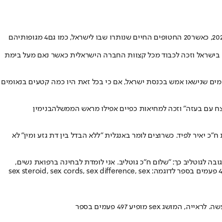
20 החטופים החיים שנותרו שבו לישראל
, כמו גם
4 מגופותיהם
 בישראל וזכה לכבוד מכל קצוות החברה הישראלית כאשר נאם מעל בימת
ים שנישאו אמש בכנסת ישראל, אם כי בכל זאת היו כמה קטעים בנאומים
רצח עם בעזה" וזכה למחיאות כפיים אפילו מראש הממשלה
בנימין
 יאיר לפיד. כשרוצים לומר באנגלית ״ללא הבדל בין דת גזע ומין״ לא
ובה לגוטליב כך: "שלום ח״כ גוטליב. אני לומדת לבחינה ברפואת נשים,
ובדיוק קוראת את ספר הלימוד שעוסק ברבייה. ברפואה אכן משתמשים במילה sex בדיוק כמו שחבר הכנסת לפיד עשה. לראייה, המושג sex מופיע 497 פעמים בספר לדוגמה: sex steroid, sex cords, sex difference, sex