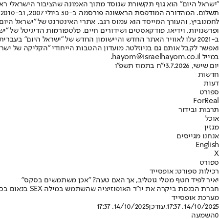
"ישראל היום" הוא גוף תקשורת שנוסד מתוך האמונה שהציבור הישראלי ראוי 
ת
ופרשנויות, וידיאו, פודקאסטים ושידורים חיים. פלטפורמות הדיגיטל של "ישרא
ב-2021 עלו לאוויר האתר החדש והיישומון החדש של "ישראל היום" בע
ואפשר לקבל אותם גם בניוזלטר. מועדון ההטבות הייחודי "הקליקה של ישרא
במייל hayom@israelhayom.co.il.
יום שישי, 3.7.2026
י"ח בתמוז תשפ"ו
חדשות
דעות
ספורט
ForReal
תרבות ובידור
אוכל
מגזין
אנחנו מגייסים
English
X
ספורט
רכילות ספורט: אופסייד
יאיר לפיד חטף מטלי גוטליב, אך האם טעה? "אכן משתמשים בסקס"
חברת הכנסת ביקרה את יו"ר האופוזיציה שהשתמש במילה SEX בנאום בכנסת בנוכחות דונלד טראמפ • מגישת חדשות הספורט מאיה רונן הגיבה: "ברפואה אכן משתמשים במילה בדיוק כמו שחבר הכנסת לפיד עשה"
מערכת אופסייד
14/10/2025, 17:37
,עודכן
14/10/2025, 17:37
0
השמעה