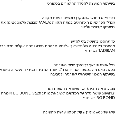
בשיתוף המועצה להסדר ההימורים בספורט
הפרויקט החדש שמסקרן רוכשים בפתח תקווה
קבוצת אלמוג מציגה את פרויקט MALA: מגדלי הפרימיום האחרונים בפתח תקווה
בשיתוף קבוצת אלמוג
כך תחסכו בחשמל בלי להזיע
מהפכת האנרגיה של תדיראן: שליטה, אבטחת מידע וניהול אקלים חכם בבי
בשיתוף TADIRAN
בצל איומי איראן: כך נערך משק האנרגיה
פסגת האנרגיה במעמד שגריר ארה"ב, שר האנרגיה ובכירי התעשייה בישראל
בשיתוף המכון הישראלי לאנרגיה ולסביבה
צובעים את הבית? אל תעשו את הטעות הזו
מומחה BG BOND עושה סדר על המדפים ומציג את מותג הצבע SIMPLY
בשיתוף BG BOND
שיא של 600 מיליון שקל: הטוטו עושה מהפיכה