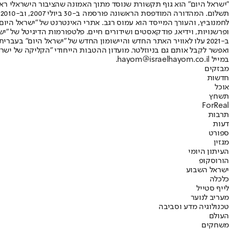
"ישראל היום" הוא גוף תקשורת שנוסד מתוך האמונה שהציבור הישראלי ראוי 
ת
ופרשנויות, וידיאו, פודקאסטים ושידורים חיים. פלטפורמות הדיגיטל של "ישרא
ב-2021 עלו לאוויר האתר החדש והיישומון החדש של "ישראל היום" בע
ואפשר לקבל אותם גם בניוזלטר. מועדון ההטבות הייחודי "הקליקה של ישרא
במייל hayom@israelhayom.co.il.
מבזקים
חדשות
אוכל
תשחץ
ForReal
תרבות
דעות
ספורט
מגזין
העיתון היומי
הורוסקופ
ישראל השבוע
כלכלה
לייף סטייל
מעריב לנוער
טכנולוגיה מדע וסביבה
העולם
משחקים