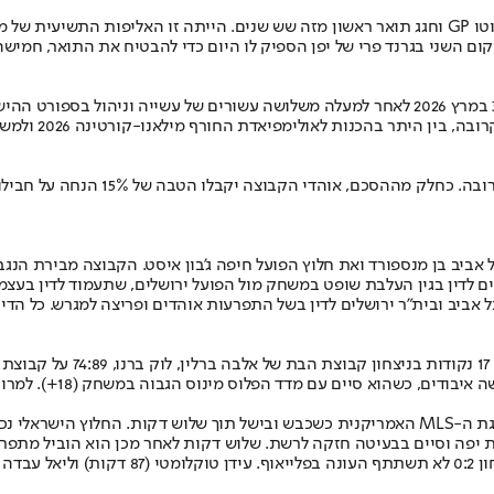
הרוכב הספרדי של קבוצת דוקאטי, מארק מארקס, זכה באליפות העולם במוטו GP וחגג תואר ראשון מזה שש
הפועל תל אביב בכדורסל ופרטנר חתמו
ביב בן מנספורד ואת חלוץ הפועל חיפה ג'בון איסט. הקבוצה מבירת הנגב 
ים לדין בגין העלבת שופט במשחק מול הפועל ירושלים, שתעמוד לדין בעצ
אביב ובית"ר ירושלים לדין בשל התפרעות אוהדים ופריצה למגרש. כל הדיונ
מינוס הגבוה במשחק (18+). למרות שמדובר בליגה השלישית בגרמניה, צפו במשחק 2,178 אוהדים.