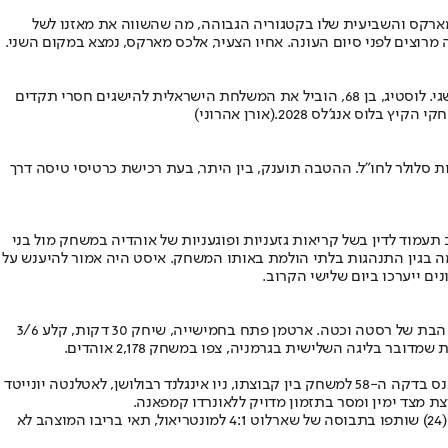
 שנים. הייתה זו האליפות התשיעית של מארקס והשביעית שלו בקטגוריה הגבוהה, מה שהשווה את מאזנו לשל
מנכ"ל הוועד האולימפי בישראל, גילי לוסטיג, הודיע כי יפרוש מתפקידו ב-31 במרץ 2026 לאחר למעלה משלושה עשורים של עשייה וניהול בספורט ההישגי. לוסטיג, בן 68, הוביל את המשלחת הישראלית להישגים חסרי תקדים
(אורן אהרוני)
 על הסכם חסות לקראת העונה הקרובה. כחלק מההסכם, אוהדי הקבוצה יקבלו הטבה של 15% הנחה על חבילות סלולר לחו"ל. ההטבה תוענק, בין היתר, בעת רכישת כרטיסי טיסה דרך
תעמוד לדין בשל קריאות גזעניות ופוגעניות של אוהדיה במשחק מול בני
מה בגין התנהגות בלתי הולמת באותו המשחק. איסט היה אמור להיענש על
ים ייערכו ביום שלישי הקרוב.
פתיחת עונה נהדרת לגיא ארטמן בליגת ה-PRO-B בגרמניה. הישראלי קלע 17 נקודות בניצחון קבוצת הבת של אלבה ברלין, לוק ברנו, 74:89 על קבוצת הבת של רסטה וכטה. ארטמן פתח בחמישייה, שיחק 30 דקות, קלע 3/6
דור תורג'מן רשם הלילה (בין שבת לראשון) הופעת בכורה בלתי נשכחת בליגת ה-MLS האמריקנית כשכבש ובישל תוך שלוש דקות. החלוץ הישראלי נכנס בדקה ה-58 למשחק בין קבוצתו, ניו אינגלנד רבולושן, לאטלנטה יונייטד
עילי פיינגולד הפצוע לא נכלל בסגל של הקבוצה ממסצ'וסטס, שלמרות הניצחון 0:2 לא תשתתף העונה בפלייאוף. עידן טוקלומטי (87 דקות) וליאל עבדה (24) שותפו בתבוסה של שארלוט 4:1 למונטריאול, תאי בריבו המוצהב לא