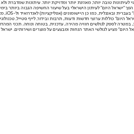
לעיתונות טובה יותר, מאוזנת יותר ומדויקת יותר. עיתונות שמדברת ולא צ
שלום. המהדורה המודפסת הראשונה פורסמה ב-30 ביולי 2007, וב-2010 הפך "ישראל היום" לעיתון הישראלי בעל שי
לחמנוביץ,
ל היום" כוללות ערוצי חדשות ודעות, תרבות ובידור, לייף סטייל, טכנולוגיה
ברית, במטרה לספק לגולשים חוויה מהירה, עדכנית, בטוחה ונוחה. תכני המה
ל היום" מציע לגולשי האתר הנחות ומבצעים על מוצרים ושירותים. ישראל 