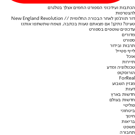
הכתבות ועידכוני הספורט החמים אצלך בטלגרם
להצטרפות
דור תורג'מן לאחר הבכורה החלומית // New England Revolution
טעינו? נתקן! אם מצאתם טעות בכתבה, נשמח שתשתפו אותנו
עדכונים שוטפים בספורט
מדורים
ספורט
תרבות ובידור
לייף סטייל
אוכל
תיירות
טכנולוגיה ומדע
הורוסקופ
ForReal
מגזין השבוע
דעות
חדשות בארץ
חדשות בעולם
פוליטי
ביטחוני
חינוך
בריאות
משפט
תחבורה