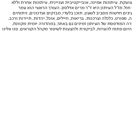
ועקת. עיתונות אמינה, אובייקטיבית ועניינית. עיתונות אחרת וללא
עור החשיפה הגבוה ביותר בימי חול. מו"ל העיתון היא ד"ר מרים אדלסון. העורך הראשי הוא עמר
 והעורך המייסד הוא עמוס רגב. אתרי האינטרנט של "ישראל היום" בעברית ובאנגלית, כמו כן היישומונים (אפליקציות) לאנדרואיד ול-iOS, מציגים חדשות מסביב לשעון, תוכן בלעדי, מבזקים ועדכונים, ניתוחים
, ספורט, כלכלה וצרכנות, בריאות, חיילים, אוכל, יהדות, תיירות ורכב.
דורה המודפסת של העיתון זמינים גם באתר, במהדורה יומית מקוונת,
היום פתוח להערות, לביקורת ולהצעות לשיפור מקהל הקוראים. פנו אלינו