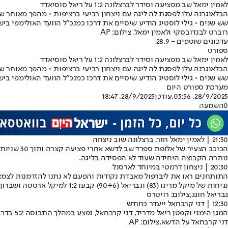
לאמין ימאל שב מפציעה וסידר לברצלונה 1:2 על ריאל סוסיאדד
שש שנים • גילי לוסטיג הודיע שיסיים את דרכו כמנכ"ל הוועד האולימפי בישראל
רוברט לבנדובסקי ולאמין ימאל. צילום: AP
עדכונים שוטפים - 28.9
ספורט
לאמין ימאל שב מפציעה וסידר לברצלונה 1:2 על ריאל סוסיאדד
שש שנים • גילי לוסטיג הודיע שיסיים את דרכו כמנכ"ל הוועד האולימפי בישראל
מערכת ספורט היום
28/9/2025, 03:56
,עודכן
28/9/2025, 18:47
0
השמעה
21:30 | לאמין ימאל חזר, ברצלונה שוב ניצחה
נותרה הקבוצה היחידה שעוד לא הפסידה בליגה.
20:30 | ניצחון דרמטי במיוחד לארסנל
התותחנים ראו את ליברפול מאבדת נקודות והפעם לא נתנו להזדמנות לצמצ
נגיחות של מיקל מרינו (83) וגבריאל (90+6) קבעו 1:2 למיקל ארטטה ושברון לב לאוהדי המגפייז. במשחק מוקדם יותר, אסטון וילה ניצחה 1:3 את פולהאם.
גבריאל חוגג,צילום: רויטרס
12:30 | דני קרבחאל ייעדר כחודש
המגן הימני וקפטן ריאל מדריד, דני קרבחאל, נפצע במהלך התבוסה 5:2 בדרבי מול אתלטיקו ועל פי ההערכות הוא צפוי להיעדר כחודש ונמצא בספק רב לקלאסיקו מול ברצלונה.
דני קרבחאל על הדשא,צילום: AP