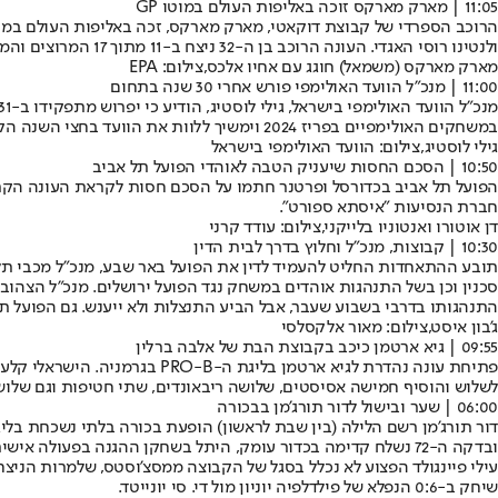
11:05 | מארק מארקס זוכה באליפות העולם במוטו GP
ולנטינו רוסי האגדי. העונה הרוכב בן ה-32 ניצח ב-11 מתוך 17 המרוצים והמקום השני בגרנד פרי של יפן הספיק לו היום כדי להבטיח את התואר, חמישה מרוצים לפני סיום העונה. אחיו הצעיר, אלכס מארקס, נמצא במקום השני.
מארק מארקס (משמאל) חוגג עם אחיו אלכס,צילום: EPA
11:00 | מנכ"ל הוועד האולימפי פורש אחרי 30 שנה בתחום
במשחקים האולימפיים בפריז 2024 וימשיך ללוות את הוועד בחצי השנה הקרובה, בין היתר בהכנות לאולימפיאדת החורף מילאנו-קורטינה 2026 ולמשחקי הקיץ בלוס אנג'לס 2028.
גילי לוסטיג,צילום: הוועד האולימפי בישראל
10:50 | הסכם החסות שיעניק הטבה לאוהדי הפועל תל אביב
חברת הנסיעות "איסתא ספורט".
דן אוטורו ואנטוניו בלייקני,צילום: עודד קרני
10:30 | קבוצות, מנכ"ל וחלוץ בדרך לבית הדין
תובע ההתאחדות החליט להעמיד לדין את הפועל באר שבע, מנכ"ל מכבי תל א
סכנין וכן בשל התנהגות אוהדים במשחק נגד הפועל ירושלים. מנכ"ל הצהוב
התנהגותו בדרבי בשבוע שעבר, אבל הביע התנצלות ולא ייענש. גם הפועל תל 
ג'בון איסט,צילום: מאור אלקסלסי
09:55 | גיא ארטמן כיכב בקבוצת הבת של אלבה ברלין
לשלוש והוסיף חמישה אסיסטים, שלושה ריבאונדים, שתי חטיפות וגם שלושה איבודים, כשהוא סיים עם מדד הפלוס 
06:00 | שער ובישול לדור תורג'מן בבכורה
ובדקה ה-72 נשלח קדימה בכדור עומק, היתל בשחקן ההגנה בפעולה אישית יפה וסיים בבעיטה חזקה לרשת. שלוש דקות לאחר מכן הוא הוביל מתפרצת מצד ימין ומסר בתזמון מדויק ללאונרדו קמפאנה.
שיחק ב-0:6 הנפלא של פילדלפיה יוניון מול די. סי יונייטד.