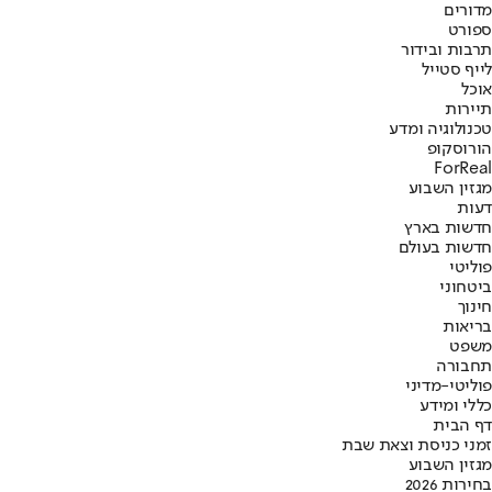
מדורים
ספורט
תרבות ובידור
לייף סטייל
אוכל
תיירות
טכנולוגיה ומדע
הורוסקופ
ForReal
מגזין השבוע
דעות
חדשות בארץ
חדשות בעולם
פוליטי
ביטחוני
חינוך
בריאות
משפט
תחבורה
פוליטי-מדיני
כללי ומידע
דף הבית
זמני כניסת וצאת שבת
מגזין השבוע
בחירות 2026