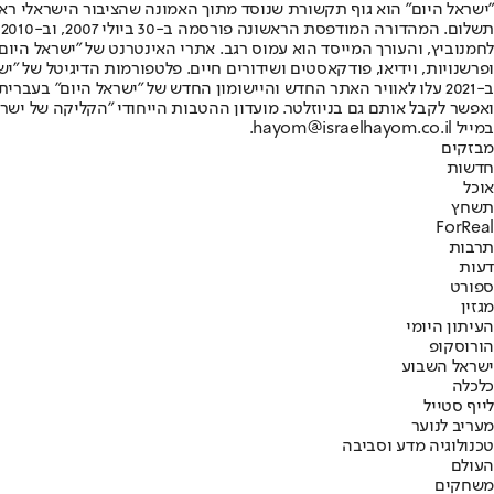
"ישראל היום" הוא גוף תקשורת שנוסד מתוך האמונה שהציבור הישראלי ראוי 
ת
ופרשנויות, וידיאו, פודקאסטים ושידורים חיים. פלטפורמות הדיגיטל של "ישרא
ב-2021 עלו לאוויר האתר החדש והיישומון החדש של "ישראל היום" בע
ואפשר לקבל אותם גם בניוזלטר. מועדון ההטבות הייחודי "הקליקה של ישרא
במייל hayom@israelhayom.co.il.
מבזקים
חדשות
אוכל
תשחץ
ForReal
תרבות
דעות
ספורט
מגזין
העיתון היומי
הורוסקופ
ישראל השבוע
כלכלה
לייף סטייל
מעריב לנוער
טכנולוגיה מדע וסביבה
העולם
משחקים