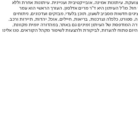
ועקת. עיתונות אמינה, אובייקטיבית ועניינית. עיתונות אחרת וללא
עור החשיפה הגבוה ביותר בימי חול. מו"ל העיתון היא ד"ר מרים אדלסון. העורך הראשי הוא עמר
 והעורך המייסד הוא עמוס רגב. אתרי האינטרנט של "ישראל היום" בעברית ובאנגלית, כמו כן היישומונים (אפליקציות) לאנדרואיד ול-iOS, מציגים חדשות מסביב לשעון, תוכן בלעדי, מבזקים ועדכונים, ניתוחים
, ספורט, כלכלה וצרכנות, בריאות, חיילים, אוכל, יהדות, תיירות ורכב.
דורה המודפסת של העיתון זמינים גם באתר, במהדורה יומית מקוונת,
היום פתוח להערות, לביקורת ולהצעות לשיפור מקהל הקוראים. פנו אלינו