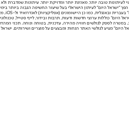
לעיתונות טובה יותר, מאוזנת יותר ומדויקת יותר. עיתונות שמדברת ולא צ
שלום. המהדורה המודפסת הראשונה פורסמה ב-30 ביולי 2007, וב-2010 הפך "ישראל היום" לעיתון הישראלי בעל שי
לחמנוביץ,
ל היום" כוללות ערוצי חדשות ודעות, תרבות ובידור, לייף סטייל, טכנולוגיה
ברית, במטרה לספק לגולשים חוויה מהירה, עדכנית, בטוחה ונוחה. תכני המה
ל היום" מציע לגולשי האתר הנחות ומבצעים על מוצרים ושירותים. ישראל 