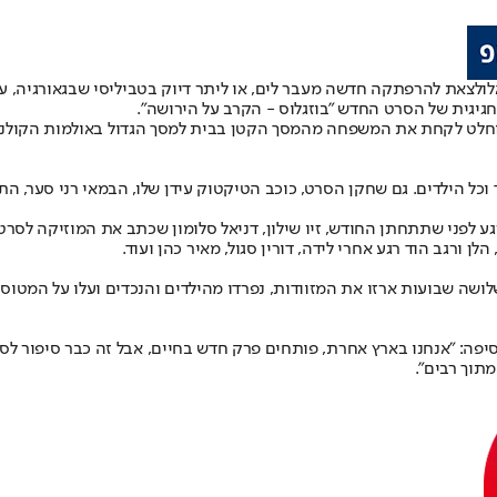
ל
ולצאת להרפתקה חדשה מעבר לים, או ליתר דיוק בטביליסי שבגאורגיה,
חגיגית של הסרט החדש "בוזגלוס - הקרב על הירושה".
וחלט לקחת את המשפחה מהמסך הקטן בבית למסך הגדול באולמות הקולנוע 
 וכל הילדים. גם שחקן הסרט, כוכב הטיקטוק עידן שלו, הבמאי רני סער, הת
ע לפני שתתחתן החודש, זיו שילון, דניאל סלומון שכתב את המוזיקה לסרט, יג
ן ורגב הוד רגע אחרי לידה, דורין סגול, מאיר כהן ועוד.
כשלושה שבועות ארזו את המזוודות, נפרדו מהילדים והנכדים ועלו על המטוס
וסיפה: "אנחנו בארץ אחרת, פותחים פרק חדש בחיים, אבל זה כבר סיפור ל
תוך רבים".