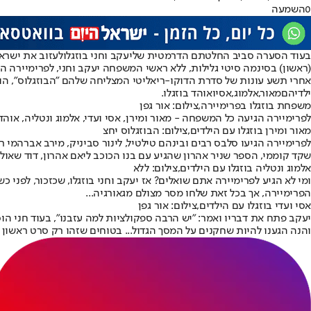
0
השמעה
בעוד הסערה סביב החלטתם הדרמטית של
יעקב וחני בוזגלו
לעזוב את ישרא
(ראשון) בסינמה סיטי גלילות, ללא ראשי המשפחה יעקב וחני, לפרימיירה ה
אחרי תשע עונות של סדרת הדוקו-ריאליטי המצליחה שלהם "
הבוזגלוס
", ה
ילדיהם
מאור
,
אלמוג
,
אסי
ו
אוהד בוזגלו
.
משפחת בוזגלו בפרימיירה,צילום: אור גפן
לפרימיירה הגיעה כל המשפחה - מאור ומירן, אסי ועדי, אלמוג ונטליה, אוהד
מאור ומירן בוזגלו עם הילדים,צילום: הבוזגלוס יחצ
לפרימיירה הגיעו סלבס רבים ובינהם טילטיל, לינור סביניק, מירב אברהמי רג
שקד קוממי, הספר שניר אהרון שהגיע עם בנו הכוכב ליאם אהרון, דוד שאול, הל
אלמוג ונטליה בוזגלו עם הילדים,צילום: ללא
ומי לא הגיע לפרימיירה אתם שואלים? אז יעקב וחני בוזגלו, שכזכור, לפני 
הפרימיירה, אך בכל זאת שלחו מסר מצולם מגאורגיה...
אסי ועדי בוזגלו עם הילדים,צילום: אור גפן
יעקב פתח את דבריו ואמר: "יש הרבה ספקולציות למה עזבנו", בעוד חני ה
והנה הגענו להיות שחקנים על המסך הגדול... בטוחים שזהו רק סרט ראשון מ