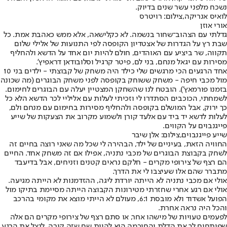
נשכח מלפני עשר שנים בדיוק.
לואיס אנריקה,צילום: רויטרס
אורי אוזן
גדלתי עם הצהוב־שחור בנשמה. לא כקלישאה, אלא ממש כאהבת אמת. כל
שבת רץ על הגדרות של אצטדיון הקופסה לפי התנועות של אלילי שלום
תקווה, שר ביציע עם האוהדים, חולם להיות יום אחד על הדשא ולהחליף
מסירות עם יגאל מנחם, בני לם, פיטר קרגיל וסלובודאן דראפיץ'.
אחד הרגעים הכי מרגשים שלי כילד היה משחק של קבוצתי - ילדים בני 10
מול מכבי חיפה - משחק ששוחק בקופסה לפני משחק הבוגרים (מה שכונה
בזמנו פורמאץ'). הובטח לנו שהשחקן המצטיין יעלה עם הבוגרים לחימום.
לשמחתי, הכוכבים הסתדרו לי וזכיתי לעלות עם אליליי לכר הדשא הלא כל
כך ירוק, אבל המושלם בקופסה ולהחליף מסירות בחימום עם מנחם ולם,
לעלות לדשא יד ביד עם אלעד קורן ולשמוע מקרוב את הצעקות של שייע
פייגנבוים על הקווים.
שייע פייגנבוים,צילום: אלן שיבר
החוויה הזאת, בעיניים של ילד, הבהירה לי שכל מה שאני רוצה בחיים זה
לשחק בקבוצת הבוגרים של מכבי נתניה, אפילו אם זה משחק אחד. החיים
הם רצף של צירופי מקרים - חלקם נראים קטנים וזניחים, אבל בדיעבד
מתברר שהם אלו שעיצבו לי את הדרך.
אולי אם מכבי נתניה לא הייתה יורדת ליגה, ההזדמנות לא הייתה מגיעה.
אולי אם רגע אחרי שחזרתי מטירונות הקבוצה הייתה מסיימת בתיקו מול
הפועל אשדוד ולא מובסת 6:1, מעולם לא הייתי מוצא את מקומי בהרכב
והכל היה נראה אחרת.
לפעמים טעויות של מישהו אחר, או סתם רצף של צירופי מקרים הם אלה
שפותחים לך את הדלת והחוכמה היא להיות שם שזה קורה, לנצל את הרגע