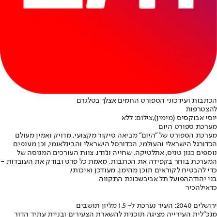
הכתבות ועידכוני הספורט החמים אצלך בטלגרם
להצטרפות
יוסי אבוקסיס (מימין),צילום: ללא
מערכת ספורט היום
מערכת הספורט של "היום" מביאה סיקור מקצועי, מדויק ואמין מעולם
הכדורגל הישראלי והעולמי, הכדורסל הישראלי והבינלאומי, וכן מענפים
נוספים כגון טניס, אתלטיקה, שחייה וג’ודו. צוות העורכים המנוסה של
המערכת בוחר בקפידה את הכתבות, מאמת כל פרט ובודק את העובדות -
כדי להבטיח לקוראים תוכן מהימן, מעודכן ואיכותי.
בני יהודה
הפועל תל אביב
שכונת התקווה
כדאי
להכיר
ירושלים 2040: העיר נערכת ל- 1.5 מליון תושבים
מנכ"לית העירייה מציגה תוכנית להשארת הצעירים ובניית עתיד הדור