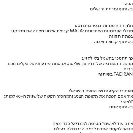
הבא
בשיתוף עיריית ירושלים
חלון ההזדמנויות בכפר גנים נסגר
קבוצת אלמוג מציגה את פרויקט MALA: מגדלי הפרימיום האחרונים
בפתח תקווה
בשיתוף קבוצת אלמוג
כך תחסכו בחשמל בלי להזיע
מהפכת האנרגיה של תדיראן: שליטה, אבטחת מידע וניהול אקלים חכם
בבית
בשיתוף TADIRAN
מאחורי הקלעים של הטעם הישראלי
איך אסם הפכה את תקופת הצנע והמחסור הקשה של שנות ה-40 למותג
לאומי?
בשיתוף אסם
אתם עוד לא שם? הטיסה למונדיאל כבר יצאה
יונדאי לוקחת אתכם לבמה הכי גדולה בעולם