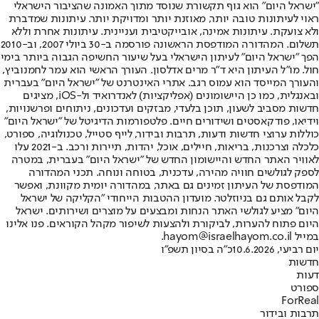
"ישראל היום" הוא גוף תקשורת שנוסד מתוך האמונה שהציבור הישראלי
ראוי לעיתונות טובה יותר, מאוזנת יותר ומדויקת יותר. עיתונות שמדברת
ולא צועקת. עיתונות אמינה, אובייקטיבית ועניינית. עיתונות אחרת וללא
תשלום. המהדורה המודפסת הראשונה פורסמה ב-30 ביולי 2007, וב-2010
הפך "ישראל היום" לעיתון הישראלי בעל שיעור החשיפה הגבוה ביותר בימי
חול. מו"ל העיתון היא ד"ר מרים אדלסון. העורך הראשי הוא עמר לחמנוביץ,
והעורך המייסד הוא עמוס רגב. אתרי האינטרנט של "ישראל היום" בעברית
ובאנגלית, כמו כן היישומונים (אפליקציות) לאנדרואיד ול-iOS, מציגים
חדשות מסביב לשעון, תוכן בלעדי, מבזקים ועדכונים, ניתוחים ופרשנויות,
וידיאו, פודקאסטים ושידורים חיים. פלטפורמות הדיגיטל של "ישראל היום"
כוללות ערוצי חדשות ודעות, תרבות ובידור, לייף סטייל, טכנולוגיה, ספורט,
כלכלה וצרכנות, בריאות, חיילים, אוכל, יהדות, תיירות ורכב. ב-2021 עלו
לאוויר האתר החדש והיישומון החדש של "ישראל היום" בעברית, במטרה
לספק לגולשים חוויה מהירה, עדכנית, בטוחה ונוחה. תכני המהדורה
המודפסת של העיתון זמינים גם באתר, במהדורה יומית מקוונת, ואפשר
לקבל אותם גם בניוזלטר. מועדון ההטבות הייחודי "הקליקה של ישראל
היום" מציע לגולשי האתר הנחות ומבצעים על מוצרים ושירותים. ישראל
היום פתוח להערות, לביקורת ולהצעות לשיפור מקהל הקוראים. פנו אלינו
במייל hayom@israelhayom.co.il.
יום רביעי, 10.6.2026
כ"ה בסיון תשפ"ו
חדשות
דעות
ספורט
ForReal
תרבות ובידור