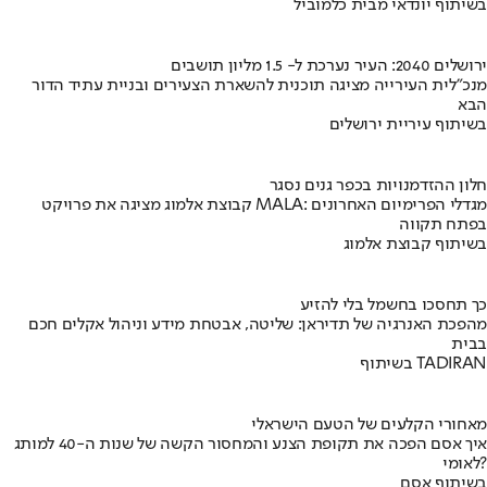
בשיתוף יונדאי מבית כלמוביל
ירושלים 2040: העיר נערכת ל- 1.5 מליון תושבים
מנכ"לית העירייה מציגה תוכנית להשארת הצעירים ובניית עתיד הדור
הבא
בשיתוף עיריית ירושלים
חלון ההזדמנויות בכפר גנים נסגר
קבוצת אלמוג מציגה את פרויקט MALA: מגדלי הפרימיום האחרונים
בפתח תקווה
בשיתוף קבוצת אלמוג
כך תחסכו בחשמל בלי להזיע
מהפכת האנרגיה של תדיראן: שליטה, אבטחת מידע וניהול אקלים חכם
בבית
בשיתוף TADIRAN
מאחורי הקלעים של הטעם הישראלי
איך אסם הפכה את תקופת הצנע והמחסור הקשה של שנות ה-40 למותג
לאומי?
בשיתוף אסם