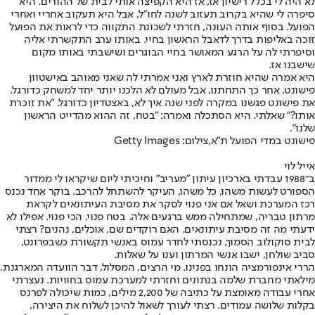
לא היה לי בכלל רישיון אז, אז היא הקפיצה אותי לבית של ההורים. היא
סיפרה לי שהיא בקרוב תעזוב לשנה לחו"ל, אבל היא תעקוב אחריי ואחרי
הפועל. בסוף אותה העונה, חזרתי לשכונת התקווה כדי לראות את הפועל
זוכה באליפות בדרך לדאבל הראשון בחיי. באותו ערב התקשרתי אליה
וסיפרתי לה על הרגע המאושר בחיי הבוגרים ושישבתי באותו מקום
שישבנו אז.
היא אמרה שהיא חוזרת לארץ ואני אמרתי לה שאני מאוהב באישטוון
פישונט. אחר כך התחתנו, אבל מעולם לא הלכנו יותר יחד למשחק כדורגל.
את פישונט פגשנו במקרה לפני שנה איך לא, באצטדיון כדורגל. "את זוכרת
אותו?" שאלתי. היא הסתכלה ואמרה: "בטח, זה ההוא מהדייט הראשון
שלנו".
פישונט במדי הפועל ת"א,צילום: Getty Images
אייל לוי
ב־1988 עבדתי בארכיון עיתון "מעריב" וחיכיתי ליום שיקראו לי ממדור
הספורט לעשות משהו, כל משהו, העיקר להשתחל להרכב. בוקר אחד נכנס
רכז המערכת ושאל אם אני פנוי לסקר את מסיבת העיתונאים לקראת
מרתון טבריה, שמתחילה ממש ברגעים אלה. בטח פנוי, הכי פנוי. אפילו לא
ידעתי מה זה מסיבת עיתונאים. האם רוקדים שם, אוכלים, נהנים? רצתי
לבית סוקולוב הסמוך, נכנסתי לחדר עמוס באנשי תקשורת כשבפרונט,
סביב שולחן, ישבו אנשי המרתון וענו על שאלות.
הררי אינפורמציה הונחו בפנינו. מי הרצים, המסלול, דבר הוועדה המארגנת.
מילאתי מחברת שלמה בנתונים וחזרתי למערכת עמוס בחוויות. נעצרתי
אחרי עבודה מאומצת על כתיבה של 2,200 מילים, כמות שיכולה לפרנס
בקלות שלושה עמודים. רצתי לעורך לשאול להיכן לשלוח את היצירה,