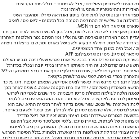
כשהגעתי לאצטדיון האולימפי, אבל לא פחות - בגלל שתי הקבוצות
האדירות וההיסטוריות שהגיעו לאותו גמר.
מצד אחד יובנטוס של ג'אנלואיג'י בופון ואנדראה פירלו, ומהעבר השני
ברצלונה עם שלישיית ההתקפה הטובה בכל הזמנים - ליאו מסי, לואיס
סוארס וניימאר, הלא הם ה־MSN.
כמובן שאף אחד לא יכול היה לדעת, אבל נכון לעכשיו ועשור לאחר מכן זהו
עדיין הגמר האחרון שבארסה הגיעה אליו. ומן הסתם גמר האלופות האחרון
בקריירה של מסי. הוא לא הבקיע ולא בישל באותו גמר, שבו ברצלונה ניצחה
1:3, אבל היה כמובן אחד המצטיינים.
ניימאר (מימין), מסי וסוארס,צילום: AFP
בשריקת הסיום פירלו מירר בבכי, על אותו מגרש שעליו זכה בגביע העולם
תשע שנים קודם לכן. זה היה משחקו האחרון במדי יובה ובכלל בכדורגל
האירופי. בדיוק כמו צ'אבי, שנכנס כמחליף והניף את הגביע במשחקו ה־767
והאחרון במדי בארסה, לפני שעבר לשחק בקטאר.
אבל הרגע הכי מרגש היה כאשר לואיס אנריקה, המאמן המנצח, חגג על כר
הדשא באצטדיון האולימפי, יחד עם בתו הקטנה שאנה. 4 שנים לאחר מכן
שאנה הלכה לעולמה ממחלת סרטן העצמות, מה שגרם לאנריקה לפרוש
מאימון לתקופה לא קצרה. אבל הוא חזר. והנה הוא הגיע עם פ.ס.ז' לגמר
ליגת האלופות של 2025, עשר שנים בדיוק לאחר הזכייה ההיא. שוב הוא
הגיע לגרמניה, אלא שהפעם למינכן ולא לברלין, ועם פ.ס.ז' ולא עם בארסה.
בתשעת הגמרים ששידרתי מאז ראיתי חמש זכיות של ריאל מדריד
וניצחונות של ליברפול, באיירן מינכן, צ'לסי ומנצ'סטר סיטי. אבל הפעם
הראשונה הייתה המרגשת והמיוחדת מכולן. המשחק בין פ.ס.ז' לאינטר
יהיה עבורי גמר ליגת האלופות ה־11 שאשדר, ולפחות בגלל הסיפור המרגש
של לואיס אנריקה, ארגיש שגם אני סגרתי מעגל, עם הגמר הראשון והבלתי