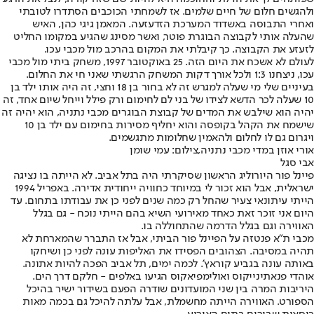
ולהגשים חלום של חיים שלמים. אז לשמחתי הכוכבים הסתדרו לטובתי
ואחרי התבוסה באשדוד המערכת הזדעזעה. המאמן גיגי כהן, האיש
שהעלה אותי לקבוצה הבוגרת פוטר, ואשר מסינג שהגיע במקומו החליט
לזעזע את הקבוצה. כך קיבלתי את המקום בהרכב מול מכבי עכו.
לעולם לא אשכח את היום הזה. 25 באוקטובר 1997, משחק ביתי מול מכבי
עכו, ניצחנו 1:3 ולכל אורך דקות המשחק הרגשתי שאני חי את החלום.
בעיניים שלי מי שעלה למגרש זה לא בחור בן 18 וחצי, זה היה אותו ילד בן
10 שעלה לכר הדשא לצידו של בני לם לחימום ורק פילל וייחל שיום אחד, זה
יהיה הוא שילבש את המדים של קבוצת הבוגרים מכבי נתניה, הוא יהיה זה
שישמח את הקהל בקופסה והוא יחליף מסירות בחימום עם ילד בן 10
ויגרום גם לו לחלום ולהאמין שחלומות מתגשמים.
אורי אוזן במדי מכבי נתניה,צילום: עמי שומן
אבי סגל
פיינל פור היורוליג הראשון שסיקרתי היה בתל אביב. לא הייתה בו נציגה
ישראלית, אבל הוא זכור לי במיוחד כחוויה ייחודית אדירה. באפריל 1994
הייתי עיתונאי צעיר שהחל רק כמה שנים לפני כן את עבודתו בתחום. עד
היום אני זוכר זאת כאחד מאירועי השיא בהם הייתי נוכח - גם בגלל
האווירה וגם בגלל הדרמה שהתחוללה בו.
מכבי ת"א פנטזה על הפיינל פור הביתי, אבל אז התברר שהמארחת לא
תהיה במסיבה. הצהובים הפסידו את האליפות עונה לפני כן ושיחקו
באותה עונה בגביע קוראץ'. לכמה ימים, תל אביב הפכה להיות אתונה.
אוהדי פנאתינייקוס ואולימפיאקוס הגיעו באלפים - חלקם דרך הים.
היריבות המרה בין שני המועדונים שודרה הפעם בשידור ישיר בהיכל
הספורט. האווירה הייתה מחשמלת, אבל עלתה להיכל גם בכמה מאות