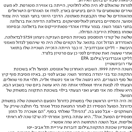
כיסאות שבורים בתום האירוע.
למרות שהאולם לא היה מלא לחלוטין, הייתה בו אווירה מטורפת. לא מעט
שירים שנשמעים עד היום ביציעים בארץ, למדו אז האוהדים הישראלים
מהאוהדים של שתי הקבוצות מאתונה. הדרבי היווני בחצי הגמר היה צמוד
וסוער, והסתיים בניצחון לאולימפיאקוס. בדאלונה הדיחה את ברצלונה
בחצי הגמר השני. בגמר עודדו אוהדי פנאתינייקוס את בדאלונה ובסיומו
שמחו במפלת היריבה הגדולה.
שלשה של קורני תומפסון בשניות הסיום העניקה ניצחון 57:59 לבדאלונה.
האנדרדוג הגדול זכה בתואר. על הקווים שלה היה מי שיהפוך לגדול מאמני
היבשת - ז'ליקו אוברדוביץ'. זו כבר הייתה הזכייה השנייה שלו בתואר
אחרי שעשה זאת שנתיים לפני כן עם פרטיזן בלגרד.
ז'ליקו אוברדוביץ',צילום: EPA
עדי רובינשטיין
השנה הייתה 1999. השבוע האחרון של אוגוסט, הפועל ת"א בשכונת
התקווה נגד בני יהודה במחזור השני. שבוע לפני כן, באיזו מסיבת סוף קיץ
של סוף הנעורים, היא ניגשה אלי או אני ניגשתי אליה, תלוי את מי שואלים.
הצעתי לה לצאת איתי ושאלתי אותה מה היא עושה ביום שני בשבוע הבא.
היא שאלה מה אני מציע ואני הצעתי בילוי בשכונת התקווה במשחק של
הפועל.
זה היה הדייט הראשון שלי במשחק כדורגל והפעם הראשונה שלה במשחק
כדורגל. הפועל הפסידו 2:1 לאחר החטאת פנדל ואוהד בלי חולצה שירק על
השחקנים - אבל פגע בה. "נהנית?" שאלתי בסוף. "הם אשכרה כל הזמן
מפסידים הפועל, אה?", היא ענתה בחיוך. אמרתי לה ש־12 שנה לא ראיתי
אליפות, אבל השנה התחושה היא שזה אפשרי.
אצטדיון שכונת התקווה,צילום: דוברות עיריית תל אביב-יפו