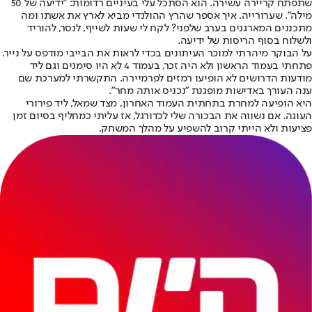
שתפתח קריירה עשירה. הוא הסתכל עלי בעיניים רדומות: "ידיעה של 50
מילה". שערורייה. איך אספר שהרץ ההולנדי מביא לארץ את אשתו ומה
מתכננים המארגנים בערב שלפני? לקח לי שעות לשייף, לנסר, להוריד
ולשלוח בסוף הריסות של ידיעה.
על הבוקר מיהרתי למוכר העיתונים בכדי לראות את הבייבי מודפס על נייר.
פתחתי בעמוד הראשון ולא היה זכר, בעמוד 4 לא היו סימנים וגם ליד
מודעות הדרושים לא הופיעו רמזים לפרמיירה. התקשרתי למערכת שם
ענה העורך באדישות מופגנת "נכניס אותה מחר".
היא הופיעה למחרת בתחתית העמוד האחרון, מצד שמאל, ליד פירורי
העוגה. אם נשווה את הבכורה שלי לכדורגל, אז עליתי כמחליף בסיום זמן
פציעות ולא הייתי קרוב להשפיע על מהלך המשחק.