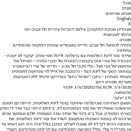
אוכל
מגזין
אנחנו מגייסים
English
X
אצטדיון שכונת התקווה| צילום: דוברות עיריית תל אביב-יפו
מיוחד לשבועות
ספורט
ותודה להפועל תל אביב: הדייט באצטדיון שכונת התקווה שהסתיים
בחתונה
שידור גמר ליגת האלופות עם ברצלונה וליונל מסי שנדב יעקבי לא ישכח •
הבכורה של אורי אוזן בקבוצה הבוגרת של מכבי נתניה • הפיינל פור
הראשון של אבי סגל -בלי מכבי תל אביב • הדייט של עדי רובינשטיין
במחזור השני של ליגת העל • והכתבה של אייל לוי שנדחפה לתחתית
העמוד האחרון • כתבי "ישראל היום" בפרויקט מיוחד לחג השבועות
מערכת ספורט היום
1/6/2025, 10:59
,עודכן
1/6/2025, 10:59
0
השמעה
נדב יעקבי
הפעם האחרונה שברצלונה שיחקה בגמר ליגת האלופות, הייתה גם הפעם
הראשונה ששידרתי את גמר הצ'מפיונס ליג. ב־2015 הייתי כבר שדר די ותיק
בערוץ הספורט, אבל ב־6 ביוני של אותה שנה הגשמתי חלום שבמשך שנים
ארוכות לא באמת האמנתי שיתגשם: לשדר את גמר ליגת האלופות. את
הנסיעה ההיא לברלין לא אשכח לעולם. כמובן בגלל שזה היה רגע השיא עד
אז בקריירה שלי, בגלל הפגישה המפתיעה עם חריסטו סטויצ'קוב האגדי