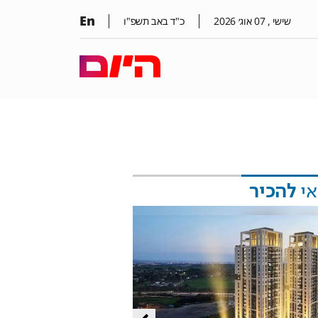
En
שישי ,
07
אוג׳
2026
כ"ד באב תשפ"ו
אי
להכיר