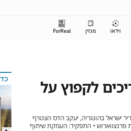
וידאו
מגזין
ForReal
כד
כים לקפוץ על
יר ישראל בהונגריה, יעקב הדס הצטרף
 פרנצווארוש • התפקיד: העמקת שיתוף