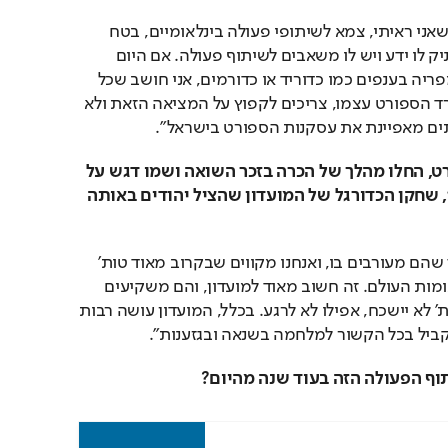
"הספורט הישראלי, ממה שאני ראיתי, צמא לשיתופי פעולה בינלאומיים, בטח 
כשהצד השני מעוניין להעניק לו ידע ויש לו משאבים לשיתוף פעולה. אם היום 
פרנצווארוש נחשבת לאימפריה בענפים כמו כדוריד או כדורמים, אני חושב שכל 
הענפים בישראל, וגם משרד הספורט עצמו, צריכים לקפוץ על המציאה הזאת ולא 
ים מאפיינת את עסקנות הספורט בישראל".
ההונגרים, גם דרך הספורט, החלו מהלך של הכרה בזכר השואה ושמו דגש על 
סיפורו של אישטוון טות', שחקן הכדורגל של המועדון שהציל יהודים באותה 
"נכון מאוד, זה תהליך ארוך שהם מעורבים בו, ואנחנו מקווים שבקרוב מאוד טות' 
יזכה בהכרה שלו כחסיד אומות העולם. זה חשוב מאוד למועדון, והם משקיעים 
רבות כדי שהסיפור של טות' לא יישכח, אפילו לא לרגע. בכלל, המועדון עושה רבות 
קביל בכל הקשור למלחמה בשנאה ובגזענות".
וף הפעולה הזה בעוד שנה מהיום?