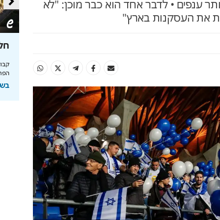
ר ענפים • לדבר אחד הוא כבר מוכן: "לא
ת את העסקנות בארץ"
טעם
כך תחסכו בחשמל בלי להזיע
חלו
מהפכת האנרגיה של תדיראן: שליטה, אבטחת
מידע וניהול אקלים חכם בבית
הפרי
והמחסור הקשה
בשיתוף TADIRAN
בשי