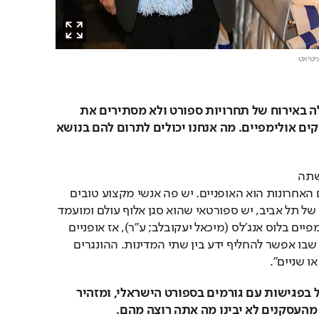
ציטיאט
ההונגרים הפכו לכוח עולה באירוח של תחרויות ספורט ולא מסתירים את 
הרצון שלהם לארח משחקים אולימפיים. מה אנחנו יכולים לתרום להם בנושא 
"אחד הענפים שישראל עשתה 
בהם קפיצה אדירה בשנים האחרונות הוא האופניים. יש פה אנשי מקצוע טובים 
מאוד, יש ולודרום במרכזה של תל אביב, יש ספורטאי שהוא סגן אלוף עולם ומועמד 
למדליה במשחקים האולימפיים בלוס אנג'לס (מיכאל יעקובלב; ע"ר), אז אופניים 
הם דוגמה לשיתוף פעולה שבו אפשר להחליף ידע בין שתי המדינות. ההונגרים 
ו שניים".
אני מניח שבקרוב תתחיל בפגישות עם גורמים בספורט הישראלי, ומזהיר 
העסקנים לא יבינו מה אתה רוצה מהם.