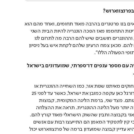
פרנצווארוש?
"זה לא סוד שבהונגריה רואים בנו פרטנרים בהרבה מאוד תחומים, ואחד מהם הוא 
הספורט. היחסים בין המדינות התחממו מאז הפכה הונגריה להיות הבית השני 
שלנו בכל הקשור לכדורגל, וההונגרים חושבים שיש להם הרבה מה לתרום לנו 
ושלנו יש הרבה מה לתרום להם. מכאן צמח הרעיון שלהם לקחת איש בעל ניסיון 
ופי הפעולה הללו".
פרנצווארוש היא אימפריה עם מספר ענפים דו־ספרתי, שמועדונים בישראל 
"זה נכון, יש ענפים שהם רחוקים מאיתנו שנות אור, כמו השחייה ההונגרית או 
הכדורמים. גם נבחרת הכדורגל כאן עקפה כמובן את ישראל, כאשר עד לפני 25 
שנה אנחנו היינו מנצחים אותם. מצד שני, ברמת הליגה המקומית, קבוצות 
ישראליות עדיין בדירוג גבוה יותר מעל הליגה ההונגרית. תראה את ההצלחה 
האדירה של מוחמד אבו פאני בקבוצה ותבין שהשוק הישראלי מאוד קורץ להם. 
לפני שהם החתימו את רובי קין לתפקיד המאמן הם התייעצו רבות עם אנשים 
במכבי תל אביב, כי מכבי היא עדיין קבוצה שמועדון ברמה של פרנצווארוש יכול 