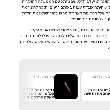
לעזור היה שגריר ישראל בהונגריה, יעקב הדס, שבצוותא עם הממשלה ההונגרית 
דאג שההתאחדות לכדורגל, שהיתה אובדת עצות באותם רגעים, תזכה להפוך את 
בודפשט לבית החדש, לאחר שכל המדינות האחרות טרקו בפני ישראל את הדלת 
ן בשל סיבות ביטחוניות.
ההצלחה של הדס לא נעלמה מעיני ההונגרים, ורגע אחרי שסיים את תפקידו 
במשרד החוץ הישראלי בקיץ האחרון הם הרימו אליו טלפון והציעו לו לעזור במזרח 
התיכון לאימפריה המקומית, פרנצווארוש, במטרה להגדיל את שיתוף הפעולה בין 
ת היום
|
8:54
שחר שפירו
|
8:48
אחרי 24 שנה: הפרשן
במהירות של 8,700
עוזב את חדשות
קמ"ש: הטיל של אילון
מאסק התרסק על הירח