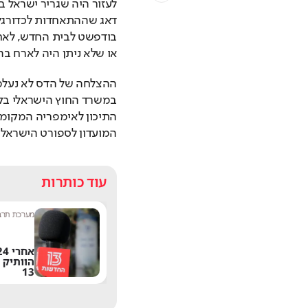
או שלא ניתן היה לארח בה
המועדון לספורט הישראלי.
עוד כותרות
שחר שפירו
|
9:17
מערכת תרבו
משתדרגת? אחד
הפיצ'רים הכי מציקים
הוותיק 
בוואטסאפ הגיע לישראל
13