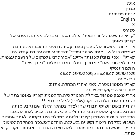
אוכל
מגזין
אנחנו מגייסים
English
X
ספורט
"קריאת השכמה לדור הצעיר": עולם הספורט בהלם ממותה הטרגי של
קארין באומן
אחרי יותר מעשור של מאבק באנורקסיה, דוגמנית העבר הלכה הבוקר
לעולמה בגיל 35 • איתי שכטר נפרד: "יהודית עשתה עבודת קודש עם
קארין" • אסי בוזגלו לא נותר אדיש: "אסור להגיע למקום של הרעבה עצמית.
כלום לא שווה זאת" • ולמירן בוזגלו נגמרו המילים: "כל כך עצוב"
רותם רוזנסקי
23/5/2023, 08:07
,עודכן
23/5/2023, 08:07
0
השמעה
קארין באומן נפטרה. לפני ואחרי המחלה. צילום:
אפרת-אשל-קוקו-23.05.23
אחרי מאבק ממושך במחלת האנורקסיה,
הדוגמנית קארין באומן,
בתה של
יהודית באומן הלכה הבוקר (שלישי) לעולמה בגיל 35.
יהודית באומן ושימי תבורי שהו לצדה במהלך הלילה שם נקבע מותה
הטרגי. באומן, אושפזה בבית החולים איכילוב בתל אביב לאחר שמצבה
התדרדר. בעשור האחרון קארין נלחמה במחלת האנורקסיה ולאחר שסבלה
השבוע מדלקת ריאות וקשיים בנשימה, הוחלט לאשפזה במחלקה לטיפול
נמרץ, כשהיא מורדמת ומונשמת. בלילה מצבה התדרדר ולפנות בוקר נקבע
מותה.