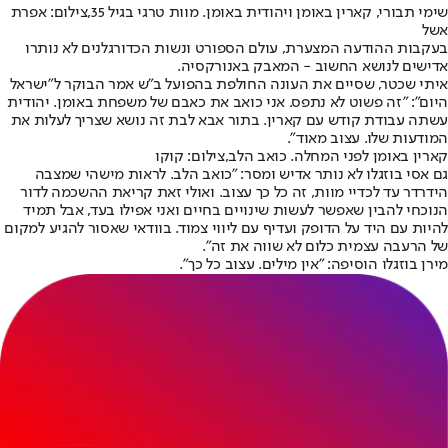
שימי תבורי, קארין באומן ויהודית באומן. מוות טרגי בגיל 35,צילום: אפרת
אשל
בעקבות ההודעה המצערת, עולם הספורט ונשות הכדורגלנים לא נותרו
אדישים לנושא החשוב - המאבק באנורקסיה.
איתי שכטר, שסיים את העונה החולפת בהפועל ב"ש אמר הבוקר ל"ישראל
היום": "זה פשוט לא נתפס. אני כואב את כאבם של משפחת באומן. יהודית
עשתה עבודת קודש עם קארין. בתור אבא לבת זה נושא שצריך לעלות את
המודעות שלו. עצוב מאוד״.
קארין באומן לפני המחלה. כואב הלב,צילום: קוקו
גם אסי בוזגלו לא נותר אדיש ומסר: ״כואב הלב. לראות מישהי שמצבה
הידרדר עד לכדיי מוות, זה כל כך עצוב. ואולי זאת קריאת ההשכמה לדור
הנוכחי להבין שאפשר לעשות שינויים בחיים ואני אפילו בעד, אבל תמיד
להיות עם היד על הדופק ועדיף עם ליווי צמוד. בוודאי שאסור להגיע למקום
של הרעבה עצמית כלום לא שווה את זה".
מירן בוזגלו הוסיפה: "אין מילים. עצוב כל כך".