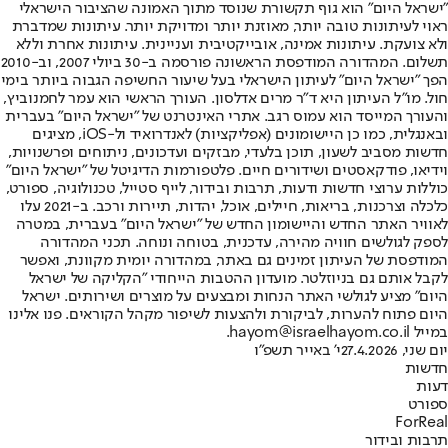
"ישראל היום" הוא גוף תקשורת שנוסד מתוך האמונה שהציבור הישראלי
ראוי לעיתונות טובה יותר, מאוזנת יותר ומדויקת יותר. עיתונות שמדברת
ולא צועקת. עיתונות אמינה, אובייקטיבית ועניינית. עיתונות אחרת וללא
תשלום. המהדורה המודפסת הראשונה פורסמה ב-30 ביולי 2007, וב-2010
הפך "ישראל היום" לעיתון הישראלי בעל שיעור החשיפה הגבוה ביותר בימי
חול. מו"ל העיתון היא ד"ר מרים אדלסון. העורך הראשי הוא עמר לחמנוביץ,
והעורך המייסד הוא עמוס רגב. אתרי האינטרנט של "ישראל היום" בעברית
ובאנגלית, כמו כן היישומונים (אפליקציות) לאנדרואיד ול-iOS, מציגים
חדשות מסביב לשעון, תוכן בלעדי, מבזקים ועדכונים, ניתוחים ופרשנויות,
וידיאו, פודקאסטים ושידורים חיים. פלטפורמות הדיגיטל של "ישראל היום"
כוללות ערוצי חדשות ודעות, תרבות ובידור, לייף סטייל, טכנולוגיה, ספורט,
כלכלה וצרכנות, בריאות, חיילים, אוכל, יהדות, תיירות ורכב. ב-2021 עלו
לאוויר האתר החדש והיישומון החדש של "ישראל היום" בעברית, במטרה
לספק לגולשים חוויה מהירה, עדכנית, בטוחה ונוחה. תכני המהדורה
המודפסת של העיתון זמינים גם באתר, במהדורה יומית מקוונת, ואפשר
לקבל אותם גם בניוזלטר. מועדון ההטבות הייחודי "הקליקה של ישראל
היום" מציע לגולשי האתר הנחות ומבצעים על מוצרים ושירותים. ישראל
היום פתוח להערות, לביקורת ולהצעות לשיפור מקהל הקוראים. פנו אלינו
במייל hayom@israelhayom.co.il.
יום שני, 27.4.2026
י' באייר תשפ"ו
חדשות
דעות
ספורט
ForReal
תרבות ובידור