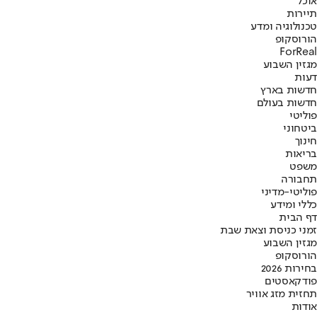
אוכל
תיירות
טכנולוגיה ומדע
הורוסקופ
ForReal
מגזין השבוע
דעות
חדשות בארץ
חדשות בעולם
פוליטי
ביטחוני
חינוך
בריאות
משפט
תחבורה
פוליטי-מדיני
כללי ומידע
דף הבית
זמני כניסת וצאת שבת
מגזין השבוע
הורוסקופ
בחירות 2026
פודקאסטים
תחזית מזג אוויר
אודות