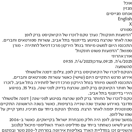
אוכל
מגזין
אנחנו מגייסים
English
X
ספורט
"הדמעות חונקות": נערך טקס לזכרו של הקיאקיסט ברק לופן
שנה לאחר שנרצח בפיגוע בדיזנגוף בתל אביב, עשרות ספורטאים וחברים,
התכנסו היום למשט מיוחד בנחל הירקון מרכז דניאל לחתירה • מורן
סמואל: "הדמעות פשוט חונקות"
אורן אהרוני
7/4/2023, 09:23
,עודכן
7/4/2023, 09:55
0
השמעה
הטקס לזכרו של הקיאקיסט ברק לופן, צילום: דפנה אלטשולר
אירוע מרגש התקיים היום (שישי) כאשר עשרות ספורטאים וחברים,
התכנסו למשט מיוחד בנחל הירקון מרכז דניאל לחתירה בתל אביב, לזכרו
של חותר הקיאקים ברק לופן, שנרצח בדיוק לפני שנה, בגיל 35, בפיגוע
הירי בדיזנגוף בתל אביב,
טקס לזכרו של החותר ברק לופן שנרצח בפיגוע לפני שנה| דפנה אלטשולר
מדובר באירוע שנערך שנה שנייה ברציפות, כאשר בשנה הראשונה התקיים
ספונטנית יממה לאחר הרצח. במהלך הטקס ביחד עם חניכיו, נחנך קייק על
שמו של לופן.
במשך שנים, לופן היה חלק מנבחרת ישראל בקייאקים, כאשר ב-2006
הגיע לשיאו כשחתר ביחד עם מדליסט הארד האולימפי מיכאל קלגנוב
והשניים זכו במדליית הארד באליפות אירופה במרחק ל-200 מטר ובמקום