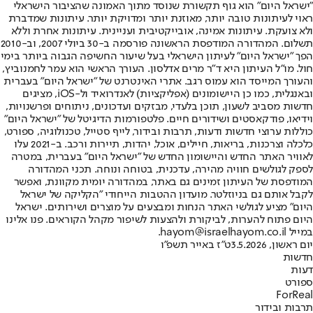
"ישראל היום" הוא גוף תקשורת שנוסד מתוך האמונה שהציבור הישראלי
ראוי לעיתונות טובה יותר, מאוזנת יותר ומדויקת יותר. עיתונות שמדברת
ולא צועקת. עיתונות אמינה, אובייקטיבית ועניינית. עיתונות אחרת וללא
תשלום. המהדורה המודפסת הראשונה פורסמה ב-30 ביולי 2007, וב-2010
הפך "ישראל היום" לעיתון הישראלי בעל שיעור החשיפה הגבוה ביותר בימי
חול. מו"ל העיתון היא ד"ר מרים אדלסון. העורך הראשי הוא עמר לחמנוביץ,
והעורך המייסד הוא עמוס רגב. אתרי האינטרנט של "ישראל היום" בעברית
ובאנגלית, כמו כן היישומונים (אפליקציות) לאנדרואיד ול-iOS, מציגים
חדשות מסביב לשעון, תוכן בלעדי, מבזקים ועדכונים, ניתוחים ופרשנויות,
וידיאו, פודקאסטים ושידורים חיים. פלטפורמות הדיגיטל של "ישראל היום"
כוללות ערוצי חדשות ודעות, תרבות ובידור, לייף סטייל, טכנולוגיה, ספורט,
כלכלה וצרכנות, בריאות, חיילים, אוכל, יהדות, תיירות ורכב. ב-2021 עלו
לאוויר האתר החדש והיישומון החדש של "ישראל היום" בעברית, במטרה
לספק לגולשים חוויה מהירה, עדכנית, בטוחה ונוחה. תכני המהדורה
המודפסת של העיתון זמינים גם באתר, במהדורה יומית מקוונת, ואפשר
לקבל אותם גם בניוזלטר. מועדון ההטבות הייחודי "הקליקה של ישראל
היום" מציע לגולשי האתר הנחות ומבצעים על מוצרים ושירותים. ישראל
היום פתוח להערות, לביקורת ולהצעות לשיפור מקהל הקוראים. פנו אלינו
במייל hayom@israelhayom.co.il.
יום ראשון, 3.5.2026
ט"ז באייר תשפ"ו
חדשות
דעות
ספורט
ForReal
תרבות ובידור