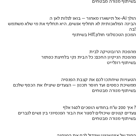
בשיתוף מנורה מבטחים
אל תישארו מאחור – בואו לגלות לאן ה-AI הולך
הבינה המלאכותית לא תחליף אנשים, היא תחליף את מי שלא משתמש
בה!
בשיתוף HIT,המכון הטכנולוגי חולון
מהפכת הרובוטיקה לבית
מהפכת הניקיון החכם: כל הבית נקי בלחיצת כפתור
בשיתוף רונלייט
הטעויות שיחתכו לכם את קצבת הפנסיה
ממשיכת כספים ועד חוסר תכנון – הצעדים שיצילו את הכסף שלכם
בשיתוף מנורה מבטחים
איך 200 ש"ח בחודש הופכים ל140 אלף ?
צעדים קטנים שיכולים לסגור את הבור הפנסיוני בין נשים לגברים
בשיתוף מנורה מבטחים
הסוד של איינשטיין שיגדיל לכם את הפנסיה