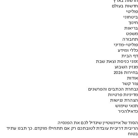
חדשות בארץ
חדשות בעולם
פוליטי
ביטחוני
חינוך
בריאות
משפט
תחבורה
פוליטי-מדיני
כללי ומידע
דף הבית
זמני כניסת וצאת שבת
מגזין השבוע
בחירות 2026
אודות
צור קשר
נבחרת הכתבים והפרשנים
מדיניות פרטיות
הצהרת נגישות
תנאי שימוש
כדאי
להכיר
הסוד של איינשטיין שיגדיל לכם את הפנסיה
הריבית דריבית עובדת לטובתכם רק אם תתחילו מוקדם. כך תבנו עתיד
בטוח