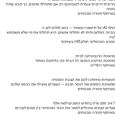
הריבית דריבית עובדת לטובתכם רק אם תתחילו מוקדם. כך תבנו עתיד
בטוח
בשיתוף מנורה מבטחים
אל תישארו מאחור – בואו לגלות לאן ה-AI הולך
הבינה המלאכותית לא תחליף אנשים, היא תחליף את מי שלא משתמש
בה!
בשיתוף HIT,המכון הטכנולוגי חולון
מהפכת הרובוטיקה לבית
מהפכת הניקיון החכם: כל הבית נקי בלחיצת כפתור
בשיתוף רונלייט
הטעויות שיחתכו לכם את קצבת הפנסיה
ממשיכת כספים ועד חוסר תכנון – הצעדים שיצילו את הכסף שלכם
בשיתוף מנורה מבטחים
איך 200 ש"ח בחודש הופכים ל140 אלף ?
צעדים קטנים שיכולים לסגור את הבור הפנסיוני בין נשים לגברים
בשיתוף מנורה מבטחים