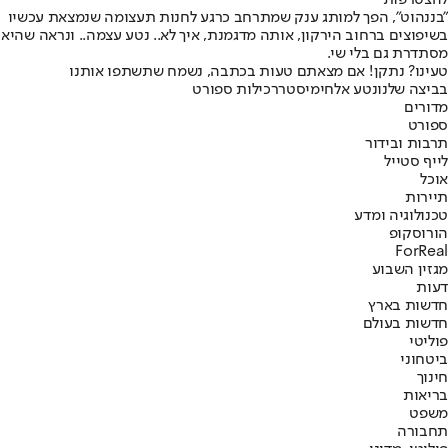
להצטרפות
"בננהוט", הפך למותג ענק שמתרחב כרגע לחנות תעצומה שנמצאת עכשיו
בשיפוצים ברחוב הירקון, אותה מדגמנת, איך לא.. נטע עצמה.. ונראה שהיא
מסתדרת גם בלי שי.
טעינו? נתקן! אם מצאתם טעות בכתבה, נשמח שתשתפו אותנו
בביצה שלנו
נטע אלחימיסטר
רכילות ספורט
מדורים
ספורט
תרבות ובידור
לייף סטייל
אוכל
תיירות
טכנולוגיה ומדע
הורוסקופ
ForReal
מגזין השבוע
דעות
חדשות בארץ
חדשות בעולם
פוליטי
ביטחוני
חינוך
בריאות
משפט
תחבורה