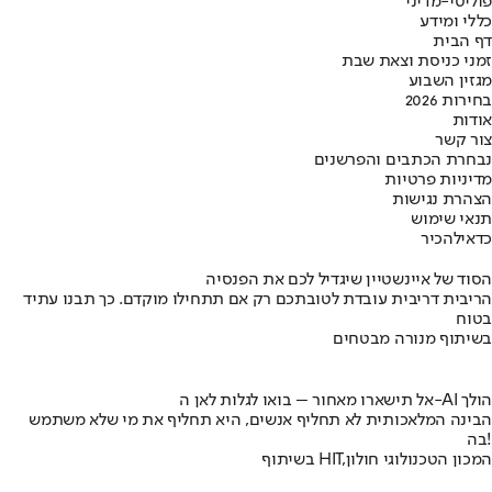
פוליטי-מדיני
כללי ומידע
דף הבית
זמני כניסת וצאת שבת
מגזין השבוע
בחירות 2026
אודות
צור קשר
נבחרת הכתבים והפרשנים
מדיניות פרטיות
הצהרת נגישות
תנאי שימוש
כדאי
להכיר
הסוד של איינשטיין שיגדיל לכם את הפנסיה
הריבית דריבית עובדת לטובתכם רק אם תתחילו מוקדם. כך תבנו עתיד
בטוח
בשיתוף מנורה מבטחים
אל תישארו מאחור – בואו לגלות לאן ה-AI הולך
הבינה המלאכותית לא תחליף אנשים, היא תחליף את מי שלא משתמש
בה!
בשיתוף HIT,המכון הטכנולוגי חולון