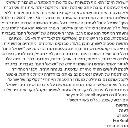
"ישראל היום" הוא גוף תקשורת שנוסד מתוך האמונה שהציבור הישראלי
ראוי לעיתונות טובה יותר, מאוזנת יותר ומדויקת יותר. עיתונות שמדברת
ולא צועקת. עיתונות אמינה, אובייקטיבית ועניינית. עיתונות אחרת וללא
תשלום. המהדורה המודפסת הראשונה פורסמה ב-30 ביולי 2007, וב-2010
הפך "ישראל היום" לעיתון הישראלי בעל שיעור החשיפה הגבוה ביותר בימי
חול. מו"ל העיתון היא ד"ר מרים אדלסון. העורך הראשי הוא עמר לחמנוביץ,
והעורך המייסד הוא עמוס רגב. אתרי האינטרנט של "ישראל היום" בעברית
ובאנגלית, כמו כן היישומונים (אפליקציות) לאנדרואיד ול-iOS, מציגים
חדשות מסביב לשעון, תוכן בלעדי, מבזקים ועדכונים, ניתוחים ופרשנויות,
וידיאו, פודקאסטים ושידורים חיים. פלטפורמות הדיגיטל של "ישראל היום"
כוללות ערוצי חדשות ודעות, תרבות ובידור, לייף סטייל, טכנולוגיה, ספורט,
כלכלה וצרכנות, בריאות, חיילים, אוכל, יהדות, תיירות ורכב. ב-2021 עלו
לאוויר האתר החדש והיישומון החדש של "ישראל היום" בעברית, במטרה
לספק לגולשים חוויה מהירה, עדכנית, בטוחה ונוחה. תכני המהדורה
המודפסת של העיתון זמינים גם באתר, במהדורה יומית מקוונת, ואפשר
לקבל אותם גם בניוזלטר. מועדון ההטבות הייחודי "הקליקה של ישראל
היום" מציע לגולשי האתר הנחות ומבצעים על מוצרים ושירותים. ישראל
היום פתוח להערות, לביקורת ולהצעות לשיפור מקהל הקוראים. פנו אלינו
במייל hayom@israelhayom.co.il.
יום רביעי, 6.5.2026
י"ט באייר תשפ"ו
חדשות
דעות
ספורט
ForReal
תרבות ובידור