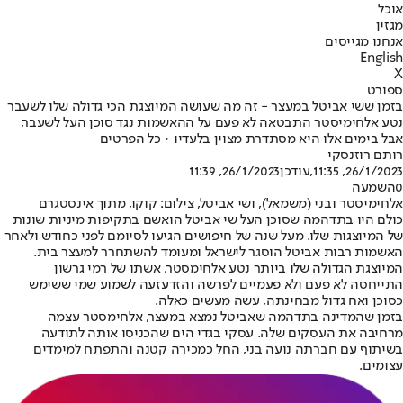
אוכל
מגזין
אנחנו מגייסים
English
X
ספורט
בזמן ששי אביטל במעצר - זה מה שעושה המיוצגת הכי גדולה שלו לשעבר
נטע אלחימיסטר התבטאה לא פעם על ההאשמות נגד סוכן העל לשעבר,
אבל בימים אלו היא מסתדרת מצוין בלעדיו • כל הפרטים
רותם רוזנסקי
26/1/2023, 11:35
,עודכן
26/1/2023, 11:39
0
השמעה
אלחימיסטר ובני (משמאל), ושי אביטל, צילום: קוקו, מתוך אינסטגרם
כולם היו בתדהמה שסוכן העל שי אביטל הואשם בתקיפות מיניות שונות
של המיוצגות שלו. מעל שנה של חיפושים הגיעו לסיומם לפני כחודש ולאחר
האשמות רבות אביטל הוסגר לישראל ומעומד להשתחרר למעצר בית.
המיוצגת הגדולה שלו ביותר נטע אלחימסטר, אשתו של רמי גרשון
התייחסה לא פעם ולא פעמיים לפרשה והזדעזעה לשמוע שמי ששימש
כסוכן ואח גדול מבחינתה, עשה מעשים כאלה.
בזמן שהמדינה בתדהמה שאביטל נמצא במעצר, אלחימסטר עצמה
מרחיבה את העסקים שלה. עסקי בגדי הים שהכניסו אותה לתודעה
בשיתוף עם חברתה נועה בני, החל כמכירה קטנה והתפתח למימדים
עצומים.