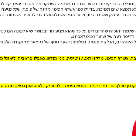
פמבה ומרקיניוס, בשער פתח דונארומה כשמקדימה מסי וניימאר קיבלו חו
צדדים. ניימאר שלח כדור עומק ששינה כיוון וליאו מסי השתלט עליו כדי להזכיר נ
ושלמת והוכיח שהדיבורים על כך שהוא מגיע חד ובכושר שיא לעונה הם כנ
בה, אשרף חכימי, מרקו וראטי, ויטיניה, נונו מנדש, פאבלו סראביה, ליאונל מס
קנטן מרלן, פדרו צ'יריבייה, מוסא סיסוקו, לודוביק בלאס, אוון גסאן, מוזס סיי