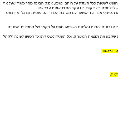
פש לעשות ככל העולה על רוחם. נאנט, מנגד, הבינה מהר מאוד שעל אף
שכחות. הארגנטינאי עבר את השוער עם משיכת הכדור הטיפוסית וברגל ימין בעט
ראה נכונים. החום והלחות השפיעו מעט על הקצב של המחצית השנייה,
עד הסיום, האירוע הפך לחגיגה גדולה שכללה פריצה של אוהד לדשא, "גל" של האוהדים, הדלקת פנסים בפלאפון ושער נוסף של ניימאר מהנקודה הלבנה שקבע את תוצאת המשחק. 0:4 העניק לפ.ס.ז' תואר ראשון לעונה ולקהל
י, ניימאר.
מון.