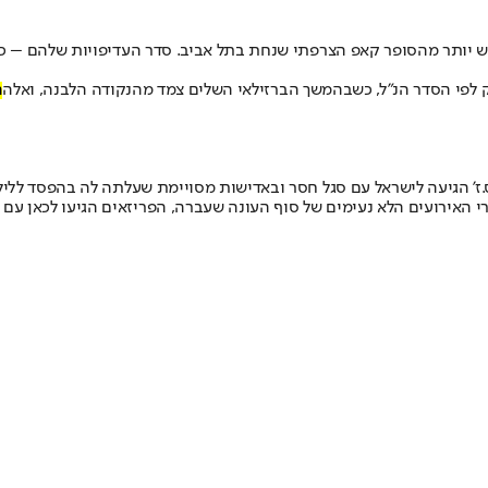
קש יותר מהסופר קאפ הצרפתי שנחת בתל אביב. סדר העדיפויות שלהם – כך 
לפי הסדר הנ"ל, כשבהמשך הברזילאי השלים צמד מהנקודה הלבנה, ואלה
ה
.ז' הגיעה לישראל עם סגל חסר ובאדישות מסויימת שעלתה לה בהפסד לליל
 הלא נעימים של סוף העונה שעברה, הפריזאים הגיעו לכאן עם כל מי שכשיר כשה-11 הטו