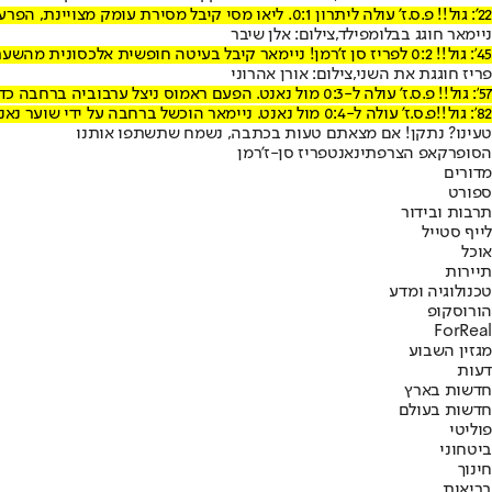
22': גול!! פ.ס.ז' עולה ליתרון 0:1. ליאו מסי קיבל מסירת עומק מצויינת, הפרעוש דהר עם הכדור צמוד לרגלו, עבר גם את השוער ומשם גלגל ברכות לרשת. שער אדיר של הפרעוש
ניימאר חוגג בבלומפילד,צילום: אלן שיבר
45': גול!! 0:2 לפריז סן ז'רמן! ניימאר קיבל בעיטה חופשית אלכסונית מהשער. הברזילאי הניף את הרגל וסובב כדור חופשי אדיר לרשת של היריבה
פריז חוגגת את השני,צילום: אורן אהרוני
57': גול!! פ.ס.ז' עולה ל-0:3 מול נאנט. הפעם ראמוס ניצל ערבוביה ברחבה כדי לדחוק עם העקב! פנימה. יופי של שער
82': גול!!
פ
.ס.ז' עולה ל-0:4 מול נאנט. ניימאר הוכשל ברחבה על ידי שוער נאנט. הברזילאי בעט אומנם פס חלש לפינה, אבל זה בהחלט הספיק כדי להכניע את אלבן לאפון
טעינו? נתקן! אם מצאתם טעות בכתבה, נשמח שתשתפו אותנו
הסופרקאפ הצרפתי
נאנט
פריז סן-ז'רמן
מדורים
ספורט
תרבות ובידור
לייף סטייל
אוכל
תיירות
טכנולוגיה ומדע
הורוסקופ
ForReal
מגזין השבוע
דעות
חדשות בארץ
חדשות בעולם
פוליטי
ביטחוני
חינוך
בריאות