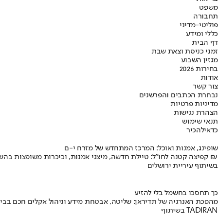
משפט
תחבורה
פוליטי-מדיני
כללי ומידע
דף הבית
זמני כניסת וצאת שבת
מגזין השבוע
בחירות 2026
אודות
צור קשר
נבחרת הכתבים והפרשנים
מדיניות פרטיות
הצהרת נגישות
תנאי שימוש
כדאי
להכיר
שופינג, אמנות ואוכל: המרכז המתחדש של מזרח י-ם
קפיצה קטנה לחו"ל: טיילת חדשה, מיצגי אמנות, וכיכרות משופצות בהשקעה של 100 מיליון ₪
בשיתוף עיריית ירושלים
כך תחסכו בחשמל בלי להזיע
מהפכת האנרגיה של תדיראן: שליטה, אבטחת מידע וניהול אקלים חכם בבי
בשיתוף TADIRAN