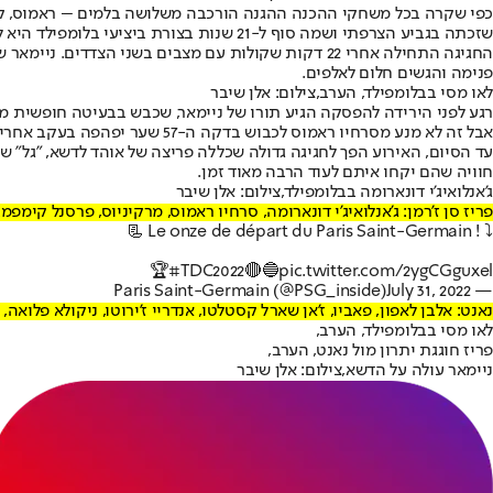
כפי שקרה בכל משחקי ההכנה ההגנה הורכבה משלושה בלמים – ראמוס, קימ
שזכתה בגביע הצרפתי ושמה סוף ל-21 שנות בצורת ביציעי בלומפילד היא לא תמצא שום תמיכה. בדיוק כמו אשרף חכימי, מגינה של פ.ס.ז', שכל נגיעה שלו לוותה בשריקות בוז עקב התבטאויות עבר שלו.
החגיגה התחילה אחרי 22 דקות שקולות עם מצבים בשני ה
פנימה והגשים חלום לאלפים.
לאו מסי בבלומפילד, הערב,צילום: אלן שיבר
רגע לפני הירידה להפסקה הגיע תורו של ניימאר, שכבש בבעיטה חופשית מ
אבל זה לא מנע מסרחיו ראמוס לכבוש בדקה ה-57 שער יפהפה בעקב אחרי הדיפה רעה של שוער נאנט לאפונט.
חוויה שהם יקחו איתם לעוד הרבה מאוד זמן.
ג'אנלואיג'י דונארומה בבלומפילד,צילום: אלן שיבר
פריז סן ז'רמן: ג'אנלואיג'י דונארומה, סרחיו ראמוס, מרקיניוס, פרסנל קימפמ
📃 Le onze de départ du Paris Saint-Germain ! ⤵️
🏆
#TDC2022
🔴🔵
pic.twitter.com/2ygCGguxel
July 31, 2022
— Paris Saint-Germain (@PSG_inside)
נאנט: אלבן לאפון, פאביו, ז'אן שארל קסטלטו, אנדריי ז'ירוטו, ניקולא פלואה, 
לאו מסי בבלומפילד, הערב,
פריז חוגגת יתרון מול נאנט, הערב,
ניימאר עולה על הדשא,צילום: אלן שיבר