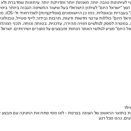
לעיתונות טובה יותר, מאוזנת יותר ומדויקת יותר. עיתונות שמדברת ולא צ
שלום. המהדורה המודפסת הראשונה פורסמה ב-30 ביולי 2007, וב-2010 הפך "ישראל היום" לעיתון הישראלי בעל שי
לחמנוביץ,
ל היום" כוללות ערוצי חדשות ודעות, תרבות ובידור, לייף סטייל, טכנולוגיה
ברית, במטרה לספק לגולשים חוויה מהירה, עדכנית, בטוחה ונוחה. תכני המה
ל היום" מציע לגולשי האתר הנחות ומבצעים על מוצרים ושירותים. ישראל 