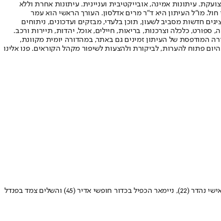
ועקת. עיתונות אמינה, אובייקטיבית ועניינית. עיתונות אחרת וללא
עור החשיפה הגבוה ביותר בימי חול. מו"ל העיתון היא ד"ר מרים אדלסון. העורך הראשי הוא עמר
 והעורך המייסד הוא עמוס רגב. אתרי האינטרנט של "ישראל היום" בעברית ובאנגלית, כמו כן היישומונים (אפליקציות) לאנדרואיד ול-iOS, מציגים חדשות מסביב לשעון, תוכן בלעדי, מבזקים ועדכונים, ניתוחים
, ספורט, כלכלה וצרכנות, בריאות, חיילים, אוכל, יהדות, תיירות ורכב.
דורה המודפסת של העיתון זמינים גם באתר, במהדורה יומית מקוונת,
היום פתוח להערות, לביקורת ולהצעות לשיפור מקהל הקוראים. פנו אלינו
בסיומו של משחק משובח בבלומפילד, הקבוצה מעיר האורות, הצליחה לזכות בתואר הראשון של העונה בצרפת • לאו מסי פתח את החגיגה עם מבצע אישי נהדר (22), ניימאר הכפיל בכדור חופשי אדיר (45) והשלים צמד בפנדל