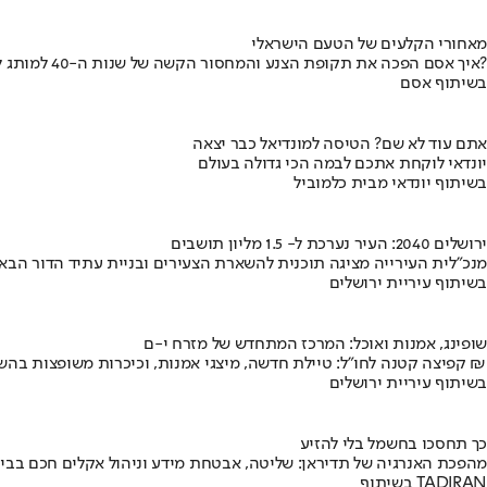
מאחורי הקלעים של הטעם הישראלי
איך אסם הפכה את תקופת הצנע והמחסור הקשה של שנות ה-40 למותג לאומי?
בשיתוף אסם
אתם עוד לא שם? הטיסה למונדיאל כבר יצאה
יונדאי לוקחת אתכם לבמה הכי גדולה בעולם
בשיתוף יונדאי מבית כלמוביל
ירושלים 2040: העיר נערכת ל- 1.5 מליון תושבים
מנכ"לית העירייה מציגה תוכנית להשארת הצעירים ובניית עתיד הדור הבא
בשיתוף עיריית ירושלים
שופינג, אמנות ואוכל: המרכז המתחדש של מזרח י-ם
קפיצה קטנה לחו"ל: טיילת חדשה, מיצגי אמנות, וכיכרות משופצות בהשקעה של 100 מיליון ₪
בשיתוף עיריית ירושלים
כך תחסכו בחשמל בלי להזיע
מהפכת האנרגיה של תדיראן: שליטה, אבטחת מידע וניהול אקלים חכם בבי
בשיתוף TADIRAN