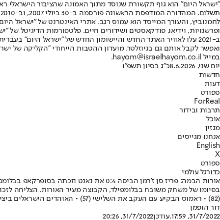
"ישראל היום" הוא גוף תקשורת שנוסד מתוך האמונה שהציבור הישראלי ראוי 
ת
ופרשנויות, וידיאו, פודקאסטים ושידורים חיים. פלטפורמות הדיגיטל של "ישרא
ב-2021 עלו לאוויר האתר החדש והיישומון החדש של "ישראל היום" בע
ואפשר לקבל אותם גם בניוזלטר. מועדון ההטבות הייחודי "הקליקה של ישרא
במייל hayom@israelhayom.co.il.
יום שני, 8.6.2026
כ"ג בסיון תשפ"ו
חדשות
דעות
ספורט
ForReal
תרבות ובידור
אוכל
מגזין
אנחנו מגייסים
English
X
ספורט
כדורגל עולמי
אורות הבמה: פריז סן ז'רמן הביסה 0:4 את נאנט וזכתה בסופרקאפ בבלומפילד
(82) • ראמוס הבקיע עם העקב את השלישי (57) • האוהדים הישראלים ביציעים, נהנו מכל רגע
דור הופמן
31/7/2022, 17:59
,עודכן
31/7/2022, 20:26