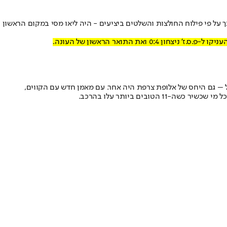
על פי פילוח החולצות והשלטים ביציעים - היה ליאו מסי במקום הראשון
עניקו ל-פ.ס.ז' ניצחון 0:4 ואת התואר הראשון של העונה.
 – גם היחס של אלופת צרפת היה אחר. עם מאמן חדש עם הקווים,
בים ביותר עלו בהרכב.