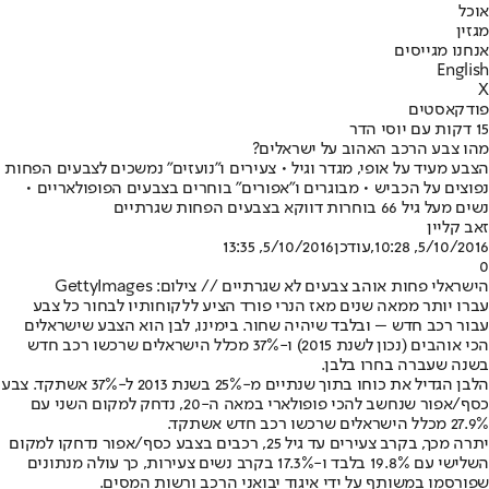
אוכל
מגזין
אנחנו מגייסים
English
X
פודקאסטים
15 דקות עם יוסי הדר
מהו צבע הרכב האהוב על ישראלים?
הצבע מעיד על אופי, מגדר וגיל • צעירים ו"נועזים" נמשכים לצבעים הפחות
נפוצים על הכביש • מבוגרים ו"אפורים" בוחרים בצבעים הפופולאריים •
נשים מעל גיל 66 בוחרות דווקא בצבעים הפחות שגרתיים
זאב קליין
5/10/2016, 10:28
,עודכן
5/10/2016, 13:35
0
הישראלי פחות אוהב צבעים לא שגרתיים // צילום: GettyImages
עברו יותר ממאה שנים מאז הנרי פורד הציע ללקוחותיו לבחור כל צבע
עבור רכב חדש – ובלבד שיהיה שחור. בימינו, לבן הוא הצבע שישראלים
הכי אוהבים (נכון לשנת 2015) ו-37% מכלל הישראלים שרכשו רכב חדש
בשנה שעברה בחרו בלבן.
הלבן הגדיל את כוחו בתוך שנתיים מ-25% בשנת 2013 ל-37% אשתקד. צבע
כסף/אפור שנחשב להכי פופולארי במאה ה-20, נדחק למקום השני עם
27.9% מכלל הישראלים שרכשו רכב חדש אשתקד.
יתרה מכך, בקרב צעירים עד גיל 25, רכבים בצבע כסף/אפור נדחקו למקום
השלישי עם 19.8% בלבד ו-17.3% בקרב נשים צעירות, כך עולה מנתונים
שפורסמו במשותף על ידי איגוד יבואני הרכב ו
רשות המסים
.