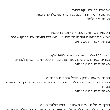
מהפכת הרובוטיקה לבית
מהפכת הניקיון החכם: כל הבית נקי בלחיצת כפתור
בשיתוף רונלייט
הטעויות שיחתכו לכם את קצבת הפנסיה
ממשיכת כספים ועד חוסר תכנון – הצעדים שיצילו את הכסף שלכם
בשיתוף מנורה מבטחים
איך 200 ש"ח בחודש הופכים ל140 אלף ?
צעדים קטנים שיכולים לסגור את הבור הפנסיוני בין נשים לגברים
בשיתוף מנורה מבטחים
הסוד של איינשטיין שיגדיל לכם את הפנסיה
הריבית דריבית עובדת לטובתכם רק אם תתחילו מוקדם. כך תבנו עתיד
בטוח
בשיתוף מנורה מבטחים
אל תישארו מאחור – בואו לגלות לאן ה-AI הולך
הבינה המלאכותית לא תחליף אנשים, היא תחליף את מי שלא משתמש