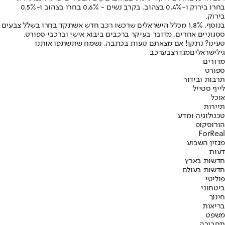
בחרו בירוק ו-0.4% בצהוב. בקרב נשים - 0.6% בחרו בצהוב ו-0.5%
בירוק.
בנוסף, 1.8% מכלל הישראלים שרכשו רכב חדש אשתקד בחרו בשלל צבעים
ססגוניים אחרים. מדובר בעיקר ברכבים ביבוא אישי וברכבי ספורט.
טעינו? נתקן! אם מצאתם טעות בכתבה, נשמח שתשתפו אותנו
גיל
ישראלים
מגדר
צבע
רכב
מדורים
ספורט
תרבות ובידור
לייף סטייל
אוכל
תיירות
טכנולוגיה ומדע
הורוסקופ
ForReal
מגזין השבוע
דעות
חדשות בארץ
חדשות בעולם
פוליטי
ביטחוני
חינוך
בריאות
משפט
תחבורה