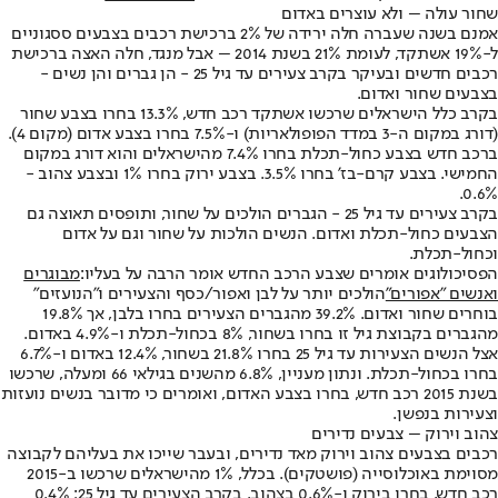
שחור עולה – ולא עוצרים באדום
אמנם בשנה שעברה חלה ירידה של 2% ברכישת רכבים בצבעים ססגוניים
ל-19% אשתקד, לעומת 21% בשנת 2014 – אבל מנגד, חלה האצה ברכישת
רכבים חדשים ובעיקר בקרב צעירים עד גיל 25 - הן גברים והן נשים -
בצבעים שחור ואדום.
בקרב כלל הישראלים שרכשו אשתקד רכב חדש, 13.3% בחרו בצבע שחור
(דורג במקום ה-3 במדד הפופולאריות) ו-7.5% בחרו בצבע אדום (מקום 4).
ברכב חדש בצבע כחול-תכלת בחרו 7.4% מהישראלים והוא דורג במקום
החמישי. בצבע קרם-בז' בחרו 3.5%. בצבע ירוק בחרו 1% ובצבע צהוב -
0.6%.
בקרב צעירים עד גיל 25 - הגברים הולכים על שחור, ותופסים תאוצה גם
הצבעים כחול-תכלת ואדום. הנשים הולכות על שחור וגם על אדום
וכחול-תכלת.
הפסיכולוגים אומרים שצבע הרכב החדש אומר הרבה על בעליו:
מבוגרים
ואנשים "אפורים"
הולכים יותר על לבן ואפור/כסף והצעירים ו"הנועזים"
בוחרים שחור ואדום. 39.2% מהגברים הצעירים בחרו בלבן, אך 19.8%
מהגברים בקבוצת גיל זו בחרו בשחור, 8% בכחול-תכלת ו-4.9% באדום.
אצל הנשים הצעירות עד גיל 25 בחרו 21.8% בשחור, 12.4% באדום ו-6.7%
בחרו בכחול-תכלת. ונתון מעניין, 6.8% מהשנים בגילאי 66 ומעלה, שרכשו
בשנת 2015 רכב חדש, בחרו בצבע האדום, ואומרים כי מדובר בנשים נועזות
וצעירות בנפשן.
צהוב וירוק – צבעים נדירים
רכבים בצבעים צהוב וירוק מאד נדירים, ובעבר שייכו את בעליהם לקבוצה
מסוימת באוכלוסייה (פושטקים). בכלל, 1% מהישראלים שרכשו ב-2015
רכב חדש, בחרו בירוק ו-0.6% בצהוב. בקרב הצעירים עד גיל 25: 0.4%