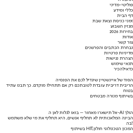
פוליטי-מדיני
כללי ומידע
דף הבית
זמני כניסת וצאת שבת
מגזין השבוע
בחירות 2026
אודות
צור קשר
נבחרת הכתבים והפרשנים
מדיניות פרטיות
הצהרת נגישות
תנאי שימוש
כדאי
להכיר
הסוד של איינשטיין שיגדיל לכם את הפנסיה
הריבית דריבית עובדת לטובתכם רק אם תתחילו מוקדם. כך תבנו עתיד
בטוח
בשיתוף מנורה מבטחים
אל תישארו מאחור – בואו לגלות לאן ה-AI הולך
הבינה המלאכותית לא תחליף אנשים, היא תחליף את מי שלא משתמש
בה!
בשיתוף HIT,המכון הטכנולוגי חולון