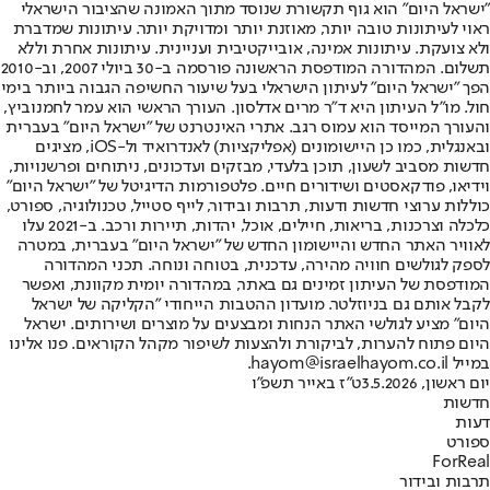
"ישראל היום" הוא גוף תקשורת שנוסד מתוך האמונה שהציבור הישראלי
ראוי לעיתונות טובה יותר, מאוזנת יותר ומדויקת יותר. עיתונות שמדברת
ולא צועקת. עיתונות אמינה, אובייקטיבית ועניינית. עיתונות אחרת וללא
תשלום. המהדורה המודפסת הראשונה פורסמה ב-30 ביולי 2007, וב-2010
הפך "ישראל היום" לעיתון הישראלי בעל שיעור החשיפה הגבוה ביותר בימי
חול. מו"ל העיתון היא ד"ר מרים אדלסון. העורך הראשי הוא עמר לחמנוביץ,
והעורך המייסד הוא עמוס רגב. אתרי האינטרנט של "ישראל היום" בעברית
ובאנגלית, כמו כן היישומונים (אפליקציות) לאנדרואיד ול-iOS, מציגים
חדשות מסביב לשעון, תוכן בלעדי, מבזקים ועדכונים, ניתוחים ופרשנויות,
וידיאו, פודקאסטים ושידורים חיים. פלטפורמות הדיגיטל של "ישראל היום"
כוללות ערוצי חדשות ודעות, תרבות ובידור, לייף סטייל, טכנולוגיה, ספורט,
כלכלה וצרכנות, בריאות, חיילים, אוכל, יהדות, תיירות ורכב. ב-2021 עלו
לאוויר האתר החדש והיישומון החדש של "ישראל היום" בעברית, במטרה
לספק לגולשים חוויה מהירה, עדכנית, בטוחה ונוחה. תכני המהדורה
המודפסת של העיתון זמינים גם באתר, במהדורה יומית מקוונת, ואפשר
לקבל אותם גם בניוזלטר. מועדון ההטבות הייחודי "הקליקה של ישראל
היום" מציע לגולשי האתר הנחות ומבצעים על מוצרים ושירותים. ישראל
היום פתוח להערות, לביקורת ולהצעות לשיפור מקהל הקוראים. פנו אלינו
במייל hayom@israelhayom.co.il.
יום ראשון, 3.5.2026
ט"ז באייר תשפ"ו
חדשות
דעות
ספורט
ForReal
תרבות ובידור