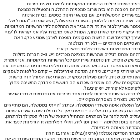
בעיר שאותו יכולות הרשויות המקומיות ליישם בשעת חירום.
"היום המבנה הוא כזה שרוב סמכויות ההחלטה והפעילות נמצאת
במשרדים הממשלתיים, אם בנושאי חינוך, כספים, גביית ארנונה –
והרשויות תלויות לחלוטין במשרדי הממשלה", היא אומרת. "המודל שלי
אומר שצריך לבזר את זה ולהעביר את ההחלטה לידי הרשויות המקומיות.
זה עיקוף מיותר שאינו נחוץ. המודל שאני מדברת עליו אני קוראת לו 'עניי
עירך קודמים' שבו הרשות המקומית הופכת לצרכן שמניע כקטר את
העסקים המקומיים – ולא רק רגולטור.
כיכר המפרשיות באשדוד,צילום: רפאל בן ארי
"היום אנחנו רגילים שהרשות מוציאה מכרזים ויש 2-3 חברות גדולות
במשק שזוכות, והן נותנות שירותים לכל הרשויות המקומיות. אני אומרת
תצאו מהתפיסה הזו. בואו נשנה אותה ונתחיל מהשירותים הבסיסיים. אם
יש שירותי קייטרינג, ניקיון, הנדסה ואדריכלות – קודם כל לפנות לעסקים
הפנימיים. שנית, ליזום פעילות עסקית. הצעתי את המודל הזה ברשות
המקומית שלי, הם אומרים שכרגע הם חוששים מהדרך. החשיבה מחוץ
לקופסא לא קורית. יש קיבעון".
לדבריה הרשויות צריכות לפתח אתר מכירות אינטרנטיות שדרכו אפשר
לרכוש מוצרים מעסקים מקומיים.
על השאלה איפה משרדי הממשלה, ענתה: "הייתי בממשלה, הם מחזיקים
את התקציבים קרוב אליהם - וראיתי איך כל תחילת שנה ראשי הרשויות
עולים לרגל לחזר על הפתחים ומתחיל ריטואל של תן לי ואתן לך ולהתחנן.
אנחנו בזמן מלחמה – ואין זמן לזה, ואולי המלחמה זו הזדמנות לנער את
המדינה מאותה ריכוזיות".
מבקר המדינה אנגלמן (ארכיון),צילום: אורן בן חקון
גם ליאורה שמעוני, החוקרת הראשית
במשרד מבקר המדינה
שתבדוק את