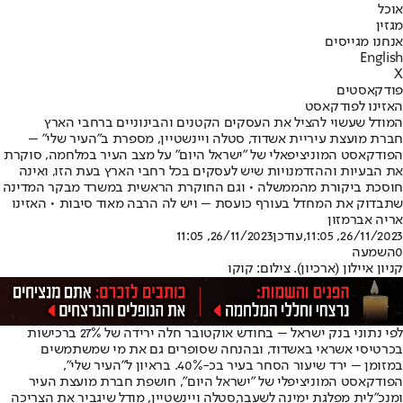
אוכל
מגזין
אנחנו מגייסים
English
X
פודקאסטים
האזינו לפודקאסט
המודל שעשוי להציל את העסקים הקטנים והבינוניים ברחבי הארץ
חברת מועצת עיריית אשדוד, סטלה ויינשטיין, מספרת ב"העיר שלי" –
הפודקאסט המוניציפאלי של "ישראל היום" על מצב העיר במלחמה, סוקרת
את הבעיות וההזדמנויות שיש לעסקים בכל רחבי הארץ בעת הזו, ואינה
חוסכת ביקורת מהממשלה • וגם החוקרת הראשית במשרד מבקר המדינה
שתבדוק את המחדל בעורף כועסת – ויש לה הרבה מאוד סיבות • האזינו
אריה אברמזון
26/11/2023, 11:05
,עודכן
26/11/2023, 11:05
0
השמעה
קניון איילון (ארכיון). צילום: קוקו
לפי נתוני בנק ישראל – בחודש אוקטובר חלה ירידה של 27% ברכישות
בכרטיסי אשראי באשדוד, ובהנחה שסופרים גם את מי שמשתמשים
במזומן – ירד שיעור הסחר בעיר בכ-40%. בראיון ל"העיר שלי",
הפודקאסט המוניציפלי של "ישראל היום", חושפת חברת מועצת העיר
ומנכ"לית מפלגת ימינה לשעבר,
סטלה ויינשטיין
, מודל שיגביר את הצריכה