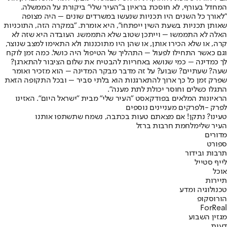
המחדל בעורף, לא חוסכת בראיון ב"העיר שלי" ביקורת על הממשלה.
"לאורך כל השנים היו תכניות שנעשו במשרדים שונים – היה מצופה
שאותן תכניות בשעת השין ייפתחו", היא אומרת. "במקרה הזה, התוכניות
האלה לא התממשו – וייתכן שטוב שלא התממשו. העובדה היא שזה לא
קרה, או שלא הכירו אותן, או שהן היו מתוכננות ולא התאימו למצב שנוצר,
וגם כאשר התחילו לפעול – התהליך של הטיפול היה כושל. כמה זמן לוקח
לך כמדינה – כמי שנושא באחריות להבטיח את שלום הציבור להתארגן?
שעה? שעתיים? שבוע? על זה מדבר מבקר המדינה – הוא מזכיר ואומר
שפרק זמן כל כך ארוך להתארגנות הוא בלתי סביר – ובכל התקופה הזאת
התגלו כשלים וחוסר יכולת לתת מענה".
הראיונות המלאים בפודקאסט "העיר שלי" מבית "ישראל היום". האזינו
לפרק -
ולפרקים מעניינים נוספים
טעינו? נתקן! אם מצאתם טעות בכתבה, נשמח שתשתפו אותנו
העיר שלי
מלחמת חרבות ברזל
מדורים
ספורט
תרבות ובידור
לייף סטייל
אוכל
תיירות
טכנולוגיה ומדע
הורוסקופ
ForReal
מגזין השבוע
דעות