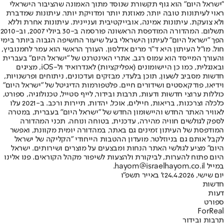
"ישראל היום" הוא גוף תקשורת שנוסד מתוך האמונה שהציבור הישראלי
ראוי לעיתונות טובה יותר, מאוזנת יותר ומדויקת יותר. עיתונות שמדברת
ולא צועקת. עיתונות אמינה, אובייקטיבית ועניינית. עיתונות אחרת וללא
תשלום. המהדורה המודפסת הראשונה פורסמה ב-30 ביולי 2007, וב-2010
הפך "ישראל היום" לעיתון הישראלי בעל שיעור החשיפה הגבוה ביותר בימי
חול. מו"ל העיתון היא ד"ר מרים אדלסון. העורך הראשי הוא עמר לחמנוביץ,
והעורך המייסד הוא עמוס רגב. אתרי האינטרנט של "ישראל היום" בעברית
ובאנגלית, כמו כן היישומונים (אפליקציות) לאנדרואיד ול-iOS, מציגים
חדשות מסביב לשעון, תוכן בלעדי, מבזקים ועדכונים, ניתוחים ופרשנויות,
וידיאו, פודקאסטים ושידורים חיים. פלטפורמות הדיגיטל של "ישראל היום"
כוללות ערוצי חדשות ודעות, תרבות ובידור, לייף סטייל, טכנולוגיה, ספורט,
כלכלה וצרכנות, בריאות, חיילים, אוכל, יהדות, תיירות ורכב. ב-2021 עלו
לאוויר האתר החדש והיישומון החדש של "ישראל היום" בעברית, במטרה
לספק לגולשים חוויה מהירה, עדכנית, בטוחה ונוחה. תכני המהדורה
המודפסת של העיתון זמינים גם באתר, במהדורה יומית מקוונת, ואפשר
לקבל אותם גם בניוזלטר. מועדון ההטבות הייחודי "הקליקה של ישראל
היום" מציע לגולשי האתר הנחות ומבצעים על מוצרים ושירותים. ישראל
היום פתוח להערות, לביקורת ולהצעות לשיפור מקהל הקוראים. פנו אלינו
במייל hayom@israelhayom.co.il.
יום שישי, 24.4.2026
ז' באייר תשפ"ו
חדשות
דעות
ספורט
ForReal
תרבות ובידור