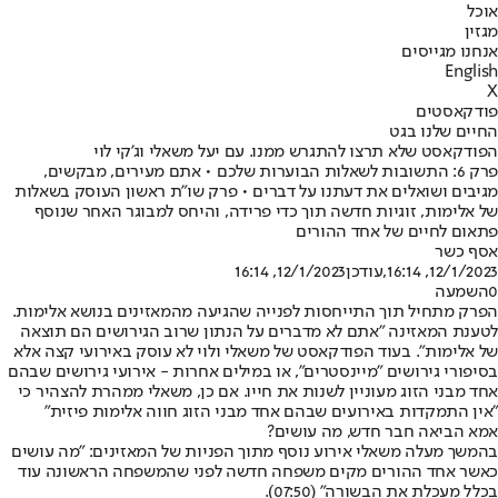
אוכל
מגזין
אנחנו מגייסים
English
X
פודקאסטים
החיים שלנו בגט
הפודקאסט שלא תרצו להתגרש ממנו. עם יעל משאלי וג'קי לוי
פרק 6: התשובות לשאלות הבוערות שלכם • אתם מעירים, מבקשים,
מגיבים ושואלים את דעתנו על דברים • פרק שו"ת ראשון העוסק בשאלות
של אלימות, זוגיות חדשה תוך כדי פרידה, והיחס למבוגר האחר שנוסף
פתאום לחיים של אחד ההורים
אסף כשר
12/1/2023, 16:14
,עודכן
12/1/2023, 16:14
0
השמעה
הפרק מתחיל תוך התייחסות לפנייה שהגיעה מהמאזינים בנושא אלימות.
לטענת המאזינה "אתם לא מדברים על הנתון שרוב הגירושים הם תוצאה
של אלימות". בעוד הפודקאסט של משאלי ולוי לא עוסק באירועי קצה אלא
בסיפורי גירושים "מיינסטרים", או במילים אחרות - אירועי גירושים שבהם
אחד מבני הזוג מעוניין לשנות את חייו. אם כן, משאלי ממהרת להצהיר כי
"אין התמקדות באירועים שבהם אחד מבני הזוג חווה אלימות פיזית"
אמא הביאה חבר חדש, מה עושים?
בהמשך מעלה משאלי אירוע נוסף מתוך הפניות של המאזינים: "מה עושים
כאשר אחד ההורים מקים משפחה חדשה לפני שהמשפחה הראשונה עוד
בכלל מעכלת את הבשורה" (07:50).