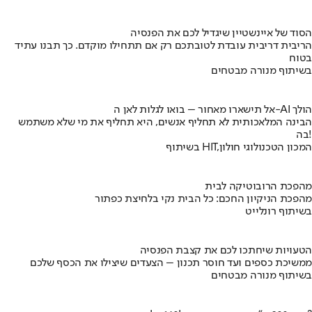
הסוד של איינשטיין שיגדיל לכם את הפנסיה
הריבית דריבית עובדת לטובתכם רק אם תתחילו מוקדם. כך תבנו עתיד
בטוח
בשיתוף מנורה מבטחים
אל תישארו מאחור – בואו לגלות לאן ה-AI הולך
הבינה המלאכותית לא תחליף אנשים, היא תחליף את מי שלא משתמש
בה!
בשיתוף HIT,המכון הטכנולוגי חולון
מהפכת הרובוטיקה לבית
מהפכת הניקיון החכם: כל הבית נקי בלחיצת כפתור
בשיתוף רונלייט
הטעויות שיחתכו לכם את קצבת הפנסיה
ממשיכת כספים ועד חוסר תכנון – הצעדים שיצילו את הכסף שלכם
בשיתוף מנורה מבטחים