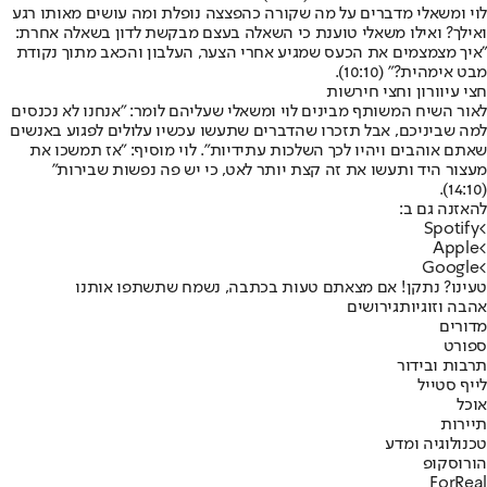
לוי ומשאלי מדברים על מה שקורה כהפצצה נופלת ומה עושים מאותו רגע
ואילך? ואילו משאלי טוענת כי השאלה בעצם מבקשת לדון בשאלה אחרת:
"איך מצמצמים את הכעס שמגיע אחרי הצער, העלבון והכאב מתוך נקודת
מבט אימהית?" (10:10).
חצי עיוורון וחצי חירשות
לאור השיח המשותף מבינים לוי ומשאלי שעליהם לומר: "אנחנו לא נכנסים
למה שביניכם, אבל תזכרו שהדברים שתעשו עכשיו עלולים לפגוע באנשים
שאתם אוהבים ויהיו לכך השלכות עתידיות". לוי מוסיף: "אז תמשכו את
מעצור היד ותעשו את זה קצת יותר לאט, כי יש פה נפשות שבירות"
(14:10).
להאזנה גם ב:
Spotify
>
Apple
>
Google
>
טעינו? נתקן! אם מצאתם טעות בכתבה, נשמח שתשתפו אותנו
אהבה וזוגיות
גירושים
מדורים
ספורט
תרבות ובידור
לייף סטייל
אוכל
תיירות
טכנולוגיה ומדע
הורוסקופ
ForReal