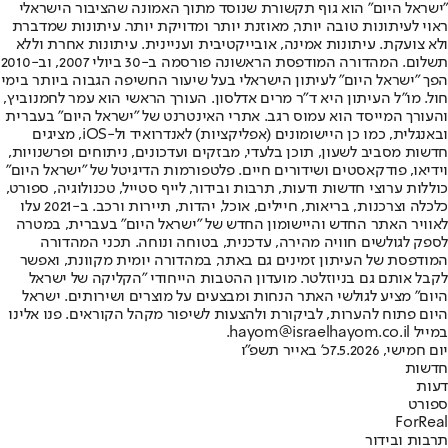
"ישראל היום" הוא גוף תקשורת שנוסד מתוך האמונה שהציבור הישראלי
ראוי לעיתונות טובה יותר, מאוזנת יותר ומדויקת יותר. עיתונות שמדברת
ולא צועקת. עיתונות אמינה, אובייקטיבית ועניינית. עיתונות אחרת וללא
תשלום. המהדורה המודפסת הראשונה פורסמה ב-30 ביולי 2007, וב-2010
הפך "ישראל היום" לעיתון הישראלי בעל שיעור החשיפה הגבוה ביותר בימי
חול. מו"ל העיתון היא ד"ר מרים אדלסון. העורך הראשי הוא עמר לחמנוביץ,
והעורך המייסד הוא עמוס רגב. אתרי האינטרנט של "ישראל היום" בעברית
ובאנגלית, כמו כן היישומונים (אפליקציות) לאנדרואיד ול-iOS, מציגים
חדשות מסביב לשעון, תוכן בלעדי, מבזקים ועדכונים, ניתוחים ופרשנויות,
וידיאו, פודקאסטים ושידורים חיים. פלטפורמות הדיגיטל של "ישראל היום"
כוללות ערוצי חדשות ודעות, תרבות ובידור, לייף סטייל, טכנולוגיה, ספורט,
כלכלה וצרכנות, בריאות, חיילים, אוכל, יהדות, תיירות ורכב. ב-2021 עלו
לאוויר האתר החדש והיישומון החדש של "ישראל היום" בעברית, במטרה
לספק לגולשים חוויה מהירה, עדכנית, בטוחה ונוחה. תכני המהדורה
המודפסת של העיתון זמינים גם באתר, במהדורה יומית מקוונת, ואפשר
לקבל אותם גם בניוזלטר. מועדון ההטבות הייחודי "הקליקה של ישראל
היום" מציע לגולשי האתר הנחות ומבצעים על מוצרים ושירותים. ישראל
היום פתוח להערות, לביקורת ולהצעות לשיפור מקהל הקוראים. פנו אלינו
במייל hayom@israelhayom.co.il.
יום חמישי, 7.5.2026
כ' באייר תשפ"ו
חדשות
דעות
ספורט
ForReal
תרבות ובידור