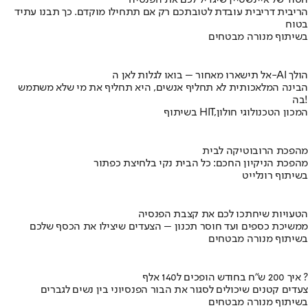
הסוד של איינשטיין שיגדיל לכם את הפנסיה
הריבית דריבית עובדת לטובתכם רק אם תתחילו מוקדם. כך תבנו עתיד
בטוח
בשיתוף מנורה מבטחים
אל תישארו מאחור – בואו לגלות לאן ה-AI הולך
הבינה המלאכותית לא תחליף אנשים, היא תחליף את מי שלא משתמש
בה!
בשיתוף HIT,המכון הטכנולוגי חולון
מהפכת הרובוטיקה לבית
מהפכת הניקיון החכם: כל הבית נקי בלחיצת כפתור
בשיתוף רונלייט
הטעויות שיחתכו לכם את קצבת הפנסיה
ממשיכת כספים ועד חוסר תכנון – הצעדים שיצילו את הכסף שלכם
בשיתוף מנורה מבטחים
איך 200 ש"ח בחודש הופכים ל140 אלף ?
צעדים קטנים שיכולים לסגור את הבור הפנסיוני בין נשים לגברים
בשיתוף מנורה מבטחים