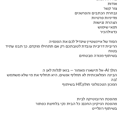
אודות
צור קשר
נבחרת הכתבים והפרשנים
מדיניות פרטיות
הצהרת נגישות
תנאי שימוש
כדאי
להכיר
הסוד של איינשטיין שיגדיל לכם את הפנסיה
הריבית דריבית עובדת לטובתכם רק אם תתחילו מוקדם. כך תבנו עתיד
בטוח
בשיתוף מנורה מבטחים
אל תישארו מאחור – בואו לגלות לאן ה-AI הולך
הבינה המלאכותית לא תחליף אנשים, היא תחליף את מי שלא משתמש
בה!
בשיתוף HIT,המכון הטכנולוגי חולון
מהפכת הרובוטיקה לבית
מהפכת הניקיון החכם: כל הבית נקי בלחיצת כפתור
בשיתוף רונלייט