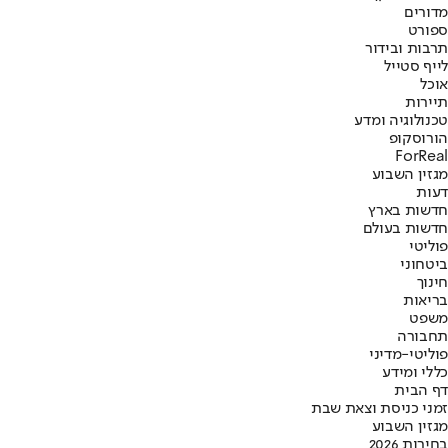
מדורים
ספורט
תרבות ובידור
לייף סטייל
אוכל
תיירות
טכנולוגיה ומדע
הורוסקופ
ForReal
מגזין השבוע
דעות
חדשות בארץ
חדשות בעולם
פוליטי
ביטחוני
חינוך
בריאות
משפט
תחבורה
פוליטי-מדיני
כללי ומידע
דף הבית
זמני כניסת וצאת שבת
מגזין השבוע
בחירות 2026