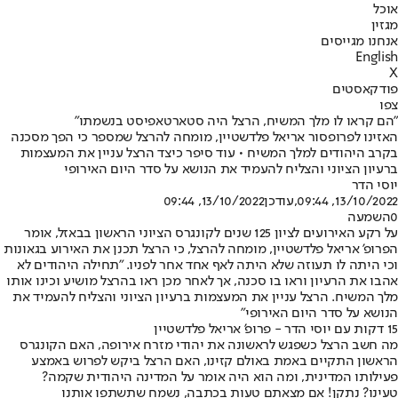
אוכל
מגזין
אנחנו מגייסים
English
X
פודקאסטים
צפו
"הם קראו לו מלך המשיח, הרצל היה סטארטאפיסט בנשמתו"
האזינו לפרופסור אריאל פלדשטיין, מומחה להרצל שמספר כי הפך מסכנה
בקרב היהודים למלך המשיח • עוד סיפר כיצד הרצל עניין את המעצמות
ברעיון הציוני והצליח להעמיד את הנושא על סדר היום האירופי
יוסי הדר
13/10/2022, 09:44
,עודכן
13/10/2022, 09:44
0
השמעה
על רקע האירועים לציון 125 שנים לקונגרס הציוני הראשון בבאזל, אומר
הפרופ' אריאל פלדשטיין, מומחה להרצל, כי הרצל תכנן את האירוע בגאונות
וכי היתה לו תעוזה שלא היתה לאף אחד אחר לפניו. "תחילה היהודים לא
אהבו את הרעיון וראו בו סכנה, אך לאחר מכן ראו בהרצל מושיע וכינו אותו
מלך המשיח. הרצל עניין את המעצמות ברעיון הציוני והצליח להעמיד את
הנושא על סדר היום האירופי"
15 דקות עם יוסי הדר - פרופ' אריאל פלדשטיין
מה חשב הרצל כשפגש לראשונה את יהודי מזרח אירופה, האם הקונגרס
הראשון התקיים באמת באולם קזינו, האם הרצל ביקש לפרוש באמצע
פעילותו המדינית, ומה הוא היה אומר על המדינה היהודית שקמה?
טעינו? נתקן! אם מצאתם טעות בכתבה, נשמח שתשתפו אותנו