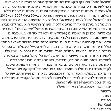
"ישראל היום" הוא גוף תקשורת שנוסד מתוך האמונה שהציבור הישראלי
ראוי לעיתונות טובה יותר, מאוזנת יותר ומדויקת יותר. עיתונות שמדברת
ולא צועקת. עיתונות אמינה, אובייקטיבית ועניינית. עיתונות אחרת וללא
תשלום. המהדורה המודפסת הראשונה פורסמה ב-30 ביולי 2007, וב-2010
הפך "ישראל היום" לעיתון הישראלי בעל שיעור החשיפה הגבוה ביותר בימי
חול. מו"ל העיתון היא ד"ר מרים אדלסון. העורך הראשי הוא עמר לחמנוביץ,
והעורך המייסד הוא עמוס רגב. אתרי האינטרנט של "ישראל היום" בעברית
ובאנגלית, כמו כן היישומונים (אפליקציות) לאנדרואיד ול-iOS, מציגים
חדשות מסביב לשעון, תוכן בלעדי, מבזקים ועדכונים, ניתוחים ופרשנויות,
וידיאו, פודקאסטים ושידורים חיים. פלטפורמות הדיגיטל של "ישראל היום"
כוללות ערוצי חדשות ודעות, תרבות ובידור, לייף סטייל, טכנולוגיה, ספורט,
כלכלה וצרכנות, בריאות, חיילים, אוכל, יהדות, תיירות ורכב. ב-2021 עלו
לאוויר האתר החדש והיישומון החדש של "ישראל היום" בעברית, במטרה
לספק לגולשים חוויה מהירה, עדכנית, בטוחה ונוחה. תכני המהדורה
המודפסת של העיתון זמינים גם באתר, במהדורה יומית מקוונת, ואפשר
לקבל אותם גם בניוזלטר. מועדון ההטבות הייחודי "הקליקה של ישראל
היום" מציע לגולשי האתר הנחות ומבצעים על מוצרים ושירותים. ישראל
היום פתוח להערות, לביקורת ולהצעות לשיפור מקהל הקוראים. פנו אלינו
במייל hayom@israelhayom.co.il.
יום ראשון, 3.5.2026
ט"ז באייר תשפ"ו
חדשות
דעות
ספורט
ForReal
תרבות ובידור