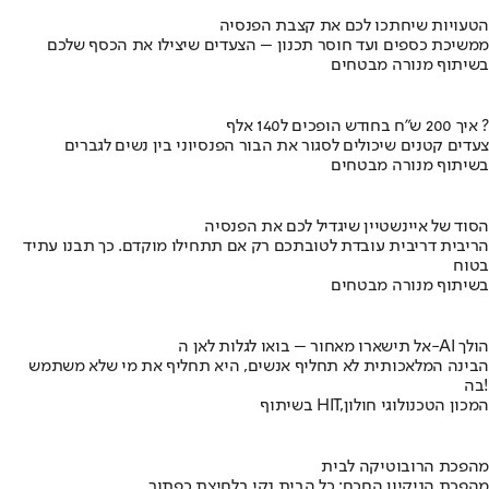
הטעויות שיחתכו לכם את קצבת הפנסיה
ממשיכת כספים ועד חוסר תכנון – הצעדים שיצילו את הכסף שלכם
בשיתוף מנורה מבטחים
איך 200 ש"ח בחודש הופכים ל140 אלף ?
צעדים קטנים שיכולים לסגור את הבור הפנסיוני בין נשים לגברים
בשיתוף מנורה מבטחים
הסוד של איינשטיין שיגדיל לכם את הפנסיה
הריבית דריבית עובדת לטובתכם רק אם תתחילו מוקדם. כך תבנו עתיד
בטוח
בשיתוף מנורה מבטחים
אל תישארו מאחור – בואו לגלות לאן ה-AI הולך
הבינה המלאכותית לא תחליף אנשים, היא תחליף את מי שלא משתמש
בה!
בשיתוף HIT,המכון הטכנולוגי חולון
מהפכת הרובוטיקה לבית
מהפכת הניקיון החכם: כל הבית נקי בלחיצת כפתור